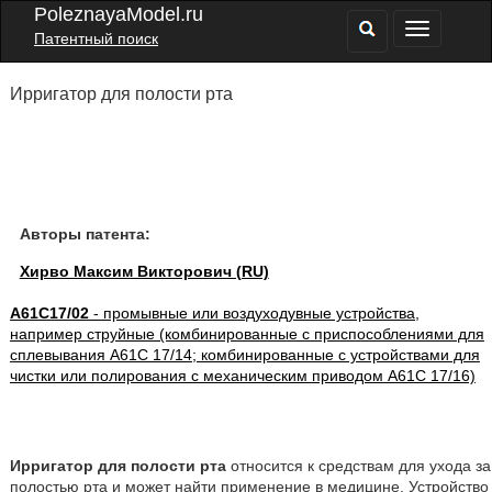
PoleznayaModel.ru
Патентный поиск
Ирригатор для полости рта
Авторы патента:
Хирво Максим Викторович (RU)
A61C17/02
- промывные или воздуходувные устройства,
например струйные (комбинированные с приспособлениями для
сплевывания A61C 17/14; комбинированные с устройствами для
чистки или полирования с механическим приводом A61C 17/16)
Ирригатор для полости рта
относится к средствам для ухода за
полостью рта и может найти применение в медицине. Устройство