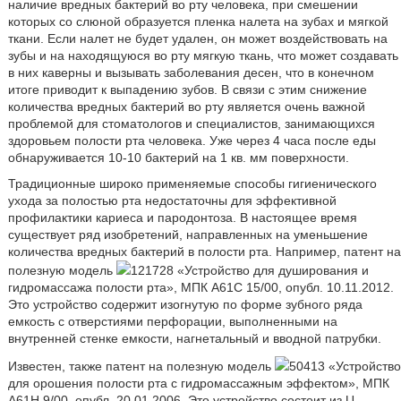
наличие вредных бактерий во рту человека, при смешении
которых со слюной образуется пленка налета на зубах и мягкой
ткани. Если налет не будет удален, он может воздействовать на
зубы и на находящуюся во рту мягкую ткань, что может создавать
в них каверны и вызывать заболевания десен, что в конечном
итоге приводит к выпадению зубов. В связи с этим снижение
количества вредных бактерий во рту является очень важной
проблемой для стоматологов и специалистов, занимающихся
здоровьем полости рта человека. Уже через 4 часа после еды
обнаруживается 10-10 бактерий на 1 кв. мм поверхности.
Традиционные широко применяемые способы гигиенического
ухода за полостью рта недостаточны для эффективной
профилактики кариеса и пародонтоза. В настоящее время
существует ряд изобретений, направленных на уменьшение
количества вредных бактерий в полости рта. Например, патент на
полезную модель
121728 «Устройство для душирования и
гидромассажа полости рта», МПК A61C 15/00, опубл. 10.11.2012.
Это устройство содержит изогнутую по форме зубного ряда
емкость с отверстиями перфорации, выполненными на
внутренней стенке емкости, нагнетальный и вводной патрубки.
Известен, также патент на полезную модель
50413 «Устройство
для орошения полости рта с гидромассажным эффектом», МПК
A61H 9/00, опубл. 20.01.2006. Это устройство состоит из U-