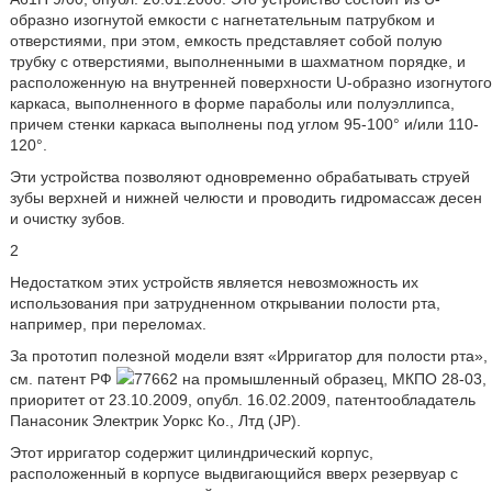
образно изогнутой емкости с нагнетательным патрубком и
отверстиями, при этом, емкость представляет собой полую
трубку с отверстиями, выполненными в шахматном порядке, и
расположенную на внутренней поверхности U-образно изогнутого
каркаса, выполненного в форме параболы или полуэллипса,
причем стенки каркаса выполнены под углом 95-100° и/или 110-
120°.
Эти устройства позволяют одновременно обрабатывать струей
зубы верхней и нижней челюсти и проводить гидромассаж десен
и очистку зубов.
2
Недостатком этих устройств является невозможность их
использования при затрудненном открывании полости рта,
например, при переломах.
За прототип полезной модели взят «Ирригатор для полости рта»,
см. патент РФ
77662 на промышленный образец, МКПО 28-03,
приоритет от 23.10.2009, опубл. 16.02.2009, патентообладатель
Панасоник Электрик Уоркс Ко., Лтд (JP).
Этот ирригатор содержит цилиндрический корпус,
расположенный в корпусе выдвигающийся вверх резервуар с