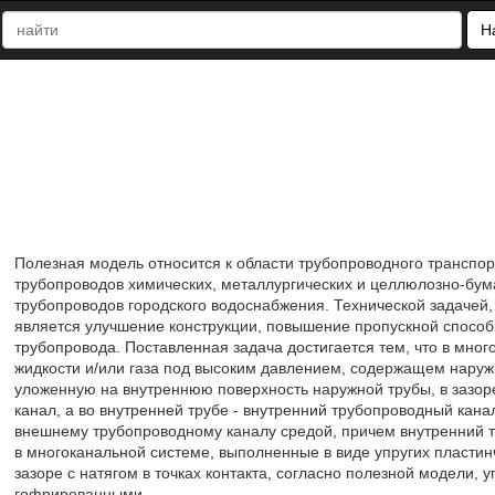
Н
Полезная модель относится к области трубопроводного транспорт
трубопроводов химических, металлургических и целлюлозно-бум
трубопроводов городского водоснабжения. Технической задачей
является улучшение конструкции, повышение пропускной способ
трубопровода. Поставленная задача достигается тем, что в мно
жидкости и/или газа под высоким давлением, содержащем наруж
уложенную на внутреннюю поверхность наружной трубы, в зазо
канал, а во внутренней трубе - внутренний трубопроводный кан
внешнему трубопроводному каналу средой, причем внутренний 
в многоканальной системе, выполненные в виде упругих пластин
зазоре с натягом в точках контакта, согласно полезной модели,
гофрированными.