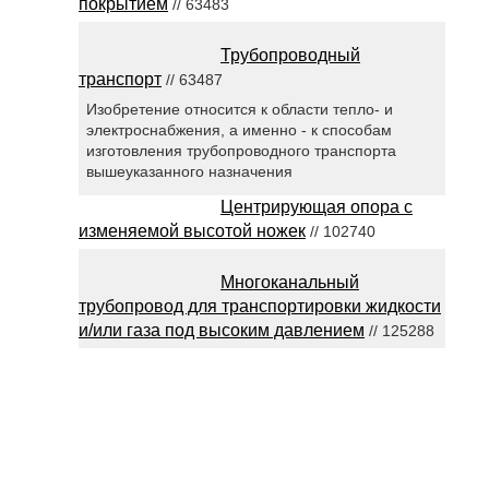
покрытием
// 63483
Трубопроводный
транспорт
// 63487
Изобретение относится к области тепло- и
электроснабжения, а именно - к способам
изготовления трубопроводного транспорта
вышеуказанного назначения
Центрирующая опора с
изменяемой высотой ножек
// 102740
Многоканальный
трубопровод для транспортировки жидкости
и/или газа под высоким давлением
// 125288