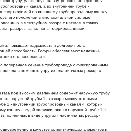
ннюю трубу, уложенную на внутреннюю поверхность
убопроводный канал, а во внутренней трубе -
ранспортируемой по внешнему трубопроводному каналу
оры его положения в многоканальной системе,
новленных в межтрубном зазоре с натягом в точках
ссоры-траверсы выполнены гофрированными.
ыми, повышает надежность и долговечность
ующей способности. Гофры обеспечивают надежный
егания его поверхности.
но поперечное сечение трубопровода с фиксированным
провода с помощью упругих пластинчатых рессор с
 газа под высоким давлением содержит наружную трубу
ость наружной трубы 1, в зазоре между которыми
убе 2 - внутренний трубопроводный канал 4, который
у каналу средой зафиксирован в наружной трубе 1 с
выполненных в виде упругих пластинчатых рессор-
одновременно в качестве ориентирующих элементов и