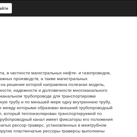
айти
а, в частности магистральных нефте- и газопроводов,
ажных производств, а также магистральных
, на решение которой направлена полезная модель,
ности, надежности и долговечности многоканального
гоканальном трубопроводе для транспортировки
ную трубу и по меньшей мере одну внутреннюю трубу,
ре между которыми образован внешний трубопроводный
ал, который теплоизолирован транспортируемой по
трубопроводный канал имеет фиксаторы его положения
чатых рессор-траверс, установленных в межтрубном
 упругие пластинчатые рессоры-траверсы выполнены