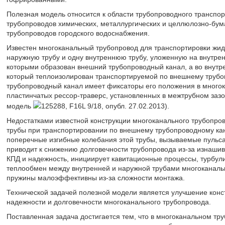
Полезная модель относится к области трубопроводного транспорт
трубопроводов химических, металлургических и целлюлозно-бум
трубопроводов городского водоснабжения.
Известен многоканальный трубопровод для транспортировки жид
наружную трубу и одну внутреннюю трубу, уложенную на внутре
которыми образован внешний трубопроводный канал, а во внутре
который теплоизолирован транспортируемой по внешнему трубо
трубопроводный канал имеет фиксаторы его положения в многок
пластинчатых рессор-траверс, установленных в межтрубном зазор
модель
125288, F16L 9/18, опубл. 27.02.2013).
Недостатками известной конструкции многоканального трубопр
трубы при транспортировании по внешнему трубопроводному кан
поперечные изгибные колебания этой трубы, вызываемые пульс
приводит к снижению долговечности трубопровода из-за изнаш
КПД и надежность, инициирует кавитационные процессы, турбул
теплообмен между внутренней и наружной трубами многоканал
пружины малоэффективны из-за сложности монтажа.
Технической задачей полезной модели является улучшение конс
надежности и долговечности многоканального трубопровода.
Поставленная задача достигается тем, что в многоканальном тру