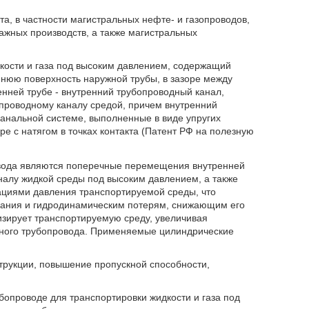
а, в частности магистральных нефте- и газопроводов,
ажных производств, а также магистральных
кости и газа под высоким давлением, содержащий
ннюю поверхность наружной трубы, в зазоре между
нней трубе - внутренний трубопроводный канал,
проводному каналу средой, причем внутренний
анальной системе, выполненные в виде упругих
е с натягом в точках контакта (Патент РФ на полезную
овода являются поперечные перемещения внутренней
алу жидкой среды под высоким давлением, а также
ациями давления транспортируемой среды, что
ивания и гидродинамическим потерям, снижающим его
изирует транспортируемую среду, увеличивая
ьного трубопровода. Применяемые цилиндрические
трукции, повышение пропускной способности,
бопроводе для транспортировки жидкости и газа под