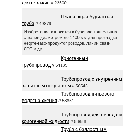
для скважин
// 22500
Плавающая бурильная
труба
// 49879
Изобретение относится к бурению тоннельных
стволов диаметром до 1400 мм для прокладки
нефте-газо-продуктопроводов, линий связи,
ЛЭП и др
Криогенный
трубопровод
// 54135
Трубопровод с внутренним
защитным покрытием
// 56545
Трубопровод питьевого
водоснабжения
// 58651
Трубопровод для передачи
криогенной жидкости
// 58658
Труба с балластным