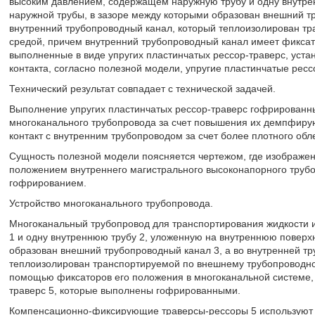
высоким давлением, содержащем наружную трубу и одну внутре
наружной трубы, в зазоре между которыми образован внешний тр
внутренний трубопроводный канал, который теплоизолирован т
средой, причем внутренний трубопроводный канал имеет фиксат
выполненные в виде упругих пластинчатых рессор-траверс, уста
контакта, согласно полезной модели, упругие пластинчатые ре
Технический результат совпадает с технической задачей.
Выполнение упругих пластинчатых рессор-траверс гофрированн
многоканального трубопровода за счет повышения их демпфир
контакт с внутренним трубопроводом за счет более плотного обл
Сущность полезной модели поясняется чертежом, где изображе
положением внутреннего магистрального высоконапорного трубо
гофрированием.
Устройство многоканального трубопровода.
Многоканальный трубопровод для транспортирования жидкости и
1 и одну внутреннюю трубу 2, уложенную на внутреннюю поверхн
образован внешний трубопроводный канал 3, а во внутренней тр
теплоизолирован транспортируемой по внешнему трубопроводном
помощью фиксаторов его положения в многоканальной системе, 
траверс 5, которые выполнены гофрированными.
Компенсационно-фиксирующие траверсы-рессоры 5 используют 