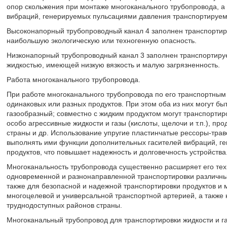
опор скольжения при монтаже многоканального трубопровода, а 
вибраций, генерируемых пульсациями давления транспортируем
Высоконапорный трубопроводный канал 4 заполнен транспортир
наибольшую экологическую или техногенную опасность.
Низконапорный трубопроводный канал 3 заполнен транспортиру
жидкостью, имеющей низкую вязкость и малую загрязненность.
Работа многоканального трубопровода.
При работе многоканального трубопровода по его транспортны
одинаковых или разных продуктов. При этом оба из них могут бы
газообразный; совместно с жидким продуктом могут транспортир
особо агрессивные жидкости и газы (кислоты, щелочи и т.п.), пр
страны и др. Использование упругие пластинчатые рессоры-тр
выполнять ими функции дополнительных гасителей вибраций, г
продуктов, что повышает надежность и долговечность устройства
Многоканальность трубопровода существенно расширяет его тех
одновременной и разнонаправленной транспортировки различных
также для безопасной и надежной транспортировки продуктов и 
многоцелевой и универсальной транспортной артерией, а также
труднодоступных районов страны.
Многоканальный трубопровод для транспортировки жидкости и 