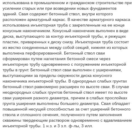
использована в промышленном и гражданском строительстве при
усилении старых или при возведении новых фундаментов
зданий. Свая содержит бетонный ствол, внутри которого
расположен арматурный каркас. В качестве арматурного каркаса
использована инъекторная труба с закрепленным на ее конце
конусным наконечником. Конусный наконечник выполнен в виде
диска, выступающего за контур инъекторной трубы, и режущих
пластин, приваренных к диску снизу. Инъекторная труба состоит
из жестко соединенных между собой секций, нижняя из которых
выполнена перфорированной. Бетонный ствол сваи
сформирован путем нагнетания бетонной смеси через
инъекторную трубу одновременно с погружением инъекторной
трубы в грунт. Бетонный ствол сваи выполнен с уширениями,
выступающими за пределы окружности диска конусного
наконечника инъекторной трубы. В однородных слабых грунтах
бетонный ствол равномерно расширен по высоте сваи. В случае
неоднородных слабых грунтов бетонный ствол имеет по высоте
сваи уширения разного диаметра, причем в слабых прослойках
грунта уширения выполнены большего диаметра. Свая обладает
повышенной несущей способностью за счет уширений бетонного
ствола и сплошного сечения, полученного путем заполнения
скважины твердеющим раствором одновременно с вдавливанием
инъекторной трубы. 1 н.з. и 3 з.п. ф-лы, 3 илл.