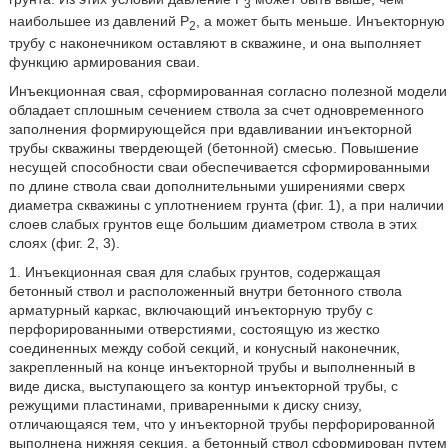
3
наибольшее из давлений Р
, а может быть меньше. Инъекторную
2
трубу с наконечником оставляют в скважине, и она выполняет
функцию армирования сваи.
Инъекционная свая, сформированная согласно полезной модели
обладает сплошным сечением ствола за счет одновременного
заполнения формирующейся при вдавливании инъекторной
трубы скважины твердеющей (бетонной) смесью. Повышение
несущей способности сваи обеспечивается сформированными
по длине ствола сваи дополнительными уширениями сверх
диаметра скважины с уплотнением грунта (фиг. 1), а при наличии
слоев слабых грунтов еще большим диаметром ствола в этих
слоях (фиг. 2, 3).
1. Инъекционная свая для слабых грунтов, содержащая
бетонный ствол и расположенный внутри бетонного ствола
арматурный каркас, включающий инъекторную трубу с
перфорированными отверстиями, состоящую из жестко
соединенных между собой секций, и конусный наконечник,
закрепленный на конце инъекторной трубы и выполненный в
виде диска, выступающего за контур инъекторной трубы, с
режущими пластинами, приваренными к диску снизу,
отличающаяся тем, что у инъекторной трубы перфорированной
выполнена нижняя секция, а бетонный ствол сформирован путем