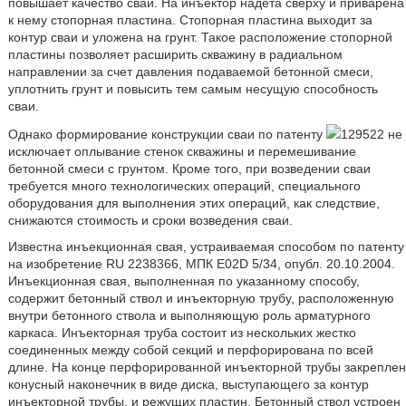
повышает качество сваи. На инъектор надета сверху и приварена
к нему стопорная пластина. Стопорная пластина выходит за
контур сваи и уложена на грунт. Такое расположение стопорной
пластины позволяет расширить скважину в радиальном
направлении за счет давления подаваемой бетонной смеси,
уплотнить грунт и повысить тем самым несущую способность
сваи.
Однако формирование конструкции сваи по патенту
129522 не
исключает оплывание стенок скважины и перемешивание
бетонной смеси с грунтом. Кроме того, при возведении сваи
требуется много технологических операций, специального
оборудования для выполнения этих операций, как следствие,
снижаются стоимость и сроки возведения сваи.
Известна инъекционная свая, устраиваемая способом по патенту
на изобретение RU 2238366, МПК E02D 5/34, опубл. 20.10.2004.
Инъекционная свая, выполненная по указанному способу,
содержит бетонный ствол и инъекторную трубу, расположенную
внутри бетонного ствола и выполняющую роль арматурного
каркаса. Инъекторная труба состоит из нескольких жестко
соединенных между собой секций и перфорирована по всей
длине. На конце перфорированной инъекторной трубы закреплен
конусный наконечник в виде диска, выступающего за контур
инъекторной трубы, и режущих пластин. Бетонный ствол устроен