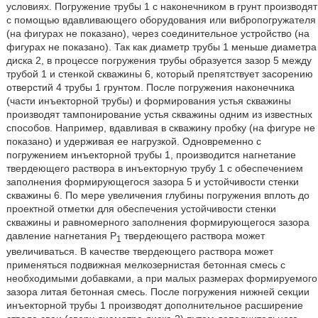
условиях. Погружение трубы 1 с наконечником в грунт производят
с помощью вдавливающего оборудования или вибропогружателя
(на фигурах не показано), через соединительное устройство (на
фигурах не показано). Так как диаметр трубы 1 меньше диаметра
диска 2, в процессе погружения трубы образуется зазор 5 между
трубой 1 и стенкой скважины 6, который препятствует засорению
отверстий 4 трубы 1 грунтом. После погружения наконечника
(части инъекторной трубы) и формирования устья скважины
производят тампонирование устья скважины одним из известных
способов. Например, вдавливая в скважину пробку (на фигуре не
показано) и удерживая ее нагрузкой. Одновременно с
погружением инъекторной трубы 1, производится нагнетание
твердеющего раствора в инъекторную трубу 1 с обеспечением
заполнения формирующегося зазора 5 и устойчивости стенки
скважины 6. По мере увеличения глубины погружения вплоть до
проектной отметки для обеспечения устойчивости стенки
скважины и равномерного заполнения формирующегося зазора
давление нагнетания P
твердеющего раствора может
1
увеличиваться. В качестве твердеющего раствора может
применяться подвижная мелкозернистая бетонная смесь с
необходимыми добавками, а при малых размерах формируемого
зазора литая бетонная смесь. После погружения нижней секции
инъекторной трубы 1 производят дополнительное расширение