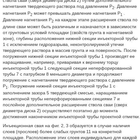
ствола сваи (сверх диаметра диска 2) путем дополнительного
нагнетания твердеющего раствора под давлением P
. Давление
2
нагнетания P
может превышать давление нагнетания P
.
2
1
Давление нагнетания P
на каждом этапе расширения ствола по
2
длине сваи может быть различным и назначается в зависимости
от грунтовых условий площадки (свойств грунта в нагнетаемой
зоне), глубины расположения нижней секции инъекторной трубы
1 с исключением гидроразрыва, неконтролируемой утечки
твердеющего раствора в массив грунта и на поверхность. После
погружения нижней секции инъекторной трубы 1 производят ее
наращивание, например, приваривая к верхнему торцу
инъекторной трубы 1 следующей секции неперфорированной
трубы 7 с патрубком 8 меньшего диаметра и продолжают
погружение с нагнетанием твердеющего раствора с давлением
P
. Погружение нижней секции инъекторной трубы 1 с
1
заполнением зазора 5 твердеющей смесью, наращиванием
инъекторной трубы неперфорированными секциями 7 и
послойное дополнительное расширение ствола сваи (сверх
диаметра диска 2) осуществляют поэтапно до момента
достижения наконечником инъекторной трубы проектной отметки.
Инъекционная свая на фиг. 2, 3 образуется в случае наличия
слоев (прослоев) более слабых грунтов 11 на конкретной
площадке. Расположение этих слоев индивидуально для каждой