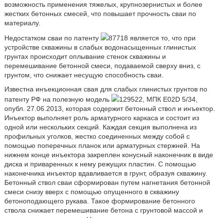
возможность применения тяжелых, крупнозернистых и более
жестких бетонных смесей, что повышает прочность сваи по
материалу.
Недостатком сваи по патенту
87718 является то, что при
устройстве скважины в слабых водонасыщенных глинистых
грунтах происходит оплывание стенок скважины и
перемешивание бетонной смеси, подаваемой сверху вниз, с
грунтом, что снижает несущую способность сваи.
Известна инъекционная свая для слабых глинистых грунтов по
патенту РФ на полезную модель
129522, МПК E02D 5/34,
опубл. 27.06.2013, которая содержит бетонный ствол и инъектор.
Инъектор выполняет роль арматурного каркаса и состоит из
одной или нескольких секций. Каждая секция выполнена из
профильных уголков, жестко соединенных между собой с
помощью поперечных планок или арматурных стержней. На
нижнем конце инъектора закреплен конусный наконечник в виде
диска и приваренных к нему режущих пластин. С помощью
наконечника инъектор вдавливается в грунт, образуя скважину.
Бетонный ствол сваи сформирован путем нагнетания бетонной
смеси снизу вверх с помощью опущенного в скважину
бетоноподающего рукава. Такое формирование бетонного
ствола снижает перемешивание бетона с грунтовой массой и