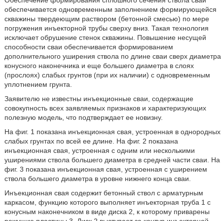
Обеспечение формирования сплошного сечения ствола сваи
обеспечивается одновременным заполнением формирующейся
скважины твердеющим раствором (бетонной смесью) по мере
погружения инъекторной трубы сверху вниз. Такая технология
исключает обрушение стенок скважины. Повышение несущей
способности сваи обеспечивается формированием
дополнительного уширения ствола по длине сваи сверх диаметра
конусного наконечника и еще большего диаметра в слоях
(прослоях) слабых грунтов (при их наличии) с одновременным
уплотнением грунта.
Заявителю не известны инъекционные сваи, содержащие
совокупность всех заявляемых признаков и характеризующих
полезную модель, что подтверждает ее новизну.
На фиг. 1 показана инъекционная свая, устроенная в однородных
слабых грунтах по всей ее длине. На фиг. 2 показана
инъекционная свая, устроенная с одним или несколькими
уширениями ствола большего диаметра в средней части сваи. На
фиг. 3 показана инъекционная свая, устроенная с уширением
ствола большего диаметра в уровне нижнего конца сваи.
Инъекционная свая содержит бетонный ствол с арматурным
каркасом, функцию которого выполняет инъекторная труба 1 с
конусным наконечником в виде диска 2, к которому приварены