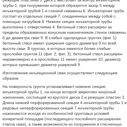
режущие пластины 3. Диск 2 выступает за контур инъекторной
трубы 1, при погружении которой образуется зазор 5 между
инъекторной трубой 1 и стенкой скважины 6. Инъекторная труба
состоит из отдельных секций 7, соединенных между собой с
помощью патрубков 8. Нижняя секция инъекторной трубы
выполнена с отверстиями 4. Бетонный ствол расширен за
пределы образованных конусным наконечником стенок скважины
6 до диаметра сваи 9. В слабых однородных грунтах (фиг. 1)
бетонный ствол имеет уширения одного диаметра 9 по всей
высоте сваи. В грунтах, в которых имеются более слабые
прослойки грунтов 11 (фиг. 2, фиг. 3), бетонный ствол расширен
неравномерно и в прослойках 11 имеет уширения 10, диаметр
которых превышает диаметр уширений 9.
Изготовление инъекционной сваи осуществляют следующим
образом.
На поверхность грунта устанавливают нижнюю секцию
инъекторной трубы 1, на конце которой закреплен конусный
наконечник, состоящий из круглого диска 2 и режущих пластин 3.
Длина нижней перфорированной секции 4 инъекторной трубы 1 и
рядовых неперфорированных секций 7 инъекторной трубы
назначаются исходя из особенностей грунтовых условий
конкретной площадки (последующего послойного расширения
ствола сваи), а также возможности их погружения в стесненных