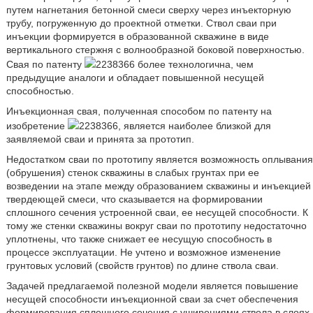
путем нагнетания бетонной смеси сверху через инъекторную
трубу, погруженную до проектной отметки. Ствол сваи при
инъекции формируется в образованной скважине в виде
вертикального стержня с волнообразной боковой поверхностью.
Свая по патенту
2238366 более технологична, чем
предыдущие аналоги и обладает повышенной несущей
способностью.
Инъекционная свая, полученная способом по патенту на
изобретение
2238366, является наиболее близкой для
заявляемой сваи и принята за прототип.
Недостатком сваи по прототипу является возможность оплывания
(обрушения) стенок скважины в слабых грунтах при ее
возведении на этапе между образованием скважины и инъекцией
твердеющей смеси, что сказывается на формировании
сплошного сечения устроенной сваи, ее несущей способности. К
тому же стенки скважины вокруг сваи по прототипу недостаточно
уплотнены, что также снижает ее несущую способность в
процессе эксплуатации. Не учтено и возможное изменение
грунтовых условий (свойств грунтов) по длине ствола сваи.
Задачей предлагаемой полезной модели является повышение
несущей способности инъекционной сваи за счет обеспечения
формирования сплошного сечения с уширениями ствола в слоях