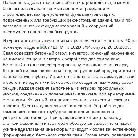
Полезная модель относится к области строительства, и может
быть использована в промышленном и гражданском
строительстве, как при усилении фундаментов старых,
поврежденных или требующих реконструкции зданий, так и при
возведении новых фундаментов зданий и сооружений,
преимущественно на слабых грунтах.
Из уровня техники известна инъекционная свая по патенту РФ на
полезную модель
87718, МПК E02D 5/34, опубл. 20.10.2009.
Свая содержит бетонный ствол, инъектор, конусный наконечник
на нижнем конце инъектора и устройство для тампонажа.
Бетонный ствол сваи сформирован путем заполнения сверху
бетонной смесью через инъектор, погруженный предварительно
на проектную глубину. Инъектор выполняет роль арматуры сваи
и состоит из одной или более жестко соединенных между собой
секций. Каждая секция выполнена из четырех профильных
уголков, соединенных поперечными планками или арматурными
стержнями. Конусный наконечник состоит из диска и режущих
пластин. Диск выступает за края инъектора. Устройство для
тампонажа включает трубу для нагнетания раствора и
уширительное кольцо. При вдавливании инъектора между
стенкой скважины и инъектором образуется зазор, что снижает
усилие вдавливания инъектора, приводит к более качественному
формированию бетонного ствола сваи. Кроме этого, появляется