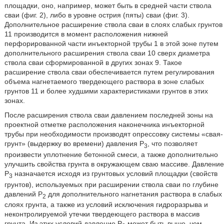
площадки, оно, например, может быть в средней части ствола
сваи (фиг. 2), либо в уровне острия (пяты) сваи (фиг. 3).
Дополнительное расширение ствола сваи в слоях слабых грунтов
11 производится в момент расположения нижней
перфорированной части инъекторной трубы 1 в этой зоне путем
дополнительного расширения ствола сваи 10 сверх диаметра
ствола сваи сформированной в других зонах 9. Такое
расширение ствола сваи обеспечивается путем регулирования
объема нагнетаемого твердеющего раствора в зоне слабых
грунтов 11 и более худшими характеристиками грунтов в этих
зонах.
После расширения ствола сваи давлением последней зоны на
проектной отметке расположения наконечника инъекторной
трубы при необходимости производят опрессовку системы «свая-
грунт» (выдержку во времени) давления P
, что позволяет
3
произвести уплотнение бетонной смеси, а также дополнительно
улучшить свойства грунта в окружающем сваю массиве. Давление
P
назначается исходя из грунтовых условий площадки (свойств
3
грунтов), используемых при расширении ствола сваи по глубине
давлений P
для дополнительного нагнетания раствора в слабых
2
слоях грунта, а также из условий исключения гидроразрыва и
неконтролируемой утечки твердеющего раствора в массив
грунта. Из этих условий давление P
может быть выше, чем