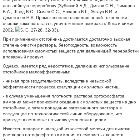
дальнейшую переработку (Зубицкий Б.Д., Дьяков С.Н., Чимаров
В.А., Швед B.C., Сычев С.С., Назаров В.Г., Экгауз В.И. и
Дементьев Н.В. Промышленное освоение новой технологии
очистки коксового газа с уничтожением аммиака // Кокс и химия.
2002,
5. С. 27-28, 32-33).
При применении отстойника достигается достаточно высокая
степень очистки раствора, безотходность, возможность
использования смолистых веществ для дальнейшей переработки
в товарный продукт.
Однако, имеется ряд недостатков, делающих использование
отстойников малоэффективным:
- низкая производительность, вследствие невысокой
эффективности процесса коагуляции смолистых частиц,
- в случае уменьшения плотности раствора ортофосфатов
аммония может произойти оседание смолистых веществ на дно
отстойника, а затем попадание загрязненного раствора в
следующее по технологической линии оборудование, что
приведет к остановке на чистку установки в целом.
Известен аппарат с насадкой из коксовой мелочи для очистки
растворов ортофосфатов аммония от смолистых веществ.