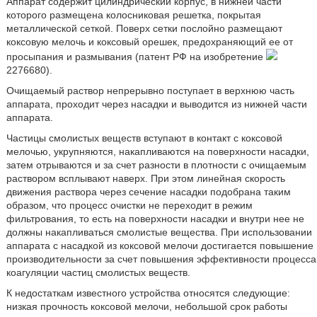
Аппарат содержит цилиндрический корпус, в нижней части
которого размещена колосниковая решетка, покрытая
металлической сеткой. Поверх сетки послойно размещают
коксовую мелочь и коксовый орешек, предохраняющий ее от
просыпания и размывания (патент РФ на изобретение
2276680).
Очищаемый раствор непрерывно поступает в верхнюю часть
аппарата, проходит через насадки и выводится из нижней части
аппарата.
Частицы смолистых веществ вступают в контакт с коксовой
мелочью, укрупняются, накапливаются на поверхности насадки,
затем отрываются и за счет разности в плотности с очищаемым
раствором всплывают наверх. При этом линейная скорость
движения раствора через сечение насадки подобрана таким
образом, что процесс очистки не переходит в режим
фильтрования, то есть на поверхности насадки и внутри нее не
должны накапливаться смолистые вещества. При использовании
аппарата с насадкой из коксовой мелочи достигается повышение
производительности за счет повышения эффективности процесса
коагуляции частиц смолистых веществ.
К недостаткам известного устройства относятся следующие:
низкая прочность коксовой мелочи, небольшой срок работы