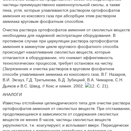
частицы преимущественно каменноугольной смолы, а также
пека, угля, которые улавливаются раствором ортофосфатов
аммония из коксового газа при абсорбции этим раствором
аммиака круговым фосфатным способом.
Очистка раствора ортофосфатов аммония от смолистых веществ
необходима для надежной эксплуатации оборудования. В
противном случае при циркуляции раствора ортофосфатов
аммония в замкнутом цикле кругового фосфатного способа
происходит накапливание смолистых веществ, которые
отлагаются в оборудовании, что снижает эффективность
технологических процессов, требует остановок на чистку.
(Загрязнение и очистка растворов в круговом фосфатном
способе улавливания аммиака из кокосового газа. В.Г. Назаров,
В.И. Экгауз, Г.Д. Третьякова, Б.Д. Зубицкий, В.А. Чимаров, С.Н.
Дьяков и B.C. Швед. // Кокс и химия. 2002.
12. С. 21).
АНАЛОГИ
Известны отстойники цилиндрического типа для очистки раствора
ортофосфатов аммония от смолистых веществ. При отстаивании,
продолжающемся в зависимости от содержания смолистых
веществ не менее 8 часов, частицы смолистых веществ
укрупняются, т.е. коагулируют, и всплывают вверх. Периодически
они удаляются с поверхности отстойника и подаются на