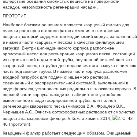
вследствие оседания смолистых веществ на поверхности
насадки, невозможность регенерации насадки.
ПРОТОТИП
Наиболее близким решением является кварцевый фильтр для
очистки растворов ортофосфатов аммония от смолистых
веществ, который содержит цилиндрический корпус, заполненный
в нижней части кварцевым песком в качестве фильтрующей
загрузки. Внутри цилиндрического корпуса расположен
эрлифтный насос для регенерации кварцевого песка, состоящий
из вертикальной подъемной трубы, опущенной нижней частью в
кварцевый песок, патрубка для подачи сжатого воздуха в нижнюю
часть подъемной трубы. В нижней части корпуса расположен
входной патрубок для подачи очищаемого раствора,
соединенный с распределительной системой, выполненной в
виде форсунок, установленных радиально в плоскости корпуса. В
верхней части корпуса находится лабиринтное устройство,
выполненное в виде гофрированной трубы, для полной
регенерации кварцевого песка (Чимаров В.А., Фрицлер В.К.,
Чернышев А.С. Очистка ортофосфатных растворов от смолистых
веществ на кварцевом фильтре // Кокс и химия. 2014,
2. С. 42-
46 (прототип).
Кварцевый фильтр работает следующим образом. Очищаемый