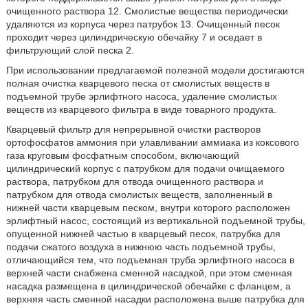
очищенного раствора 12. Смолистые вещества периодически
удаляются из корпуса через патрубок 13. Очищенный песок
проходит через цилиндрическую обечайку 7 и оседает в
фильтрующий слой песка 2.
При использовании предлагаемой полезной модели достигаются
полная очистка кварцевого песка от смолистых веществ в
подъемной трубе эрлифтного насоса, удаление смолистых
веществ из кварцевого фильтра в виде товарного продукта.
Кварцевый фильтр для непрерывной очистки растворов
ортофосфатов аммония при улавливании аммиака из коксового
газа круговым фосфатным способом, включающий
цилиндрический корпус с патрубком для подачи очищаемого
раствора, патрубком для отвода очищенного раствора и
патрубком для отвода смолистых веществ, заполненный в
нижней части кварцевым песком, внутри которого расположен
эрлифтный насос, состоящий из вертикальной подъемной трубы,
опущенной нижней частью в кварцевый песок, патрубка для
подачи сжатого воздуха в нижнюю часть подъемной трубы,
отличающийся тем, что подъемная труба эрлифтного насоса в
верхней части снабжена сменной насадкой, при этом сменная
насадка размещена в цилиндрической обечайке с фланцем, а
верхняя часть сменной насадки расположена выше патрубка для