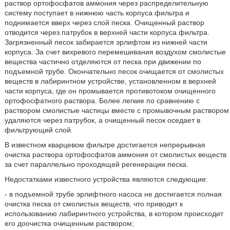
раствор ортофосфатов аммония через распределительную
систему поступает в нижнюю часть корпуса фильтра и
поднимается вверх через слой песка. Очищенный раствор
отводится через патрубок в верхней части корпуса фильтра.
Загрязненный песок забирается эрлифтом из нижней части
корпуса. За счет вихревого перемешивания воздухом смолистые
вещества частично отделяются от песка при движении по
подъемной трубе. Окончательно песок очищается от смолистых
веществ в лабиринтном устройстве, установленном в верхней
части корпуса, где он промывается противотоком очищенного
ортофосфатного раствора. Более легкие по сравнению с
раствором смолистые частицы вместе с промывочным раствором
удаляются через патрубок, а очищенный песок оседает в
фильтрующий слой.
В известном кварцевом фильтре достигается непрерывная
очистка раствора ортофосфатов аммония от смолистых веществ
за счет параллельно проходящей регенерации песка.
Недостатками известного устройства являются следующие:
- в подъемной трубе эрлифтного насоса не достигается полная
очистка песка от смолистых веществ, что приводит к
использованию лабиринтного устройства, в котором происходит
его доочистка очищенным раствором;