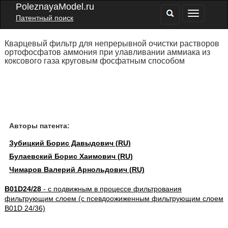
PoleznayaModel.ru
Патентный поиск
Кварцевый фильтр для непрерывной очистки растворов
ортофосфатов аммония при улавливании аммиака из
коксового газа круговым фосфатным способом
Авторы патента:
Зубицкий Борис Давыдович (RU)
Булаевский Борис Хаимович (RU)
Чимаров Валерий Арнольдович (RU)
B01D24/28
- с подвижным в процессе фильтрования
фильтрующим слоем (с псевдоожиженным фильтрующим слоем
B01D 24/36)