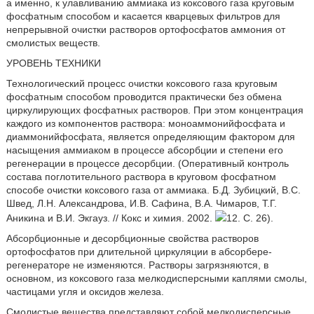
а именно, к улавливанию аммиака из коксового газа круговым
фосфатным способом и касается кварцевых фильтров для
непрерывной очистки растворов ортофосфатов аммония от
смолистых веществ.
УРОВЕНЬ ТЕХНИКИ
Технологический процесс очистки коксового газа круговым
фосфатным способом проводится практически без обмена
циркулирующих фосфатных растворов. При этом концентрация
каждого из компонентов раствора: моноаммонийфосфата и
диаммонийфосфата, является определяющим фактором для
насыщения аммиаком в процессе абсорбции и степени его
регенерации в процессе десорбции. (Оперативный контроль
состава поглотительного раствора в круговом фосфатном
способе очистки коксового газа от аммиака. Б.Д. Зубицкий, B.C.
Швед, Л.Н. Александрова, И.В. Сафина, В.А. Чимаров, Т.Г.
Аникина и В.И. Экгауз. // Кокс и химия. 2002.
12. С. 26).
Абсорбционные и десорбционные свойства растворов
ортофосфатов при длительной циркуляции в абсорбере-
регенераторе не изменяются. Растворы загрязняются, в
основном, из коксового газа мелкодисперсными каплями смолы,
частицами угля и оксидов железа.
Смолистые вещества представляют собой мелкодисперсные