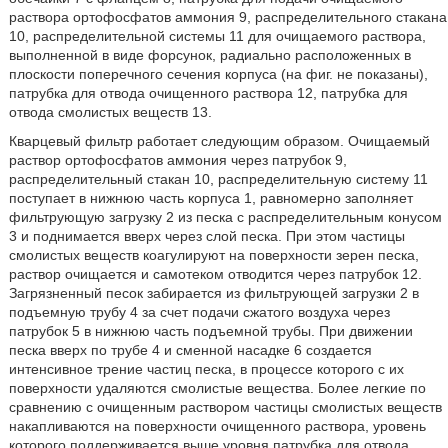
раствора ортофосфатов аммония 9, распределительного стакана
10, распределительной системы 11 для очищаемого раствора,
выполненной в виде форсунок, радиально расположенных в
плоскости поперечного сечения корпуса (на фиг. не показаны),
патрубка для отвода очищенного раствора 12, патрубка для
отвода смолистых веществ 13.
Кварцевый фильтр работает следующим образом. Очищаемый
раствор ортофосфатов аммония через патрубок 9,
распределительный стакан 10, распределительную систему 11
поступает в нижнюю часть корпуса 1, равномерно заполняет
фильтрующую загрузку 2 из песка с распределительным конусом
3 и поднимается вверх через слой песка. При этом частицы
смолистых веществ коагулируют на поверхности зерен песка,
раствор очищается и самотеком отводится через патрубок 12.
Загрязненный песок забирается из фильтрующей загрузки 2 в
подъемную трубу 4 за счет подачи сжатого воздуха через
патрубок 5 в нижнюю часть подъемной трубы. При движении
песка вверх по трубе 4 и сменной насадке 6 создается
интенсивное трение частиц песка, в процессе которого с их
поверхности удаляются смолистые вещества. Более легкие по
сравнению с очищенным раствором частицы смолистых веществ
накапливаются на поверхности очищенного раствора, уровень
которого поддерживается выше уровня патрубка для отвода