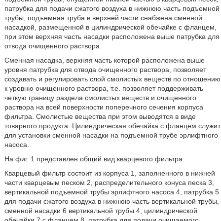
патрубка для подачи сжатого воздуха в нижнюю часть подъемной
трубы, подъемная труба в верхней части снабжена сменной
насадкой, размещенной в цилиндрической обечайке с фланцем,
при этом верхняя часть насадки расположена выше патрубка для
отвода очищенного раствора.
Сменная насадка, верхняя часть которой расположена выше
уровня патрубка для отвода очищенного раствора, позволяет
создавать и регулировать слой смолистых веществ по отношению
к уровню очищенного раствора, т.е. позволяет поддерживать
четкую границу раздела смолистых веществ и очищенного
раствора на всей поверхности поперечного сечения корпуса
фильтра. Смолистые вещества при этом выводятся в виде
товарного продукта. Цилиндрическая обечайка с фланцем служит
для установки сменной насадки на подъемной трубе эрлифтного
насоса.
На фиг. 1 представлен общий вид кварцевого фильтра.
Кварцевый фильтр состоит из корпуса 1, заполненного в нижней
части кварцевым песком 2, распределительного конуса песка 3,
вертикальной подъемной трубы эрлифтного насоса 4, патрубка 5
для подачи сжатого воздуха в нижнюю часть вертикальной трубы,
сменной насадки 6 вертикальной трубы 4, цилиндрической
обечайки 7 с фланцем 8, патрубка для подачи очищаемого