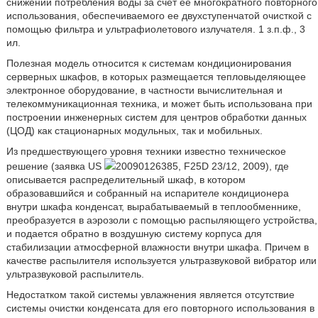
снижении потребления воды за счет ее многократного повторного
использования, обеспечиваемого ее двухступенчатой очисткой с
помощью фильтра и ультрафиолетового излучателя. 1 з.п.ф., 3
ил.
Полезная модель относится к системам кондиционирования
серверных шкафов, в которых размещается тепловыделяющее
электронное оборудование, в частности вычислительная и
телекоммуникационная техника, и может быть использована при
построении инженерных систем для центров обработки данных
(ЦОД) как стационарных модульных, так и мобильных.
Из предшествующего уровня техники известно техническое
решение (заявка US
20090126385, F25D 23/12, 2009), где
описывается распределительный шкаф, в котором
образовавшийся и собранный на испарителе кондиционера
внутри шкафа конденсат, вырабатываемый в теплообменнике,
преобразуется в аэрозоли с помощью распыляющего устройства,
и подается обратно в воздушную систему корпуса для
стабилизации атмосферной влажности внутри шкафа. Причем в
качестве распылителя используется ультразвуковой вибратор или
ультразвуковой распылитель.
Недостатком такой системы увлажнения является отсутствие
системы очистки конденсата для его повторного использования в