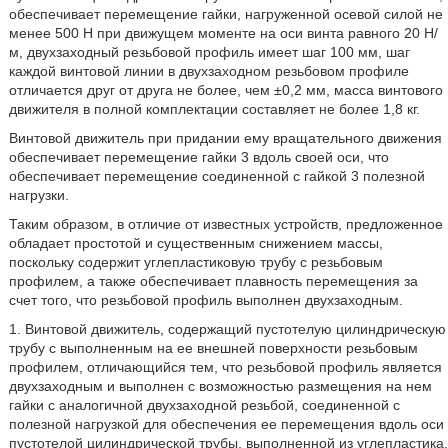
обеспечивает перемещение гайки, нагруженной осевой силой не
менее 500 Н при движущем моменте на оси винта равного 20 Н/
м, двухзаходный резьбовой профиль имеет шаг 100 мм, шаг
каждой винтовой линии в двухзаходном резьбовом профиле
отличается друг от друга не более, чем ±0,2 мм, масса винтового
движителя в полной комплектации составляет не более 1,8 кг.
Винтовой движитель при придании ему вращательного движения
обеспечивает перемещение гайки 3 вдоль своей оси, что
обеспечивает перемещение соединенной с гайкой 3 полезной
нагрузки.
Таким образом, в отличие от известных устройств, предложенное
обладает простотой и существенным снижением массы,
поскольку содержит углепластиковую трубу с резьбовым
профилем, а также обеспечивает плавность перемещения за
счет того, что резьбовой профиль выполнен двухзаходным.
1. Винтовой движитель, содержащий пустотелую цилиндрическую
трубу с выполненным на ее внешней поверхности резьбовым
профилем, отличающийся тем, что резьбовой профиль является
двухзаходным и выполнен с возможностью размещения на нем
гайки с аналогичной двухзаходной резьбой, соединенной с
полезной нагрузкой для обеспечения ее перемещения вдоль оси
пустотелой цилиндрической трубы, выполненной из углепластика,