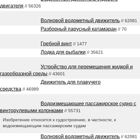
двигателя
// 56326
Волновой водометный движитель
// 62081
Разборный парусный катамаран
// 70
Гребной винт
// 1477
Лодка для рыбалки
// 35621
Устройство для перемещения жидкой и
газообразной среды
// 43601
Движитель для плавучего
средства
// 46989
Водоизмещающее пассажирское судно с
винторулевыми колонками
// 55731
Изобретение относится к судостроению, в частности, к
водоизмещающим пассажирским судам
Волновой водометный движитель
// 62081