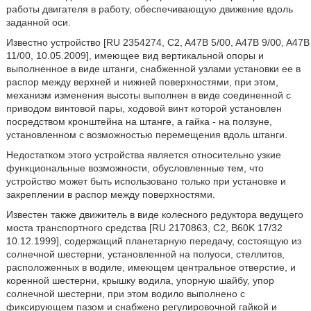
работы двигателя в работу, обеспечивающую движение вдоль
заданной оси.
Известно устройство [RU 2354274, C2, A47B 5/00, A47B 9/00, A47B
11/00, 10.05.2009], имеющее вид вертикальной опоры и
выполненное в виде штанги, снабженной узлами установки ее в
распор между верхней и нижней поверхностями, при этом,
механизм изменения высоты выполнен в виде соединенной с
приводом винтовой пары, ходовой винт которой установлен
посредством кронштейна на штанге, а гайка - на ползуне,
установленном с возможностью перемещения вдоль штанги.
Недостатком этого устройства является относительно узкие
функциональные возможности, обусловленные тем, что
устройство может быть использовано только при установке и
закреплении в распор между поверхностями.
Известен также движитель в виде колесного редуктора ведущего
моста транспортного средства [RU 2170863, C2, B60K 17/32
10.12.1999], содержащий планетарную передачу, состоящую из
солнечной шестерни, установленной на полуоси, стеллитов,
расположенных в водиле, имеющем центральное отверстие, и
коренной шестерни, крышку водила, упорную шайбу, упор
солнечной шестерни, при этом водило выполнено с
фиксирующем пазом и снабжено регулировочной гайкой и