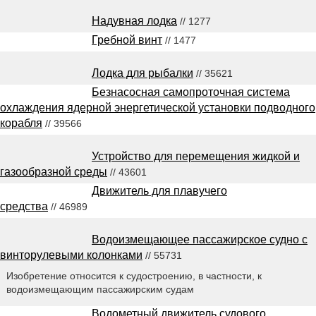
Надувная лодка
// 1277
Гребной винт
// 1477
Лодка для рыбалки
// 35621
Безнасосная самопроточная система
охлаждения ядерной энергетической установки подводного
корабля
// 39566
Устройство для перемещения жидкой и
газообразной среды
// 43601
Движитель для плавучего
средства
// 46989
Водоизмещающее пассажирское судно с
винторулевыми колонками
// 55731
Изобретение относится к судостроению, в частности, к
водоизмещающим пассажирским судам
Водометный движитель судового