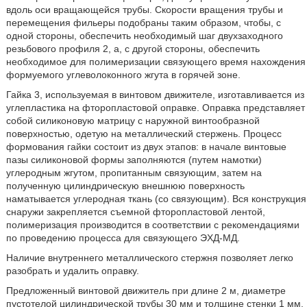
вдоль оси вращающейся трубы. Скорости вращения трубы и
перемещения фильеры подобраны таким образом, чтобы, с
одной стороны, обеспечить необходимый шаг двухзаходного
резьбового профиля 2, а, с другой стороны, обеспечить
необходимое для полимеризации связующего время нахождения
формуемого углеволоконного жгута в горячей зоне.
Гайка 3, используемая в винтовом движителе, изготавливается из
углепластика на фторопластовой оправке. Оправка представляет
собой силиконовую матрицу с наружной винтообразной
поверхностью, одетую на металлический стержень. Процесс
формования гайки состоит из двух этапов: в начале винтовые
пазы силиконовой формы заполняются (путем намотки)
углеродным жгутом, пропитанным связующим, затем на
полученную цилиндрическую внешнюю поверхность
наматывается углеродная ткань (со связующим). Вся конструкция
снаружи закрепляется съемной фторопластовой лентой,
полимеризация производится в соответствии с рекомендациями
по проведению процесса для связующего ЭХД-МД.
Наличие внутреннего металлического стержня позволяет легко
разобрать и удалить оправку.
Предложенный винтовой движитель при длине 2 м, диаметре
пустотелой цилиндрической трубы 30 мм и толщине стенки 1 мм,