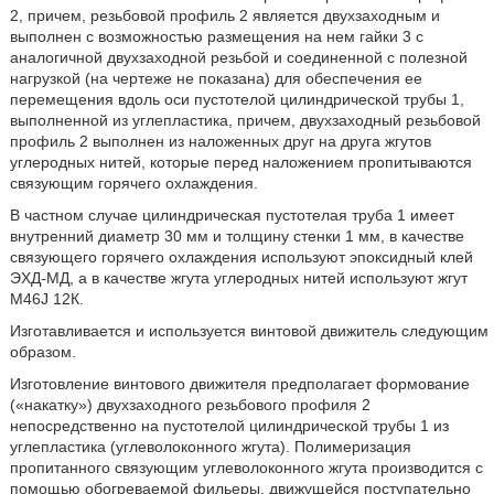
2, причем, резьбовой профиль 2 является двухзаходным и
выполнен с возможностью размещения на нем гайки 3 с
аналогичной двухзаходной резьбой и соединенной с полезной
нагрузкой (на чертеже не показана) для обеспечения ее
перемещения вдоль оси пустотелой цилиндрической трубы 1,
выполненной из углепластика, причем, двухзаходный резьбовой
профиль 2 выполнен из наложенных друг на друга жгутов
углеродных нитей, которые перед наложением пропитываются
связующим горячего охлаждения.
В частном случае цилиндрическая пустотелая труба 1 имеет
внутренний диаметр 30 мм и толщину стенки 1 мм, в качестве
связующего горячего охлаждения используют эпоксидный клей
ЭХД-МД, а в качестве жгута углеродных нитей используют жгут
M46J 12К.
Изготавливается и используется винтовой движитель следующим
образом.
Изготовление винтового движителя предполагает формование
(«накатку») двухзаходного резьбового профиля 2
непосредственно на пустотелой цилиндрической трубы 1 из
углепластика (углеволоконного жгута). Полимеризация
пропитанного связующим углеволоконного жгута производится с
помощью обогреваемой фильеры, движущейся поступательно