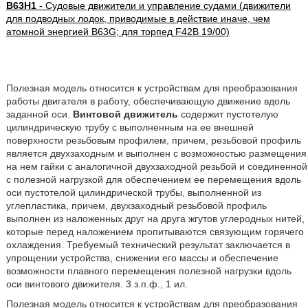
B63H1
- Судовые движители и управление судами (движители
для подводных лодок, приводимые в действие иначе, чем
атомной энергией B63G; для торпед F42B 19/00)
Полезная модель относится к устройствам для преобразования
работы двигателя в работу, обеспечивающую движение вдоль
заданной оси.
Винтовой движитель
содержит пустотелую
цилиндрическую трубу с выполненным на ее внешней
поверхности резьбовым профилем, причем, резьбовой профиль
является двухзаходным и выполнен с возможностью размещения
на нем гайки с аналогичной двухзаходной резьбой и соединенной
с полезной нагрузкой для обеспечением ее перемещения вдоль
оси пустотелой цилиндрической трубы, выполненной из
углепластика, причем, двухзаходный резьбовой профиль
выполнен из наложенных друг на друга жгутов углеродных нитей,
которые перед наложением пропитываются связующим горячего
охлаждения. Требуемый технический результат заключается в
упрощении устройства, снижении его массы и обеспечение
возможности плавного перемещения полезной нагрузки вдоль
оси винтового движителя. 3 з.п.ф., 1 ил.
Полезная модель относится к устройствам для преобразования