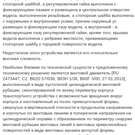
стопорной шайбой, а регулировочная гайка выполнена с
фиксирующими пазами и размещена в центральном отверстии
водила, выполненном резьбовым, а стопорная шайба выполнена
с наружными и внутренними усами, причем наружный ус
размещен в фиксирующем пазу водила, а внутренний - в
фиксирующем пазу регулировочной гайки, кроме того, крышка
водила выполнена с ребрами жесткости, прижимающими
стопорную шайбу к торцевой поверхности водила.
Недостатком этого устройства является его относительно
высокая сложность.
Наиболее близким по технической сущности к предложенному
техническому решению является винтовой движитель [RU
2473447, C2, B62D 57/036, B63H 1/38, B60F 3/00, 27.01.2013],
выполненный в виде пустотелой цилиндрической винтовой
рубашки, смонтированной по всему периметру корпуса
транспортного устройства с возможностью вращения вокруг
корпуса и изготовленный из полос прямоугольной формы,
свернутых в вертикальной плоскости в продольном направлении
и изогнутых по винтовым линиям в поперечном направлении на
цилиндрической оправке с образованием по периметру снаружи
винтовой рубашки винтовых линий и винтовых криволинейных
поверхностей в виде винтовых канавок вогнутой формы