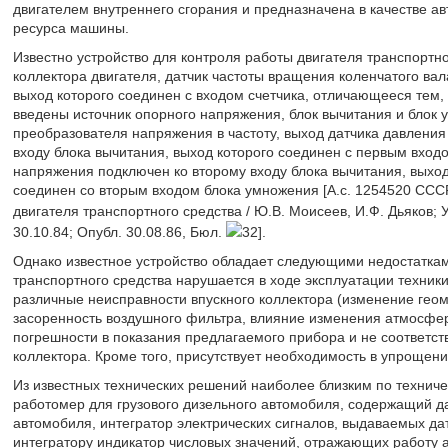
двигателем внутреннего сгорания и предназначена в качестве а
ресурса машины.
Известно устройство для контроля работы двигателя транспортн
коллектора двигателя, датчик частоты вращения коленчатого вал
выход которого соединен с входом счетчика, отличающееся тем, 
введены источник опорного напряжения, блок вычитания и блок 
преобразователя напряжения в частоту, выход датчика давления
входу блока вычитания, выход которого соединен с первым вход
напряжения подключен ко второму входу блока вычитания, выход
соединен со вторым входом блока умножения [А.с. 1254520 СССР
двигателя транспортного средства / Ю.В. Моисеев, И.Ф. Дьяков; У
30.10.84; Опубл. 30.08.86, Бюл.
32].
Однако известное устройство обладает следующими недостаткам
транспортного средства нарушается в ходе эксплуатации техники
различные неисправности впускного коллектора (изменение геом
засоренность воздушного фильтра, влияние изменения атмосферн
погрешности в показания предлагаемого прибора и не соответст
коллектора. Кроме того, присутствует необходимость в упрощен
Из известных технических решений наиболее близким по техниче
работомер для грузового дизельного автомобиля, содержащий д
автомобиля, интегратор электрических сигналов, выдаваемых да
интегратору индикатор числовых значений, отражающих работу 