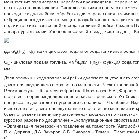
мощностных параметров и наработки производятся непрерывно, п
вплоть до его выключения. Сигналы с датчиков поступают в элект
проходит их дальнейшая обработка для определения величины з
вибрационного датчика с помощью разработанного алгоритма пр
подачи топлива, зависящей от хода топливной рейки [Лиханов В.
аппаратуры дизелей. Учебное пособие 3-е изд., испр. и доп., - Ки
где G
(H
) - функция цикловой подачи от хода топливной рейки,
ц
р
3
G
- цикловая подача топлива, мм
/цикл; f(h
) - функция хода то
ц
р
мм.
Доля величины хода топливной рейки двигателя внутреннего сго
двигателя внутреннего сгорания по мощности [Расчет топливной
Режим доступа: http://transportport.ru/; Шароглазов Б.А., Фарафо
сгорания: теория, моделирование и расчет процессов: Учебник 
процессов в двигателях внутреннего сгорания». - Челябинск: Изд
использования двигателя внутреннего сгорания по мощности и 
будет определить величину затраченной мощности по известной
курсовой работе по дисциплине «Эксплуатационные свойства ав
«Организация перевозок и управление на транспорте (Автомоби
П.И. Дюрягин, Д.А. Захаров, С.В. Сидоров. - Тюмень: Тюменский 
с]