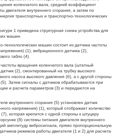
ащения коленчатого вала, средний коэффициент
ы двигателя внутреннего сгорания, а затем по
нергия транспортных и транспортно-технологических
игуре 1 приведена структурная схема устройства для
ких машин.
о-технологических машин состоит из датчика частоты
пряжения) (1), вибрационного датчика (2),
вого табло (4).
ик частоты вращения коленчатого вала (штатный
датчик (2), смонтированный на трубку высокого
вного насоса высокого давления (6), а с другой стороны
 (5). Затем сигналы с датчиков обрабатываются при
ции и расчета параметров (3) и передаются на
еле внутреннего сгорания (5) установлен датчик
ного напряжения) (1), который отображает количество
(7), которая крепится с одной стороны к штуцеру
форсунке (8) системы питания двигателя внутреннего
ющий амплитуду вибросигнала, прямо пропорциональную
атчиков режимов работы двигателя (1 и 2) для расчета