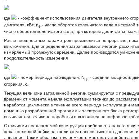
где
- коэффициент использования двигателя внутреннего сго
двигателя, кВт; n
- число оборотов коленчатого вала в искомой т
е
число оборотов коленчатого вала, при котором достигается мак
Расчет мощностных параметров производится непрерывно, пока р
выключения. Для определения затрачиваемой энергии рассчиты
измеряемый промежуток времени. Далее производится умножени
продолжительность измерения
,
где
- номер периода наблюдений; N
- средняя мощность двиг
ср
сгорания, с.
Текущая величина затраченной энергии суммируется с предыду
времени от момента начала эксплуатации техники до рассматрив
наработки циклически в течение всего периода эксплуатации ма
помощью разработанной программы электронного блока регистра
вычисляется величина наработки и выводится на цифровое табло
Отличиями предлагаемой конструкции прибора от аналога являет
хода топливной рейки на топливном насосе высокого давления и
давления. Таким образом, трудоемкость монтажа устройства для