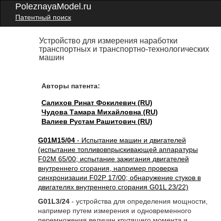
PoleznayaModel.ru
Патентный поиск
Устройство для измерения наработки
транспортных и транспортно-технологических
машин
Авторы патента:
Салихов Ринат Фокилевич (RU)
Чудова Тамара Михайловна (RU)
Валиев Рустам Рашитович (RU)
G01M15/04
- Испытание машин и двигателей
(испытание топливовпрыскивающей аппаратуры
F02M 65/00; испытание зажигания двигателей
внутреннего сгорания, например проверка
синхронизации F02P 17/00; обнаружение стуков в
двигателях внутреннего сгорания G01L 23/22)
G01L3/24
- устройства для определения мощности,
например путем измерения и одновременного
перемножения величин крутящего момента и