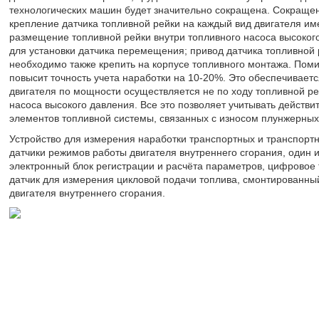
технологических машин будет значительно сокращена. Сокращен
крепление датчика топливной рейки на каждый вид двигателя име
размещение топливной рейки внутри топливного насоса высоког
для установки датчика перемещения; привод датчика топливной 
необходимо также крепить на корпусе топливного монтажа. Поми
повысит точность учета наработки на 10-20%. Это обеспечивает
двигателя по мощности осуществляется не по ходу топливной рей
насоса высокого давления. Все это позволяет учитывать действ
элементов топливной системы, связанных с износом плунжерных п
Устройство для измерения наработки транспортных и транспортно
датчики режимов работы двигателя внутреннего сгорания, один и
электронный блок регистрации и расчёта параметров, цифровое
датчик для измерения цикловой подачи топлива, смонтированный
двигателя внутреннего сгорания.