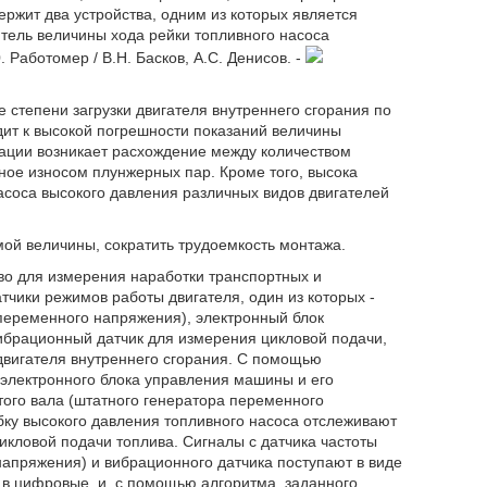
ержит два устройства, одним из которых является
итель величины хода рейки топливного насоса
Работомер / В.Н. Басков, А.С. Денисов. -
е степени загрузки двигателя внутреннего сгорания по
дит к высокой погрешности показаний величины
атации возникает расхождение между количеством
ное износом плунжерных пар. Кроме того, высока
асоса высокого давления различных видов двигателей
ой величины, сократить трудоемкость монтажа.
во для измерения наработки транспортных и
атчики режимов работы двигателя, один из которых -
переменного напряжения), электронный блок
ибрационный датчик для измерения цикловой подачи,
двигателя внутреннего сгорания. С помощью
 электронного блока управления машины и его
ого вала (штатного генератора переменного
бку высокого давления топливного насоса отслеживают
икловой подачи топлива. Сигналы с датчика частоты
апряжения) и вибрационного датчика поступают в виде
 в цифровые, и, с помощью алгоритма, заданного