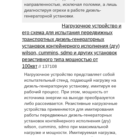
направленностью, исключая поломки, а лишь
диагностируя огрехи в работе дизель-
генераторной установки.
Нагрузочное устройство и
его схема для испытания передвижных
транспортных дизель-генераторных
установок контейнерного исполнения (дгу)
wilson, cummins, sdmo и других установок
резистивного типа мощностью от
100квт
// 137108
Нагрузочное устройство представляет собой
испытательный стенд, подающий нагрузку на
дизель-генераторную установку, имитируя ее
рабочий процесс. При этом, мощность от
источника энергии на выходе преобразуется
либо рассеивается. Резистивные нагрузочные
устройства применяются для имитирования
работы передвижных дизель-генераторных
установок контейнерного исполнения (дгу)
wilson, cummins, sdmo при максимальной
нагрузке и мощности. Имитируемая нагрузка,