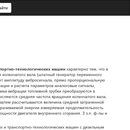
айти
спортно-технологических машин
характерно тем, что в
я коленчатого вала (штатный генератор переменного
ает амплитуду вибросигнала, прямо пропорциональную
рации и расчета параметров аналоговые сигналы,
чика вибрации топливной трубки преобразуются в
исляются средняя частота вращения коленчатого вала,
затем рассчитывается величина средней затраченной
атрачиваемой энергии измеряемая продолжительность
ности двигателя внутреннего сгорания. 3 з.п. ф-лы и
х и транспортно-технологических машин с дизельным