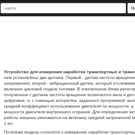
Н
Устройство для измерения наработки транспортных и тран
нем установлены два датчика. Первый - датчик частоты вращени
напряжения), второй - вибрационный датчик, который отслежив
величине цикловой подачи топлива. В электронном блоке регист
полученные с датчика частоты вращения коленчатого вала и дат
цифровые, и, с помощью алгоритма, заданного программой, выч
средний коэффициент использования двигателя по мощности, а 
мощности двигателя внутреннего сгорания. Для определения з
работы машины умножается на величину средней затраченной мощ
1 ил.
Полезная модель относится к измерению наработки транспортны