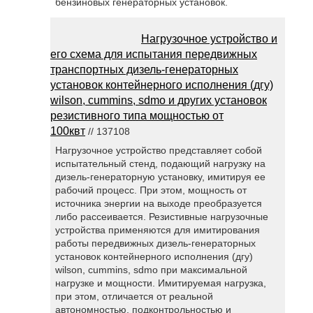
бензиновых генераторных установок.
Нагрузочное устройство и
его схема для испытания передвижных
транспортных дизель-генераторных
установок контейнерного исполнения (дгу)
wilson, cummins, sdmo и других установок
резистивного типа мощностью от
100квт
// 137108
Нагрузочное устройство представляет собой
испытательный стенд, подающий нагрузку на
дизель-генераторную установку, имитируя ее
рабочий процесс. При этом, мощность от
источника энергии на выходе преобразуется
либо рассеивается. Резистивные нагрузочные
устройства применяются для имитирования
работы передвижных дизель-генераторных
установок контейнерного исполнения (дгу)
wilson, cummins, sdmo при максимальной
нагрузке и мощности. Имитируемая нагрузка,
при этом, отличается от реальной
автономностью, подконтрольностью и