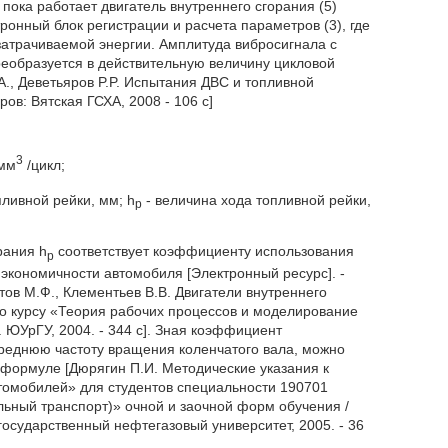
ока работает двигатель внутреннего сгорания (5)
ронный блок регистрации и расчета параметров (3), где
атрачиваемой энергии. Амплитуда вибросигнала с
еобразуется в действительную величину цикловой
А., Деветьяров P.P. Испытания ДВС и топливной
ров: Вятская ГСХА, 2008 - 106 с]
3
 мм
/цикл;
пливной рейки, мм; h
- величина хода топливной рейки,
р
рания h
соответствует коэффициенту использования
р
 экономичности автомобиля [Электронный ресурс]. -
нтов М.Ф., Клементьев В.В. Двигатели внутреннего
по курсу «Теория рабочих процессов и моделирование
. ЮУрГУ, 2004. - 344 с]. Зная коэффициент
среднюю частоту вращения коленчатого вала, можно
 формуле [Дюрягин П.И. Методические указания к
томобилей» для студентов специальности 190701
льный транспорт)» очной и заочной форм обучения /
государственный нефтегазовый университет, 2005. - 36