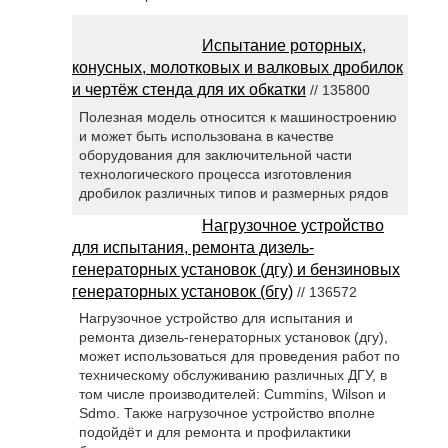
Испытание роторных,
конусных, молотковых и валковых дробилок
и чертёж стенда для их обкатки
// 135800
Полезная модель относится к машиностроению
и может быть использована в качестве
оборудования для заключительной части
технологического процесса изготовления
дробилок различных типов и размерных рядов
Нагрузочное устройство
для испытания, ремонта дизель-
генераторных установок (дгу) и бензиновых
генераторных установок (бгу)
// 136572
Нагрузочное устройство для испытания и
ремонта дизель-генераторных установок (дгу),
может использоваться для проведения работ по
техническому обслуживанию различных ДГУ, в
том числе производителей: Cummins, Wilson и
Sdmo. Также нагрузочное устройство вполне
подойдёт и для ремонта и профилактики