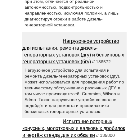
при этом, отличается от реальной
автономностью, подконтрольностью и
направленностью, исключая поломки, а лишь
диагностируя огрехи в работе дизель-
генераторной установки.
Нагрузочное устройство
для испытания, ремонта дизель-
генераторных установок (дгу) и бензиновых
генераторных установок (бгу)
// 136572
Нагрузочное устройство для испытания и
ремонта дизель-генераторных установок (дгу),
может использоваться для проведения работ по
техническому обслуживанию различных ДГУ, в
том числе производителей: Cummins, Wilson и
Sdmo. Также нагрузочное устройство вполне
подойдёт и для ремонта и профилактики
бензиновых генераторных установок.
Испытание роторных,
конусных, молотковых и валковых дробилок
и чертёж стенда для их обкатки
// 135800