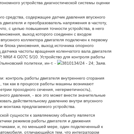
втономного устройства диагностической системы оценки
ого средства, содержащее датчик давления впускного
а двигателя и преобразователь напряжения в частоту,
что, с целью повышения точности устройства, в него
умножения, выход которого соединен с входом
 впускного коллектора двигателя подключен к первому
ом блока умножения, выход источника опорного
 датчика частоты вращения коленчатого вала двигателя
, МКИ 4 G07C 5/10. Устройство для контроля работы
льяновский политехи, ин-т. -
3810134/24 - 24; Заяв.
и: контроль работы двигателя внутреннего сгорания
, так как в процессе работы машины возникают
етрии проходного сечения, негерметичность),
ого давления, - все это может внести значительные
вовать действительному давлению внутри впускного
ии монтажа предлагаемого устройства.
ской сущности к заявляемому объекту является
атчики режимов работы двигателя и движения
тчиками, и, по меньшей мере, один подключенный к
автомобиля, отличающийся тем, что интегратором