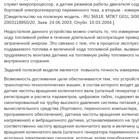
служит микропроцессор, а датчик режимов работы двигателя сод
бортовой электрогенератор переменного тока, а вторым - измер
[Свидетельство на полезную модель - RU 36518, МПК7 G01L 3/00. 
2003118850/20; Заяв. 24.06.2003; Опубл. 10.03.2004.].
Недостатком данного устройства можно считать то, что измерени
ходу топливной рейки в течение длительной эксплуатации приво
затраченной энергии. Это связано с тем, что в процессе эксплу
подаваемого топлива и величиной хода топливной рейки, вызван
трудоемкость монтажа датчика на топливную рейку топливного н
внутреннего сгорания.
Задачей полезной модели является: повысить точность измеряем
Возможность достижения цели обеспечивается тем, что устройст
транспортно-технологических машин, в состав которого входят д
датчик частоты вращения коленчатого вала (штатный генератор 
регистрации и расчета параметров, цифровое табло, содержит в
смонтированный на трубку высокого давления системы питания 
вычислительного средства (бортового, переносного компьютера,
программного обеспечения), датчика частоты вращения коленчат
напряжения) и вибрационного датчика, устанавливаемого на тру
соответственно частоту вращения коленчатого вала и величину ц
вращения коленчатого вала (штатного генератора переменного н
исходных электрических сигналов, которые затем преобразуются