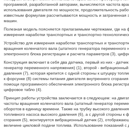
программой, разработанной авторами, вычисляются частота вр
использования двигателя по мощности, продолжительность работ
известным формулам рассчитываются мощность и затраченная э
машин.
Полезная модель поясняется прилагаемыми чертежами, где на ф
измерения наработки транспортных и транспортно-технологичес
Устройство для измерения наработки транспортных и транспортн
вращения коленчатого вала (штатного генератора переменного на
электронного блока регистрации и расчета параметров (3), цифро
Конструкция включает в себя два датчика, первый из них - датч
генератор переменного напряжения) (1), второй - вибрационный 
давления (7), которая крепится с одной стороны к штуцеру топли
к форсунке (8) системы питания двигателя внутреннего сгорания
помощи программного обеспечения электронного блока регистра
цифровое табло (4).
Принцип работы устройства заключается в следующем: на двигат
частоты вращения коленчатого вала (штатный генератор перемен
оборотов в единицу времени. Также на трубку высокого давления 
топливного насоса высокого давления (6), а с другой стороны к 
сгорания (5), монтируется вибрационный датчик (2), отобража
величине цикловой подачи топлива. Использование показаний с д