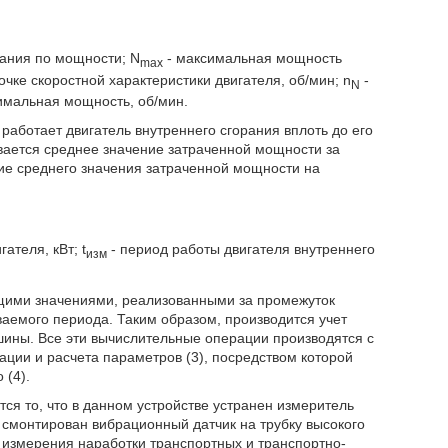
рания по мощности; N
- максимальная мощность
max
очке скоростной характеристики двигателя, об/мин; n
-
N
симальная мощность, об/мин.
аботает двигатель внутреннего сгорания вплоть до его
вается среднее значение затраченной мощности за
е среднего значения затраченной мощности на
ателя, кВт; t
- период работы двигателя внутреннего
изм
щими значениями, реализованными за промежуток
аемого периода. Таким образом, производится учет
шины. Все эти вычислительные операции производятся с
ции и расчета параметров (3), посредством которой
 (4).
ся то, что в данном устройстве устранен измеритель
 смонтирован вибрационный датчик на трубку высокого
 измерения наработки транспортных и транспортно-