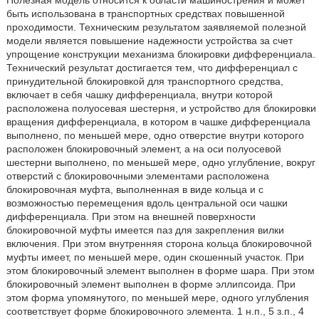
Полезная модель относится к области машинострения и может
быть использована в транспортных средствах повышенной
проходимости. Техническим результатом заявляемой полезной
модели является повышение надежности устройства за счет
упрощение конструкции механизма блокировки дифференциала.
Технический результат достигается тем, что дифференциал с
принудительной блокировкой для транспортного средства,
включает в себя чашку дифференциала, внутри которой
расположена полуосевая шестерня, и устройство для блокировки
вращения дифференциала, в котором в чашке дифференциала
выполнено, по меньшей мере, одно отверстие внутри которого
расположен блокировочный элемент, а на оси полуосевой
шестерни выполнено, по меньшей мере, одно углубление, вокруг
отверстий с блокировочными элементами расположена
блокировочная муфта, выполненная в виде кольца и с
возможностью перемещения вдоль центральной оси чашки
дифференциала. При этом на внешней поверхности
блокировочной муфты имеется паз для закрепления вилки
включения. При этом внутренняя сторона кольца блокировочной
муфты имеет, по меньшей мере, один скошенный участок. При
этом блокировочный элемент выполнен в форме шара. При этом
блокировочный элемент выполнен в форме эллипсоида. При
этом форма упомянутого, по меньшей мере, одного углубления
соответствует форме блокировочного элемента. 1 н.п., 5 з.п., 4