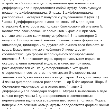
устройство блокировки дифференциала для конического
дифференциала и представляет собой муфту, блокирующую
вращение дифференциала. В чашке 1 дифференциала
расположена шестерня 2 полуоси с углублениями 3 (фиг. 1).
Чашка 1 дифференциала имеет, по меньшей мере, одно
отверстие 4, в котором расположен блокировочный элемент 5.
Количество блокировочных элементов 5 кратно и при этом
меньше или равно количеству углублений 3 на шестерне 2
полуоси. Блокировочный элемент 5 может иметь форму шара,
эллипсоида, цилиндра или другого объемного тела без острых
краев. Вышеупомянутые углубления 3 имею форму,
соответствующую форме используемого блокировочного
элемента 5. В описанном здесь предпочтительном варианте
осуществления полезной модели, в качестве примера,
рассматривается чашка дифференциала с четырьмя
отверстиями и соответственно четырьмя блокировочными
элементами 5, выполненными в виде шаров. В каждом отверстии
4 чашки дифференциала расположен шар 5 блокировки. Шары 5
блокировки удерживаются в отверстиях 4 чашки 1
дифференциала благодаря муфте 6. Муфта 6 выполнена в виде
кольца вокруг чашки 1 дифференциала с возможностью
перемещения вдоль оси вращения шестерни 2 полуоси. Форма
поперечного сечения кольца муфты определяется формой чашки