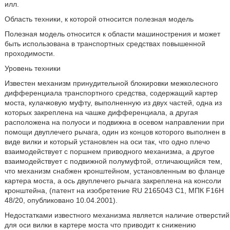
илл.
Область техники, к которой относится полезная модель
Полезная модель относится к области машинострения и может
быть использована в транспортных средствах повышенной
проходимости.
Уровень техники
Известен механизм принудительной блокировки межколесного
дифференциала транспортного средства, содержащий картер
моста, кулачковую муфту, выполненную из двух частей, одна из
которых закреплена на чашке дифференциала, а другая
расположена на полуоси и подвижна в осевом направлении при
помощи двуплечего рычага, один из концов которого выполнен в
виде вилки и который установлен на оси так, что одно плечо
взаимодействует с поршнем приводного механизма, а другое
взаимодействует с подвижной полумуфтой, отличающийся тем,
что механизм снабжен кронштейном, установленным во фланце
картера моста, а ось двуплечего рычага закреплена на консоли
кронштейна, (патент на изобретение RU 2165043 С1, МПК F16H
48/20, опубликовано 10.04.2001).
Недостатками известного механизма является наличие отверстий
для оси вилки в картере моста что приводит к снижению