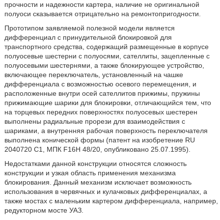
прочности и надежности картера, наличие не оригинальной
полуоси сказывается отрицательно на ремонтопригодности.
Прототипом заявляемой полезной модели является
дифференциал с принудительной блокировкой для
транспортного средства, содержащий размещенные в корпусе
полуосевые шестерни с полуосями, сателлиты, зацепленные с
полуосевыми шестернями, а также блокирующее устройство,
включающее переключатель, установленный на чашке
дифференциала с возможностью осевого перемещения, и
расположенные внутри осей сателлитов прижимы, пружины
прижимающие шарики для блокировки, отличающийся тем, что
на торцевых передних поверхностях полуосевых шестерен
выполнены радиальные прорези для взаимодействия с
шариками, а внутренняя рабочая поверхность переключателя
выполнена конической формы (патент на изобретение RU
2040720 С1, МПК F16H 48/20, опубликовано 25.07.1995).
Недостатками данной конструкции относятся сложность
конструкции и узкая область применения механизма
блокирования. Данный механизм исключает возможность
использования в червячных и кулачковых дифференциалах, а
также мостах с маленьким картером дифференциала, например,
редукторном мосте УАЗ.