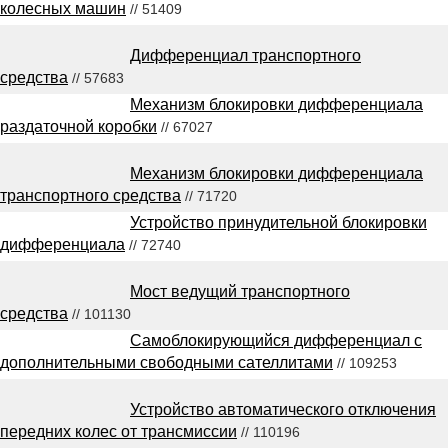
колесных машин
// 51409
Дифференциал транспортного
средства
// 57683
Механизм блокировки дифференциала
раздаточной коробки
// 67027
Механизм блокировки дифференциала
транспортного средства
// 71720
Устройство принудительной блокировки
дифференциала
// 72740
Мост ведущий транспортного
средства
// 101130
Самоблокирующийся дифференциал с
дополнительными свободными сателлитами
// 109253
Устройство автоматического отключения
передних колес от трансмиссии
// 110196