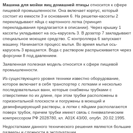
Машина для мойки яиц домашней птицы
относится к сфере
пищевой промышленности. Она включает корпус, который
состоит из емкости 3 и основания 6. На решетки-кассеты 2
перекладывают яйца с картонного лотка (принцип
перекладывания предлагается в описании). Через крышку 1
кассеты укладывают на ось-карусель 3. В дозатор 7 закладывают
специальное моющее средство. С контроллера 6 запускают
машину. Начинается процесс мытья. Во время мытья ось-
карусель 3 вращается. Вода с раствором распрыскивается через
форсунки 8 под давлением.
Заявленная полезная модель относится к сфере пищевой
промышленности.
Из существующего уровня техники известно оборудование,
которое включает в себя транспортер с лотками и несколько
последовательных ванн, которые снабжены трубками с
отверстиями по их длине, при этом трубки расположены в
горизонтальной плоскости и погружены в моющий и
дезинфицирующий растворы, а лотки с яйцами располагаются
поверх трубок, причем трубки имеют связь с пневматическим
компрессором РФ 2028780, кл. A01K 43/00, опубл. 20.02.1995.
Недостатками данного технического решения являются большие
размеры и сложности в эксплуатации.