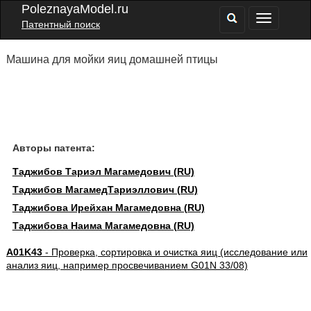
PoleznayaModel.ru
Патентный поиск
Машина для мойки яиц домашней птицы
Авторы патента:
Таджибов Тариэл Магамедович (RU)
Таджибов МагамедТариэллович (RU)
Таджибова Ирейхан Магамедовна (RU)
Таджибова Наима Магамедовна (RU)
A01K43
- Проверка, сортировка и очистка яиц (исследование или
анализ яиц, например просвечиванием G01N 33/08)