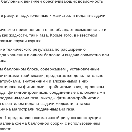
х баллонных вентилей обеспечивающих возможность
в раму, и подключенные к магистрали подачи-выдачи
ческое применение, т.е. не обладает возможностью и
к жидкости, так и газа. Кроме того, в известном
ожные случаи взрыва.
ие технического результата по расширению
ля хранения в одном баллоне и выдачи совместно или
ыва.
тном баллонном блоке, содержащем
установленные
7
фитингами-тройниками, предлагается дополнительно
патрубками, внутренними и вложенными в них,
ентированы фитингами - тройниками вниз, горловины
ходы фитингов-тройников, соединенные с вложенными
подачи-выдачи газа, выходы фитингов-тройников с
 с вентилем подачи-выдачи жидкости, а также
у на магистрали подачи-выдачи газа.
. 1 представлен схематичный рисунок конструкции
ставлена схема баллонной сборки с использованием
дкости.