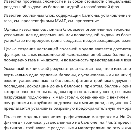
Известна проблема сложности и высокой стоимости специальны
раздельной выдачи из баллона жидкой и газообразной фаз.
Известен баллонный блок, содержащий баллоны, установленные 
газа, см. проспект фирмы MV&F, см. приложение.
Однако известный баллонный блок имеет ограниченное технологи
условиями для одновременной или поочередной выдачи из блока ка
устройстве не предусмотрены средства, предотвращающие возм
Целью создания настоящей полезной модели является достижен
функциональных возможностей использования объема баллона д
поочередно газа и жидкости, и возможность предотвращения взр
Указанный технический результат достигается тем, что в извес
вертикально одно горловые баллоны, с установленными на них 
ввести, установленные на баллонах, фитинги-тройники с двумя 
последние, доходящие до дна баллонов, при этом, баллоны ори
которых расположены на одном горизонтальном уровне, все вы
патрубками подключены к магистрали, соединенной с вентилем, 
внутренними патрубками подключены к магистрали, соединенной
предлагается установить разрывную предохранительную мембран
Полезная модель поясняется графическими материалами. На Фиг
фитинга - тройника, установленного на баллоне, на Фиг. 2 пред
фитингов - тройников, с раздельными магистралями по газу и жи