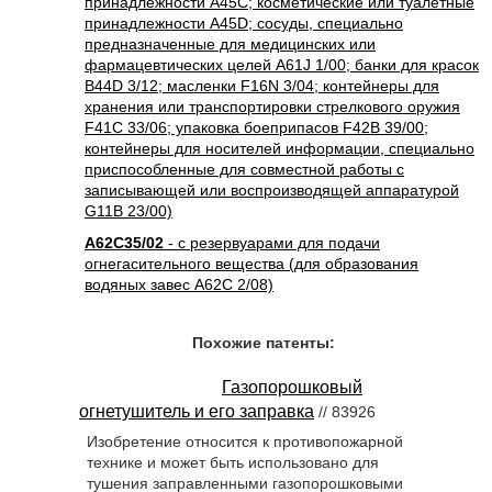
принадлежности A45C; косметические или туалетные
принадлежности A45D; сосуды, специально
предназначенные для медицинских или
фармацевтических целей A61J 1/00; банки для красок
B44D 3/12; масленки F16N 3/04; контейнеры для
хранения или транспортировки стрелкового оружия
F41C 33/06; упаковка боеприпасов F42B 39/00;
контейнеры для носителей информации, специально
приспособленные для совместной работы с
записывающей или воспроизводящей аппаратурой
G11B 23/00)
A62C35/02
- с резервуарами для подачи
огнегасительного вещества (для образования
водяных завес A62C 2/08)
Похожие патенты:
Газопорошковый
огнетушитель и его заправка
// 83926
Изобретение относится к противопожарной
технике и может быть использовано для
тушения заправленными газопорошковыми