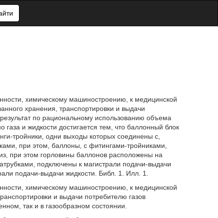
айти
нности, химическому машиностроению, к медицинской
ванного хранения, транспортировки и выдачи
й результат по рациональному использованию объема
 газа и жидкости достигается тем, что баллонный блок
нги-тройники, одни выходы которых соединены с,
ами, при этом, баллоны, с фитингами-тройниками,
из, при этом горловины баллонов расположены на
патрубками, подключены к магистрали подачи-выдачи
али подачи-выдачи жидкости. Библ. 1. Илл. 1.
нности, химическому машиностроению, к медицинской
 транспортировки и выдачи потребителю газов
нном, так и в газообразном состоянии.