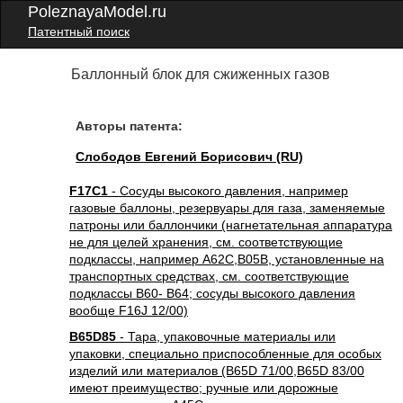
PoleznayaModel.ru
Патентный поиск
Баллонный блок для сжиженных газов
Авторы патента:
Слободов Евгений Борисович (RU)
F17C1
- Сосуды высокого давления, например
газовые баллоны, резервуары для газа, заменяемые
патроны или баллончики (нагнетательная аппаратура
не для целей хранения, см. соответствующие
подклассы, например A62C,B05B, установленные на
транспортных средствах, см. соответствующие
подклассы B60- B64; сосуды высокого давления
вообще F16J 12/00)
B65D85
- Тара, упаковочные материалы или
упаковки, специально приспособленные для особых
изделий или материалов (B65D 71/00,B65D 83/00
имеют преимущество; ручные или дорожные