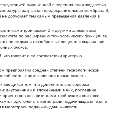
эксплуатацией выраженной в переполнения жидкостью
температуры разрывная предохранительная мембрана 8,
 и не допускает тем самым превышения давления в
с фитингами-тройниками 2 и другими элементами
езультата по расширению технологических функций за
аллоне жидких и газообразных веществ и выдачи при
онных блоков.
 что говорит о ее соответствии критерию
ом предприятии средней степени технологической
оспособности - промышленная применимость.
личающийся тем, что дополнительно содержит
ми: внутренними и вложенными в них, последние
 и ориентированы фитингами-тройниками вниз; все
ами, подключены к магистрали подачи-выдачи газа, а
к магистрали подачи-выдачи жидкости.