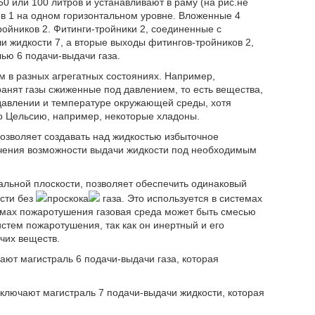
50 или 100 литров и устанавливают в раму (на рис.не
ов 1 на одном горизонтальном уровне. Вложенные 4
ройников 2. Фитинги-тройники 2, соединенные с
 жидкости 7, а вторые выходы фитингов-тройников 2,
ью 6 подачи-выдачи газа.
м в разных агрегатных состояниях. Например,
хранят газы сжиженные под давлением, то есть вещества,
 давлении и температуре окружающей среды, хотя
 по Цельсию, например, некоторые хладоны.
озволяет создавать над жидкостью избыточное
печения возможности выдачи жидкости под необходимым
альной плоскости, позволяет обеспечить одинаковый
сти без
проскока
газа. Это используется в системах
темах пожаротушения газовая среда может быть смесью
систем пожаротушения, так как он инертный и его
чих веществ.
ают магистраль 6 подачи-выдачи газа, которая
ключают магистраль 7 подачи-выдачи жидкости, которая