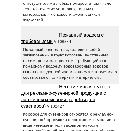
огнетушителями любых пожаров, в том числе,
технологических установок, горючих
материалов и легковоспламеняющихся
жидкостей
Пожарный водоем с
требованиями
// 106544
Пожарный водоем, представляет собой
заглубленный в грунт котлован, выстланный
полимерным материалом. Требующийся к
пожарному водоёму водозаборный водовод
выполнен в донной части водоема и герметично
состыкован с полимерным материалом.
Негерметичная емкость
для рекламно-сувенирной продукции с
логотипом компании (коробки для
сувениров)
// 132427
Коробки для сувениров относятся к рекламно-
сувенирной продукции с логотипом компании в
виде негерметичной закрытой емкости
приспособленной для заполнения газообразной