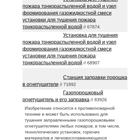
пожара тонкораспыленной водой и узел
формирования газожидкостной смеси
установки для тушения пожара
тонкораспыленной водой
// 67874
Установка для тушения
пожара тонкораспыленной водой и узел
формирования газожидкостной смеси
установки для тушения пожара
тонкораспыленной водой
// 68907
Станция заправки порошка
в огнетушители
// 71892
Газопорошковый
огнетушитель и его заправка
// 83926
Изобретение относится к противопожарной
технике и может быть использовано для
тушения заправленными газопорошковыми
огнетушителями любых пожаров, в том числе,
технологических установок, горючих
материалов и легковоспламеняющихся