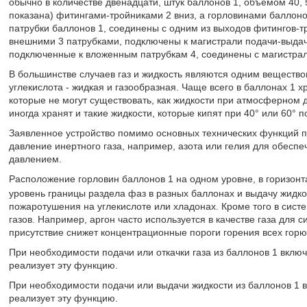
обычно в количестве двенадцати, штук баллонов 1, объемом 40, 
показана) фитингами-тройниками 2 вниз, а горловинами баллон
патрубки баллонов 1, соединены с одним из выходов фитингов-т
внешними 3 патрубками, подключены к магистрали подачи-выдачи
подключенные к вложенным патрубкам 4, соединены с магистрал
В большинстве случаев газ и жидкость являются одним вещество
углекислота - жидкая и газообразная. Чаще всего в баллонах 1 
которые не могут существовать, как жидкости при атмосферном
иногда хранят и такие жидкости, которые кипят при 40° или 60°
Заявленное устройство помимо основных технических функций п
давление инертного газа, например, азота или гелия для обес
давлением.
Расположение горловин баллонов 1 на одном уровне, в горизонт
уровень границы раздела фаз в разных баллонах и выдачу жидко
пожаротушения на углекислоте или хладонах. Кроме того в сис
газов. Например, аргон часто используется в качестве газа для 
присутствие снижет концентрационные пороги горения всех горю
При необходимости подачи или откачки газа из баллонов 1 включ
реализует эту функцию.
При необходимости подачи или выдачи жидкости из баллонов 1 в
реализует эту функцию.