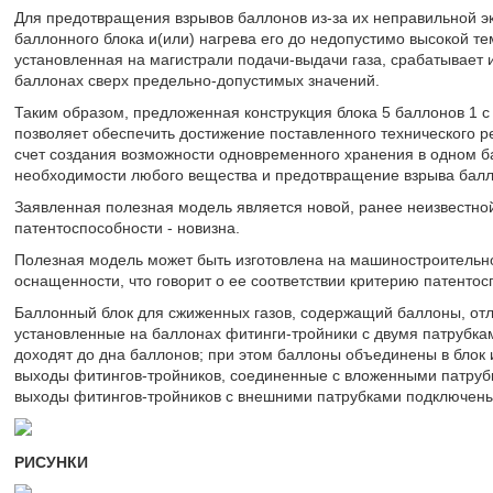
Для предотвращения взрывов баллонов из-за их неправильной 
баллонного блока и(или) нагрева его до недопустимо высокой 
установленная на магистрали подачи-выдачи газа, срабатывает
баллонах сверх предельно-допустимых значений.
Таким образом, предложенная конструкция блока 5 баллонов 1 
позволяет обеспечить достижение поставленного технического р
счет создания возможности одновременного хранения в одном б
необходимости любого вещества и предотвращение взрыва балл
Заявленная полезная модель является новой, ранее неизвестной,
патентоспособности - новизна.
Полезная модель может быть изготовлена на машиностроительн
оснащенности, что говорит о ее соответствии критерию патент
Баллонный блок для сжиженных газов, содержащий баллоны, от
установленные на баллонах фитинги-тройники с двумя патрубка
доходят до дна баллонов; при этом баллоны объединены в блок
выходы фитингов-тройников, соединенные с вложенными патрубк
выходы фитингов-тройников с внешними патрубками подключены 
РИСУНКИ