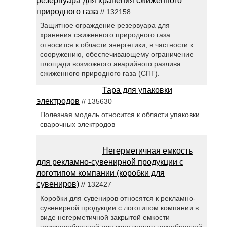
резервуара для хранения сжиженного
природного газа
// 132158
Защитное ограждение резервуара для
хранения сжиженного природного газа
относится к области энергетики, в частности к
сооружению, обеспечивающему ограничение
площади возможного аварийного разлива
сжиженного природного газа (СПГ).
Тара для упаковки
электродов
// 135630
Полезная модель относится к области упаковки
сварочных электродов
Негерметичная емкость
для рекламно-сувенирной продукции с
логотипом компании (коробки для
сувениров)
// 132427
Коробки для сувениров относятся к рекламно-
сувенирной продукции с логотипом компании в
виде негерметичной закрытой емкости
приспособленной для заполнения газообразной