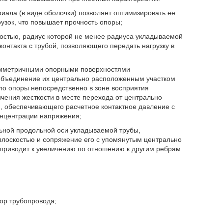
иала (в виде оболочки) позволяет оптимизировать ее
узок, что повышает прочность опоры;
ностью, радиус которой не менее радиуса укладываемой
онтакта с трубой, позволяющего передать нагрузку в
симметричными опорными поверхностями
объединение их центрально расположенным участком
ло опоры непосредственно в зоне восприятия
ичения жесткости в месте перехода от центрально
, обеспечивающего расчетное контактное давление с
онцентрации напряжения;
льной продольной оси укладываемой трубы,
плоскостью и сопряжение его с упомянутым центрально
приводит к увеличению по отношению к другим ребрам
пор трубопровода;