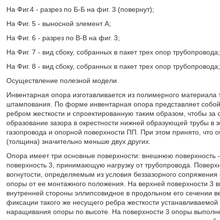
На Фиг.4 - разрез по Б-Б на фиг. 3 (повернут);
На Фиг. 5 - выносной элемент А;
На Фиг. 6 - разрез по В-В на фиг. 3;
На Фиг. 7 - вид сбоку, собранных в пакет трех опор трубопровода;
На Фиг. 8 - вид сбоку, собранных в пакет трех опор трубопровода;
Осуществление полезной модели
Инвентарная опора изготавливается из полимерного материала 
штампования. По форме инвентарная опора представляет собой
ребром жесткости и спроектированную таким образом, чтобы за
образование зазора в окрестности нижней образующей трубы в з
газопровода и опорной поверхности ПП. При этом принято, что об
(толщина) значительно меньше двух других.
Опора имеет три основные поверхности: внешнюю поверхность - т
поверхность 3, принимающую нагрузку от трубопровода. Поверх
вогнутости, определяемым из условия беззазорного сопряжения
опоры от ее монтажного положения. На верхней поверхности 3 в
внутренней стороны эллипсовидное в продольном его сечении в
фиксации такого же несущего ребра жесткости устанавливаемой
наращивания опоры по высоте. На поверхности 3 опоры выполне