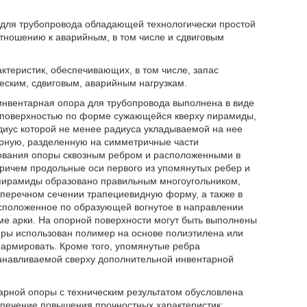
 для трубопровода обладающей технологически простой
тношению к аварийным, в том числе и сдвиговым
теристик, обеспечивающих, в том числе, запас
ским, сдвиговым, аварийным нагрузкам.
о инвентарная опора для трубопровода выполнена в виде
й поверхностью по форме сужающейся кверху пирамиды,
диус которой не менее радиуса укладываемой на нее
рную, разделенную на симметричные части
ования опоры сквозным ребром и расположенными в
ричем продольные оси первого из упомянутых ребер и
е пирамиды образовано правильным многоугольником,
оперечном сечении трапециевидную форму, а также в
асположенное по образующей вогнутое в направлении
е арки. На опорной поверхности могут быть выполнены
оры использован полимер на основе полиэтилена или
армировать. Кроме того, упомянутые ребра
танавливаемой сверху дополнительной инвентарной
арной опоры с техническим результатом обусловлена
спечение повышения прочностных характеристик: