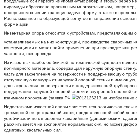
продольные оси первого из упомянутых ребер и вторых ребер не
пирамиды образовано правильным многоугольником, например, 
поперечном сечении трапециевидную форму, а также в продольн
Расположенное по образующей вогнутое в направлении основан
форме арки.
Инвентарная опора относится к устройствам, представляющим с
устанавливаемых на них конструкций, производстве сварочных 
конструкциями и может найти применение при прокладке или рем
частности, газопровода.
Из известных наиболее близкой по технической сущности являет
полимерного материала, содержащая наружную опорную стенку
часть для закрепления на поверхности и поддерживающую трубо
отступающую вовнутрь от наружной опорной стенки и имеющую, 
для закрепления на поверхности и поддерживающей трубопровод
поддержания наружной опорной стенки и внутренней опорной ст
взаимном положении (заявка РФ
2013126213 на изобретение 
Недостатками известной опоры является технологическая сложно
трехмерной ее центральной части, представляющей собой допол
устойчивости по отношению к аварийным (динамическим, сдвиговы
рассчитывается на восприятие нормальных сил, но может дефор
сдвиговых, касательных сил.