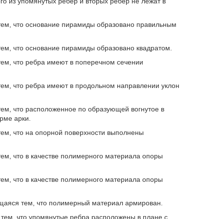
о из упомянутых ребер и вторых ребер не лежат в
 тем, что основание пирамиды образовано правильным
тем, что основание пирамиды образовано квадратом.
тем, что ребра имеют в поперечном сечении
тем, что ребра имеют в продольном направлении уклон
тем, что расположенное по образующей вогнутое в
рме арки.
тем, что на опорной поверхности выполнены
тем, что в качестве полимерного материала опоры
тем, что в качестве полимерного материала опоры
ющаяся тем, что полимерный материал армирован.
 тем, что упомянутые ребра расположены в плане с