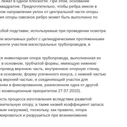
 лежат в одной плоскости. При этом, основание
квадратом. Предпочтительно, чтобы ребра имели в
ом направлении уклон от центральной части опоры.
ия опоры сквозное ребро может быть выполнено по
обой подставки, используемые при проведении осмотра
или монтажных работ с цилиндрическими протяженными
онте участков магистральных трубопроводов, в
ся инвентарная опора трубопровода, выполненная из
, в основном, трубчатой формы, имеющую нижнюю
провод верхнюю часть, внутреннюю опорную стенку,
в основном, форму усеченного конуса, с нижней частью
 верхней частью, и соединяющий участок для
енки в фиксированном, разнесенном одна от другой
с конвенционным приоритетом 27.07.2010).
сть процесса изготовления вследствие развитой
нительную опору, а также низкий коэффициент запаса
м нагрузкам), поскольку, как правило, опора
мироваться и разрушиться при возникновении