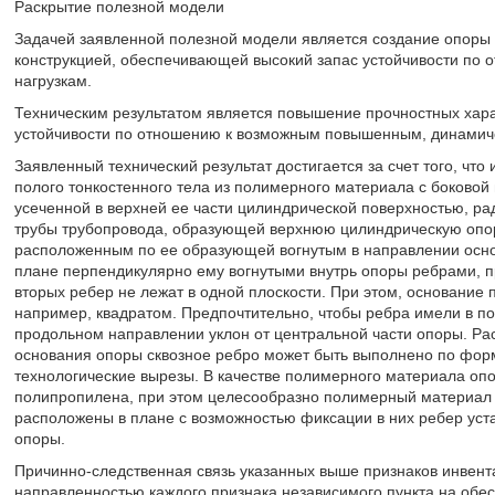
Раскрытие полезной модели
Задачей заявленной полезной модели является создание опоры
конструкцией, обеспечивающей высокий запас устойчивости по о
нагрузкам.
Техническим результатом является повышение прочностных харак
устойчивости по отношению к возможным повышенным, динамиче
Заявленный технический результат достигается за счет того, чт
полого тонкостенного тела из полимерного материала с боково
усеченной в верхней ее части цилиндрической поверхностью, ра
трубы трубопровода, образующей верхнюю цилиндрическую опо
расположенным по ее образующей вогнутым в направлении осн
плане перпендикулярно ему вогнутыми внутрь опоры ребрами, п
вторых ребер не лежат в одной плоскости. При этом, основани
например, квадратом. Предпочтительно, чтобы ребра имели в п
продольном направлении уклон от центральной части опоры. Р
основания опоры сквозное ребро может быть выполнено по форм
технологические вырезы. В качестве полимерного материала оп
полипропилена, при этом целесообразно полимерный материал 
расположены в плане с возможностью фиксации в них ребер ус
опоры.
Причинно-следственная связь указанных выше признаков инвент
направленностью каждого признака независимого пункта на обе