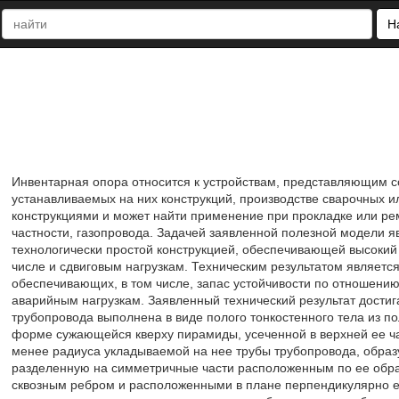
Н
Инвентарная опора относится к устройствам, представляющим с
устанавливаемых на них конструкций, производстве сварочных 
конструкциями и может найти применение при прокладке или рем
частности, газопровода. Задачей заявленной полезной модели 
технологически простой конструкцией, обеспечивающей высокий 
числе и сдвиговым нагрузкам. Техническим результатом являетс
обеспечивающих, в том числе, запас устойчивости по отношени
аварийным нагрузкам. Заявленный технический результат достига
трубопровода выполнена в виде полого тонкостенного тела из п
форме сужающейся кверху пирамиды, усеченной в верхней ее ча
менее радиуса укладываемой на нее трубы трубопровода, обр
разделенную на симметричные части расположенным по ее обр
сквозным ребром и расположенными в плане перпендикулярно е