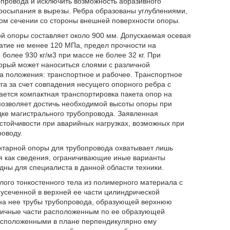
опровода и исключить возможность абразивного
просыпания в вырезы. Ребра образованы углублениями,
ом сечении со стороны внешней поверхности опоры.
й опоры составляет около 900 мм. Допускаемая осевая
жатие не менее 120 МПа, предел прочности на
олее 930 кг/м3 при массе не более 32 кг. При
орый может наноситься слоями с различной
а положения: транспортное и рабочее. Транспортное
га за счет совпадения несущего опорного ребра с
ется компактная транспортировка пакета опор на
 позволяет достичь необходимой высоты опоры при
дке магистрального трубопровода. Заявленная
устойчивости при аварийных нагрузках, возможных при
оводу.
нтарной опоры для трубопровода охватывает лишь
я как сведения, ограничивающие иные варианты
дны для специалиста в данной области техники.
лого тонкостенного тела из полимерного материала с
усеченной в верхней ее части цилиндрической
 на нее трубы трубопровода, образующей верхнюю
ричные части расположенным по ее образующей
асположенными в плане перпендикулярно ему