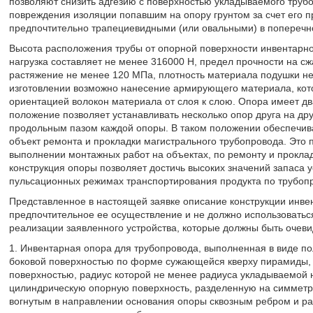
позволяют снизить адгезию с поверхностью укладываемого труб
повреждения изоляции попавшим на опору грунтом за счет его 
предпочтительно трапециевидными (или овальными) в поперечн
Высота расположения трубы от опорной поверхности инвентарно
нагрузка составляет не менее 316000 Н, предел прочности на с
растяжение не менее 120 МПа, плотность материала подушки не б
изготовлении возможно нанесение армирующего материала, кот
ориентацией волокон материала от слоя к слою. Опора имеет дв
положение позволяет устанавливать несколько опор друга на дру
продольным пазом каждой опоры. В таком положении обеспечива
объект ремонта и прокладки магистрального трубопровода. Это
выполнении монтажных работ на объектах, по ремонту и прокла
конструкция опоры позволяет достичь высоких значений запаса 
пульсационных режимах транспортирования продукта по трубопр
Представленное в настоящей заявке описание конструкции инве
предпочтительное ее осуществление и не должно использоватьс
реализации заявленного устройства, которые должны быть очеви
1. Инвентарная опора для трубопровода, выполненная в виде по
боковой поверхностью по форме сужающейся кверху пирамиды, 
поверхностью, радиус которой не менее радиуса укладываемой
цилиндрическую опорную поверхность, разделенную на симмет
вогнутым в направлении основания опоры сквозным ребром и р