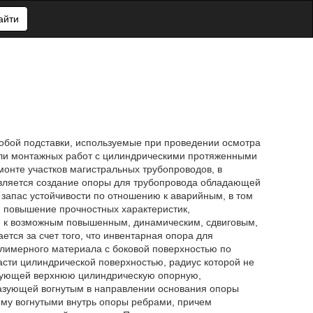
айти
обой подставки, используемые при проведении осмотра
или монтажных работ с цилиндрическими протяженными
онте участков магистральных трубопроводов, в
является создание опоры для трубопровода обладающей
запас устойчивости по отношению к аварийным, в том
я повышение прочностных характеристик,
ю к возможным повышенным, динамическим, сдвиговым,
ется за счет того, что инвентарная опора для
олимерного материала с боковой поверхностью по
сти цилиндрической поверхностью, радиус которой не
азующей верхнюю цилиндрическую опорную,
азующей вогнутым в направлении основания опоры
му вогнутыми внутрь опоры ребрами, причем