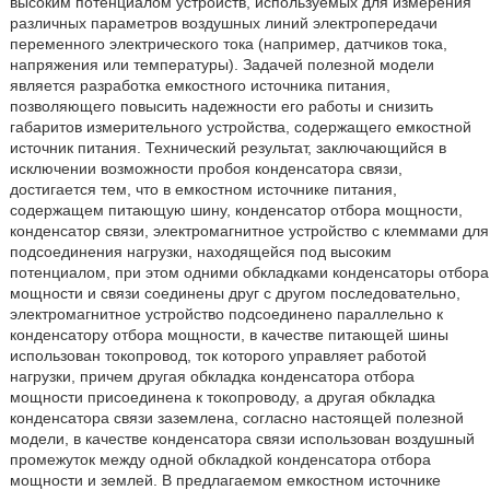
высоким потенциалом устройств, используемых для измерения
различных параметров воздушных линий электропередачи
переменного электрического тока (например, датчиков тока,
напряжения или температуры). Задачей полезной модели
является разработка емкостного источника питания,
позволяющего повысить надежности его работы и снизить
габаритов измерительного устройства, содержащего емкостной
источник питания. Технический результат, заключающийся в
исключении возможности пробоя конденсатора связи,
достигается тем, что в емкостном источнике питания,
содержащем питающую шину, конденсатор отбора мощности,
конденсатор связи, электромагнитное устройство с клеммами для
подсоединения нагрузки, находящейся под высоким
потенциалом, при этом одними обкладками конденсаторы отбора
мощности и связи соединены друг с другом последовательно,
электромагнитное устройство подсоединено параллельно к
конденсатору отбора мощности, в качестве питающей шины
использован токопровод, ток которого управляет работой
нагрузки, причем другая обкладка конденсатора отбора
мощности присоединена к токопроводу, а другая обкладка
конденсатора связи заземлена, согласно настоящей полезной
модели, в качестве конденсатора связи использован воздушный
промежуток между одной обкладкой конденсатора отбора
мощности и землей. В предлагаемом емкостном источнике