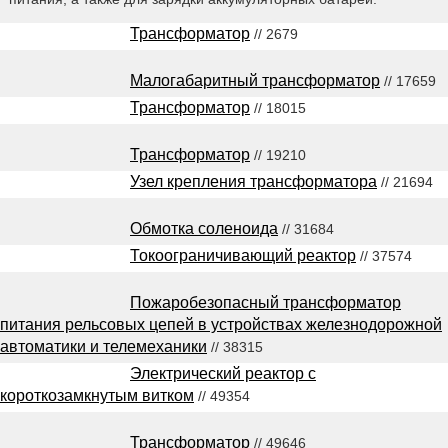
Трансформатор
// 2679
Малогабаритный трансформатор
// 17659
Трансформатор
// 18015
Трансформатор
// 19210
Узел крепления трансформатора
// 21694
Обмотка соленоида
// 31684
Токоограничивающий реактор
// 37574
Пожаробезопасный трансформатор
питания рельсовых цепей в устройствах железнодорожной
автоматики и телемеханики
// 38315
Электрический реактор с
короткозамкнутым витком
// 49354
Трансформатор
// 49646