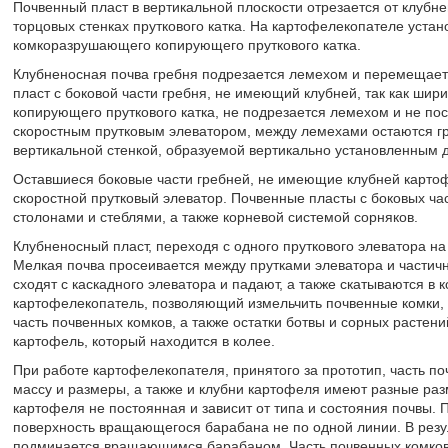
Почвенный пласт в вертикальной плоскости отрезается от клубн
торцовых стенках пруткового катка. На картофелекопателе уста
комкоразрушающего копирующего пруткового катка.
Клубненосная почва гребня подрезается лемехом и перемещаетс
пласт с боковой части гребня, не имеющий клубней, так как ши
копирующего пруткового катка, не подрезается лемехом и не по
скоростным прутковым элеватором, между лемехами остаются г
вертикальной стенкой, образуемой вертикально установленным 
Оставшиеся боковые части гребней, не имеющие клубней картоф
скоростной прутковый элеватор. Почвенные пласты с боковых ча
столонами и стеблями, а также корневой системой сорняков.
Клубненосный пласт, переходя с одного пруткового элеватора на
Мелкая почва просеивается между прутками элеватора и частичн
сходят с каскадного элеватора и падают, а также скатываются в
картофелекопатель, позволяющий измельчить почвенные комки, 
часть почвенных комков, а также остатки ботвы и сорных растени
картофель, который находится в колее.
При работе картофелекопателя, принятого за прототип, часть п
массу и размеры, а также и клубни картофеля имеют разные раз
картофеля не постоянная и зависит от типа и состояния почвы.
поверхность вращающегося барабана не по одной линии. В резул
подминается вращающимся барабаном. Часть почвенных комков, 