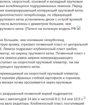
олеса, скоростной, основной и каскадный прутковые
ских колеблющихся подпружиненных лемехов. Перед
ния комкоразрушающий копирующий прутковый каток,
днолопастного гиперболоида, по образующей
руткового катка установлены диски с острой кромкой.
 пласта выполнены с диаметром большим, чем
уткового катка. (Патент на полезную модель РФ
ом большим, чем основание гиперболоид
рую кромку, отрезают почвенный пласт от центральной
ей. Лемеха подрезают клубненосный пласт гребня,
атор, на ширину пруткового катка. Почвенный пласт с
хвата лемеха равна ширине комкоразрушающего
тупает на скоростной прутковый элеватор, так как
ующего пруткового катка.
еремещаемый на скоростной прутковый элеватор,
й корнями убранных стеблей картофеля и сорняков,
а мелкая почва просеивается через прутковые
а с разрушенной почвенной коркой подрезается
-1
 с амплитудой 14 мм и частотой 8,3; 9,4 или 10,5 с
.
на валу редуктора. Клубненосный пласт, поступивший