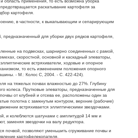
 область применения, то есть возможна уборка
о, предотвращается раскатывание картофеля за
одбор картофеля.
роению, в частности, к выкапывающим и сепарирующим
, предназначенный для уборки двух рядков картофеля,
пленные на подвесках, шарнирно соединенных с рамой,
мехах, скоростной, основной и каскадный элеваторы,
 эллиптические встряхиватели, ходовые и опорное
еханизмом, то есть изменением положения опорного
ины. - М.: Колос С, 2004. - С. 422-424).
ля на тяжелых почвах влажностью до 27%. Глубину
го колеса. Прутковые элеваторы, предназначенные для
очвы от клубней и отсева ее, расположены один за
тые полотна с замкнутым контуром, верхние (рабочие)
 движении встряхивается эллиптическими звездочками.
й, и колеблются шатунами с амплитудой 14 мм и
уют, заменяя звездочки на валу редуктора.
я почвой, позволяют уменьшить сгруживание почвы и
ивление картофелекопателя.