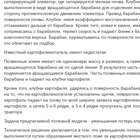
сепарирующий элеватор, где сепарируется мелкая почва. Клубни
выполненное в виде вращающегося барабана для отделения ком
сторону противоположную движению элеватора. Привод барабана
поверхности почвы. Клубни, имея коэффициент восстановления 
отскакивают дальше от барабана. Кроме того, комки и камни, и
соприкасаясь с барабаном, теряют скорость и падают ближе к б
компонентов вороха. Барабан, перекатываясь по поверхности по
что облегчает их подбор.
Известный картофелекопатель имеет недостатки.
Почвенные комки имеют не одинаковую массу и размеры, а такж
вращающегося барабана не по одной линии. В результате часть 
подминается вращающимся барабаном. Часть почвенных комков, 
барабана и падают на клубни картофеля.
Кроме того, клубни картофеля, ударяясь о поверхность барабан
на то, что на картофелекопателе установлены щитки, поворотом 
картофель падает на почву по всей ширине захвата картофелеко
картофеля, а затем 5 и 6 рядки, а 3 и 4 рядки пропускать для то
трактора.
Задача предлагаемой полезной модели - уменьшение потерь клу
Техническое решение заключается в том, что уменьшение потерь
выполняется путем образования жесткого ложе за картофелекоп