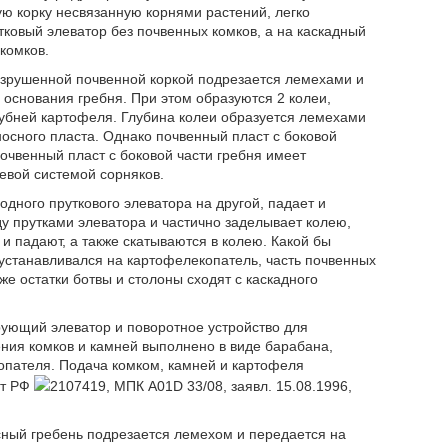
ю корку несвязанную корнями растений, легко
тковый элеватор без почвенных комков, а на каскадный
комков.
разрушенной почвенной коркой подрезается лемехами и
 основания гребня. При этом образуются 2 колеи,
убней картофеля. Глубина колеи образуется лемехами
сного пласта. Однако почвенный пласт с боковой
очвенный пласт с боковой части гребня имеет
евой системой сорняков.
дного пруткового элеватора на другой, падает и
у прутками элеватора и частично заделывает колею,
 и падают, а также скатываются в колею. Какой бы
устанавливался на картофелекопатель, часть почвенных
же остатки ботвы и столоны сходят с каскадного
ующий элеватор и поворотное устройство для
ения комков и камней выполнено в виде барабана,
пателя. Подача комком, камней и картофеля
нт РФ
2107419, МПК A01D 33/08, заявл. 15.08.1996,
ный гребень подрезается лемехом и передается на