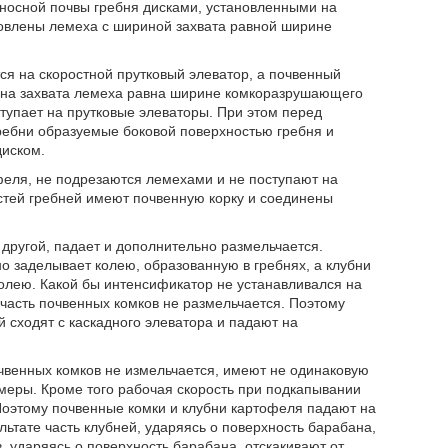
еносной почвы гребня дисками, установленными на
новлены лемеха с шириной захвата равной ширине
я на скоростной прутковый элеватор, а почвенный
рина захвата лемеха равна ширине комкоразрушающего
ступает на прутковые элеваторы. При этом перед
ребни образуемые боковой поверхностью гребня и
диском.
еля, не подрезаются лемехами и не поступают на
стей гребней имеют почвенную корку и соединены
 другой, падает и дополнительно размельчается.
о заделывает колею, образованную в гребнях, а клубни
 колею. Какой бы интенсификатор не устанавливался на
часть почвенных комков не размельчается. Поэтому
й сходят с каскадного элеватора и падают на
очвенных комков не измельчается, имеют не одинаковую
меры. Кроме того рабочая скорость при подкапывании
 Поэтому почвенные комки и клубни картофеля падают на
ьтате часть клубней, ударяясь о поверхность барабана,
ударяясь о поверхность барабана, отскакивают от