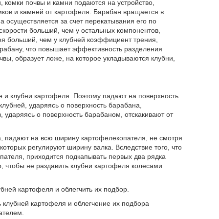
, комки почвы и камни подаются на устройство,
ков и камней от картофеля. Барабан вращается в
 осуществляется за счет перекатывания его по
скорости больший, чем у остальных компонентов,
мея больший, чем у клубней коэффициент трения,
арабану, что повышает эффективность разделения
чвы, образует ложе, на которое укладываются клубни,
е и клубни картофеля. Поэтому падают на поверхность
клубней, ударяясь о поверхность барабана,
ударяясь о поверхность барабаном, отскакивают от
а, падают на всю ширину картофелекопателя, не смотря
которых регулируют ширину валка. Вследствие того, что
пателя, приходится подкапывать первых два рядка
го, чтобы не раздавить клубни картофеля колесами
бней картофеля и облегчить их подбор.
 клубней картофеля и облегчение их подбора
ателем.