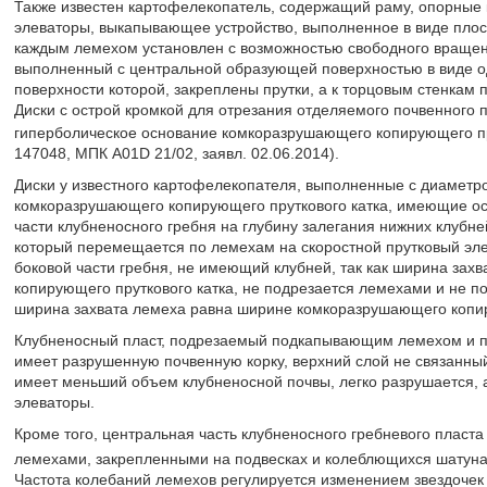
Также известен картофелекопатель, содержащий раму, опорные к
элеваторы, выкапывающее устройство, выполненное в виде пло
каждым лемехом установлен с возможностью свободного враще
выполненный с центральной образующей поверхностью в виде о
поверхности которой, закреплены прутки, а к торцовым стенкам п
Диски с острой кромкой для отрезания отделяемого почвенного
гиперболическое основание комкоразрушающего копирующего пр
147048, МПК A01D 21/02, заявл. 02.06.2014).
Диски у известного картофелекопателя, выполненные с диаметр
комкоразрушающего копирующего пруткового катка, имеющие ост
части клубненосного гребня на глубину залегания нижних клубн
который перемещается по лемехам на скоростной прутковый элев
боковой части гребня, не имеющий клубней, так как ширина за
копирующего пруткового катка, не подрезается лемехами и не пос
ширина захвата лемеха равна ширине комкоразрушающего копир
Клубненосный пласт, подрезаемый подкапывающим лемехом и п
имеет разрушенную почвенную корку, верхний слой не связанны
имеет меньший объем клубненосной почвы, легко разрушается, 
элеваторы.
Кроме того, центральная часть клубненосного гребневого пласт
лемехами, закрепленными на подвесках и колеблющихся шатунами
Частота колебаний лемехов регулируется изменением звездочек 