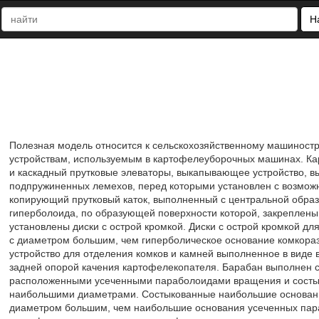
Н
Полезная модель относится к сельскохозяйственному машиност
устройствам, используемым в картофелеуборочных машинах. Кар
и каскадный прутковые элеваторы, выкапывающее устройство, в
подпружиненных лемехов, перед которыми установлен с возмо
копирующий прутковый каток, выполненный с центральной обра
гиперболоида, по образующей поверхности которой, закреплены 
установлены диски с острой кромкой. Диски с острой кромкой д
с диаметром большим, чем гиперболическое основание комкора
устройство для отделения комков и камней выполненное в вид
задней опорой качения картофелекопателя. Барабан выполнен 
расположенными усеченными параболоидами вращения и состы
наибольшими диаметрами. Состыкованные наибольшие основани
диаметром большим, чем наибольшие основания усеченных пар