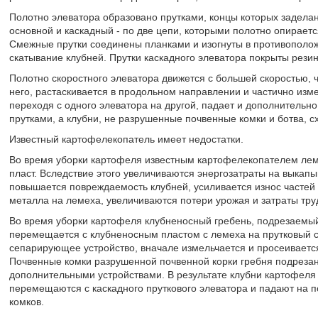
Полотно элеватора образовано прутками, концы которых заделан
основной и каскадный - по две цепи, которыми полотно опираетс
Смежные прутки соединены планками и изогнуты в противопол
скатывание клубней. Прутки каскадного элеватора покрыты резин
Полотно скоростного элеватора движется с большей скоростью, 
него, растаскивается в продольном направлении и частично изме
переходя с одного элеватора на другой, падает и дополнительн
прутками, а клубни, не разрушенные почвенные комки и ботва, сх
Известный картофелекопатель имеет недостатки.
Во время уборки картофеля известным картофелекопателем ле
пласт. Вследствие этого увеличиваются энергозатраты на выкап
повышается повреждаемость клубней, усиливается износ частей
металла на лемеха, увеличиваются потери урожая и затраты тру
Во время уборки картофеля клубненосный гребень, подрезаемый
перемещается с клубненосным пластом с лемеха на прутковый 
сепарирующее устройство, вначале измельчается и просеивается
Почвенные комки разрушенной почвенной корки гребня подрезан
дополнительными устройствами. В результате клубни картофеля
перемещаются с каскадного пруткового элеватора и падают на п
комков.