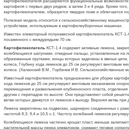
картофелекопателя расширяются функциональные возможности и
картофеля с первых двух рядков, а затем 3 и 4 ряда. Кроме тог
картофелекопателем, образуется твердое ложе и облегчается п
Полезная модель относится к сельскохозяйственному машиност
устройствам, используемым в картофелеуборочных машинах.
Известен элеваторный полунавесной картофелекопатель КСТ-1,4
посаженного с междурядьем 70 см.
Картофелекопатель
КСТ-1.4 содержит активные лемеха, закре
колеблющиеся шатунами, откидные пальцы, установленные на ле
образованные прутками, концы которых заделаны в звенья цепи,
колеса, Глубину хода лемехов до 25 см регулируют винтовым м
колеса. (Халанский В.М., Горбачев И.В. Сельскохозяйственные маш
Известный картофелекопатель предназначен для уборки картофе
хода лемехов до 25 см регулируют винтовым механизмом опорно
перемещения и размельчения клубненосного пласта, отделения п
другим с перепадом по высоте. Они представляют собой решетча
ветви которых движутся от лемехов к выходу. Верхняя ветвь при
Лемеха закреплены на подвесках, шарнирно соединенных с рамо
частотой 8,3; 9,4 и 10,5 с-1. Частоту колебаний лемехов регулир
Колеблющиеся лемеха частично крошат пласт, меньше залипаютс
растительной массы перед элеватором, снижают тяговое сопрот