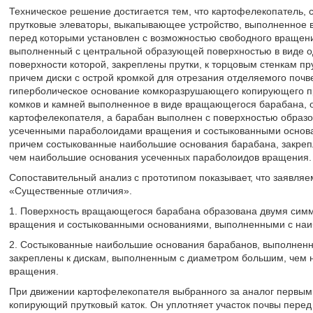
Техническое решение достигается тем, что картофелекопатель, 
прутковые элеваторы, выкапывающее устройство, выполненное 
перед которыми установлен с возможностью свободного вращен
выполненный с центральной образующей поверхностью в виде о
поверхности которой, закреплены прутки, к торцовым стенкам пру
причем диски с острой кромкой для отрезания отделяемого поч
гиперболическое основание комкоразрушающего копирующего пру
комков и камней выполненное в виде вращающегося барабана, 
картофелекопателя, а барабан выполнен с поверхностью обра
усеченными параболоидами вращения и состыкованными основ
причем состыкованные наибольшие основания барабана, закреп
чем наибольшие основания усеченных параболоидов вращения.
Сопоставительный анализ с прототипом показывает, что заявля
«Существенные отличия».
1. Поверхность вращающегося барабана образована двумя си
вращения и состыкованными основаниями, выполненными с на
2. Состыкованные наибольшие основания барабанов, выполненн
закреплены к дискам, выполненным с диаметром большим, чем
вращения.
При движении картофелекопателя выбранного за аналог первым
копирующий прутковый каток. Он уплотняет участок почвы перед