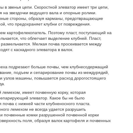
ы в звенья цепи. Скоростной элеватор имеет три цепи,
я на звездочки ведущего вала и опорные ролики.
ожные стороны, образуя карманы, предотвращающие
ой, что предохраняет клубни от повреждения.
чем картофелекопатель. Поэтому пласт, поступающий на
льчается, что облегчает выделение клубней. Пласт,
о размельчается. Мелкая почва просеивается между
одят с каскадного элеватора в валок.
меха подрезают больше почвы, чем клубнесодержащий
ывание, подъем и сепарирование почвы из междурядий,
 и узлов машины, повышается расход дорогостоящего
да.
 лемехом, имеет почвенную корку, которая
сепарирующий элеватор. Какое бы не было
 почва с нижней части клубненосного пласта.
ного лемехом не всегда удается разрушить
 и почвенные комки разрушенной почвенной корки
оверхность поля, образуя валок картофеля и почвенных