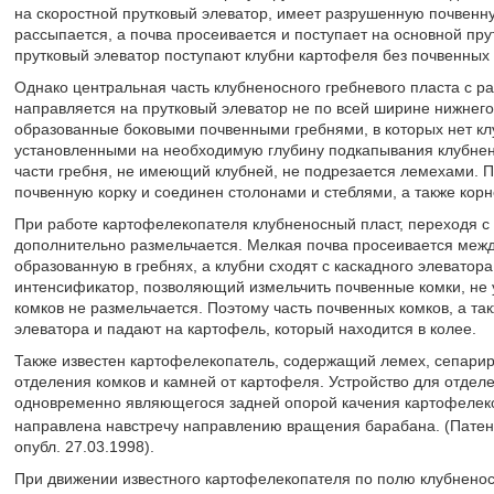
на скоростной прутковый элеватор, имеет разрушенную почвенну
рассыпается, а почва просеивается и поступает на основной пру
прутковый элеватор поступают клубни картофеля без почвенных 
Однако центральная часть клубненосного гребневого пласта с 
направляется на прутковый элеватор не по всей ширине нижнего
образованные боковыми почвенными гребнями, в которых нет кл
установленными на необходимую глубину подкапывания клубнено
части гребня, не имеющий клубней, не подрезается лемехами. П
почвенную корку и соединен столонами и стеблями, а также корн
При работе картофелекопателя клубненосный пласт, переходя с о
дополнительно размельчается. Мелкая почва просеивается межд
образованную в гребнях, а клубни сходят с каскадного элеватора
интенсификатор, позволяющий измельчить почвенные комки, не 
комков не размельчается. Поэтому часть почвенных комков, а так
элеватора и падают на картофель, который находится в колее.
Также известен картофелекопатель, содержащий лемех, сепарир
отделения комков и камней от картофеля. Устройство для отдел
одновременно являющегося задней опорой качения картофелеко
направлена навстречу направлению вращения барабана. (Пате
опубл. 27.03.1998).
При движении известного картофелекопателя по полю клубненос