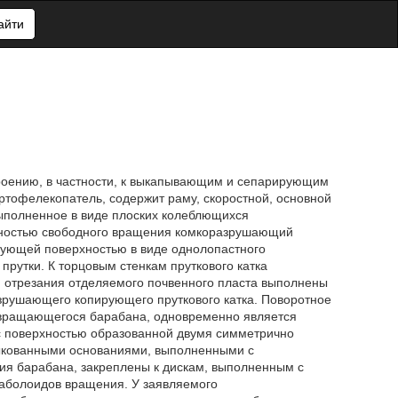
айти
роению, в частности, к выкапывающим и сепарирующим
тофелекопатель, содержит раму, скоростной, основной
ыполненное в виде плоских колеблющихся
жностью свободного вращения комкоразрушающий
зующей поверхностью в виде однолопастного
прутки. К торцовым стенкам пруткового катка
ля отрезания отделяемого почвенного пласта выполнены
зрушающего копирующего пруткового катка. Поворотное
е вращающегося барабана, одновременно является
с поверхностью образованной двумя симметрично
кованными основаниями, выполненными с
я барабана, закреплены к дискам, выполненным с
аболоидов вращения. У заявляемого