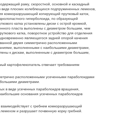
содержащий раму, скоростной, основной и каскадный
в виде плоских колеблющихся подпружиненных лемехов,
ия комкоразрушающий копирующий прутковый каток,
днолопастного гиперболоида, по образующей
ткового катка установлены диски с острой кромкой,
венного пласта выполнены с диаметром большим, чем
ткового катка, поворотное устройство для отделения
одновременно являющегося задней опорой качения
зованной двумя симметрично расположенными
аниями, выполненными с наибольшими диаметрами,
лены к дискам, выполненным с диаметром большим,
емый картофелекопатель отвечает требованиям
мметрично расположенными усеченными параболоидами
ибольшими диаметрами.
ых в виде усеченных параболоидов вращения,
 наибольшие основания усеченных параболоидов
 взаимодействует с гребнем комкоразрушающий
 лемехом и разрушает почвенную корку гребней.