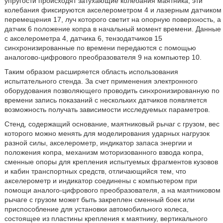
упругости происходят затухающие колебания маятника, эти
колебания фиксируются акселерометром 4 и лазерным датчиком
перемещения 17, луч которого светит на опорную поверхность, а
датчик 6 положение копра в начальный момент времени. Данные
с акселерометра 4, датчика 6, тензодатчиков 15
синхронизированные по времени передаются с помощью
аналогово-цифрового преобразователя 9 на компьютер 10.
Таким образом расширяется область использования
испытательного стенда. За счет применения электронного
оборудования позволяющего проводить синхронизированную по
времени запись показаний с нескольких датчиков появляется
возможность получать зависимости исследуемых параметров.
Стенд, содержащий основание, маятниковый рычаг с грузом, вес
которого можно менять для моделирования ударных нагрузок
разной силы, акселерометр, индикатор запаса энергии и
положения копра, механизм моторизованного взвода копра,
сменные опоры для крепления испытуемых фрагментов кузовов
и кабин транспортных средств, отличающийся тем, что
акселерометр и индикатор соединены с компьютером при
помощи аналого-цифрового преобразователя, а на маятниковом
рычаге с грузом может быть закреплен сменный боек или
приспособление для установки автомобильного колеса,
состоящее из пластины крепления к маятнику, вертикального