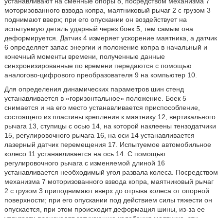
устанавливают на сменные опоры 8, посредством механизма 7
моторизованного взвода копра, маятниковый рычаг 2 с грузом 3
поднимают вверх; при его опускании он воздействует на
испытуемую деталь ударный через боек 5, тем самым она
деформируется. Датчик 4 измеряет ускорение маятника, а датчик
6 определяет запас энергии и положение копра в начальный и
конечный моменты времени, полученные данные
синхронизированные по времени передаются с помощью
аналогово-цифрового преобразователя 9 на компьютер 10.
Для определения динамических параметров шин стенд
устанавливается в «горизонтальное» положение. Боек 5
снимается и на его место устанавливается приспособление,
состоящего из пластины крепления к маятнику 12, вертикального
рычага 13, ступицы с осью 14, на которой наклеены тензодатчики
15, регулировочного рычага 16, на оси 14 устанавливается
лазерный датчик перемещения 17. Испытуемое автомобильное
колесо 11 устанавливается на ось 14. С помощью
регулировочного рычага с изменяемой длиной 16
устанавливается необходимый угол развала колеса. Посредством
механизма 7 моторизованного взвода копра, маятниковый рычаг
2 с грузом 3 приподнимают вверх до отрыва колеса от опорной
поверхности; при его опускании под действием силы тяжести он
опускается, при этом происходит деформация шины, из-за ее