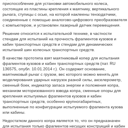
приспособление для установки автомобильного колеса,
состоящее из пластины крепления к маятнику, вертикального
рычага, ступицы с осью, на которой наклеены тензодатчики,
соединенные с помощью аналогово-цифрового преобразователя
с компьютером, и установлен лазерный датчик перемещения.
Решение относится к испытательной технике, в частности
стендам для испытаний на прочность фрагментов кузовов и
кабин транспортных средств и стендам для динамических
испытаний шин колесных транспортных средств.
В качестве прототипа взят маятниковый копер для испытания
фрагментов кузовов и кабин транспортных средств (пат. RU
136575, опубл. 10.01.2014 г.). Он содержит основание,
маятниковый рычаг с грузом, вес которого можно менять для
моделирования ударных нагрузок разной силы, акселерометр,
сменный боек, индикатор запаса энергии и положения копра,
механизм моторизованного взвода копра, сменные опоры для
крепления испытуемых фрагментов кузовов и кабин
транспортных средств, особенно крупногабаритных,
выполненные по конфигурации испытуемого фрагмента кузова
или кабины.
Недостатком данного копра является то, что он предназначен
для испытания только фрагментов несущих конструкций и кабин