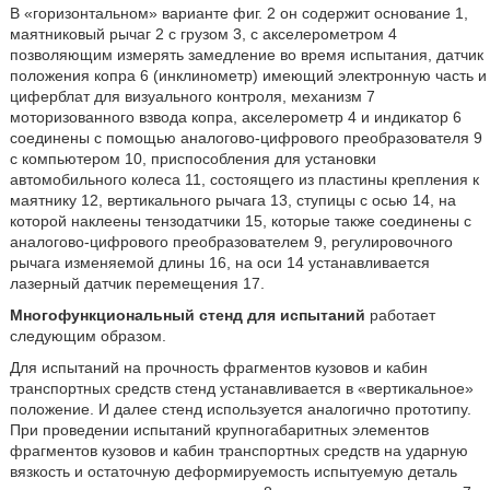
В «горизонтальном» варианте фиг. 2 он содержит основание 1,
маятниковый рычаг 2 с грузом 3, с акселерометром 4
позволяющим измерять замедление во время испытания, датчик
положения копра 6 (инклинометр) имеющий электронную часть и
циферблат для визуального контроля, механизм 7
моторизованного взвода копра, акселерометр 4 и индикатор 6
соединены с помощью аналогово-цифрового преобразователя 9
с компьютером 10, приспособления для установки
автомобильного колеса 11, состоящего из пластины крепления к
маятнику 12, вертикального рычага 13, ступицы с осью 14, на
которой наклеены тензодатчики 15, которые также соединены с
аналогово-цифрового преобразователем 9, регулировочного
рычага изменяемой длины 16, на оси 14 устанавливается
лазерный датчик перемещения 17.
Многофункциональный стенд для испытаний
работает
следующим образом.
Для испытаний на прочность фрагментов кузовов и кабин
транспортных средств стенд устанавливается в «вертикальное»
положение. И далее стенд используется аналогично прототипу.
При проведении испытаний крупногабаритных элементов
фрагментов кузовов и кабин транспортных средств на ударную
вязкость и остаточную деформируемость испытуемую деталь