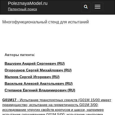
PoleznayaModel.ru
Патентный поиск
Многофункциональный стенд для испытаний
Авторы патента:
Вашурин Андрей Сергеевич (RU)
Огороднов Сергей Михайлович (RU)
Малеев Сергей Игоревич (RU)
Васильев Алексей Анатольевич (RU)
Степанов Евгений Владимирович (RU)
G01M17
- Испытание транспортных средств (G01M 15/00 имеет
преимущество; испытание на герметичность G01M 3/00;
исследование упругих свойств корпусов и шасси, например
испытание скручиванием G01M 5/00; испытание центровки