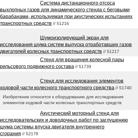
Система дистанционного отсоса
выхлопных газов для динамического стенда с беговыми
барабанами, используемая при акустических испытаниях
транспортных средств
// 51216
Шумоизолирующий экран для
исследования шума систем выпуска отработавших газов
двигателей колесных транспортных средств
// 51217
Стенд для вращения колесной пары
рельсового подвижного состава
// 51739
Стенд для исследования элементов
ходовой части колесного транспортного средства
// 51740
Изобретение относится к оборудованию для исследования
элементов ходовой части колесных транспортных средств
Акустический моторный стенд для
исследовательских и доводочных работ по заглушению
шума системы впуска двигателя внутреннего
сгорания
// 52178