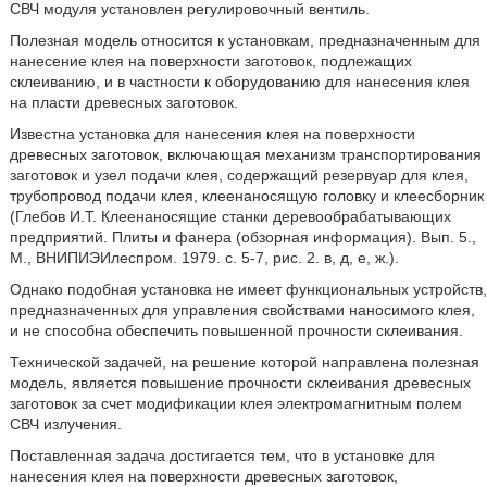
СВЧ модуля установлен регулировочный вентиль.
Полезная модель относится к установкам, предназначенным для
нанесение клея на поверхности заготовок, подлежащих
склеиванию, и в частности к оборудованию для нанесения клея
на пласти древесных заготовок.
Известна установка для нанесения клея на поверхности
древесных заготовок, включающая механизм транспортирования
заготовок и узел подачи клея, содержащий резервуар для клея,
трубопровод подачи клея, клеенаносящую головку и клеесборник
(Глебов И.Т. Клеенаносящие станки деревообрабатывающих
предприятий. Плиты и фанера (обзорная информация). Вып. 5.,
М., ВНИПИЭИлеспром. 1979. с. 5-7, рис. 2. в, д, е, ж.).
Однако подобная установка не имеет функциональных устройств,
предназначенных для управления свойствами наносимого клея,
и не способна обеспечить повышенной прочности склеивания.
Технической задачей, на решение которой направлена полезная
модель, является повышение прочности склеивания древесных
заготовок за счет модификации клея электромагнитным полем
СВЧ излучения.
Поставленная задача достигается тем, что в установке для
нанесения клея на поверхности древесных заготовок,