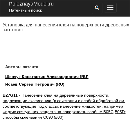
PoleznayaModel.ru
Патентный поиск
Установка для нанесения клея на поверхности древесных
заготовок
Авторы патента:
Шевчук Константин Александрович (RU)
Исаев Сергей Петрович (RU)
B27G11
- Нанесение клея на деревянные поверхности,
подлежащие склеиванию (в сочетании с особой обработкой см.
соответствующие подклассы; нанесение жидкостей, например
жидких связующих веществ на поверхность вообще B05C,B05D;
способы склеивания C09J 5/00)