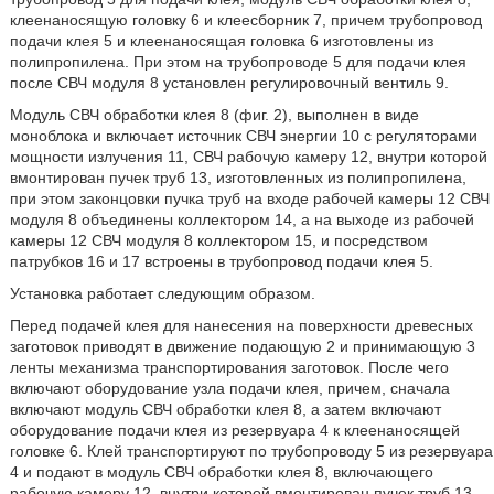
клеенаносящую головку 6 и клеесборник 7, причем трубопровод
подачи клея 5 и клеенаносящая головка 6 изготовлены из
полипропилена. При этом на трубопроводе 5 для подачи клея
после СВЧ модуля 8 установлен регулировочный вентиль 9.
Модуль СВЧ обработки клея 8 (фиг. 2), выполнен в виде
моноблока и включает источник СВЧ энергии 10 с регуляторами
мощности излучения 11, СВЧ рабочую камеру 12, внутри которой
вмонтирован пучек труб 13, изготовленных из полипропилена,
при этом законцовки пучка труб на входе рабочей камеры 12 СВЧ
модуля 8 объединены коллектором 14, а на выходе из рабочей
камеры 12 СВЧ модуля 8 коллектором 15, и посредством
патрубков 16 и 17 встроены в трубопровод подачи клея 5.
Установка работает следующим образом.
Перед подачей клея для нанесения на поверхности древесных
заготовок приводят в движение подающую 2 и принимающую 3
ленты механизма транспортирования заготовок. После чего
включают оборудование узла подачи клея, причем, сначала
включают модуль СВЧ обработки клея 8, а затем включают
оборудование подачи клея из резервуара 4 к клеенаносящей
головке 6. Клей транспортируют по трубопроводу 5 из резервуара
4 и подают в модуль СВЧ обработки клея 8, включающего
рабочую камеру 12, внутри которой вмонтирован пучек труб 13,