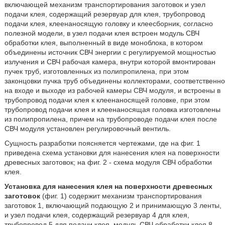
включающей механизм транспортирования заготовок и узел
подачи клея, содержащий резервуар для клея, трубопровод
подачи клея, клеенаносящую головку и клеесборник, согласно
полезной модели, в узел подачи клея встроен модуль СВЧ
обработки клея, выполненный в виде моноблока, в котором
объединены источник СВЧ энергии с регулируемой мощностью
излучения и СВЧ рабочая камера, внутри которой вмонтирован
пучек труб, изготовленных из полипропилена, при этом
законцовки пучка труб объединены коллекторами, соответственно
на входе и выходе из рабочей камеры СВЧ модуля, и встроены в
трубопровод подачи клея к клеенаносящей головке, при этом
трубопровод подачи клея и клеенаносящая головка изготовлены
из полипропилена, причем на трубопроводе подачи клея после
СВЧ модуля установлен регулировочный вентиль.
Сущность разработки поясняется чертежами, где на фиг. 1
приведена схема установки для нанесения клея на поверхности
древесных заготовок; на фиг. 2 - схема модуля СВЧ обработки
клея.
Установка для нанесения клея на поверхности древесных
заготовок
(фиг. 1) содержит механизм транспортирования
заготовок 1, включающий подающую 2 и принимающую 3 ленты,
и узел подачи клея, содержащий резервуар 4 для клея,
трубопровод 5 для подачи клея, модуль СВЧ обработки клея 8,