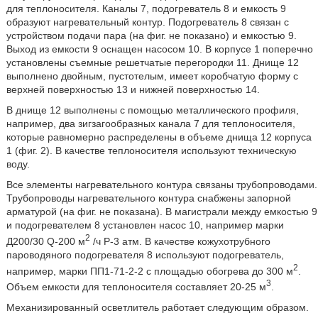
для теплоносителя. Каналы 7, подогреватель 8 и емкость 9
образуют нагревательный контур. Подогреватель 8 связан с
устройством подачи пара (на фиг. не показано) и емкостью 9.
Выход из емкости 9 оснащен насосом 10. В корпусе 1 поперечно
установлены съемные решетчатые перегородки 11. Днище 12
выполнено двойным, пустотелым, имеет коробчатую форму с
верхней поверхностью 13 и нижней поверхностью 14.
В днище 12 выполнены с помощью металлического профиля,
например, два зигзагообразных канала 7 для теплоносителя,
которые равномерно распределены в объеме днища 12 корпуса
1 (фиг. 2). В качестве теплоносителя используют техническую
воду.
Все элементы нагревательного контура связаны трубопроводами.
Трубопроводы нагревательного контура снабжены запорной
арматурой (на фиг. не показана). В магистрали между емкостью 9
и подогревателем 8 установлен насос 10, например марки
2
Д200/30 Q-200 м
/ч P-3 атм. В качестве кожухотрубного
пароводяного подогревателя 8 используют подогреватель,
2
например, марки ПП1-71-2-2 с площадью обогрева до 300 м
.
3
Объем емкости для теплоносителя составляет 20-25 м
.
Механизированный осветлитель работает следующим образом.