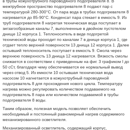
в трубы кожухотрубного пароводяного подогревателя 8. В
межтрубное пространство подогревателя 8 подают пар с
температурой 280-300°C. От пара вода в трубах подогревателя 8
нагревается до 85-90°C. Конденсат пара стекает в емкость 9. Из
труб подогревателя 8 нагретая техническая вода поступает в
зигзагообразные каналы 7, выполненные в двойном пустотелом
днище 12 корпуса 1. Теплоноситель в виде подогретой
технической воды проходит по каналам 7 в днище корпуса 1, где
отдает тепло верхней поверхности 13 днища 12 корпуса 1. Далее
остывший теплоноситель поступает в емкость 9. Смола через
верхнюю поверхность 13 днища 12 нагревается. Вязкость смолы
снижается в соответствии с приведенным на фиг. 3 графиком I до
50 сСт, благодаря чему обеспечивается ее нормальный вывод
через отвод 5. Из емкости 10 остывшая техническая вода
насосом 10 нагнетается в кожухотрубный пароводяной
подогреватель 8 для прохождения нового цикла. Температуру
нагрева можно регулировать количеством подаваемого на
подогреватель 8 пара или количеством подаваемой в трубы
подогревателя 8 воды.
Таким образом, полезная модель позволяет обеспечить
необходимый и постоянный равномерный нагрев содержимого
механизированного осветлителя.
Механизированный осветлитель, содержащий корпус,