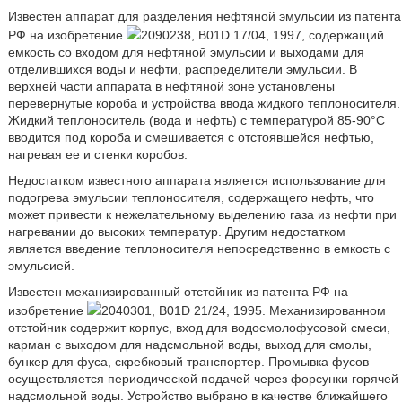
Известен аппарат для разделения нефтяной эмульсии из патента
РФ на изобретение
2090238, B01D 17/04, 1997, содержащий
емкость со входом для нефтяной эмульсии и выходами для
отделившихся воды и нефти, распределители эмульсии. В
верхней части аппарата в нефтяной зоне установлены
перевернутые короба и устройства ввода жидкого теплоносителя.
Жидкий теплоноситель (вода и нефть) с температурой 85-90°C
вводится под короба и смешивается с отстоявшейся нефтью,
нагревая ее и стенки коробов.
Недостатком известного аппарата является использование для
подогрева эмульсии теплоносителя, содержащего нефть, что
может привести к нежелательному выделению газа из нефти при
нагревании до высоких температур. Другим недостатком
является введение теплоносителя непосредственно в емкость с
эмульсией.
Известен механизированный отстойник из патента РФ на
изобретение
2040301, B01D 21/24, 1995. Механизированном
отстойник содержит корпус, вход для водосмолофусовой смеси,
карман с выходом для надсмольной воды, выход для смолы,
бункер для фуса, скребковый транспортер. Промывка фусов
осуществляется периодической подачей через форсунки горячей
надсмольной воды. Устройство выбрано в качестве ближайшего