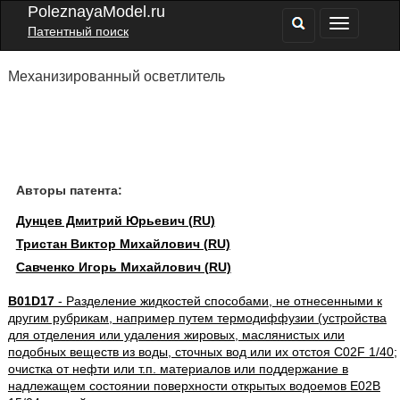
PoleznayaModel.ru
Патентный поиск
Механизированный осветлитель
Авторы патента:
Дунцев Дмитрий Юрьевич (RU)
Тристан Виктор Михайлович (RU)
Савченко Игорь Михайлович (RU)
B01D17
- Разделение жидкостей способами, не отнесенными к
другим рубрикам, например путем термодиффузии (устройства
для отделения или удаления жировых, маслянистых или
подобных веществ из воды, сточных вод или их отстоя C02F 1/40;
очистка от нефти или т.п. материалов или поддержание в
надлежащем состоянии поверхности открытых водоемов E02B