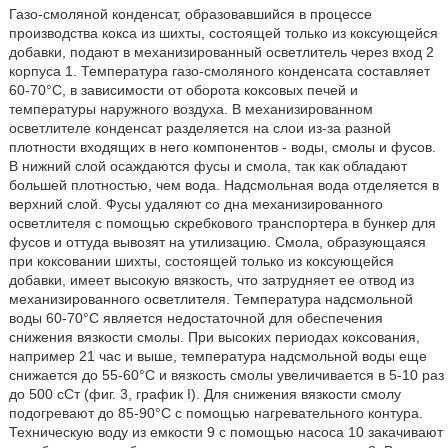
Газо-смоляной конденсат, образовавшийся в процессе
производства кокса из шихты, состоящей только из коксующейся
добавки, подают в механизированный осветлитель через вход 2
корпуса 1. Температура газо-смоляного конденсата составляет
60-70°C, в зависимости от оборота коксовых печей и
температуры наружного воздуха. В механизированном
осветлителе конденсат разделяется на слои из-за разной
плотности входящих в него компонентов - воды, смолы и фусов.
В нижний слой осаждаются фусы и смола, так как обладают
большей плотностью, чем вода. Надсмольная вода отделяется в
верхний слой. Фусы удаляют со дна механизированного
осветлителя с помощью скребкового транспортера в бункер для
фусов и оттуда вывозят на утилизацию. Смола, образующаяся
при коксовании шихты, состоящей только из коксующейся
добавки, имеет высокую вязкость, что затрудняет ее отвод из
механизированного осветлителя. Температура надсмольной
воды 60-70°C является недостаточной для обеспечения
снижения вязкости смолы. При высоких периодах коксования,
например 21 час и выше, температура надсмольной воды еще
снижается до 55-60°C и вязкость смолы увеличивается в 5-10 раз
до 500 сСт (фиг. 3, график I). Для снижения вязкости смолу
подогревают до 85-90°C с помощью нагревательного контура.
Техническую воду из емкости 9 с помощью насоса 10 закачивают