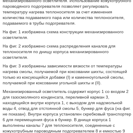
механизированного осветлителя. Использование кожухотрубного
пароводяного подогревателя позволяет регулировать
температуру нагрева теплоносителя за счет изменения
количества подаваемого пара или количества теплоносителя,
подаваемого в трубы подогревателя.
На фиг. 1 изображена схема конструкции механизированного
осветлителя.
На фиг. 2 изображено схема распределения каналов для
теплоносителя по днищу корпуса механизированного
осветлителя.
На фиг. 3 изображены зависимости вязкости от температуры
нагрева смолы, получаемой при коксовании шихты, состоящей
только из коксующейся добавки (I) и каменноугольной смолы,
получаемой при коксовании угольной шихты и (II).
Механизированный осветлитель содержит корпус 1 со входом 2
для газосмоляного конденсата, переливной карман 3,
находящийся внутри корпуса 1, с выходом для надсмольной
воды 4, отвод для отстоянной смолы 5, бункер для фуса (на фиг.
не показан). Внутри корпуса установлен скребковый транспортер
6 для перемещения фуса в бункер. В днище корпуса 1
выполнены каналы 7 для теплоносителя, соединенные с
кожухотрубным пароводяным подогревателем 8 и емкостью 9