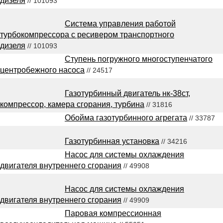
дизеля
// 101093
Система управления работой
турбокомпрессора с ресивером транспортного
дизеля
// 101093
Ступень погружного многоступенчатого
центробежного насоса
// 24517
Газотурбинный двигатель нк-38ст,
компрессор, камера сгорания, турбина
// 31816
Обойма газотурбинного агрегата
// 33787
Газотурбинная установка
// 34216
Насос для системы охлаждения
двигателя внутреннего сгорания
// 49908
Насос для системы охлаждения
двигателя внутреннего сгорания
// 49909
Паровая компрессионная