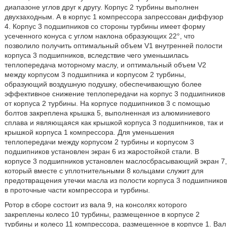
диапазоне углов друг к другу. Корпус 2 турбины выполнен
двухзаходным. А в корпус 1 компрессора запрессован диффузор
4. Корпус 3 подшипников со стороны турбины имеет форму
усеченного конуса с углом наклона образующих 22°, что
позволило получить оптимальный объем V1 внутренней полости
корпуса 3 подшипников, вследствие чего уменьшилась
теплопередача моторному маслу, и оптимальный объем V2
между корпусом 3 подшипника и корпусом 2 турбины,
образующий воздушную подушку, обеспечивающую более
эффективное снижение теплопередачи на корпус 3 подшипников
от корпуса 2 турбины. На корпусе подшипников 3 с помощью
болтов закреплена крышка 5, выполненная из алюминиевого
сплава и являющаяся как крышкой корпуса 3 подшипников, так и
крышкой корпуса 1 компрессора. Для уменьшения
теплопередачи между корпусом 2 турбины и корпусом 3
подшипников установлен экран 6 из жаростойкой стали. В
корпусе 3 подшипников установлен маслосбрасывающий экран 7,
который вместе с уплотнительными 8 кольцами служит для
предотвращения утечки масла из полости корпуса 3 подшипников
в проточные части компрессора и турбины.
Ротор в сборе состоит из вала 9, на консолях которого
закреплены колесо 10 турбины, размещенное в корпусе 2
турбины и колесо 11 компрессора, размещенное в корпусе 1. Вал