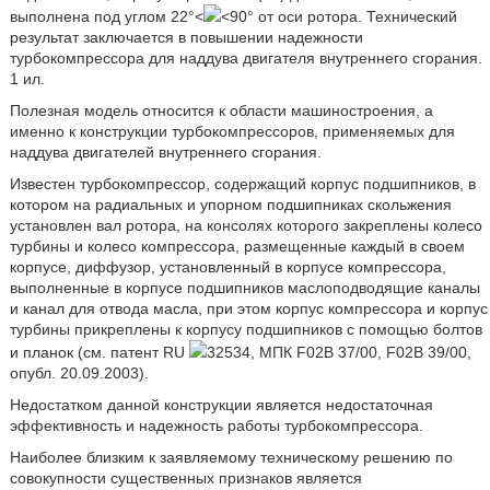
выполнена под углом 22°<
<90° от оси ротора. Технический
результат заключается в повышении надежности
турбокомпрессора для наддува двигателя внутреннего сгорания.
1 ил.
Полезная модель относится к области машиностроения, а
именно к конструкции турбокомпрессоров, применяемых для
наддува двигателей внутреннего сгорания.
Известен турбокомпрессор, содержащий корпус подшипников, в
котором на радиальных и упорном подшипниках скольжения
установлен вал ротора, на консолях которого закреплены колесо
турбины и колесо компрессора, размещенные каждый в своем
корпусе, диффузор, установленный в корпусе компрессора,
выполненные в корпусе подшипников маслоподводящие каналы
и канал для отвода масла, при этом корпус компрессора и корпус
турбины прикреплены к корпусу подшипников с помощью болтов
и планок (см. патент RU
32534, МПК F02B 37/00, F02B 39/00,
опубл. 20.09.2003).
Недостатком данной конструкции является недостаточная
эффективность и надежность работы турбокомпрессора.
Наиболее близким к заявляемому техническому решению по
совокупности существенных признаков является