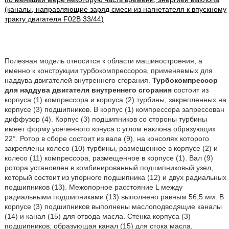
(каналы, направляющие заряд смеси из нагнетателя к впускному
тракту двигателя F02B 33/44)
Полезная модель относится к области машиностроения, а
именно к конструкции турбокомпрессоров, применяемых для
наддува двигателей внутреннего сгорания.
Турбокомпрессор
для наддува двигателя внутреннего сгорания
состоит из
корпуса (1) компрессора и корпуса (2) турбины, закрепленных на
корпусе (3) подшипников. В корпус (1) компрессора запрессован
диффузор (4). Корпус (3) подшипников со стороны турбины
имеет форму усеченного конуса с углом наклона образующих
22°. Ротор в сборе состоит из вала (9), на консолях которого
закреплены колесо (10) турбины, размещенное в корпусе (2) и
колесо (11) компрессора, размещенное в корпусе (1). Вал (9)
ротора установлен в комбинированный подшипниковый узел,
который состоит из упорного подшипника (12) и двух радиальных
подшипников (13). Межопорное расстояние L между
радиальными подшипниками (13) выполнено равным 56,5 мм. В
корпусе (3) подшипников выполнены маслоподводящие каналы
(14) и канал (15) для отвода масла. Стенка корпуса (3)
подшипников, образующая канал (15) для стока масла,