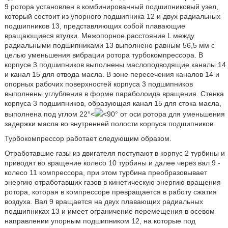
9 ротора установлен в комбинированный подшипниковый узел,
который состоит из упорного подшипника 12 и двух радиальных
подшипников 13, представляющих собой плавающие
вращающиеся втулки. Межопорное расстояние L между
радиальными подшипниками 13 выполнено равным 56,5 мм с
целью уменьшения вибрации ротора турбокомпрессора. В
корпусе 3 подшипников выполнены маслоподводящие каналы 14
и канал 15 для отвода масла. В зоне пересечения каналов 14 и
опорных рабочих поверхностей корпуса 3 подшипников
выполнены углубления в форме параболоида вращения. Стенка
корпуса 3 подшипников, образующая канал 15 для стока масла,
выполнена под углом 22°<
<90° от оси ротора для уменьшения
задержки масла во внутренней полости корпуса подшипников.
Турбокомпрессор работает следующим образом.
Отработавшие газы из двигателя поступают в корпус 2 турбины и
приводят во вращение колесо 10 турбины и далее через вал 9 -
колесо 11 компрессора, при этом турбина преобразовывает
энергию отработавших газов в кинетическую энергию вращения
ротора, которая в компрессоре превращается в работу сжатия
воздуха. Вал 9 вращается на двух плавающих радиальных
подшипниках 13 и имеет ограничение перемещения в осевом
направлении упорным подшипником 12, на которые под