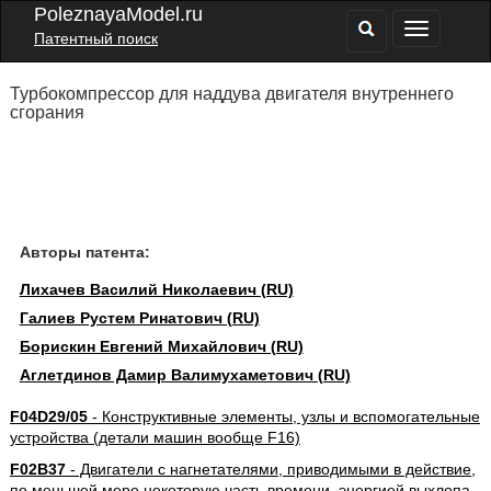
PoleznayaModel.ru
Патентный поиск
Турбокомпрессор для наддува двигателя внутреннего
сгорания
Авторы патента:
Лихачев Василий Николаевич (RU)
Галиев Рустем Ринатович (RU)
Борискин Евгений Михайлович (RU)
Аглетдинов Дамир Валимухаметович (RU)
F04D29/05
- Конструктивные элементы, узлы и вспомогательные
устройства (детали машин вообще F16)
F02B37
- Двигатели с нагнетателями, приводимыми в действие,
по меньшей мере некоторую часть времени, энергией выхлопа