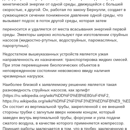
кинетической энергии от одной среды, движущейся с большей
скоростью, к другой. Он, работая по закону Бернулли, создает в
сужающемся сечении пониженное давление одной среды, что
вызывает подсос в поток другой среды, которая затем
переносится и удаляется от места всасывания энергией первой
среды. Эжекторы широко используют при изготовлении струйных
насосов (жидкостно-ртутных, водоструйных, паромасляных,
парортутных).
Недостатком вышеуказанных устройств является узкая
направленность их назначения: транспортировка жидких смесей.
При этом перемещение биологических объектов в
неповрежденном состоянии невозможно ввиду наличия
чрезмерных нагрузок.
Наиболее близкой к заявляемому решению является такая
разновидность струйных насосов, как эрлифт
(https://ru.wikipedia.org/wiki/%DD%F0%EB%E80/oF4%F2,
https://ru.wikipedia.org/wiki/%Dl%F2%F0%F3%E9%ED%FB%E9_
Он состоит из вертикальной трубы, закрепленной с ее внешней
стороны трубки с загнутым вверх нижним концом, который
заведен внутрь вертикальной трубы, форсунки и узла подачи
сжатого воздуха, в качестве которого применяется компрессор.
Принцип работы заключается в том, что в трубку, заключенную в