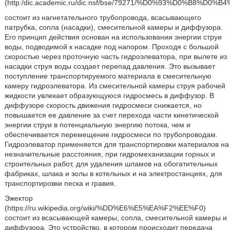
(http:/dic.academic.ru/dic.nsf/bse/79271/%D0%93%D0%
состоит из нагнетательного трубопровода, всасывающего
патрубка, сопла (насадки), смесительной камеры и диффузора.
Его принцип действия основан на использовании энергии струи
воды, подводимой к насадке под напором. Проходя с большой
скоростью через проточную часть гидроэлеватора, при вылете из
насадки струя воды создает перепад давления. Это вызывает
поступление транспортируемого материала в смесительную
камеру гидроэлеватора. Из смесительной камеры струя рабочей
жидкости увлекает образующуюся гидросмесь в диффузор. В
диффузоре скорость движения гидросмеси снижается, но
повышается ее давление за счет перехода части кинетической
энергии струи в потенциальную энергию потока, чем и
обеспечивается перемещение гидросмеси по трубопроводам.
Гидроэлеватор применяется для транспортировки материалов на
незначительные расстояния, при гидромеханизации горных и
строительных работ, для удаления шламов на обогатительных
фабриках, шлака и золы в котельных и на электростанциях, для
транспортировки песка и гравия.
Эжектор
(https://ru.wikipedia.org/wiki/%DD%E6%E5%EA%F2%EE%F0)
состоит из всасывающей камеры, сопла, смесительной камеры и
диффузора. Это устройство, в котором происходит передача