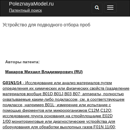
PoleznayaModel.ru
Патентный поиск
Устройство для подводного отбора проб
Авторы патента:
Макаров Михаил Владимирович (RU)
G01N1/14
- Исследование или анализ материалов путем
определения их химических или физических свойств (разделение
материалов вообще B01D,B01J,B03,B07; аппараты, полностью
охватываемые каким-либо подклассом, см. в соответствующем
подклассе, например B01L; измерение или испытание с
помощью ферментов или микроорганизмов C12M,C12Q;
исследование грунта основания на стройплощадке E02D
1/00;мониторинговые или диагностические устройства для
оборудования для обработки выхлопных газов F01N 11/00;