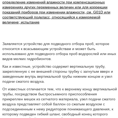
определение изменений влажности при компенсационных
измерениях других переменных величин или для коррекции
показаний приборов при изменении влажности, см. G01D или
соответствующий подкласс, относящийся к измеряемой
величине; испытание
Заявляется устройство для подводного отбора проб, которое
относится к всасывающим устройствам и может быть
использовано для подводного отбора проб водорослей или иных
видов мелких гидробионтов.
Как и известные, устройство содержит вертикальную трубу,
закрепленную с ее внешней стороны трубку с загнутым вверх и
заведенным внутрь вертикальной трубы нижним концом и узел
подачи сжатого воздуха.
От известных отличается тем, что к верхнему концу вертикальной
трубы, посредством быстросъемного приспособления
прикреплен мешок из сетчатого материала, узел подачи сжатого
воздуха представляет собой баллон со сжатым воздухом с
подсоединенным к нему редуктором понижающего давления, к
которому подведен гибкий шланг, свободный конец которого