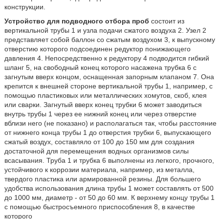
конструкции.
Устройство для подводного отбора проб
состоит из
вертикальной трубы 1 и узла подачи сжатого воздуха 2. Узел 2
представляет собой баллон со сжатым воздухом 3, к выпускному
отверстию которого подсоединен редуктор понижающего
давления 4. Непосредственно к редуктору 4 подводится гибкий
шланг 5, на свободный конец которого насажена трубка 6 с
загнутым вверх концом, оснащенная запорным клапаном 7. Она
крепится к внешней стороне вертикальной трубы 1, например, с
помощью пластиковых или металлических хомутов, скоб, клея
или сварки. Загнутый вверх конец трубки 6 может заводиться
внутрь трубы 1 через ее нижний конец или через отверстие
вблизи него (не показано) и располагаться так, чтобы расстояние
от нижнего конца трубы 1 до отверстия трубки 6, выпускающего
сжатый воздух, составляло от 100 до 150 мм для создания
достаточной для перемещения водных организмов силы
всасывания. Труба 1 и трубка 6 выполнены из легкого, прочного,
устойчивого к коррозии материала, например, из металла,
твердого пластика или армированной резины. Для большего
удобства использования длина трубы 1 может составлять от 500
до 1000 мм, диаметр - от 50 до 60 мм. К верхнему концу трубы 1
с помощью быстросъемного приспособления 8, в качестве
которого