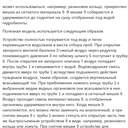
может использоваться, например, резиновое кольцо, прикреплен
мешок из сетчатого материала 9. В мешке 9 собираются и
удерживаются до поднятия на сушу отобранные под водой
гидробионты.
Полезная модель используется следующим образом.
Устройство полностью погружается под воду и легко
перемещается водолазом в места отбора проб. При открытии
запорного вентиля баллона 3 сжатый воздух через редуктор
понижающего давления 4 по гибкому шлангу 5 поступает в трубку
6. После открытия ее запорного клапана 7 воздух попадает
внутрь трубы 1 и смешивается с водой. Водовоздушная смесь
движется вверх по трубе 1 вследствие подъемного действия
пузырьков воздуха, таким образом, создается вертикальный
всасывающий ток. При приближении нижнего конца трубы 1 к
выбранным видам водных организмов они всасываются в нее,
поднимаются вверх по трубе 1 и попадают в сетчатый мешок 9.
Воздух проходит сквозь материал мешка 9, а отобранные
организмы удерживаются внутри него. Когда мешок 9
наполняется, его можно легко заменить на аналогичный, а при
снятии мешка 9 с трубы 1 можно стянуть его открытую часть тем
же быстросъемным устройством 8 в виде, например, резинового
кольца или хомута. При снятом мешке 9 устройство для