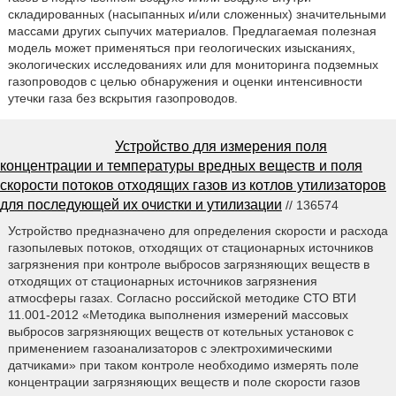
складированных (насыпанных и/или сложенных) значительными
массами других сыпучих материалов. Предлагаемая полезная
модель может применяться при геологических изысканиях,
экологических исследованиях или для мониторинга подземных
газопроводов с целью обнаружения и оценки интенсивности
утечки газа без вскрытия газопроводов.
Устройство для измерения поля
концентрации и температуры вредных веществ и поля
скорости потоков отходящих газов из котлов утилизаторов
для последующей их очистки и утилизации
// 136574
Устройство предназначено для определения скорости и расхода
газопылевых потоков, отходящих от стационарных источников
загрязнения при контроле выбросов загрязняющих веществ в
отходящих от стационарных источников загрязнения
атмосферы газах. Согласно российской методике СТО ВТИ
11.001-2012 «Методика выполнения измерений массовых
выбросов загрязняющих веществ от котельных установок с
применением газоанализаторов с электрохимическими
датчиками» при таком контроле необходимо измерять поле
концентрации загрязняющих веществ и поле скорости газов