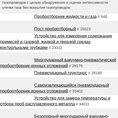
газопроводов с целью обнаружения и оценки интенсивности
утечки газа без вскрытия газопроводов.
Пробоотборник жидкости и газа
// 640
Пост пробоотборный
// 15023
Устройство для измерения содержания
примесей в газовой, жидкой и твердой средах
контрольными трубками
// 23332
Многоударный вакуумно-пневматический
пробоотборник донных отложений
// 28179
Пневмоударный грунтонос
// 28180
Самоизвлекающийся пневмоударный
пробоотборник донных отложений
// 33402
Устройство для замера температуры и
отбора проб расплавленного металла
// 34011
Безопорный многоударный вакуумно-