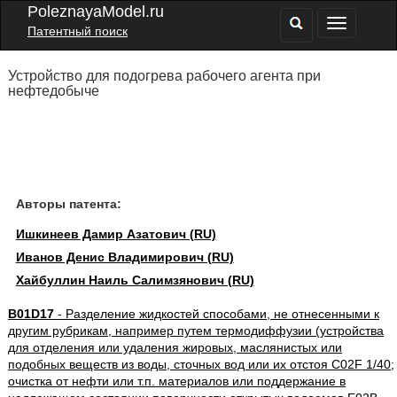
PoleznayaModel.ru
Патентный поиск
Устройство для подогрева рабочего агента при
нефтедобыче
Авторы патента:
Ишкинеев Дамир Азатович (RU)
Иванов Денис Владимирович (RU)
Хайбуллин Наиль Салимзянович (RU)
B01D17
- Разделение жидкостей способами, не отнесенными к
другим рубрикам, например путем термодиффузии (устройства
для отделения или удаления жировых, маслянистых или
подобных веществ из воды, сточных вод или их отстоя C02F 1/40;
очистка от нефти или т.п. материалов или поддержание в