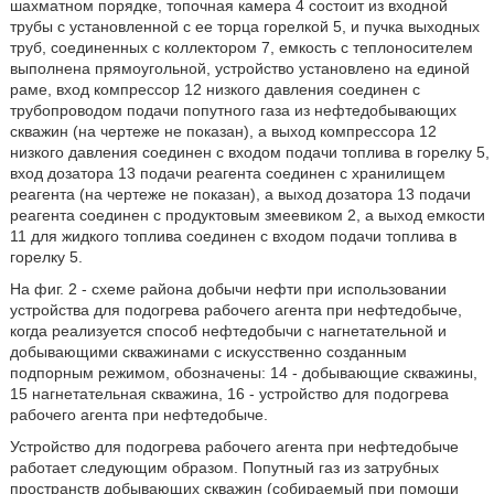
шахматном порядке, топочная камера 4 состоит из входной
трубы с установленной с ее торца горелкой 5, и пучка выходных
труб, соединенных с коллектором 7, емкость с теплоносителем
выполнена прямоугольной, устройство установлено на единой
раме, вход компрессор 12 низкого давления соединен с
трубопроводом подачи попутного газа из нефтедобывающих
скважин (на чертеже не показан), а выход компрессора 12
низкого давления соединен с входом подачи топлива в горелку 5,
вход дозатора 13 подачи реагента соединен с хранилищем
реагента (на чертеже не показан), а выход дозатора 13 подачи
реагента соединен с продуктовым змеевиком 2, а выход емкости
11 для жидкого топлива соединен с входом подачи топлива в
горелку 5.
На фиг. 2 - схеме района добычи нефти при использовании
устройства для подогрева рабочего агента при нефтедобыче,
когда реализуется способ нефтедобычи с нагнетательной и
добывающими скважинами с искусственно созданным
подпорным режимом, обозначены: 14 - добывающие скважины,
15 нагнетательная скважина, 16 - устройство для подогрева
рабочего агента при нефтедобыче.
Устройство для подогрева рабочего агента при нефтедобыче
работает следующим образом. Попутный газ из затрубных
пространств добывающих скважин (собираемый при помощи