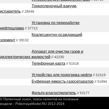
Тонкопленочный вакуум-
испаритель
// 28446
Установка по переработке
нефтешлама
// 37713
Коалесцентно-осаждающий
элемент
// 39132
Аппарат для очистки газов и
диэлектрических жидкостей
// 42230
Телефонная карта
// 51518
Устройство для подогрева нефти
// 51519
Буферная емкость-газосепаратор
// 51894
Фильтр-влагоотделитель
// 53177
© Патентный поиск, поиск патентов на полезные
модели - PoleznayaModel.RU 2012-2024