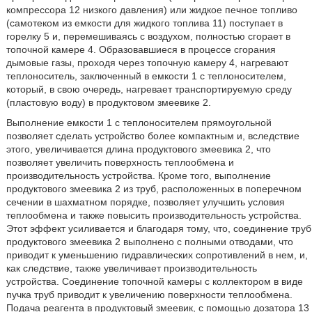
компрессора 12 низкого давления) или жидкое печное топливо
(самотеком из емкости для жидкого топлива 11) поступает в
горелку 5 и, перемешиваясь с воздухом, полностью сгорает в
топочной камере 4. Образовавшиеся в процессе сгорания
дымовые газы, проходя через топочную камеру 4, нагревают
теплоноситель, заключенный в емкости 1 с теплоносителем,
который, в свою очередь, нагревает транспортируемую среду
(пластовую воду) в продуктовом змеевике 2.
Выполнение емкости 1 с теплоносителем прямоугольной
позволяет сделать устройство более компактным и, вследствие
этого, увеличивается длина продуктового змеевика 2, что
позволяет увеличить поверхность теплообмена и
производительность устройства. Кроме того, выполнение
продуктового змеевика 2 из труб, расположенных в поперечном
сечении в шахматном порядке, позволяет улучшить условия
теплообмена и также повысить производительность устройства.
Этот эффект усиливается и благодаря тому, что, соединение труб
продуктового змеевика 2 выполнено с полными отводами, что
приводит к уменьшению гидравлических сопротивлений в нем, и,
как следствие, также увеличивает производительность
устройства. Соединение топочной камеры с коллектором в виде
пучка труб приводит к увеличению поверхности теплообмена.
Подача реагента в продуктовый змеевик, с помощью дозатора 13