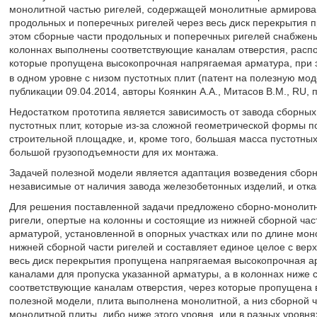
монолитной частью ригелей, содержащей монолитные армированн
продольных и поперечных ригелей через весь диск перекрытия 
этом сборные части продольных и поперечных ригелей снабжены
колоннах выполнены соответствующие каналам отверстия, распо
которые пропущена высокопрочная напрягаемая арматура, при э
в одном уровне с низом пустотных плит (патент на полезную мо
публикации 09.04.2014, авторы Коянкин А.А., Митасов В.М., RU, п
Недостатком прототипа является зависимость от завода сборных
пустотных плит, которые из-за сложной геометрической формы п
строительной площадке, и, кроме того, большая масса пустотн
большой грузоподъемности для их монтажа.
Задачей полезной модели является адаптация возведения сборн
независимые от наличия завода железобетонных изделий, и отк
Для решения поставленной задачи предложено сборно-монолитн
ригели, опертые на колонны и состоящие из нижней сборной час
арматурой, установленной в опорных участках или по длине мон
нижней сборной части ригелей и составляет единое целое с вер
весь диск перекрытия пропущена напрягаемая высокопрочная ар
каналами для пропуска указанной арматуры, а в колоннах ниже 
соответствующие каналам отверстия, через которые пропущена
полезной модели, плита выполнена монолитной, а низ сборной ч
монолитной плиты, либо ниже этого уровня, или в разных уровн