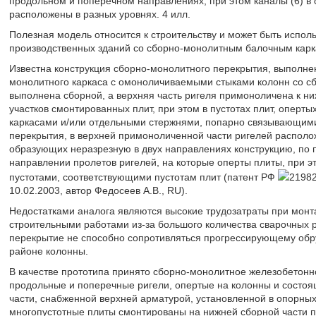
продольном и поперечном направлениях, при этом каналы (6) в
расположены в разных уровнях. 4 илл.
Полезная модель относится к строительству и может быть испол
производственных зданий со сборно-монолитным балочным карк
Известна конструкция сборно-монолитного перекрытия, выполнен
монолитного каркаса с омоноличиваемыми стыками колонн со сб
выполнена сборной, а верхняя часть ригеля примоноличена к н
участков смонтированных плит, при этом в пустотах плит, оперт
каркасами и/или отдельными стержнями, попарно связывающими
перекрытия, в верхней примоноличенной части ригелей располо
образующих неразрезную в двух направлениях конструкцию, по пл
направлении пролетов ригелей, на которые оперты плиты, при эт
пустотами, соответствующими пустотам плит (патент РФ
21982
10.02.2003, автор Федосеев А.В., RU).
Недостатками аналога являются высокие трудозатраты при монт
строительными работами из-за большого количества сварочных р
перекрытие не способно сопротивляться прогрессирующему обр
районе колонны.
В качестве прототипа принято сборно-монолитное железобетон
продольные и поперечные ригели, опертые на колонны и состоя
части, снабженной верхней арматурой, установленной в опорных
многопустотные плиты смонтированы на нижней сборной части 