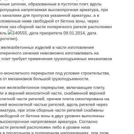
ые шпонки, образованные в пустотах плит, вдоль
пропущена напрягаемая высокопрочная арматура, при
 каналами для пропуска указанной арматуры, а в
ложенные ниже свободной от бетона зоны, через
том низ сборной части поперечного ригеля расположен
дель
140555, дата приоритета 09.01.2014, дата
рототип).
 железобетонных изделий в части изготовления
оперечного сечения невозможно изготавливать на
ых плит требует применения грузоподъемных механизмов
о-монолитного перекрытия под условия строительства,
аз от механизмов большой грузоподъемности.
ое железобетонное перекрытие, включающее плиту,
ти и верхней монолитной части, снабженной верхней
олитной части ригелей, причем плита смонтирована на
хней монолитной частью ригелей, вдоль ригелей через
матура, при этом сборные части ригелей снабжены
свободной от бетона зоны в двух уровнях выполнены
 высокопрочная напрягаемая арматура. Согласно
асти ригелей расположен либо в уровне низа
ях в продольном и поперечном направлениях, при этом