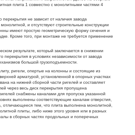
литная плита 1 совместно с монолитными частями 4
 перекрытия не зависит от наличия завода
 монолитной, и отсутствуют строительные конструкции
лонны имеют простую геометрическую форму сечения и
дке. Кроме того, при монтаже не требуется применение
еском результате, который заключается в снижении
о перекрытия в условиях независимости от завода
еханизмов большой грузоподъемности.
ту, ригели, опертые на колонны и состоящие из
верхней арматурой, установленной в опорных участках
вана на нижней сборной части ригелей и составляет
лей через весь диск перекрытия пропущена
ригелей снабжены каналами для пропуска указанной
уровнях выполнены соответствующие каналам отверстия,
, отличающееся тем, что плита выполнена монолитной,
олитной плиты, либо ниже этого уровня или в разных
налы в сборных частях продольных и поперечных