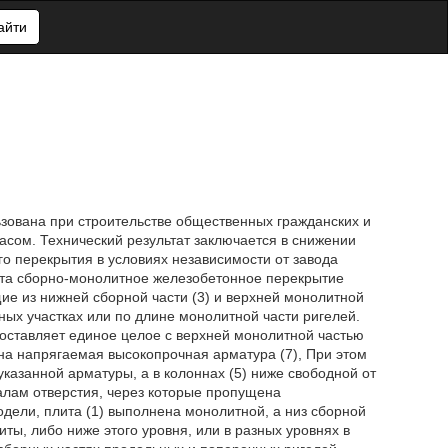
айти
ьзована при строительстве общественных гражданских и
сом. Технический результат заключается в снижении
о перекрытия в условиях независимости от завода
ата сборно-монолитное железобетонное перекрытие
ящие из нижней сборной части (3) и верхней монолитной
ных участках или по длине монолитной части ригелей.
составляет единое целое с верхней монолитной частью
ена напрягаемая высокопрочная арматура (7), При этом
указанной арматуры, а в колоннах (5) ниже свободной от
алам отверстия, через которые пропущена
дели, плита (1) выполнена монолитной, а низ сборной
ты, либо ниже этого уровня, или в разных уровнях в