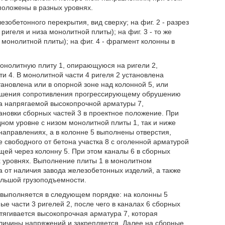
положены в разных уровнях.
зобетонного перекрытия, вид сверху; на фиг. 2 - разрез
ригеля и низа монолитной плиты); на фиг. 3 - то же
монолитной плиты); на фиг. 4 - фрагмент колонны в
онолитную плиту 1, опирающуюся на ригели 2,
и 4. В монолитной части 4 ригеля 2 установлена
тановлена или в опорной зоне над колонной 5, или
вышения сопротивления прогрессирующему обрушению
ка напрягаемой высокопрочной арматуры 7,
новки сборных частей 3 в проектное положение. При
дном уровне с низом монолитной плиты 1, так и ниже
направлениях, а в колонне 5 выполнены отверстия,
 свободного от бетона участка 8 с оголенной арматурой
щей через колонну 5. При этом каналы 6 в сборных
 уровнях. Выполнение плиты 1 в монолитном
 от наличия завода железобетонных изделий, а также
льшой грузоподъемности.
 выполняется в следующем порядке: на колонны 5
е части 3 ригелей 2, после чего в каналах 6 сборных
отягивается высокопрочная арматура 7, которая
еличины напряжений и закрепляется. Далее на сборные