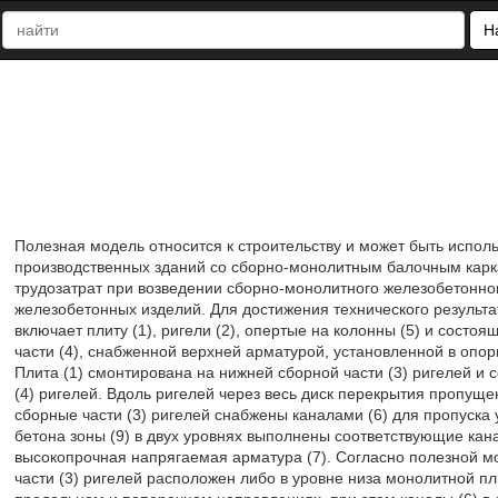
Н
Полезная модель относится к строительству и может быть испол
производственных зданий со сборно-монолитным балочным карка
трудозатрат при возведении сборно-монолитного железобетонног
железобетонных изделий. Для достижения технического результ
включает плиту (1), ригели (2), опертые на колонны (5) и состо
части (4), снабженной верхней арматурой, установленной в опор
Плита (1) смонтирована на нижней сборной части (3) ригелей и 
(4) ригелей. Вдоль ригелей через весь диск перекрытия пропущ
сборные части (3) ригелей снабжены каналами (6) для пропуска 
бетона зоны (9) в двух уровнях выполнены соответствующие кан
высокопрочная напрягаемая арматура (7). Согласно полезной мо
части (3) ригелей расположен либо в уровне низа монолитной пли