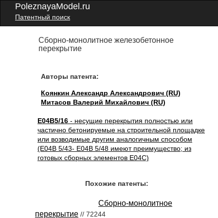
PoleznayaModel.ru
Патентный поиск
Сборно-монолитное железобетонное
перекрытие
Авторы патента:
Коянкин Александр Александрович (RU)
Митасов Валерий Михайлович (RU)
E04B5/16
- несущие перекрытия полностью или
частично бетонируемые на строительной площадке
или возводимые другим аналогичным способом
(E04B 5/43- E04B 5/48 имеют преимущество; из
готовых сборных элементов E04C)
Похожие патенты:
Сборно-монолитное
перекрытие
// 72244