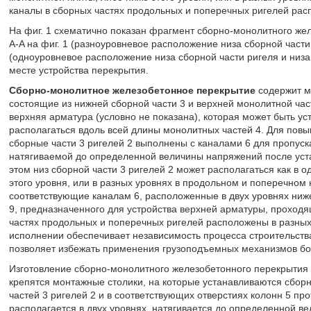
каналы в сборных частях продольных и поперечных ригелей рас
На фиг. 1 схематично показан фрагмент сборно-монолитного желе
A-A на фиг. 1 (разноуровневое расположение низа сборной части 
(одноуровневое расположение низа сборной части ригеля и низа 
месте устройства перекрытия.
Сборно-монолитное железобетонное перекрытие
содержит м
состоящие из нижней сборной части 3 и верхней монолитной част
верхняя арматура (условно не показана), которая может быть ус
располагаться вдоль всей длины монолитных частей 4. Для по
сборные части 3 ригелей 2 выполнены с каналами 6 для пропус
натягиваемой до определенной величины напряжений после уста
этом низ сборной части 3 ригелей 2 может располагаться как в о
этого уровня, или в разных уровнях в продольном и поперечном 
соответствующие каналам 6, расположенные в двух уровнях ниже
9, предназначенного для устройства верхней арматуры, проходя
частях продольных и поперечных ригелей расположены в разных
исполнении обеспечивает независимость процесса строительства
позволяет избежать применения грузоподъемных механизмов бо
Изготовление сборно-монолитного железобетонного перекрытия
крепятся монтажные столики, на которые устанавливаются сборны
частей 3 ригелей 2 и в соответствующих отверстиях колонн 5 пр
располагается в двух уровнях, натягивается до определенной в