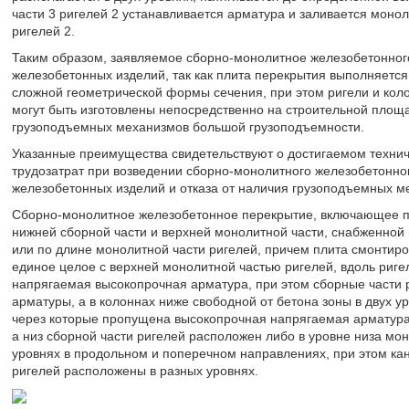
части 3 ригелей 2 устанавливается арматура и заливается моно
ригелей 2.
Таким образом, заявляемое сборно-монолитное железобетонного
железобетонных изделий, так как плита перекрытия выполняется
сложной геометрической формы сечения, при этом ригели и ко
могут быть изготовлены непосредственно на строительной площа
грузоподъемных механизмов большой грузоподъемности.
Указанные преимущества свидетельствуют о достигаемом технич
трудозатрат при возведении сборно-монолитного железобетонног
железобетонных изделий и отказа от наличия грузоподъемных м
Сборно-монолитное железобетонное перекрытие, включающее пли
нижней сборной части и верхней монолитной части, снабженной 
или по длине монолитной части ригелей, причем плита смонтиро
единое целое с верхней монолитной частью ригелей, вдоль риге
напрягаемая высокопрочная арматура, при этом сборные части 
арматуры, а в колоннах ниже свободной от бетона зоны в двух 
через которые пропущена высокопрочная напрягаемая арматура
а низ сборной части ригелей расположен либо в уровне низа мон
уровнях в продольном и поперечном направлениях, при этом ка
ригелей расположены в разных уровнях.