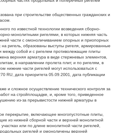
 сборных частях продольных и поперечных ригелей
ьзована при строительстве общественных гражданских и
асом.
ного по известной технологии возведения сборно-
орно-монолитными ригелями, в которых нижняя часть
ижней части с омоноличиванием опорных и приопорных
ых на ригель, образованы выступы ригеля, армированные
 между собой и с ригелем противолежащие плиты
жена верхняя арматура в виде стержневых элементов,
итам, в направлении пролета плит, и по ригелям, в
ом нижние части ригелей могут использоваться с
70 RU, дата приоритета 05.09.2001, дата публикации
аже и сложное осуществление технического контроля за
абот на стройплощадке, и, кроме того, приведенное
ушению из-за прерывистости нижней арматуры в
ное перекрытие, включающее многопустотные плиты,
щие из нижней сборной части и верхней монолитной
 участках или по длине монолитной части ригелей,
продольных ригелей и омоноличены верхней