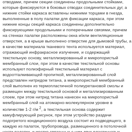
отводами, причем секции соединены продольными стойками,
которые фиксируются в боковых отводах соединительных дуг, а
нижние стойки каркаса вставлены нижними торцами в гнезда,
выполненные в полу палатки для фиксации каркаса, при этом
нижние концы секций каркаса соединены дополнительно
фиксирующими продольными и поперечными связями, причем
на стенках палатки расположены окна и/или вентиляционные
отверстия, а в крыше выполнено отверстие для дымовой трубы, а
в качестве материала тканевого тента используется материал,
отражающий инфракрасное излучение, и содержащий
текстильную основу, металлизированный и микропористый
мембранный слои, при этом в качестве текстильной основы
используют полиэфирный текстильный материал с
водоотталкивающей пропиткой, металлизированный слой
представлен нитридом титана, а микропористый мембранный
слой выполнен из термопластичной полиуретановой смолы и
размещен между текстильной основой и металлизированным
слоем, при этом нитрид титана нанесен на микропористый
мембранный слой на атомарно-молекулярном уровне в
2
количестве 1-2 г/м
, а текстильная основа содержит
камуфлирующий рисунок, при этом устройство раздачи
подогретого кондиционного воздуха состоит из подводящего, в
каждую из палаток, трубопровода, размещенного в потолочной
части палатки, и жестко связанных с ним двух пластинчатых