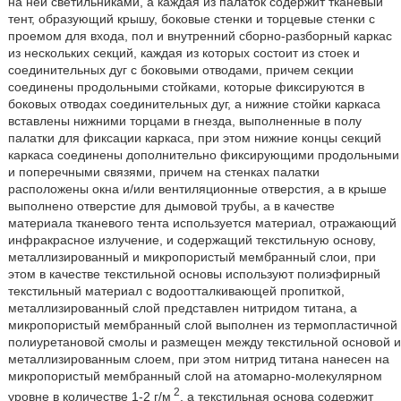
на ней светильниками, а каждая из палаток содержит тканевый
тент, образующий крышу, боковые стенки и торцевые стенки с
проемом для входа, пол и внутренний сборно-разборный каркас
из нескольких секций, каждая из которых состоит из стоек и
соединительных дуг с боковыми отводами, причем секции
соединены продольными стойками, которые фиксируются в
боковых отводах соединительных дуг, а нижние стойки каркаса
вставлены нижними торцами в гнезда, выполненные в полу
палатки для фиксации каркаса, при этом нижние концы секций
каркаса соединены дополнительно фиксирующими продольными
и поперечными связями, причем на стенках палатки
расположены окна и/или вентиляционные отверстия, а в крыше
выполнено отверстие для дымовой трубы, а в качестве
материала тканевого тента используется материал, отражающий
инфракрасное излучение, и содержащий текстильную основу,
металлизированный и микропористый мембранный слои, при
этом в качестве текстильной основы используют полиэфирный
текстильный материал с водоотталкивающей пропиткой,
металлизированный слой представлен нитридом титана, а
микропористый мембранный слой выполнен из термопластичной
полиуретановой смолы и размещен между текстильной основой и
металлизированным слоем, при этом нитрид титана нанесен на
микропористый мембранный слой на атомарно-молекулярном
2
уровне в количестве 1-2 г/м
, а текстильная основа содержит