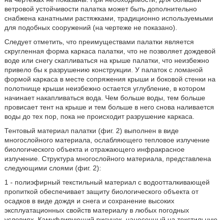
ветровой устойчивости палатка может быть дополнительно
снабжена канатными растяжками, традиционно используемыми
для подобных сооружений (на чертеже не показано).
Следует отметить, что преимуществами палатки является
скругленная форма каркаса палатки, что не позволяет дождевой
воде или снегу скапливаться на крыше палатки, что неизбежно
привело бы к разрушению конструкции. У палаток с ломаной
формой каркаса в месте сопряжения крыши и боковой стенки на
полотнище крыши неизбежно остается углубление, в котором
начинает накапливаться вода. Чем больше воды, тем больше
провисает тент на крыше и тем больше в него снова наливается
воды до тех пор, пока не происходит разрушение каркаса.
Тентовый материал палатки (фиг. 2) выполнен в виде
многослойного материала, ослабляющего тепловое излучение
биологического объекта и отражающего инфракрасное
излучение. Структура многослойного материала, представлена
следующими слоями (фиг. 2):
1 - полиэфирный текстильный материал с водоотталкивающей
пропиткой обеспечивает защиту биологического объекта от
осадков в виде дождя и снега и сохранение высоких
эксплуатационных свойств материалу в любых погодных
условиях. Камуфлирующий рисунок, нанесенный на текстильную