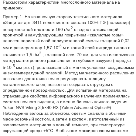
Рассмотрим характеристики многослойного материала на
примерах.
Пример 1. На изнаночную сторону текстильного материала
«Защита» арт. 3411 волокнистого состава 100% ПЭ (полиэфир)
2
поверхностной плотности 160 г/м
с водоотталкивающей
пропиткой и камуфлирующим покрытием «скалистые горы»
нанесен пористый слой полиуретановой смолы толщиной 0,02
-6
мм и размером пор 1,57·10
м и тонкий слой нитрида титана в
2
количестве 1,5 г/м
, толщиной слоя 70 нм, для чего использован
метод магнетронного распыления в глубоком вакууме (порядка
-5
5·10
мм рт.ст.), реализованный в мягких условиях, создаваемых
низкотемпературной плазмой. Метод магнетронного распыления
позволяет достаточно точно регулировать толщину
металлического слоя, позволяет создавать структуры с
определенной проводимостью. Для испытания материала на
отражающие свойства инфракрасного излучения применялась
система ночного видения, а именно бинокль ночного видения
Yukon NVB Viking 3,5×40 RX (Yukon Advanced Optics®).
Наблюдение велось за объектом, одетым сначала в обычный
маскировочный костюм, а затем в костюм, изготовленный из
заявляемого материала в полной темноте, при температуре
окружающей среды +5°C. В обычном маскировочном костюме