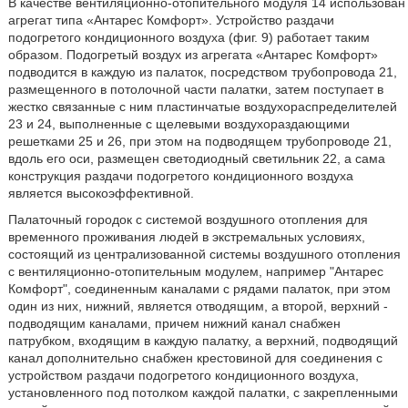
В качестве вентиляционно-отопительного модуля 14 использован
агрегат типа «Антарес Комфорт». Устройство раздачи
подогретого кондиционного воздуха (фиг. 9) работает таким
образом. Подогретый воздух из агрегата «Антарес Комфорт»
подводится в каждую из палаток, посредством трубопровода 21,
размещенного в потолочной части палатки, затем поступает в
жестко связанные с ним пластинчатые воздухораспределителей
23 и 24, выполненные с щелевыми воздухораздающими
решетками 25 и 26, при этом на подводящем трубопроводе 21,
вдоль его оси, размещен светодиодный светильник 22, а сама
конструкция раздачи подогретого кондиционного воздуха
является высокоэффективной.
Палаточный городок с системой воздушного отопления для
временного проживания людей в экстремальных условиях,
состоящий из централизованной системы воздушного отопления
с вентиляционно-отопительным модулем, например "Антарес
Комфорт", соединенным каналами с рядами палаток, при этом
один из них, нижний, является отводящим, а второй, верхний -
подводящим каналами, причем нижний канал снабжен
патрубком, входящим в каждую палатку, а верхний, подводящий
канал дополнительно снабжен крестовиной для соединения с
устройством раздачи подогретого кондиционного воздуха,
установленного под потолком каждой палатки, с закрепленными