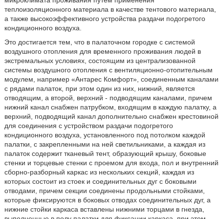
теплоизоляционного материала в качестве тентового материала,
а также высокоэффективного устройства раздачи подогретого
кондиционного воздуха.
Это достигается тем, что в палаточном городке с системой
воздушного отопления для временного проживания людей в
экстремальных условиях, состоящим из централизованной
системы воздушного отопления с вентиляционно-отопительным
модулем, например «Антарес Комфорт», соединенным каналами
с рядами палаток, при этом один из них, нижний, является
отводящим, а второй, верхний - подводящим каналами, причем
нижний канал снабжен патрубком, входящим в каждую палатку, а
верхний, подводящий канал дополнительно снабжен крестовиной
для соединения с устройством раздачи подогретого
кондиционного воздуха, установленного под потолком каждой
палатки, с закрепленными на ней светильниками, а каждая из
палаток содержит тканевый тент, образующий крышу, боковые
стенки и торцевые стенки с проемом для входа, пол и внутренний
сборно-разборный каркас из нескольких секций, каждая из
которых состоит из стоек и соединительных дуг с боковыми
отводами, причем секции соединены продольными стойками,
которые фиксируются в боковых отводах соединительных дуг, а
нижние стойки каркаса вставлены нижними торцами в гнезда,
выполненные в полу палатки для фиксации каркаса, при этом