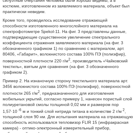
силуэтные очертания человека были хорошо видимы, а в
костюме, изготовленном из заявляемого материала, объект был
практически невидим.
Кроме того, проводилось исследование отражающей
способности изготовленного многослойного материала на
спектрофотометре Spekol-11. На фиг. 3 представлены данные,
подтверждающие существенное увеличение спектрального
коэффициента отражения заявляемого материала (на фиг. 3
обозначенного графиком 1) по сравнению с материалом, арт.
80406, «Габарит», волокнистого состава 100% ПЭ (полиэфир),
2
поверхностной плотности 220 г/м
, производитель «Чайковский
текстиль», взятым для сравнения (на фиг. 3 обозначенного
графиком 2).
Пример 2. На изнаночную сторону текстильного материала арт.
3456 волокнистого состава 100% ПЭ (полиэфир), поверхностной
2
плотности 265 г/м
, предназначенного для изготовления
мобильных укрытий, согласно примеру 1, нанесен пористый слой
полиуретановой смолы толщиной 0,02 мм и размером пор
-6
2
1,57·10
м и тонкий слой нитрида титана в количестве 2 г/м
,
толщиной слоя 90 нм. Для испытания материала на отражающую
способность использовался тепловизор FLIR 15 (инфракрасная
камера) - оптико-электронный измерительный прибор,