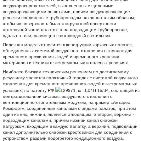
воздухораспределителей, выполненных с щелевыми
воздухораздающими решетками, причем воздухораздающие
решетки соединены с трубопроводом наклонно таким образом,
чтобы их поверхность была конгруэнтной поверхности
потолочной части палаток, а на подводящем трубопроводе,
вдоль его оси, размещен светодиодный светильник.
Полезная модель относится к конструкции каркасных палаток,
объединенных системой воздушного отопления в городок для
временного проживания людей и временного хранения
материалов и техники в экстремальных и полевых условиях.
Наиболее близким техническим решением по достигаемому
результату является палаточный городок с системой воздушного
отопления для временного проживания людей в экстремальных
условиях, по патенту РФ
129971, кл. E04H 15/34, состоящий из
централизованной системы воздушного отопления с
вентиляционно-отопительным модулем, например «Антарес
Комфорт», соединенным каналами с рядами палаток, при этом
один из них, нижний, является отводящим, а второй, верхний -
подводящим каналами, причем нижний канал снабжен
патрубком, входящим в каждую палатку, а верхний, подводящий
канал дополнительно снабжен крестовиной для соединения с
устройством раздачи подогретого кондиционного воздуха,