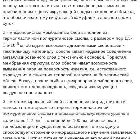
основу, может выполняться в цветовом фоне, максимально
приближенном к фону окружающей среды нахождения объекта,
что обеспечивает ему визуальный камуфляж в дневное время
суток.
2 - микропористый мембранный слой выполнен из
термопластичной полиуретановой смолы, с размером пор 1,3-
-6
1,6·10
м, обладает высокими адгезионными свойствами к
текстильному материалу, обеспечивает надежное соединение
металлизированного слоя с текстильной основой. Пористая
мембранная структура слоя обеспечивает возможность
выведения пара на поверхность изделия, т.е. естественного
охлаждения и снижения тепловой нагрузки на биологический
объект. Воздух, находящийся в микропорах мембранного слоя,
снижает его теплопроводность, создавая изолирующее
воздушное пространство.
3 - металлизированный слой выполнен из нитрида титана и
нанесен на материал со стороны термопластичной
полиуретановой смолы на атомарно-молекулярном уровне в
2
количестве 1-2 г/м
, толщиной до 100 нм, обеспечивает
теплоизоляцию и существенно ослабляет теплоотдачу и
способствует отражению инфракрасного излучения заявляемого
материала. Нитрид титана при нанесении его тонкой пленкой