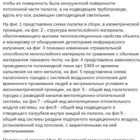
чтобы их поверхность была конгруэнтной поверхности
потолочной части палаток, а на подводящем трубопроводе,
вдоль его оси, размещен светодиодный светильник.
На фиг. 1 представлена схема палатки в сборе, в изометрической
проекции, на фиг. 2 - структура многослойного материала,
обеспечивающего высокие теплоизоляционные свойства объекта
и маскировку от обнаружения детекторами инфракрасного
излучения; на фиг. 3 показано изменение отражательной
способности многослойного материала по сравнению с обычным
материалом тканевого тента; на фиг. 4 представлена зависимость
проводимости полиамидной ткани арт. 5369 от времени
напыления на него металла, на фиг. 5 представлена схема
палаточного городка с системой воздушного отопления для
временного проживания людей в экстремальных условиях в
аксонометрической проекции, на фиг. 6 - общий вид палаточного
городка с разводкой каналов вентиляционно-отопительной
системы, на фиг.7 - общий вид вентиляционно-отопительного
модуля системы, на фиг.8 - общий вид подводящего и
отводящего патрубков внутри каждой из палаток, на фиг.9 -
общий вид системы раздачи подогретого кондиционного воздуха,
установленной под потолком, с закрепленными на ней
светильниками.