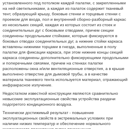
установленного под потолком каждой палатки, с закрепленными
на ней светильниками, а каждая из палаток содержит тканевый
тент, образующий крышу, боковые стенки и торцевые стенки с
проемом для входа, пол и внутренний сборно-разборный каркас
из нескольких секций, каждая из которых состоит из стоек и
соединительных дуг с боковыми отводами, причем секции
соединены продольными стойками, которые фиксируются в
боковых отводах соединительных дуг, а нижние стойки каркаса
вставлены нижними торцами в гнезда, выполненные в полу
палатки для фиксации каркаса, при этом нижние концы секций
каркаса соединены дополнительно фиксирующими продольными
и поперечными связями, причем на стенках палатки
расположены окна и/или вентиляционные отверстия, а в крыше
выполнено отверстие для дымовой трубы, а в качестве
материала тканевого тента используется материал, отражающий
инфракрасное излучение.
Недостатком известной конструкции являются сравнительно
невысокие эксплуатационные свойства устройства раздачи
подогретого кондиционного воздуха.
Технически достижимый результат - повышение
эксплуатационных свойств в экстремальных условиях при
наличии низких температур и обеспечение нормального
микроклимата проживания путем применения