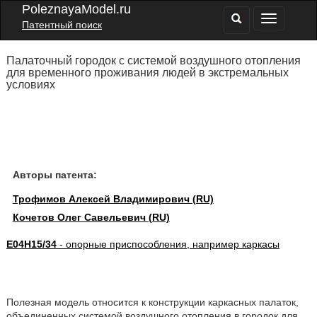
PoleznayaModel.ru
Патентный поиск
Палаточный городок с системой воздушного отопления
для временного проживания людей в экстремальных
условиях
Авторы патента:
Трофимов Алексей Владимирович (RU)
Кочетов Олег Савельевич (RU)
E04H15/34
- опорные приспособления, например каркасы
Полезная модель относится к конструкции каркасных палаток,
объединенных системой воздушного отопления в городок для