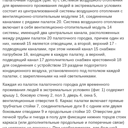
Палаточный городок (фиг. 6) с системой воздушного отопления
для временного проживания людей в экстремальных условиях
состоит из централизованной системы воздушного отопления с
вентиляционно-отопительным модулем 14, соединенным
каналами с рядами палаток 20. Система воздушного отопления
включает в себя вентиляционно-отопительный модуль 14
системы, имеющей два центральных канала, расположенных
между рядами палаток 20 палаточного городка, причем один из
них, нижний 15 является отводящим, а второй, верхний 17 -
подводящим каналами, при этом нижний канал 15 снабжен
патрубком 16, входящим в каждую палатку, а верхний,
подводящий канал 17 дополнительно снабжен крестовиной 18
для соединения с устройством 19 раздачи подогретого
кондиционного воздуха, установленного под потолком каждой
палатки, с закрепленными на ней светильниками.
Каждая из палаток палаточного городка для временного
проживания людей в экстремальных условиях (фиг. 1) содержит
крышу 1, боковую стенку 2, пол 3, дверь 4, окна 5,
вентиляционные отверстия 6. Каркас палатки включает прямые
трубчатые стойки 7, соединительные дуги 8 с одним или двумя
боковыми отводами 9 и продольные стойки 10. Отверстие для
печной трубы и гнезда в полу для фиксации нижних торцов стоек
каркаса (или дополнительные продольные и поперечные связи)
на чертежах не показаны. При необходимости, для большей