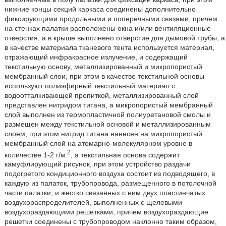
нижние концы секций каркаса соединены дополнительно
фиксирующими продольными и поперечными связями, причем
на стенках палатки расположены окна и/или вентиляционные
отверстия, а в крыше выполнено отверстие для дымовой трубы, а
в качестве материала тканевого тента используется материал,
отражающий инфракрасное излучение, и содержащий
текстильную основу, металлизированный и микропористый
мембранный слои, при этом в качестве текстильной основы
используют полиэфирный текстильный материал с
водоотталкивающей пропиткой, металлизированный слой
представлен нитридом титана, а микропористый мембранный
слой выполнен из термопластичной полиуретановой смолы и
размещен между текстильной основой и металлизированным
слоем, при этом нитрид титана нанесен на микропористый
мембранный слой на атомарно-молекулярном уровне в
2
количестве 1-2 г/м
, а текстильная основа содержит
камуфлирующий рисунок, при этом устройство раздачи
подогретого кондиционного воздуха состоит из подводящего, в
каждую из палаток, трубопровода, размещенного в потолочной
части палатки, и жестко связанных с ним двух пластинчатых
воздухораспределителей, выполненных с щелевыми
воздухораздающими решетками, причем воздухораздающие
решетки соединены с трубопроводом наклонно таким образом,