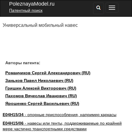
PoleznayaModel.ru
Патентный поиск
Универсальный мобильный навес
Авторы патента:
Романчиков Сергей Александрович (RU)
Заньков Павел Николаевич (RU)
Гришин Алексей Викторович (RU)
Пахомов Вячеслав Иванович (RU)
Ярошенко Сергей Васильевич (RU)
E04H15/34
- опорные приспособления, например каркасы
E04H15/06
- навесы или тенты, поддерживаемые по крайней
мере частично транспортными средствами