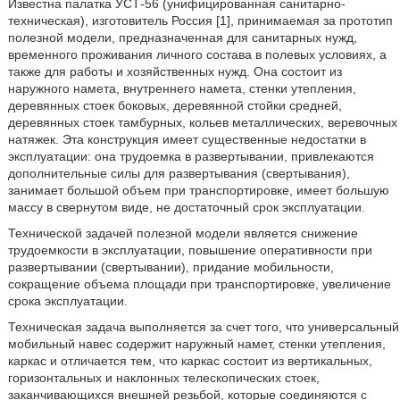
Известна палатка УСТ-56 (унифицированная санитарно-
техническая), изготовитель Россия [1], принимаемая за прототип
полезной модели, предназначенная для санитарных нужд,
временного проживания личного состава в полевых условиях, а
также для работы и хозяйственных нужд. Она состоит из
наружного намета, внутреннего намета, стенки утепления,
деревянных стоек боковых, деревянной стойки средней,
деревянных стоек тамбурных, кольев металлических, веревочных
натяжек. Эта конструкция имеет существенные недостатки в
эксплуатации: она трудоемка в развертывании, привлекаются
дополнительные силы для развертывания (свертывания),
занимает большой объем при транспортировке, имеет большую
массу в свернутом виде, не достаточный срок эксплуатации.
Технической задачей полезной модели является снижение
трудоемкости в эксплуатации, повышение оперативности при
развертывании (свертывании), придание мобильности,
сокращение объема площади при транспортировке, увеличение
срока эксплуатации.
Техническая задача выполняется за счет того, что универсальный
мобильный навес содержит наружный намет, стенки утепления,
каркас и отличается тем, что каркас состоит из вертикальных,
горизонтальных и наклонных телескопических стоек,
заканчивающихся внешней резьбой, которые соединяются с