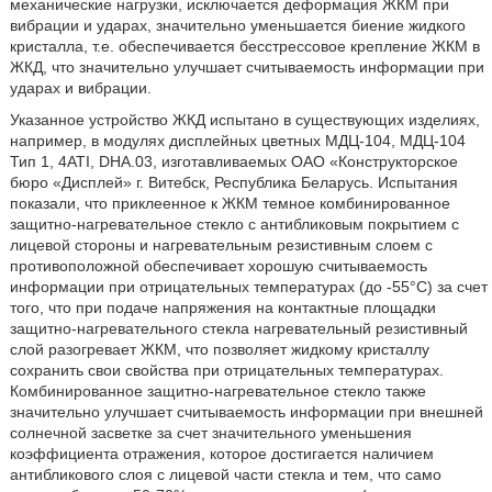
механические нагрузки, исключается деформация ЖКМ при
вибрации и ударах, значительно уменьшается биение жидкого
кристалла, т.е. обеспечивается бесстрессовое крепление ЖКМ в
ЖКД, что значительно улучшает считываемость информации при
ударах и вибрации.
Указанное устройство ЖКД испытано в существующих изделиях,
например, в модулях дисплейных цветных МДЦ-104, МДЦ-104
Тип 1, 4ATI, DHA.03, изготавливаемых ОАО «Конструкторское
бюро «Дисплей» г. Витебск, Республика Беларусь. Испытания
показали, что приклеенное к ЖКМ темное комбинированное
защитно-нагревательное стекло с антибликовым покрытием с
лицевой стороны и нагревательным резистивным слоем с
противоположной обеспечивает хорошую считываемость
информации при отрицательных температурах (до -55°C) за счет
того, что при подаче напряжения на контактные площадки
защитно-нагревательного стекла нагревательный резистивный
слой разогревает ЖКМ, что позволяет жидкому кристаллу
сохранить свои свойства при отрицательных температурах.
Комбинированное защитно-нагревательное стекло также
значительно улучшает считываемость информации при внешней
солнечной засветке за счет значительного уменьшения
коэффициента отражения, которое достигается наличием
антибликового слоя с лицевой части стекла и тем, что само