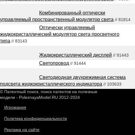
Комбинированный оптически
управляемый пространственный модулятор света
// 81814
Оптически управляемый
жидкокристаллический модулятор света просветного
типа
// 83143
Жидкокристаллический дисплей
// 91443
Светопровод
// 91444
Светодиодная двухрежимная система
подсвета жидкокристаллического индикатора
// 103633
© Патентный поиск, поиск патентов на полезные
модели - PoleznayaModel.RU 2012-2024
Игромания
Политика конфиденциальности
Реклама на сайте