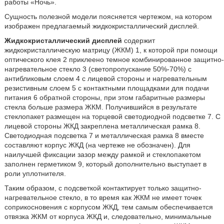
работы «Ночь».
Сущность полезной модели поясняется чертежом, на котором
изображен предлагаемый жидкокристаллический дисплей.
Жидкокристаллический дисплей
содержит
жидкокристаллическую матрицу (ЖКМ) 1, к которой при помощи
оптического клея 2 приклеено темное комбинированное защитно-
нагревательное стекло 3 (светопропускание 50%-70%) с
антибликовым слоем 4 с лицевой стороны и нагревательным
резистивным слоем 5 с контактными площадками для подачи
питания 6 обратной стороны, при этом габаритные размеры
стекла больше размера ЖКМ. Получившийся в результате
стеклопакет размещен на торцевой светодиодной подсветке 7. С
лицевой стороны ЖКД закреплена металлическая рамка 8.
Светодиодная подсветка 7 и металлическая рамка 8 вместе
составляют корпус ЖКД (на чертеже не обозначен). Для
наилучшей фиксации зазор между рамкой и стеклопакетом
заполнен герметиком 9, который дополнительно выступает в
роли уплотнителя.
Таким образом, с подсветкой контактирует только защитно-
нагревательное стекло, в то время как ЖКМ не имеет точек
соприкосновения с корпусом ЖКД, тем самым обеспечивается
отвязка ЖКМ от корпуса ЖКД и, следовательно, минимальные