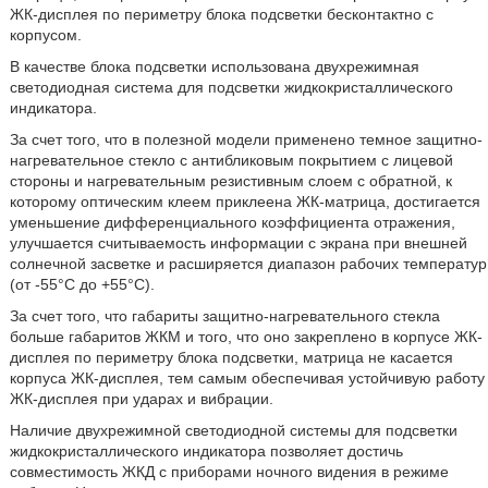
ЖК-дисплея по периметру блока подсветки бесконтактно с
корпусом.
В качестве блока подсветки использована двухрежимная
светодиодная система для подсветки жидкокристаллического
индикатора.
За счет того, что в полезной модели применено темное защитно-
нагревательное стекло с антибликовым покрытием с лицевой
стороны и нагревательным резистивным слоем с обратной, к
которому оптическим клеем приклеена ЖК-матрица, достигается
уменьшение дифференциального коэффициента отражения,
улучшается считываемость информации с экрана при внешней
солнечной засветке и расширяется диапазон рабочих температур
(от -55°C до +55°C).
За счет того, что габариты защитно-нагревательного стекла
больше габаритов ЖКМ и того, что оно закреплено в корпусе ЖК-
дисплея по периметру блока подсветки, матрица не касается
корпуса ЖК-дисплея, тем самым обеспечивая устойчивую работу
ЖК-дисплея при ударах и вибрации.
Наличие двухрежимной светодиодной системы для подсветки
жидкокристаллического индикатора позволяет достичь
совместимость ЖКД с приборами ночного видения в режиме