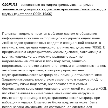
G02F1/13
- основанные на жидких кристаллах, например
элементы индикации на жидких монокристаллах (материалы для
жидких кристаллов C09K 19/00)
Полезная модель относится к области систем отображения
информации в составе информационно-управляющего поля
любых видов транспортных средств и специальной техники, а
именно, к конструкции жидкокристаллических дисплеев (ЖКД). В
предложенном жидкокристаллическом дисплее, включающем
корпус, жидкокристаллическую матрицу с защитно-
нагревательным стеклом и блок подсветки, защитно-
нагревательное стекло выполнено темным с нанесенным на нем
антибликовым покрытием, к которому прикреплена
жидкокристаллическая матрица при помощи оптического клея.
Защитно-нагревательное стекло закреплено в корпусе ЖКД по
периметру блока подсветки, обеспечивая тем самым
бесконтактное крепление жидкокристаллической матрицы в ЖКД,
что обеспечивает минимальные механические нагрузки и
исключает деформацию жидкокристаллической матрицы при
вибрации и ударах. В качестве блока подсветки может быть
использована двухрежимная светодиодная система для