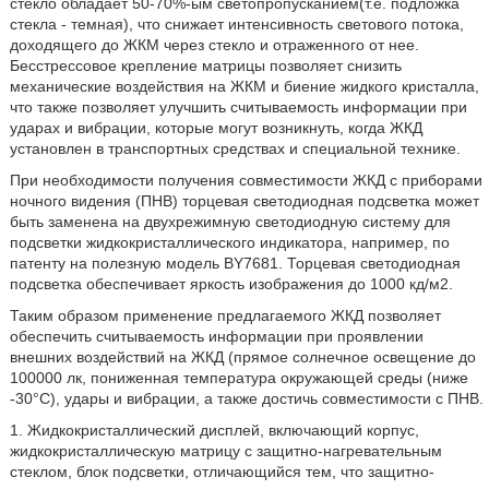
стекло обладает 50-70%-ым светопропусканием(т.е. подложка
стекла - темная), что снижает интенсивность светового потока,
доходящего до ЖКМ через стекло и отраженного от нее.
Бесстрессовое крепление матрицы позволяет снизить
механические воздействия на ЖКМ и биение жидкого кристалла,
что также позволяет улучшить считываемость информации при
ударах и вибрации, которые могут возникнуть, когда ЖКД
установлен в транспортных средствах и специальной технике.
При необходимости получения совместимости ЖКД с приборами
ночного видения (ПНВ) торцевая светодиодная подсветка может
быть заменена на двухрежимную светодиодную систему для
подсветки жидкокристаллического индикатора, например, по
патенту на полезную модель BY7681. Торцевая светодиодная
подсветка обеспечивает яркость изображения до 1000 кд/м2.
Таким образом применение предлагаемого ЖКД позволяет
обеспечить считываемость информации при проявлении
внешних воздействий на ЖКД (прямое солнечное освещение до
100000 лк, пониженная температура окружающей среды (ниже
-30°C), удары и вибрации, а также достичь совместимости с ПНВ.
1. Жидкокристаллический дисплей, включающий корпус,
жидкокристаллическую матрицу с защитно-нагревательным
стеклом, блок подсветки, отличающийся тем, что защитно-