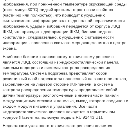
изображения, при пониженной температуре окружающей среды
(ниже минус 30°C) жидкий кристалл теряет свои свойства
(частично или полностью), что приводит к ухудшению
считываемость информации вплоть до полной неразличимости
изображения, удары и вибрация передается от корпуса ЖКД
ЖКМ, что приводит к деформации ЖКМ, биению жидкого
кристалла и, следовательно, к ухудшению считываемости
информации - появлению светлого мерцающего пятна в центре
экрана.
Наиболее близким к заявленному техническому решению
является ЖКД, состоящий из жидкокристаллической панели,
системы подогрева и системы контроля распределения
температуры. Система подогрева представляет собой
резистивный слой нагревателя нанесенный на защитное стекло,
закрепленное на лицевой стороне ЖК-панели, а система
контроля распределения температуры представляет собой
датчик температуры расположенный в нижней части панели
между защитным стеклом и панелью, выход которого соединен с
входом модуля питания и управления. Все части
жидкокристаллического дисплея находятся в герметичном
корпусе (Патент на полезную модель RU 91443 U1).
Недостатком указанного технического решения является