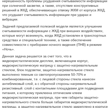
нерешенность проблемы ухудшения считываемости информации
при солнечной засветке, а также, отсутствие конструктивных
решений в ЖКД, обеспечивающих отвязку ЖКМ от корпуса ЖКД,
что ухудшает считываемость информации при ударах и
вибрации.
Задачей предлагаемой полезной модели является улучшение
считываемости информации с ЖКД при внешних воздействиях,
которые могут возникнуть, когда ЖКД установлен в транспортных
средствах и специальной технике, а также обеспечение
совместимости с приборами ночного видения (ПНВ) в режиме
«Ночь».
Данная задача решается за счет того, что в
жидкокристаллическом дисплее, включающем корпус,
жидкокристаллическую матрицу с защитно-нагревательным
стеклом, блок подсветки, защитно-нагревательное стекло
выполнено темным со светопропусканием 50-70% и
комбинированным, т.е. с лицевой стороны стекла нанесен
антибликовый слой, а с обратной стороны нагревательный
резистивный. слой с контактными площадками для подведения
питания, к которому приклеена оптическим клеем
жидкокристаллическая матрица, при чем габариты защитно-
нагревательного стекла больше габаритов жидкокристаллической
матрицы, а защитно-нагревательное стекло закреплено в корпусе