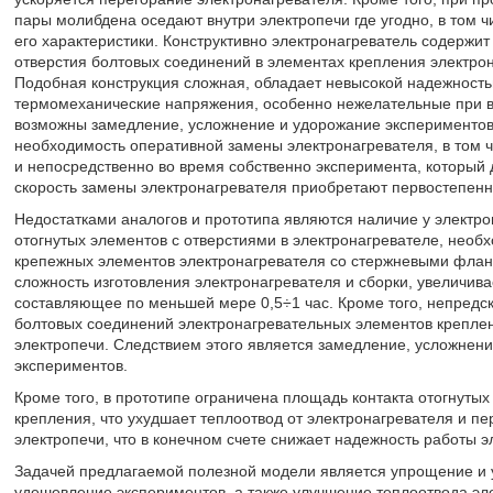
пары молибдена оседают внутри электропечи где угодно, в том ч
его характеристики. Конструктивно электронагреватель содерж
отверстия болтовых соединений в элементах крепления электро
Подобная конструкция сложная, обладает невысокой надежностью
термомеханические напряжения, особенно нежелательные при в
возможны замедление, усложнение и удорожание экспериментов,
необходимость оперативной замены электронагревателя, в том чи
и непосредственно во время собственно эксперимента, который 
скорость замены электронагревателя приобретают первостепенн
Недостатками аналогов и прототипа являются наличие у электр
отогнутых элементов с отверстиями в электронагревателе, необ
крепежных элементов электронагревателя со стержневыми фла
сложность изготовления электронагревателя и сборки, увеличив
составляющее по меньшей мере 0,5÷1 час. Кроме того, непредск
болтовых соединений электронагревательных элементов креплен
электропечи. Следствием этого является замедление, усложнени
экспериментов.
Кроме того, в прототипе ограничена площадь контакта отогнуты
крепления, что ухудшает теплоотвод от электронагревателя и п
электропечи, что в конечном счете снижает надежность работы э
Задачей предлагаемой полезной модели является упрощение и 
удешевление экспериментов, а также улучшение теплоотвода эле