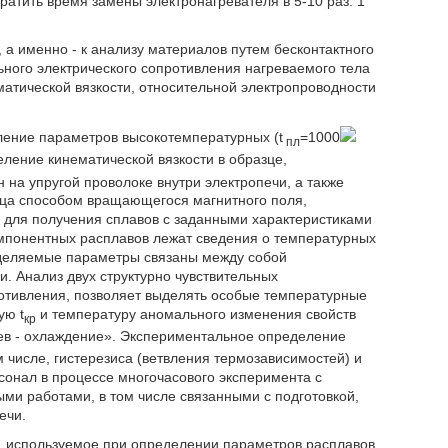
ратить время замены электронагревателя в 5-10 раз. 1
 а именно - к анализу материалов путем бесконтактного
ного электрического сопротивления нагреваемого тела
матической вязкости, относительной электропроводности
ение параметров высокотемпературных (t
=1000
пл
еление кинематической вязкости в образце,
 на упругой проволоке внутри электропечи, а также
зца способом вращающегося магнитного поля,
 для получения сплавов с заданными характеристиками
мпонентных расплавов лежат сведения о температурных
еделяемые параметры связаны между собой
 Анализ двух структурно чувствительных
ротивления, позволяет выделять особые температурные
ую t
и температуру аномального изменения свойств
кр
грев - охлаждение». Экспериментальное определение
 числе, гистерезиса (ветвления термозависимостей) и
онал в процессе многочасового эксперимента с
и работами, в том числе связанными с подготовкой,
ечи.
и, используемое при определении параметров расплавов