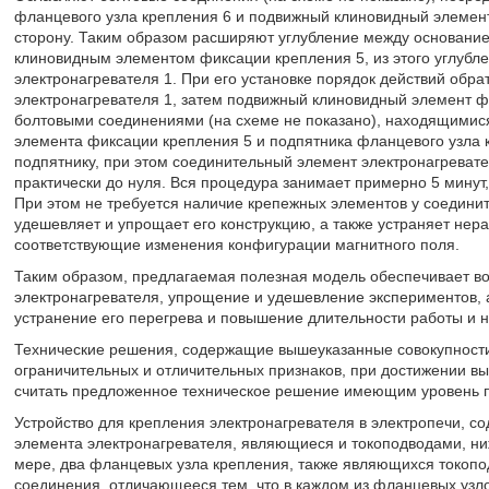
фланцевого узла крепления 6 и подвижный клиновидный элемент
сторону. Таким образом расширяют углубление между основани
клиновидным элементом фиксации крепления 5, из этого углуб
электронагревателя 1. При его установке порядок действий обр
электронагревателя 1, затем подвижный клиновидный элемент фи
болтовыми соединениями (на схеме не показано), находящимися
элемента фиксации крепления 5 и подпятника фланцевого узла к
подпятнику, при этом соединительный элемент электронагревате
практически до нуля. Вся процедура занимает примерно 5 минут,
При этом не требуется наличие крепежных элементов у соединит
удешевляет и упрощает его конструкцию, а также устраняет нер
соответствующие изменения конфигурации магнитного поля.
Таким образом, предлагаемая полезная модель обеспечивает в
электронагревателя, упрощение и удешевление экспериментов, 
устранение его перегрева и повышение длительности работы и н
Технические решения, содержащие вышеуказанные совокупности 
ограничительных и отличительных признаков, при достижении вы
считать предложенное техническое решение имеющим уровень 
Устройство для крепления электронагревателя в электропечи, с
элемента электронагревателя, являющиеся и токоподводами, н
мере, два фланцевых узла крепления, также являющихся токопо
соединения, отличающееся тем, что в каждом из фланцевых узл