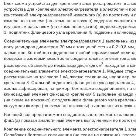
Блок-схема устройства для крепления электронагревателя в элек
устройства для крепления электронагревателя в электропечи при
конструкций электронагревателей известного (а) по прототипу и
камера электропечи (на схеме не показано) содержит соедините
изучаемым расплавом (на схеме не показано), водоохлаждаемые
3, подпятник фланцевого узла крепления 4, подвижный клинови
Соединительные элементы электронагревателя 1 выполнены из 
полуцилиндров диаметром 30 мм с толщиной стенки 0,2÷0,8 мм,
элементов. Контейнер представляет собой керамический цилинд
подвеске в изотермической зоне соединительных элементов элек
3
расплавом, объемом до нескольких десятков см
находится в кон
соединительных элементов электронагревателя 1. Медные стер
рассчитанные на ток около 1 кА, жестко соединены, например, 
крепления 3. Стальной подпятник фланцевого узла крепления 4
жестко зафиксирован, например, болтовыми соединениями, на 
клиновидный элемент фиксации крепления 5 выполнен из меди и
(на схеме не показано) с подпятником фланцевого узла крепле
вакуумная камера (на схеме не показаны) выполнены из нержав
Внешний вид предлагаемого соединительного элемента электрона
фиг.3(а) показан аналогичный элемент, выполненный по прототип
Крепление соединительного элемента электронагревателя 1 эл
Ослабляют болтовые соединения (на схеме не показано), посре