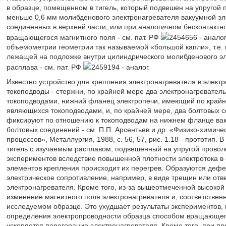
в образце, помещенном в тигель, который подвешен на упругой п
меньше 0,6 мм молибденового электронагревателя вакуумной эле
соединенных в верхней части, или при аналогичном бесконтакт
вращающегося магнитного поля - см. пат. РФ
2454656 - анало
объемометрии геометрии так называемой «большой капли», т.е.
лежащей на подложке внутри цилиндрического молибденового эл
расплава - см. пат. РФ
2459194 - аналог.
Известно устройство для крепления электронагревателя в элек
токоподводы - стержни, по крайней мере два электронагревате
токоподводами, нижний фланец электропечи, имеющий по крайн
являющихся токоподводами, и, по крайней мере, два болтовых с
фиксируют по отношению к токоподводам на нижнем фланце ваку
болтовых соединений - см. П.П. Арсентьев и др. «Физико-химич
процессов», Металлургия, 1988, с. 56, 57, рис. 1.18 - прототип
тигель с изучаемым расплавом, подвешенный на упругой проволо
экспериментов вследствие повышенной плотности электротока в
элементов крепления происходит их перегрев. Образуются дефек
электрическое сопротивление, например, в виде трещин или от
электронагревателя. Кроме того, из-за вышеотмеченной высокой
изменение магнитного поля электронагревателя и, соответствен
исследуемом образце. Это ухудшает результаты экспериментов, 
определения электропроводности образца способом вращающегос
ускоряется перегорание электронагревателя. Кроме того, при п