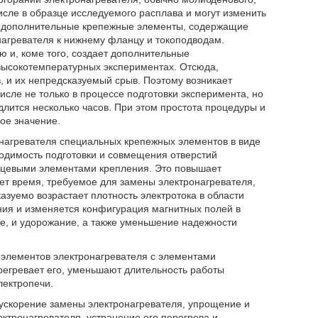
исле в образце исследуемого расплава и могут изменить
ит дополнительные крепежные элементы, содержащие
нагревателя к нижнему фланцу и токоподводам.
 и, коме того, создает дополнительные
ысокотемпературных экспериментах. Отсюда,
 и их непредсказуемый срыв. Поэтому возникает
сле не только в процессе подготовки эксперимента, но
длится несколько часов. При этом простота процедуры и
ое значение.
онагревателя специальных крепежных элементов в виде
ходимость подготовки и совмещения отверстий
нцевыми элементами крепления. Это повышает
ает время, требуемое для замены электронагревателя,
азуемо возрастает плотность электротока в области
ия и изменяется конфигурация магнитных полей в
е, и удорожание, а также уменьшение надежности
х элементов электронагревателя с элементами
ерегревает его, уменьшают длительность работы
лектропечи.
ускорение замены электронагревателя, упрощение и
ктронагревателя, устранение его перегрева и