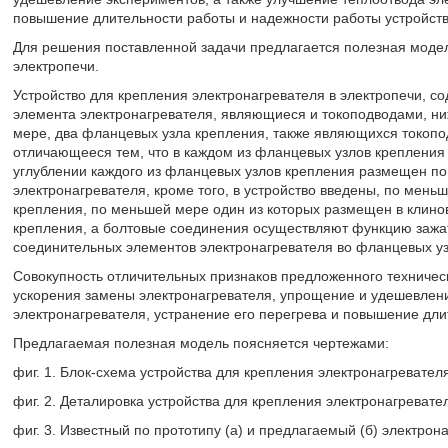
повышение длительности работы и надежности работы устройств
Для решения поставленной задачи предлагается полезная модель
электропечи.
Устройство для крепления электронагревателя в электропечи, с
элемента электронагревателя, являющиеся и токоподводами, н
мере, два фланцевых узла крепления, также являющихся токопо
отличающееся тем, что в каждом из фланцевых узлов крепления
углублении каждого из фланцевых узлов крепления размещен п
электронагревателя, кроме того, в устройство введены, по мен
крепления, по меньшей мере один из которых размещен в клино
крепления, а болтовые соединения осуществляют функцию зажа
соединительных элементов электронагревателя во фланцевых уз
Совокупность отличительных признаков предложенного техничес
ускорения замены электронагревателя, упрощение и удешевлени
электронагревателя, устранение его перегрева и повышение дли
Предлагаемая полезная модель поясняется чертежами:
фиг. 1. Блок-схема устройства для крепления электронагревателя
фиг. 2. Деталировка устройства для крепления электронагревател
фиг. 3. Известный по прототипу (а) и предлагаемый (б) электрон