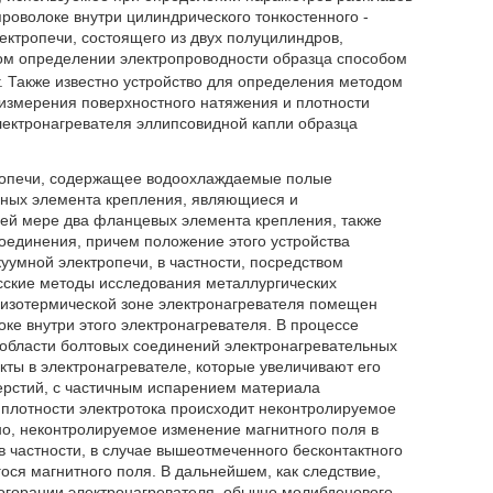
роволоке внутри цилиндрического тонкостенного -
ктропечи, состоящего из двух полуцилиндров,
ном определении электропроводности образца способом
г. Также известно устройство для определения методом
 измерения поверхностного натяжения и плотности
ектронагревателя эллипсовидной капли образца
тропечи, содержащее водоохлаждаемые полые
льных элемента крепления, являющиеся и
ей мере два фланцевых элемента крепления, также
оединения, причем положение этого устройства
умной электропечи, в частности, посредством
есские методы исследования металлургических
. В изотермической зоне электронагревателя помещен
ке внутри этого электронагревателя. В процессе
 области болтовых соединений электронагревательных
ты в электронагревателе, которые увеличивают его
верстий, с частичным испарением материала
 плотности электротока происходит неконтролируемое
но, неконтролируемое изменение магнитного поля в
в частности, в случае вышеотмеченного бесконтактного
я магнитного поля. В дальнейшем, как следствие,
рогорании электронагревателя, обычно молибденового,