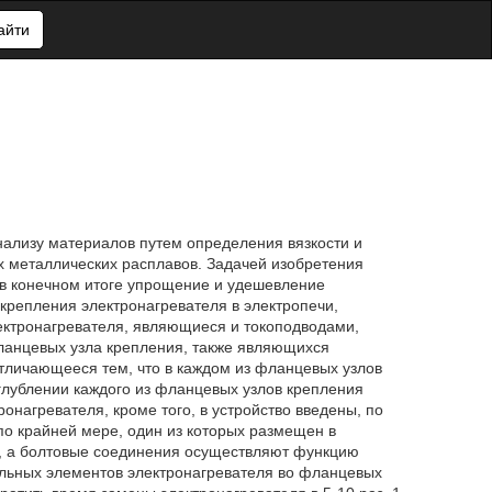
айти
анализу материалов путем определения вязкости и
х металлических расплавов. Задачей изобретения
 в конечном итоге упрощение и удешевление
 крепления электронагревателя в электропечи,
ектронагревателя, являющиеся и токоподводами,
ланцевых узла крепления, также являющихся
отличающееся тем, что в каждом из фланцевых узлов
глублении каждого из фланцевых узлов крепления
нагревателя, кроме того, в устройство введены, по
по крайней мере, один из которых размещен в
я, а болтовые соединения осуществляют функцию
льных элементов электронагревателя во фланцевых