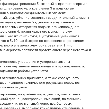
 фиксации крепления 5, который выдвигают вверх и в
ем фланцевого узла крепления 3 и подвижным
ления вынимают соединительный элемент
атный: в углубление вставляют соединительный элемент
ксации крепления 5 вдвигают в углубление и
 в соосных отверстиях подвижного клиновидного
репления 4, притягивают его к упомянутому
ля 1 жестко фиксируют, а углубление уменьшают
 что в 5÷10 раз быстрее по сравнению с прототипом.
ельного элемента электронагревателя 1, что
авномерность плотности протекающего через него тока и
озможность упрощения и ускорения замены
а также улучшение теплоотвода электронагревателя,
адежности работы устройства.
отличительных признаков, а также совокупности
шеописанного технического результата позволяет
полезной модели.
одержащее, по крайней мере, два соединительных
ижний фланец электропечи, имеющий, по меньшей
дводами, и, по меньшей мере, два болтовых
ов крепления выполнено клиновидное углубление, в