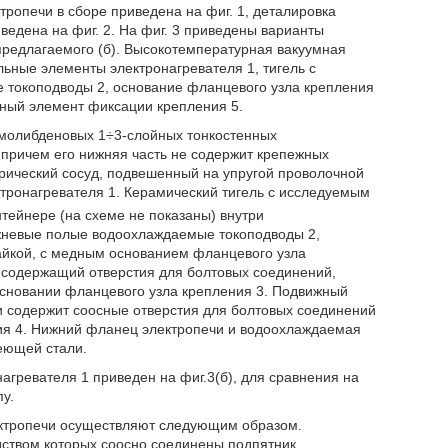
тропечи в сборе приведена на фиг. 1, деталировка
ведена на фиг. 2. На фиг. 3 приведены варианты
 предлагаемого (б). Высокотемпературная вакуумная
льные элементы электронагревателя 1, тигель с
 токоподводы 2, основание фланцевого узла крепления
дный элемент фиксации крепления 5.
молибденовых 1÷3-слойных тонкостенных
 причем его нижняя часть не содержит крепежных
рический сосуд, подвешенный на упругой проволочной
тронагревателя 1. Керамический тигель с исследуемым
тейнере (на схеме не показаны) внутри
жневые полые водоохлаждаемые токоподводы 2,
пайкой, с медным основанием фланцевого узла
, содержащий отверстия для болтовых соединений,
основании фланцевого узла крепления 3. Подвижный
 содержит соосные отверстия для болтовых соединений
ния 4. Нижний фланец электропечи и водоохлаждаемая
еющей стали.
гревателя 1 приведен на фиг.3(б), для сравнения на
у.
ектропечи осуществляют следующим образом.
дством которых соосно соединены подпятник