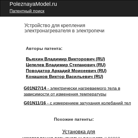
PoleznayaModel.ru
Патентный поиск
Устройство для крепления
электронагревателя в электропечи
Авторы патента:
Вьюхин Владимир Викторович (RU)
Цепелев Владимир Степанович (RU)
Поводатор Аркадий Моисеевич (RU)
Конашков Виктор Васильевич (RU)
G01N27/14
- электрически нагреваемого тела в
зависимости от изменения температуры
G01N11/16
- с измерением затухания колебаний тел
Похожие патенты:
Установка для