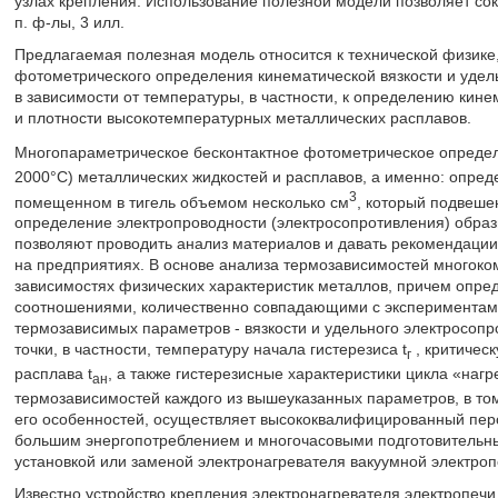
узлах крепления. Использование полезной модели позволяет сок
п. ф-лы, 3 илл.
Предлагаемая полезная модель относится к технической физике,
фотометрического определения кинематической вязкости и удель
в зависимости от температуры, в частности, к определению кине
и плотности высокотемпературных металлических расплавов.
Многопараметрическое бесконтактное фотометрическое определ
2000°C) металлических жидкостей и расплавов, а именно: опред
3
помещенном в тигель объемом несколько см
, который подвешен
определение электропроводности (электросопротивления) обра
позволяют проводить анализ материалов и давать рекомендации
на предприятиях. В основе анализа термозависимостей многоко
зависимостях физических характеристик металлов, причем опр
соотношениями, количественно совпадающими с экспериментами.
термозависимых параметров - вязкости и удельного электросоп
точки, в частности, температуру начала гистерезиса t
, критическ
г
расплава t
, а также гистерезисные характеристики цикла «на
ан
термозависимостей каждого из вышеуказанных параметров, в том
его особенностей, осуществляет высококвалифицированный перс
большим энергопотреблением и многочасовыми подготовительным
установкой или заменой электронагревателя вакуумной электроп
Известно устройство крепления электронагревателя электропеч