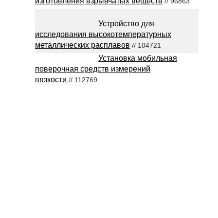
изготовления взрывчатых веществ
// 96863
Устройство для
исследования высокотемпературных
металлических расплавов
// 104721
Установка мобильная
поверочная средств измерений
вязкости
// 112769