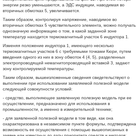
энергии резко уменьшаются, а ЭДС индукции, наводимая во
вторичных обмотках 5, увеличивается.
Таким образом, контролируя напряжение, наводимое во
вторичных обмотках 5 чувствительного элемента, можно получать
однозначную информацию о том, в какой заданной зоне
температур находится термомагнитный участок 6 индуктора 1.
Изменяя положение индуктора 1, имеющего несколько
термомагнитных участков 6 с требуемыми точками Кюри, путем
введения одного из них в зону обмоток 4 (4, 5), разделенных
электропроводящей немагнитопроводящей вставкой 3, задают
зону контролируемой температуры.
Таким образом, вышеизложенные сведения свидетельствуют о
выполнении при использовании заявляемой полезной модели
следующей совокупности условий:
- средство, выполняющее заявленную полезную модель при ее
осуществлении, предназначено для использования в
промышленности, а именно в измерительной технике;
- для заявленной полезной модели в том виде, как она
охарактеризована в независимом пункте формулы, подтверждена
возможность ее осуществления с помощью вышеописанных в
заявке или известных до даты приоритета средств и методов;