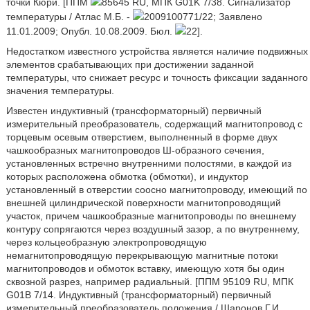
точки Кюри. [ППМ
85645 RU, МПК G01K 7/38. Сигнализатор
температуры / Атлас М.Б. -
2009100771/22; Заявлено
11.01.2009; Опубл. 10.08.2009. Бюл.
22].
Недостатком известного устройства является наличие подвижных
элементов срабатывающих при достижении заданной
температуры, что снижает ресурс и точность фиксации заданного
значения температуры.
Известен индуктивный (трансформаторный) первичный
измерительный преобразователь, содержащий магнитопровод с
торцевым осевым отверстием, выполненный в форме двух
чашкообразных магнитопроводов Ш-образного сечения,
установленных встречно внутренними полостями, в каждой из
которых расположена обмотка (обмотки), и индуктор
установленный в отверстии соосно магнитопроводу, имеющий по
внешней цилиндрической поверхности магнитопроводящий
участок, причем чашкообразные магнитопроводы по внешнему
контуру сопрягаются через воздушный зазор, а по внутреннему,
через кольцеобразную электропроводящую
немагнитопроводящую перекрывающую магнитные потоки
магнитопроводов и обмоток вставку, имеющую хотя бы один
сквозной разрез, например радиальный. [ППМ 95109 RU, МПК
G01B 7/14. Индуктивный (трансформаторный) первичный
измерительный преобразователь положения / Шаронов Г.И.,