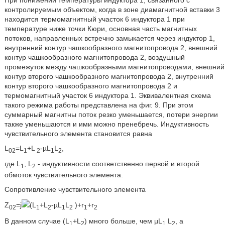
контролируемым объектом, когда в зоне диамагнитной вставки 3
находится термомагнитный участок 6 индуктора 1 при
температуре ниже точки Кюри, основная часть магнитных
потоков, направленных встречно замыкается через индуктор 1,
внутренний контур чашкообразного магнитопровода 2, внешний
контур чашкообразного магнитопровода 2, воздушный
промежуток между чашкообразными магнитопроводами, внешний
контур второго чашкообразного магнитопровода 2, внутренний
контур второго чашкообразного магнитопровода 2 и
термомагнитный участок 6 индуктора 1. Эквивалентная схема
такого режима работы представлена на фиг. 9. При этом
суммарный магнитны поток резко уменьшается, потери энергии
также уменьшаются и ими можно пренебречь. Индуктивность
чувствительного элемента становится равна
L
=L
+L
-µL
L
,
02
1
2
1
2
где L
, L
- индуктивности соответственно первой и второй
1
2
обмоток чувствительного элемента.
Сопротивление чувствительного элемента
Z
=j
(L
+L
-µL
L
)+r
+r
02
1
2
1
2
1
2
В данном случае (L
+L
) много больше, чем µL
L
, а
1
2
1
2