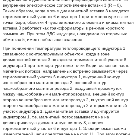
внутреннее электрическое сопротивление вставки 3 (R ~ 0).
Таким образом, когда в зоне диамагнитной вставки 3 находится
термомагнитный участок 6 индуктора 1 при температуре выше
точки Кюри, обмотки 4 чувствительного элемента и диамагнитная
вставка 3 работают как трансформаторы в режиме короткого
замыкания. При этом ЭДС индукции, наводимая во вторичных
обмотках 5, имеет небольшое значение.
При понижении температуры теплопроводящего индуктора 1,
связанного с контролируемым объектом, когда в зоне
диамагнитной вставки 3 находится термомагнитный участок 6
индуктора 1 при температуре ниже точки Кюри, основная часть
магнитных потоков, направленных встречно замыкается через
термомагнитный участок 6 индуктора 1, внутренний контур
чашкообразного магнитопровода 2, внешний контур
чашкообразного магнитопровода 2, воздушный промежуток
между чашкообразными магнитопроводами, внешний контур
второго чашкообразного магнитопровода 2, внутренний контур
второго чашкообразного магнитопровода 2 и термомагнитный
участок индуктора 1. Диамагнитная вставка 3 шунтируется
индуктором 1, т.е. магнитный поток замыкается не на
диэлектрическую диамагнитную вставку 3, а через
термомагнитный участок 6 индуктора 1. Электрическая схема
измерительной цепи представлена на фиг. 11. При этом потери