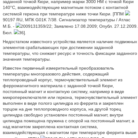
заданной точкой Кюри, например марки 3000 НМ с точкой Кюри
140°C, взаимодействующие магнитным потоком с контактной
системой геркона при температуре ниже точки Кюри. [ППМ
90197 RU, МПК G01K 7/38. Сигнализатор температуры / Атлас
М.Б. -
2009131359/22; Заявлено 17.08.2009; Опубл. 27.12.2009.
Бюл.
36].
Недостатком известного устройства является наличие подвижных
элементов срабатывающих при достижении заданной
температуры, что снижает ресурс и точность фиксации заданного
значения температуры.
Известен первичный измерительный преобразователь
температуры многоразового действия, содержащий
теплопроводный корпус, термочувствительный элемент из
ферромагнитного материала с заданной точкой Кюри,
постоянный магнит и контактную систему, например в виде
микропереключателя или геркона, термочувствительный элемент
выполнен в виде полого цилиндра из феррита и закреплен
торцом на дне теплопроводного корпуса, на другой торец
цилиндра свободно установлен постоянный магнит, внутри
цилиндра помещена пружина с опорой на постоянный магнит, а
над магнитом закреплена контактная система,
взаимодействующая с магнитом при температуре феррита выше