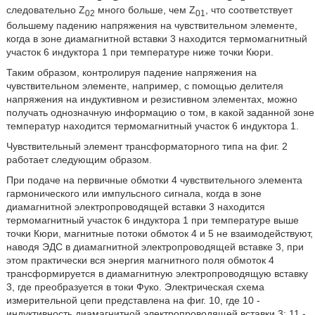
следовательно Z
много больше, чем Z
, что соответствует
02
01
большему падению напряжения на чувствительном элементе,
когда в зоне диамагнитной вставки 3 находится термомагнитный
участок 6 индуктора 1 при температуре ниже точки Кюри.
Таким образом, контролируя падение напряжения на
чувствительном элементе, например, с помощью делителя
напряжения на индуктивном и резистивном элементах, можно
получать однозначную информацию о том, в какой заданной зоне
температур находится термомагнитный участок 6 индуктора 1.
Чувствительный элемент трансформаторного типа на фиг. 2
работает следующим образом.
При подаче на первичные обмотки 4 чувствительного элемента
гармонического или импульсного сигнала, когда в зоне
диамагнитной электропроводящей вставки 3 находится
термомагнитный участок 6 индуктора 1 при температуре выше
точки Кюри, магнитные потоки обмоток 4 и 5 не взаимодействуют,
наводя ЭДС в диамагнитной электропроводящей вставке 3, при
этом практически вся энергия магнитного поля обмоток 4
трансформируется в диамагнитную электропроводящую вставку
3, где преобразуется в токи Фуко. Электрическая схема
измерительной цепи представлена на фиг. 10, где 10 -
индуктивность диамагнитной электропроводящей вставки 3; 11 -