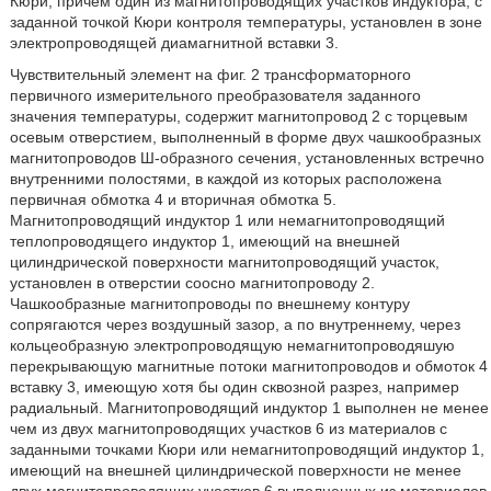
Кюри, причем один из магнитопроводящих участков индуктора, с
заданной точкой Кюри контроля температуры, установлен в зоне
электропроводящей диамагнитной вставки 3.
Чувствительный элемент на фиг. 2 трансформаторного
первичного измерительного преобразователя заданного
значения температуры, содержит магнитопровод 2 с торцевым
осевым отверстием, выполненный в форме двух чашкообразных
магнитопроводов Ш-образного сечения, установленных встречно
внутренними полостями, в каждой из которых расположена
первичная обмотка 4 и вторичная обмотка 5.
Магнитопроводящий индуктор 1 или немагнитопроводящий
теплопроводящего индуктор 1, имеющий на внешней
цилиндрической поверхности магнитопроводящий участок,
установлен в отверстии соосно магнитопроводу 2.
Чашкообразные магнитопроводы по внешнему контуру
сопрягаются через воздушный зазор, а по внутреннему, через
кольцеобразную электропроводящую немагнитопроводяшую
перекрывающую магнитные потоки магнитопроводов и обмоток 4
вставку 3, имеющую хотя бы один сквозной разрез, например
радиальный. Магнитопроводящий индуктор 1 выполнен не менее
чем из двух магнитопроводящих участков 6 из материалов с
заданными точками Кюри или немагнитопроводящий индуктор 1,
имеющий на внешней цилиндрической поверхности не менее