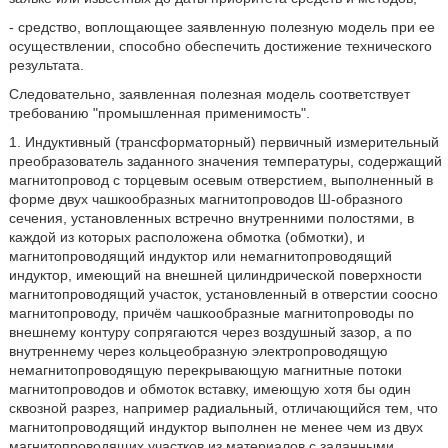
- средство, воплощающее заявленную полезную модель при ее
осуществлении, способно обеспечить достижение технического
результата.
Следовательно, заявленная полезная модель соответствует
требованию "промышленная применимость".
1. Индуктивный (трансформаторный) первичный измерительный
преобразователь заданного значения температуры, содержащий
магнитопровод с торцевым осевым отверстием, выполненный в
форме двух чашкообразных магнитопроводов Ш-образного
сечения, установленных встречно внутренними полостями, в
каждой из которых расположена обмотка (обмотки), и
магнитопроводящий индуктор или немагнитопроводящий
индуктор, имеющий на внешней цилиндрической поверхности
магнитопроводящий участок, установленный в отверстии соосно
магнитопроводу, причём чашкообразные магнитопроводы по
внешнему контуру сопрягаются через воздушный зазор, а по
внутреннему через кольцеобразную электропроводящую
немагнитопроводящую перекрывающую магнитные потоки
магнитопроводов и обмоток вставку, имеющую хотя бы один
сквозной разрез, например радиальный, отличающийся тем, что
магнитопроводящий индуктор выполнен не менее чем из двух
магнитопроводящих участков из материалов с заданными