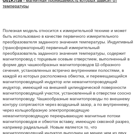
G01K7/38
- магнитная проницаемость которых зависит от
температуры
Полезная модель относится к измерительной технике и может
быть использовано в качестве первичного измерительного
преобразователя заданного значения температуры. Индуктивный
(трансформаторный) первичный измерительный
преобразователь заданного значения температуры, содержит
магнитопровод с торцевым осевым отверстием, выполненный в
форме двух чашкообразных магнитопроводов Ш-образного
сечения, установленных встречно внутренними полостями, в
каждой из которых расположена обмотка, и перемещающийся
магнитопроводящий индуктор или немагнитопроводящий
индуктор, имеющий на внешней цилиндрической поверхности
магнитопроводящий участок, установленный в отверстии соосно
магнитопроводу. Чашкообразные магнитопроводы по внешнему
контуру сопрягаются через воздушный зазор, а по внутреннему,
через кольцеобразную электропроводящую
немагнитопроводящую перекрывающую магнитные потоки
магнитопроводов и обмоток вставку, имеющую сквозной разрез,
например радиальный. Новым является то, что
магнитопроводящий индуктор выполнен не менее чем из двух