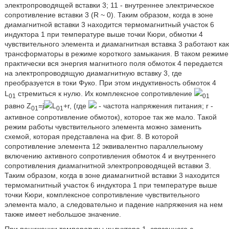
электропроводящей вставки 3; 11 - внутреннее электрическое
сопротивление вставки 3 (R ~ 0). Таким образом, когда в зоне
диамагнитной вставки 3 находится термомагнитный участок 6
индуктора 1 при температуре выше точки Кюри, обмотки 4
чувствительного элемента и диамагнитная вставка 3 работают как
трансформаторы в режиме короткого замыкания. В таком режиме
практически вся энергия магнитного поля обмоток 4 передается
на электропроводящую диамагнитную вставку 3, где
преобразуется в токи Фуко. При этом индуктивность обмоток 4
L
стремиться к нулю. Их комплексное сопротивление
01
01
равно Z
=j
L
+r, (где
- частота напряжения питания; r -
01
01
активное сопротивление обмоток), которое так же мало. Такой
режим работы чувствительного элемента можно заменить
схемой, которая представлена на фиг. 8. В которой
сопротивление элемента 12 эквивалентно параллельному
включению активного сопротивления обмоток 4 и внутреннего
сопротивления диамагнитной электропроводящей вставки 3.
Таким образом, когда в зоне диамагнитной вставки 3 находится
термомагнитный участок 6 индуктора 1 при температуре выше
точки Кюри, комплексное сопротивление чувствительного
элемента мало, а следовательно и падение напряжения на нем
также имеет небольшое значение.
При понижении температуры индуктора 1, связанного с