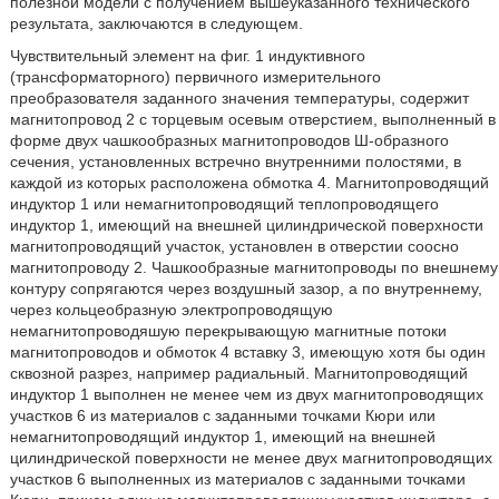
полезной модели с получением вышеуказанного технического
результата, заключаются в следующем.
Чувствительный элемент на фиг. 1 индуктивного
(трансформаторного) первичного измерительного
преобразователя заданного значения температуры, содержит
магнитопровод 2 с торцевым осевым отверстием, выполненный в
форме двух чашкообразных магнитопроводов Ш-образного
сечения, установленных встречно внутренними полостями, в
каждой из которых расположена обмотка 4. Магнитопроводящий
индуктор 1 или немагнитопроводящий теплопроводящего
индуктор 1, имеющий на внешней цилиндрической поверхности
магнитопроводящий участок, установлен в отверстии соосно
магнитопроводу 2. Чашкообразные магнитопроводы по внешнему
контуру сопрягаются через воздушный зазор, а по внутреннему,
через кольцеобразную электропроводящую
немагнитопроводяшую перекрывающую магнитные потоки
магнитопроводов и обмоток 4 вставку 3, имеющую хотя бы один
сквозной разрез, например радиальный. Магнитопроводящий
индуктор 1 выполнен не менее чем из двух магнитопроводящих
участков 6 из материалов с заданными точками Кюри или
немагнитопроводящий индуктор 1, имеющий на внешней
цилиндрической поверхности не менее двух магнитопроводящих
участков 6 выполненных из материалов с заданными точками