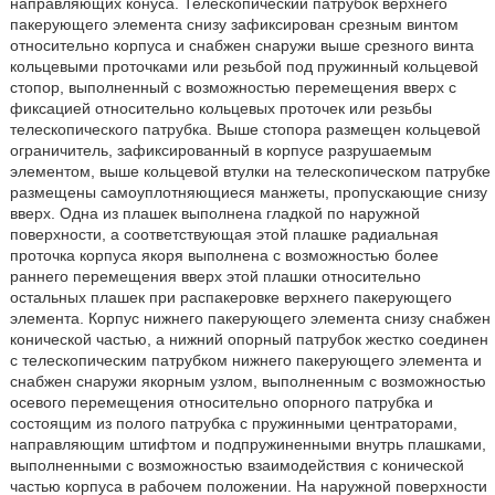
направляющих конуса. Телескопический патрубок верхнего
пакерующего элемента снизу зафиксирован срезным винтом
относительно корпуса и снабжен снаружи выше срезного винта
кольцевыми проточками или резьбой под пружинный кольцевой
стопор, выполненный с возможностью перемещения вверх с
фиксацией относительно кольцевых проточек или резьбы
телескопического патрубка. Выше стопора размещен кольцевой
ограничитель, зафиксированный в корпусе разрушаемым
элементом, выше кольцевой втулки на телескопическом патрубке
размещены самоуплотняющиеся манжеты, пропускающие снизу
вверх. Одна из плашек выполнена гладкой по наружной
поверхности, а соответствующая этой плашке радиальная
проточка корпуса якоря выполнена с возможностью более
раннего перемещения вверх этой плашки относительно
остальных плашек при распакеровке верхнего пакерующего
элемента. Корпус нижнего пакерующего элемента снизу снабжен
конической частью, а нижний опорный патрубок жестко соединен
с телескопическим патрубком нижнего пакерующего элемента и
снабжен снаружи якорным узлом, выполненным с возможностью
осевого перемещения относительно опорного патрубка и
состоящим из полого патрубка с пружинными центраторами,
направляющим штифтом и подпружиненными внутрь плашками,
выполненными с возможностью взаимодействия с конической
частью корпуса в рабочем положении. На наружной поверхности