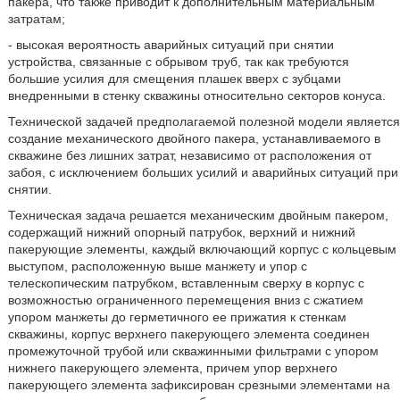
пакера, что также приводит к дополнительным материальным
затратам;
- высокая вероятность аварийных ситуаций при снятии
устройства, связанные с обрывом труб, так как требуются
большие усилия для смещения плашек вверх с зубцами
внедренными в стенку скважины относительно секторов конуса.
Технической задачей предполагаемой полезной модели является
создание механического двойного пакера, устанавливаемого в
скважине без лишних затрат, независимо от расположения от
забоя, с исключением больших усилий и аварийных ситуаций при
снятии.
Техническая задача решается механическим двойным пакером,
содержащий нижний опорный патрубок, верхний и нижний
пакерующие элементы, каждый включающий корпус с кольцевым
выступом, расположенную выше манжету и упор с
телескопическим патрубком, вставленным сверху в корпус с
возможностью ограниченного перемещения вниз с сжатием
упором манжеты до герметичного ее прижатия к стенкам
скважины, корпус верхнего пакерующего элемента соединен
промежуточной трубой или скважинными фильтрами с упором
нижнего пакерующего элемента, причем упор верхнего
пакерующего элемента зафиксирован срезными элементами на