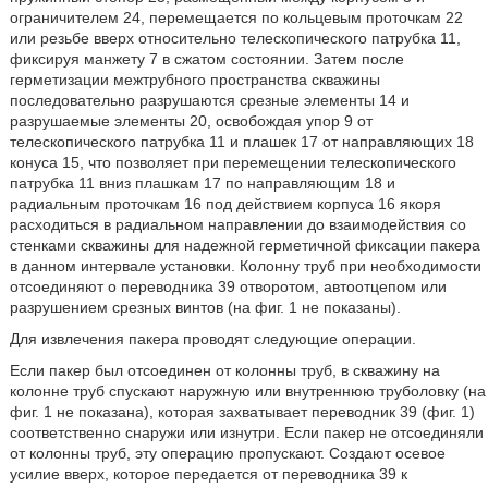
ограничителем 24, перемещается по кольцевым проточкам 22
или резьбе вверх относительно телескопического патрубка 11,
фиксируя манжету 7 в сжатом состоянии. Затем после
герметизации межтрубного пространства скважины
последовательно разрушаются срезные элементы 14 и
разрушаемые элементы 20, освобождая упор 9 от
телескопического патрубка 11 и плашек 17 от направляющих 18
конуса 15, что позволяет при перемещении телескопического
патрубка 11 вниз плашкам 17 по направляющим 18 и
радиальным проточкам 16 под действием корпуса 16 якоря
расходиться в радиальном направлении до взаимодействия со
стенками скважины для надежной герметичной фиксации пакера
в данном интервале установки. Колонну труб при необходимости
отсоединяют о переводника 39 отворотом, автоотцепом или
разрушением срезных винтов (на фиг. 1 не показаны).
Для извлечения пакера проводят следующие операции.
Если пакер был отсоединен от колонны труб, в скважину на
колонне труб спускают наружную или внутреннюю труболовку (на
фиг. 1 не показана), которая захватывает переводник 39 (фиг. 1)
соответственно снаружи или изнутри. Если пакер не отсоединяли
от колонны труб, эту операцию пропускают. Создают осевое
усилие вверх, которое передается от переводника 39 к