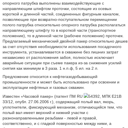
опорного патрубка выполнены взаимодействующие с
направляющим штифтом проточки, состоящие из осевых
короткой и длинной частей, соединенных фигурным каналом,
позволяющие при возвратно-поступательном перемещении
полого патрубка относительно опорного патрубка располагаться
направляющему штифту то в короткой части (транспортное
положение), то в длинной части (рабочее положение) проточек.
Предлагаемый механический двойной пакер относительно дешев
за счет отсутствия необходимости использования посадочного
инструмента, устанавливается в скважине без лишних затрат
независимо от расположения забоя, полностью исключает
аварийные ситуации при съеме пакера из-за снижения усилий
снятия как минимум в 3 раза. 1 н.п.ф, 5 ил. на 2 л.
Предложение относится к нефтегазодобывающей
промышленности и может быть использовано при освоении и
эксплуатации нефтяных и газовых скважин.
Известен «Часовой пакер» (патент ПМ RU
54392, МПК E21B
33/12, опубл. 27.06.2006 г.), содержащий полый вал, якорь,
уплотнители, фиксирующий механизм, отличающийся тем, что
полый вал имеет верхний и нижний участки с
разнонаправленными резьбами - левой и правой,
соответственно, и с гладкой поверхностью между ними, а