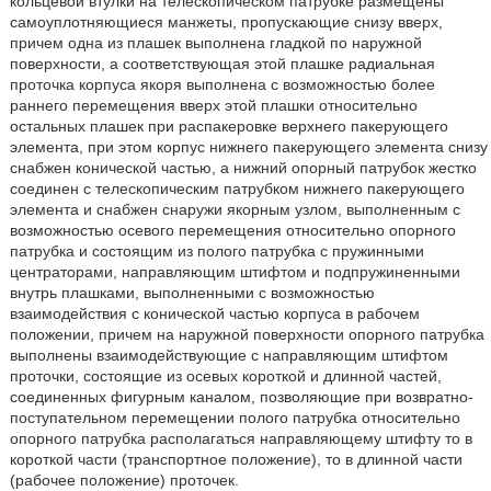
кольцевой втулки на телескопическом патрубке размещены
самоуплотняющиеся манжеты, пропускающие снизу вверх,
причем одна из плашек выполнена гладкой по наружной
поверхности, а соответствующая этой плашке радиальная
проточка корпуса якоря выполнена с возможностью более
раннего перемещения вверх этой плашки относительно
остальных плашек при распакеровке верхнего пакерующего
элемента, при этом корпус нижнего пакерующего элемента снизу
снабжен конической частью, а нижний опорный патрубок жестко
соединен с телескопическим патрубком нижнего пакерующего
элемента и снабжен снаружи якорным узлом, выполненным с
возможностью осевого перемещения относительно опорного
патрубка и состоящим из полого патрубка с пружинными
центраторами, направляющим штифтом и подпружиненными
внутрь плашками, выполненными с возможностью
взаимодействия с конической частью корпуса в рабочем
положении, причем на наружной поверхности опорного патрубка
выполнены взаимодействующие с направляющим штифтом
проточки, состоящие из осевых короткой и длинной частей,
соединенных фигурным каналом, позволяющие при возвратно-
поступательном перемещении полого патрубка относительно
опорного патрубка располагаться направляющему штифту то в
короткой части (транспортное положение), то в длинной части
(рабочее положение) проточек.