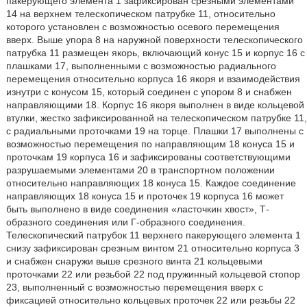
пакерующего элемента 1 зафиксирован срезными элементами
14 на верхнем телескопическом патрубке 11, относительно
которого установлен с возможностью осевого перемещения
вверх. Выше упора 8 на наружной поверхности телескопического
патрубка 11 размещен якорь, включающий конус 15 и корпус 16 с
плашками 17, выполненными с возможностью радиального
перемещения относительно корпуса 16 якоря и взаимодействия
изнутри с конусом 15, который соединен с упором 8 и снабжен
направляющими 18. Корпус 16 якоря выполнен в виде кольцевой
втулки, жестко зафиксированной на телескопическом патрубке 11,
с радиальными проточками 19 на торце. Плашки 17 выполнены с
возможностью перемещения по направляющим 18 конуса 15 и
проточкам 19 корпуса 16 и зафиксированы соответствующими
разрушаемыми элементами 20 в транспортном положении
относительно направляющих 18 конуса 15. Каждое соединение
направляющих 18 конуса 15 и проточек 19 корпуса 16 может
быть выполнено в виде соединения «ласточкин хвост», Т-
образного соединения или Г-образного соединения.
Телескопический патрубок 11 верхнего пакерующего элемента 1
снизу зафиксирован срезным винтом 21 относительно корпуса 3
и снабжен снаружи выше срезного винта 21 кольцевыми
проточками 22 или резьбой 22 под пружинный кольцевой стопор
23, выполненный с возможностью перемещения вверх с
фиксацией относительно кольцевых проточек 22 или резьбы 22