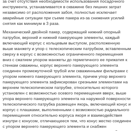
за счет отсутствия необходимости использования посадочного
инструмента, устанавливается в скважине без лишних затрат
независимо от расположения забоя, полностью исключает
аварийные ситуации при съеме пакера из-за снижения усилий
снятия как минимум в 3 раза.
Механический двойной пакер, содержащий нижний опорный
патрубок, верхний и нижний пакерующие элементы, каждый
включающий корпус с кольцевым выступом, расположенную
выше манжету и упор с телескопическим патрубком, вставленным
сверху в корпус с возможностью ограниченного перемещения
вниз с сжатием упором манжеты до герметичного ее прижатия к
стенкам скважины, корпус верхнего пакерующего элемента
соединен промежуточной трубой или скважинными фильтрами с
упором нижнего пакерующего элемента, причем упор верхнего
пакерующего элемента зафиксирован срезными элементами на
верхнем телескопическом патрубке, относительно которого
установлен с возможностью осевого перемещения вверх, выше
упора верхнего пакерующего элемента на наружной поверхности
телескопического патрубка размещен якорь, включающий конус и
корпус с плашками, выполненными с возможностью радиального
перемещения относительно корпуса якоря и взаимодействия
изнутри с конусом, отличающееся тем, что конус жестко соединен
с упором верхнего пакерующего элемента и снабжен