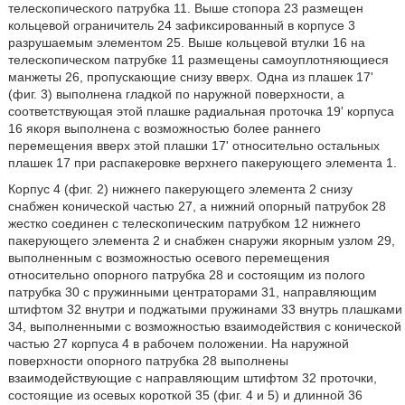
телескопического патрубка 11. Выше стопора 23 размещен
кольцевой ограничитель 24 зафиксированный в корпусе 3
разрушаемым элементом 25. Выше кольцевой втулки 16 на
телескопическом патрубке 11 размещены самоуплотняющиеся
манжеты 26, пропускающие снизу вверх. Одна из плашек 17'
(фиг. 3) выполнена гладкой по наружной поверхности, а
соответствующая этой плашке радиальная проточка 19' корпуса
16 якоря выполнена с возможностью более раннего
перемещения вверх этой плашки 17' относительно остальных
плашек 17 при распакеровке верхнего пакерующего элемента 1.
Корпус 4 (фиг. 2) нижнего пакерующего элемента 2 снизу
снабжен конической частью 27, а нижний опорный патрубок 28
жестко соединен с телескопическим патрубком 12 нижнего
пакерующего элемента 2 и снабжен снаружи якорным узлом 29,
выполненным с возможностью осевого перемещения
относительно опорного патрубка 28 и состоящим из полого
патрубка 30 с пружинными центраторами 31, направляющим
штифтом 32 внутри и поджатыми пружинами 33 внутрь плашками
34, выполненными с возможностью взаимодействия с конической
частью 27 корпуса 4 в рабочем положении. На наружной
поверхности опорного патрубка 28 выполнены
взаимодействующие с направляющим штифтом 32 проточки,
состоящие из осевых короткой 35 (фиг. 4 и 5) и длинной 36