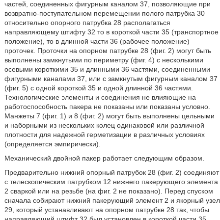
частей, соединенных фигурным каналом 37, позволяющие при
возвратно-поступательном перемещении полого патрубка 30
относительно опорного патрубка 28 располагаться
направляющему штифту 32 то в короткой части 35 (транспортное
положение), то в длинной части 36 (рабочее положение)
проточек. Проточки на опорном патрубке 28 (фиг. 2) могут быть
выполнены замкнутыми по периметру (фиг. 4) с несколькими
осевыми короткими 35 и длинными 36 частями, соединенными
фигурными каналами 37, или с замкнутым фигурным каналом 37
(фиг. 5) с одной короткой 35 и одной длинной 36 частями.
Технологические элементы и соединения не влияющие на
работоспособность пакера не показаны или показаны условно.
Манжеты 7 (фиг. 1) и 8 (фиг. 2) могут быть выполнены цельными
и наборными из нескольких колец одинаковой или различной
плотности для надежной герметизации в различных условиях
(определяется эмпирически).
Механический двойной пакер работает следующим образом.
Предварительно нижний опорный патрубок 28 (фиг. 2) соединяют
с телескопическим патрубком 12 нижнего пакерующего элемента
2 сваркой или на резьбе (на фиг. 2 не показано). Перед спуском
сначала собирают нижний пакерующий элемент 2 и якорный узел
29, который устанавливают на опорном патрубке 28 так, чтобы
направляющий штифт 32 был установлен в короткой части 35