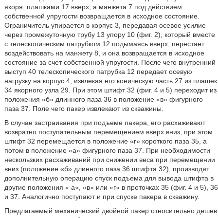
якоря, плашками 17 вверх, а манжета 7 под действием
собственной упругости возвращается в исходное состояние.
Ограничитель упирается в корпус 3, передавая осевое усилие
через промежуточную трубу 13 упору 10 (фиг. 2), который вместе
с телескопическим патрубком 12 подымаясь вверх, перестает
воздействовать на манжету 8, и она возвращается в исходное
состояние за счет собственной упругости. После чего внутренний
выступ 40 телескопического патрубка 12 передает осевую
нагрузку на корпус 4, извлекая его коническую часть 27 из плашек
34 якорного узла 29. При этом штифт 32 (фиг. 4 и 5) переходит из
положения «б» длинного паза 36 в положение «в» фигурного
паза 37. Поле чего пакер извлекают из скважины.
В случае застраивания при подъеме пакера, его расхаживают
возвратно поступательным перемещением вверх вниз, при этом
штифт 32 перемещается в положение «г» короткого паза 35, а
потом в положение «а» фигурного паза 37. При необходимости
нескользких расхаживаний при снижении веса при перемещении
вниз (положение «б» длинного паза 36 штифта 32), производят
дополнительную операцию спуск подъема для вывода штифта в
другие положения « а», «в» или «г» в проточках 35 (фиг. 4 и 5), 36
и 37. Аналогично поступают и при спуске пакера в скважину.
Предлагаемый механический двойной пакер относительно дешев