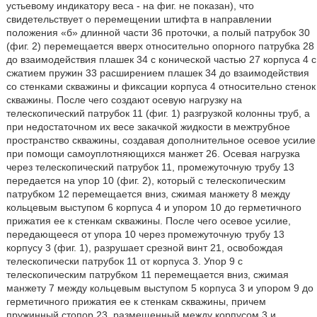
устьевому индикатору веса - на фиг. не показан), что
свидетельствует о перемещении штифта в направлении
положения «б» длинной части 36 проточки, а полый патрубок 30
(фиг. 2) перемещается вверх относительно опорного патрубка 28
до взаимодействия плашек 34 с конической частью 27 корпуса 4 с
сжатием пружин 33 расширением плашек 34 до взаимодействия
со стенками скважины и фиксации корпуса 4 относительно стенок
скважины. После чего создают осевую нагрузку на
телескопический патрубок 11 (фиг. 1) разгрузкой колонны труб, а
при недостаточном их весе закачкой жидкости в межтрубное
пространство скважины, создавая дополнительное осевое усилие
при помощи самоуплотняющихся манжет 26. Осевая нагрузка
через телескопический патрубок 11, промежуточную трубу 13
передается на упор 10 (фиг. 2), который с телескопическим
патрубком 12 перемещается вниз, сжимая манжету 8 между
кольцевым выступом 6 корпуса 4 и упором 10 до герметичного
прижатия ее к стенкам скважины. После чего осевое усилие,
передающееся от упора 10 через промежуточную трубу 13
корпусу 3 (фиг. 1), разрушает срезной винт 21, освобождая
телескопически патрубок 11 от корпуса 3. Упор 9 с
телескопическим патрубком 11 перемещается вниз, сжимая
манжету 7 между кольцевым выступом 5 корпуса 3 и упором 9 до
герметичного прижатия ее к стенкам скважины, причем
пружинный стопор 23, размещенный между корпусом 3 и