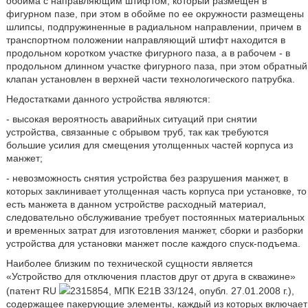
обойма с направляющим штифтом, который размещен в
фигурном пазе, при этом в обойме по ее окружности размещены
шлипсы, подпружиненные в радиальном направлении, причем в
транспортном положении направляющий штифт находится в
продольном коротком участке фигурного паза, а в рабочем - в
продольном длинном участке фигурного паза, при этом обратный
клапан установлен в верхней части технологического патрубка.
Недостатками данного устройства являются:
- высокая вероятность аварийных ситуаций при снятии
устройства, связанные с обрывом труб, так как требуются
большие усилия для смещения утолщенных частей корпуса из
манжет;
- невозможность снятия устройства без разрушения манжет, в
которых заклинивает утолщенная часть корпуса при установке, то
есть манжета в данном устройстве расходный материал,
следовательно обслуживание требует постоянных материальных
и временных затрат для изготовления манжет, сборки и разборки
устройства для установки манжет после каждого спуск-подъема.
Наиболее близким по технической сущности является
«Устройство для отключения пластов друг от друга в скважине»
(патент RU
2315854, МПК E21B 33/124, опубл. 27.01.2008 г.),
содержащее пакерующие элементы, каждый из которых включает