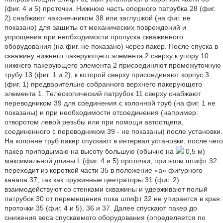
(фиг. 4 и 5) проточки. Нижнюю часть опорного патрубка 28 (фиг.
2) снабжают наконечником 38 или заглушкой (на фиг. не
показано) для защиты от механических повреждений и
упрощения при необходимости пропуска скважинного
оборудования (на фиг. не показано) через пакер. После спуска в
скважину нижнего пакерующего элемента 2 сверху к упору 10
нижнего пакерующего элемента 2 присоединяют промежуточную
трубу 13 (фиг. 1 и 2), к которой сверху присоединяют корпус 3
(фиг. 1) предварительно собранного верхнего пакерующего
элемента 1. Телескопический патрубок 11 сверху снабжают
переводником 39 для соединения с колонной труб (на фиг. 1 не
показаны) и при необходимости отсоединения (например:
отворотом левой резьбы или при помощи автоотцепа,
соединенного с переводником 39 - не показаны) после установки.
На колонне труб пакер спускают в интервал установки, после чего
пакер приподымаю на высоту большую (обычно на
0,5 м)
максимальной длины L (фиг. 4 и 5) проточки, при этом штифт 32
переходит из короткой части 35 в положение «a» фигурного
канала 37, так как пружинные центраторы 31 (фиг. 2)
взаимодействуют со стенками скважины и удерживают полый
патрубок 30 от перемещения пока штифт 32 не упирается в края
проточки 35 (фиг. 4 и 5), 36 и 37. Далее спускают пакер до
снижения веса спускаемого оборудования (определяется по