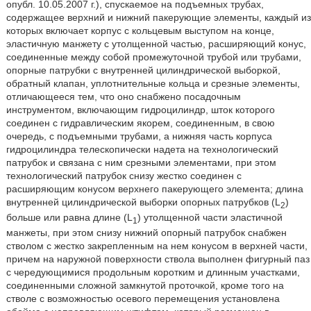
опубл. 10.05.2007 г.), спускаемое на подъемных трубах,
содержащее верхний и нижний пакерующие элементы, каждый из
которых включает корпус с кольцевым выступом на конце,
эластичную манжету с утолщенной частью, расширяющий конус,
соединенные между собой промежуточной трубой или трубами,
опорные патрубки с внутренней цилиндрической выборкой,
обратный клапан, уплотнительные кольца и срезные элементы,
отличающееся тем, что оно снабжено посадочным
инструментом, включающим гидроцилиндр, шток которого
соединен с гидравлическим якорем, соединенным, в свою
очередь, с подъемными трубами, а нижняя часть корпуса
гидроцилиндра телескопически надета на технологический
патрубок и связана с ним срезными элементами, при этом
технологический патрубок снизу жестко соединен с
расширяющим конусом верхнего пакерующего элемента; длина
внутренней цилиндрической выборки опорных патрубков (L
)
2
больше или равна длине (L
) утолщенной части эластичной
1
манжеты, при этом снизу нижний опорный патрубок снабжен
стволом с жестко закрепленным на нем конусом в верхней части,
причем на наружной поверхности ствола выполнен фигурный паз
с чередующимися продольным коротким и длинным участками,
соединенными сложной замкнутой проточкой, кроме того на
стволе с возможностью осевого перемещения установлена