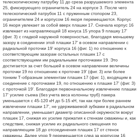
телескопическому патрубку 11 до среза разрушаемого элемента
25, фиксирующего ограничитель 24 на корпусе 3. После чего
телескопический патрубок 11 с пружинным стопором 23,
ограничителем 24 и корпусом 16 якоря перемещаются. Корпус
16 якоря увлекает за собой вверх плашки 17. Сначала корпус 16
извлекает из направляющей 18 конуса 15 упора 9 плашку 17'
(фиг. 3) с гладкой наружной поверхностью, благодаря меньшему
зазору в соединении этой плашки 17' в осевом направлении с
радиальной проточки 19' корпуса 16 (фиг. 1) по отношению к
соответствующим зазорам остальных плашек 17 с
соответствующими им радиальными проточками 19. Это
достигается за счет большей в осевом направлении величины
проточки 19 по отношению к проточке 19' (фиг. 3) или более
тонким Т-образным элементам плашек 17 (фиг. 1), входящим в
соединение с проточками 19, по отношению к плашке 17' (фиг. 3)
с проточкой 19'. Благодаря первоначальному извлечению плашки
17' усилие съема (без учета веса колонны труб) пакера
уменьшается с 45-120 кН до 5-15 кН, так как при более раннем
извлечении плашки 17', не удерживаемой зубками в радиальном
направлении, уменьшает диаметр описанной окружности вокруг
плашек 17, снижая их усилие прижатия к стенкам скважины и, как
следствие, снижая усилие их радиального смещения по
направляющим 18 до отсоединения плашек 17 от стенок
скважины. Далее упор 9 перемещается след за корпусом 16