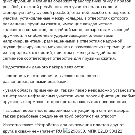
фиксирующий механизм содержит транспортную гайку с правой
резьбой, ответной резьбе нижнего участка полого вала, и
стопорную гайку с левой резьбой, ответной резьбе его верхнего
участка, установленные между кольцом, в отверстиях которого
размещены пружины сжатия, имеющие каждая четное
количество сегментов, по крайней мере, четыре с замыкающей
пружиной, и снабженные удерживающими элементами,
например, винтами, размещенными в отверстиях наружной
втулки фиксирующего механизма с возможностью перемещения
их в пределах отверстий, при этом в кольце каждой паре
сегментов соответствует отверстие для пружины сжатия.
Недостатками данного пакера являются:
- сложность изготовления и высокая цена вала с
разнонаправленными резьбами;
- узкая область применения, так как пакер невозможно установить
в интервале нефтеносных участков из-за плохой фиксации любых
пружинных тормозов от проворота на скользких поверхностях;
- высокая вероятность аварийных ситуаций при снятии пакера,
так как резьбовые соединения труб работают на отворот.
Известно также «Устройство для отключения пластов друг от
друга в скважине» (патент RU
2298639, МПК E21B 33/122,