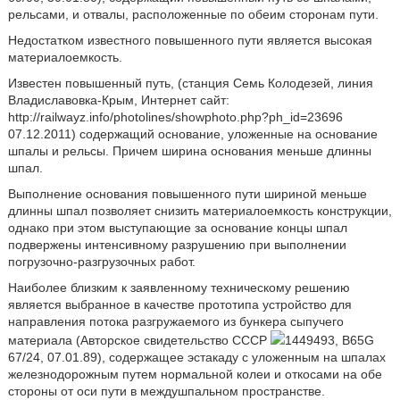
рельсами, и отвалы, расположенные по обеим сторонам пути.
Недостатком известного повышенного пути является высокая
материалоемкость.
Известен повышенный путь, (станция Семь Колодезей, линия
Владиславовка-Крым, Интернет сайт:
http://railwayz.info/photolines/showphoto.php?ph_id=23696
07.12.2011) содержащий основание, уложенные на основание
шпалы и рельсы. Причем ширина основания меньше длинны
шпал.
Выполнение основания повышенного пути шириной меньше
длинны шпал позволяет снизить материалоемкость конструкции,
однако при этом выступающие за основание концы шпал
подвержены интенсивному разрушению при выполнении
погрузочно-разгрузочных работ.
Наиболее близким к заявленному техническому решению
является выбранное в качестве прототипа устройство для
направления потока разгружаемого из бункера сыпучего
материала (Авторское свидетельство СССР
1449493, B65G
67/24, 07.01.89), содержащее эстакаду с уложенным на шпалах
железнодорожным путем нормальной колеи и откосами на обе
стороны от оси пути в междушпальном пространстве.