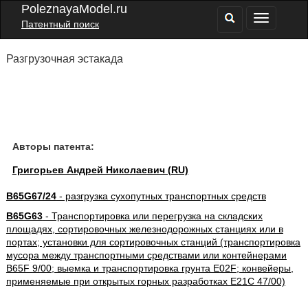
PoleznayaModel.ru
Патентный поиск
Разгрузочная эстакада
Авторы патента:
Григорьев Андрей Николаевич (RU)
B65G67/24
- разгрузка сухопутных транспортных средств
B65G63
- Транспортировка или перегрузка на складских
площадях, сортировочных железнодорожных станциях или в
портах; установки для сортировочных станций (транспортировка
мусора между транспортными средствами или контейнерами
B65F 9/00; выемка и транспортировка грунта E02F; конвейеры,
применяемые при открытых горных разработках E21C 47/00)