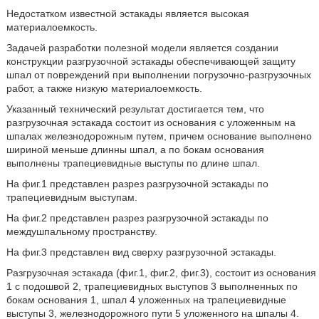
Недостатком известной эстакады является высокая
материалоемкость.
Задачей разработки полезной модели является создании
конструкции разгрузочной эстакады обеспечивающей защиту
шпал от повреждений при выполнении погрузочно-разгрузочных
работ, а также низкую материалоемкость.
Указанный технический результат достигается тем, что
разгрузочная эстакада состоит из основания с уложенным на
шпалах железнодорожным путем, причем основание выполнено
шириной меньше длинны шпал, а по бокам основания
выполнены трапециевидные выступы по длине шпал.
На фиг.1 представлен разрез разгрузочной эстакады по
трапециевидным выступам.
На фиг.2 представлен разрез разгрузочной эстакады по
междушпальному пространству.
На фиг.3 представлен вид сверху разгрузочной эстакады.
Разгрузочная эстакада (фиг.1, фиг.2, фиг.3), состоит из основания
1 с подошвой 2, трапециевидных выступов 3 выполненных по
бокам основания 1, шпал 4 уложенных на трапециевидные
выступы 3, железнодорожного пути 5 уложенного на шпалы 4.