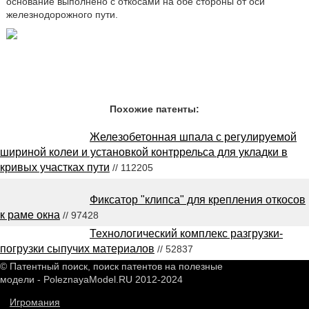
основание выполнено с откосами на обе стороны от оси
железнодорожного пути.
Похожие патенты:
Железобетонная шпала с регулируемой
шириной колеи и установкой контррельса для укладки в
кривых участках пути
// 112205
Фиксатор "клипса" для крепления откосов
к раме окна
// 97428
Технологический комплекс разгрузки-
погрузки сыпучих материалов
// 52837
© Патентный поиск, поиск патентов на полезные
модели - PoleznayaModel.RU 2012-2024
Игромания