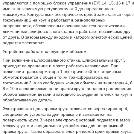
управляются с помощью блоков управления (БУ) 14, 15, 16 и 17 и
имеют независимую регулировку от 0 до определенного
максимума. Контуры всех электрических цепей замыкаются через
токосъемник 2 на круг и работают в разнополярных
направлениях, сблокированы с основными технологическими
движениями шлифовального станка и работают независимо друг
от друга. В зазоры между анодом и катодом электрических цепей
подается электролит.
Устройство работает следующим образом.
При включении шлифовального станка, шлифовальный круг 3
приходит во вращение и может работать независимо. При
включении трансформатора 1 электрический ток вторичных
обмоток подается с общей точки трансформатора на
токосъемник 2, а со свободных концов обмоток на тиристоры 4, 6,
8 и 10 в электрические цепи правки круга, анодного растворения
обрабатываемой детали и катодного осаждения пленок на круг и
обрабатываемую деталь.
Электрическая цепь правки круга включается через тиристор 4,
специальное устройство для правки 5 и замыкается на
поверхность круга 3 через электролит, который подается в зазор
между кругом и специальным устройством для непрерывной
правки круга. Таким образом, в электрической цепи правки круга