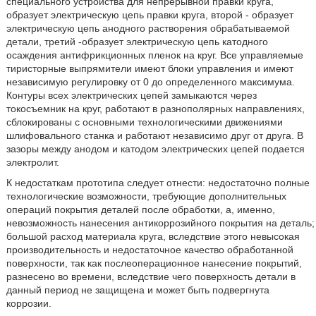
специального устройства для непрерывной правки круга,
образует электрическую цепь правки круга, второй - образует
электрическую цепь анодного растворения обрабатываемой
детали, третий -образует электрическую цепь катодного
осаждения антифрикционных пленок на круг. Все управляемые
тиристорные выпрямители имеют блоки управления и имеют
независимую регулировку от 0 до определенного максимума.
Контуры всех электрических цепей замыкаются через
токосъемник на круг, работают в разнополярных направлениях,
сблокированы с основными технологическими движениями
шлифовального станка и работают независимо друг от друга. В
зазоры между анодом и катодом электрических цепей подается
электролит.
К недостаткам прототипа следует отнести: недостаточно полные
технологические возможности, требующие дополнительных
операций покрытия деталей после обработки, а, именно,
невозможность нанесения антикоррозийного покрытия на деталь;
большой расход материала круга, вследствие этого невысокая
производительность и недостаточное качество обработанной
поверхности, так как послеоперационное нанесение покрытий,
разнесено во времени, вследствие чего поверхность детали в
данный период не защищена и может быть подвергнута
коррозии.