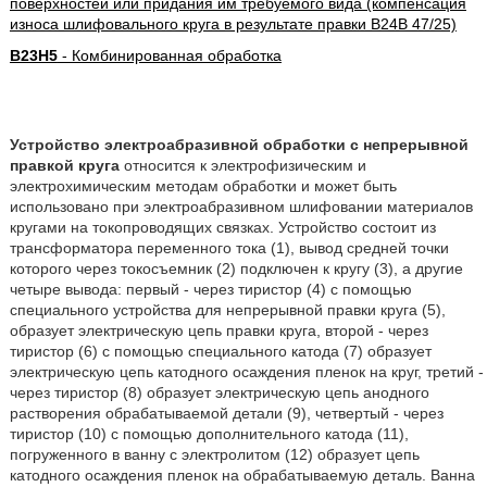
поверхностей или придания им требуемого вида (компенсация
износа шлифовального круга в результате правки B24B 47/25)
B23H5
- Комбинированная обработка
Устройство электроабразивной обработки с непрерывной
правкой круга
относится к электрофизическим и
электрохимическим методам обработки и может быть
использовано при электроабразивном шлифовании материалов
кругами на токопроводящих связках. Устройство состоит из
трансформатора переменного тока (1), вывод средней точки
которого через токосъемник (2) подключен к кругу (3), а другие
четыре вывода: первый - через тиристор (4) с помощью
специального устройства для непрерывной правки круга (5),
образует электрическую цепь правки круга, второй - через
тиристор (6) с помощью специального катода (7) образует
электрическую цепь катодного осаждения пленок на круг, третий -
через тиристор (8) образует электрическую цепь анодного
растворения обрабатываемой детали (9), четвертый - через
тиристор (10) с помощью дополнительного катода (11),
погруженного в ванну с электролитом (12) образует цепь
катодного осаждения пленок на обрабатываемую деталь. Ванна