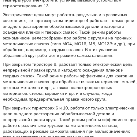
температурой электролита, устанавливаемой устройством
термостатирования 13.
Электрические цепи могут работать раздельно и в различных
сочетаниях, т.е. при закрытом тиристоре 4 работают только цепи
анодного растворения обрабатываемой детали и катодного
осаждения пленок и твердых смазок. Такой режим работы
экономически целесообразен при работе с кругами на прочных
металлических связках (типа МO4, МО16, MB, МO13Э и др.), при
обработке, например, твердых сплавов. В этих условиях
абразивный круг работает в режиме самозатачивания.
При закрытом тиристоре 8, работает только электрическая цепь
непрерывной правки круга и катодного осаждения пленок и
твердых смазок. Такой режим работы эффективен для кругов на
металлических связках при обработке вязких материалов: сталей,
цветных металлов и др., а также неэлектропроводных
материалов: стекла, керамики и др. и в случаях, когда
необходима предварительная правка нового круга.
При закрытых тиристорах 6 и 10, работают только электрические
цепи анодного растворения обрабатываемой детали и
непрерывной правки круга. Такой режим работы эффективен при
работе с различными кругами на металлических связках,
работающих в режиме самозатачивания при малых значениях