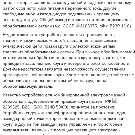
аноды которых соединены между собой и подключены к одному
из полюсов источника питания переменного тока, другие
свободные анод и катод диодов подключены к правящему
электроду и кругу. Общий вывод источника питания подключен к
обрабатываемой детали (a.c. CCCP
1103975, МКИ В23Р 1/10).
Недостатком этого устройства является ограниченность
технологических возможностей, вызванная взаимосвязью
электрической цепи правки круга с электрической цепью
травления обрабатываемой детали. При выходе обрабатываемой
детали из зоны обработки цепь правки круга разрывается, что
приводит к засаливанию круга и потере его работоспособности.
Другим недостатком является невозможность осуществления
предварительной правки круга. Кроме того, данное устройство не
обеспечивает нанесения покрытий ни на круг, ни на
обрабатываемую деталь.
Известно устройство для комбинированной электроалмазной
обработки с одновременной правкой круга (патент РФ
2239525, В23Н 5/00, В24В 53/00), принятое за прототип.
Устройство содержит трансформатор переменного тока, один
вывод средней точки которого через токосъемник подключен к
кругу, а другие три вывода через управляемые тиристорные
выпрямители: первый - с помощью правящего электрода -