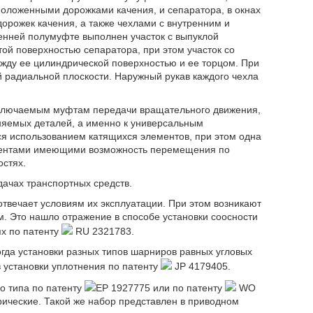
оложенными дорожками качения, и сепаратора, в окнах
орожек качения, а также чехлами с внутренним и
енней полумуфте выполнен участок с выпуклой
ой поверхностью сепаратора, при этом участок со
ду ее цилиндрической поверхностью и ее торцом. При
 радиальной плоскости. Наружный рукав каждого чехла
ключаемым муфтам передачи вращательного движения,
яемых деталей, а именно к универсальным
тся использованием катящихся элементов, при этом одна
ементами имеющими возможность перемещения по
остях.
ачах транспортных средств.
твечает условиям их эксплуатации. При этом возникают
м. Это нашло отражение в способе установки соосности
ях по патенту
RU 2321783.
огда установки разных типов шарниров равных угловых
установки уплотнения по патенту
JP 4179405.
о типа по патенту
ЕР 1927775 или по патенту
WO
рические. Такой же набор представлен в приводном