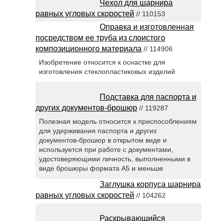
Чехол для шарнира
равных угловых скоростей
// 110153
Оправка и изготовленная
посредством ее труба из слоистого
композиционного материала
// 114906
Изобретение относится к оснастке для
изготовления стеклопластиковых изделий
Подставка для паспорта и
других документов-брошюр
// 119287
Полезная модель относится к приспособлениям
для удерживания паспорта и других
документов-брошюр в открытом виде и
используется при работе с документами,
удостоверяющими личность, выполненными в
виде брошюры формата А5 и меньше
Заглушка корпуса шарнира
равных угловых скоростей
// 104262
Раскрывающийся