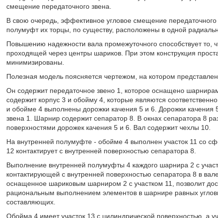
смещение передаточного звена.
В свою очередь, эффективное угловое смещение передаточного 
полумуфт их торцы, по существу, расположены в одной радиальн
Повышению надежности вала промежуточного способствует то, ч
проходящей через центры шариков. При этом конструкция проста
минимизированы.
Полезная модель поясняется чертежом, на котором представлен
Он содержит передаточное звено 1, которое оснащено шарнирам
содержит корпус 3 и обойму 4, которые являются соответственн
и обойме 4 выполнены дорожки качения 5 и 6. Дорожки качения 5
звена 1. Шарнир содержит сепаратор 8. В окнах сепаратора 8 р
поверхностями дорожек качения 5 и 6. Вал содержит чехлы 10.
На внутренней полумуфте - обойме 4 выполнен участок 11 со с
12 контактирует с внутренней поверхностью сепаратора 8.
Выполнение внутренней полумуфты 4 каждого шарнира 2 с участ
контактирующей с внутренней поверхностью сепаратора 8 в вал
оснащенное шариковым шарниром 2 с участком 11, позволит дос
рациональным выполнением элементов в шарнире равных углов
составляющих.
Обойма 4 имеет участок 13 с цилиндрической поверхностью, а у