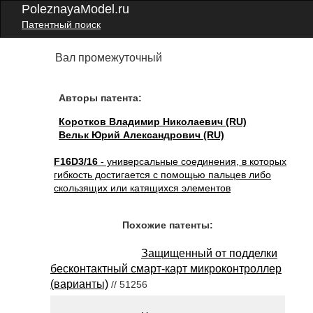
PoleznayaModel.ru
Патентный поиск
Вал промежуточный
Авторы патента:
Коротков Владимир Николаевич (RU)
Вельк Юрий Александрович (RU)
F16D3/16
- универсальные соединения, в которых
гибкость достигается с помощью пальцев либо
скользящих или катящихся элементов
Похожие патенты:
Защищенный от подделки
бесконтактный смарт-карт микроконтроллер
(варианты)
// 51256