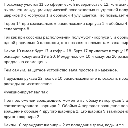
Поскольку участок 11 со сферической поверхностью 12, контакт
выполнен между цилиндрической поверхностью внутренней полу
шариков 9 с корпусом 1 и обоймой 4 улучшается, что повышает 
Торец 14 при коаксиальном расположении корпуса 1 и обоймы 4 
сепаратора 8.
Так как при соосном расположении полумуфт - корпуса 3 и обойм
одной радиальной плоскости, это позволяет элементам вала шир
Чехол 10 имеет бурт 17 и гофры 18. Бурт 17 прилегает к торцу 15
оснащен хомутами 19 и 20. Между чехлом 10 и хомутом 20 разме
продольно совмещены.
Тем самым, защитное устройство вала простое и надежное.
Наружные рукава 22 чехлов 10 расположены вне плоскости, про
расходы на изготовление.
Функционирует вал так:
При приложении вращающего момента к любому из корпусов 3 ш
соответствующего шарнира 2. Обойма 4 передает вращение перед
вращение обойме 4 другого шарнира 2. Его шарики 9 взаимодейс
другого шарнира 2.
Чехлы 10 ограждают шарниры 2 от попадания грязи, воды и т.п.