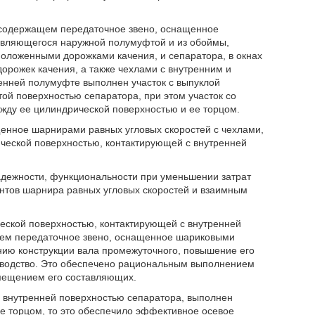
, содержащем передаточное звено, оснащенное
 являющегося наружной полумуфтой и из обоймы,
оложенными дорожками качения, и сепаратора, в окнах
орожек качения, а также чехлами с внутренним и
енней полумуфте выполнен участок с выпуклой
ой поверхностью сепаратора, при этом участок со
ду ее цилиндрической поверхностью и ее торцом.
енное шарнирами равных угловых скоростей с чехлами,
ческой поверхностью, контактирующей с внутренней
адежности, функциональности при уменьшении затрат
тов шарнира равных угловых скоростей и взаимным
ской поверхностью, контактирующей с внутренней
щем передаточное звено, оснащенное шариковыми
ию конструкции вала промежуточного, повышение его
зводство. Это обеспечено рациональным выполнением
мещением его составляющих.
с внутренней поверхностью сепаратора, выполнен
е торцом, то это обеспечило эффективное осевое