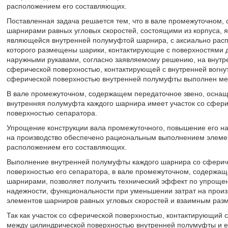
расположением его составляющих.
Поставленная задача решается тем, что в вале промежуточном
шарнирами равных угловых скоростей, состоящими из корпуса,
являющейся внутренней полумуфтой шарнира, с аксиально расп
которого размещены шарики, контактирующие с поверхностями д
наружными рукавами, согласно заявляемому решению, на внутр
сферической поверхностью, контактирующей с внутренней вогнут
сферической поверхностью внутренней полумуфты выполнен меж
В вале промежуточном, содержащем передаточное звено, оснащ
внутренняя полумуфта каждого шарнира имеет участок со сфери
поверхностью сепаратора.
Упрощение конструкции вала промежуточного, повышение его н
на производство обеспечено рациональным выполнением элемен
расположением его составляющих.
Выполнение внутренней полумуфты каждого шарнира со сфериче
поверхностью его сепаратора, в вале промежуточном, содержа
шарнирами, позволяет получить технический эффект по упрощен
надежности, функциональности при уменьшении затрат на прои
элементов шарниров равных угловых скоростей и взаимным раз
Так как участок со сферической поверхностью, контактирующий 
между цилиндрической поверхностью внутренней полумуфты и е