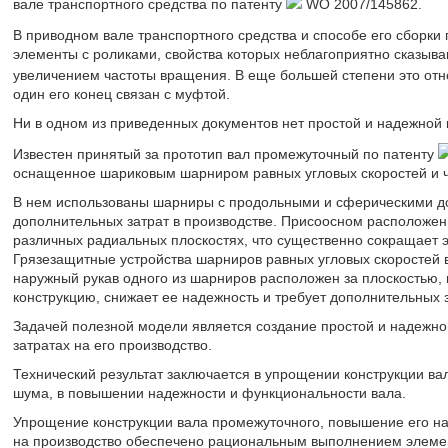
вале транспортного средства по патенту
WO 2007/145862.
В приводном вале транспортного средства и способе его сборки
элементы с роликами, свойства которых неблагоприятно сказыв
увеличением частоты вращения. В еще большей степени это отн
один его конец связан с муфтой.
Ни в одном из приведенных документов нет простой и надежной 
Известен принятый за прототип вал промежуточный по патенту
оснащенное шариковым шарниром равных угловых скоростей и 
В нем использованы шарниры с продольными и сферическими дор
дополнительных затрат в производстве. Присоосном расположе
различных радиальных плоскостях, что существенно сокращает 
Грязезащитные устройства шарниров равных угловых скоростей
наружный рукав одного из шарниров расположен за плоскостью, 
конструкцию, снижает ее надежность и требует дополнительных з
Задачей полезной модели является создание простой и надежно
затратах на его производство.
Технический результат заключается в упрощении конструкции в
шума, в повышении надежности и функциональности вала.
Упрощение конструкции вала промежуточного, повышение его н
на производство обеспечено рациональным выполнением элемен