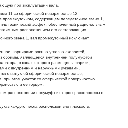
ающую при эксплуатации вала.
ком 11 со сферической поверхностью 12,
ле промежуточном, содержащем передаточное звено 1,
тичь технический эффект, обеспеченный рациональным
 взаимным расположением его составляющих.
точного звена 1, вал промежуточный исключает
енное шарнирами равных угловых скоростей,
из обоймы, являющейся внутренней полумуфтой
аратора, в окнах которого размещены шарики,
лами с внутренним и наружными рукавами,
ток с выпуклой сферической поверхностью,
, при этом участок со сферической поверхностью
рхностью и ее торцом.
сном расположении полумуфт их торцы расположены в
рукав каждого чехла расположен вне плоскости,