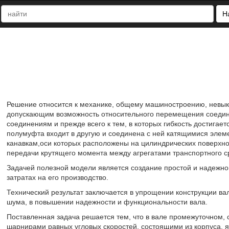
Н
Решение относится к механике, общему машиностроению, невы
допускающим возможность относительного перемещения соедин
соединениям и прежде всего к тем, в которых гибкость достигае
полумуфта входит в другую и соединена с ней катящимися эл
канавкам,оси которых расположены на цилиндрических поверхнос
передачи крутящего момента между агрегатами транспортного с
Задачей полезной модели является создание простой и надежно
затратах на его производство.
Технический результат заключается в упрощении конструкции в
шума, в повышении надежности и функциональности вала.
Поставленная задача решается тем, что в вале промежуточном
шарнирами равных угловых скоростей, состоящими из корпуса,