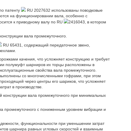
 по патенту
RU 2027632 использованы поводковые
аются на функционировании вала, особенно с
осится к приводному валу по RU
2416043, в котором
конструкции вала промежуточного.
RU 65431, содержащий передаточное звено,
чехлами.
ожками качения, что усложняет конструкцию и требует
нии полумуфт шарниров их торцы расположены в
эксплуатационные свойства вала промежуточного.
 выполнены со многочисленными гофрами, при этом
проходящей через центры его шариков, что усложняет
атрат в производстве.
й конструкции вала промежуточного при минимальных
ала промежуточного с пониженным уровнем вибрации и
адежности, функциональности при уменьшении затрат
тов шарнира равных угловых скоростей и взаимным