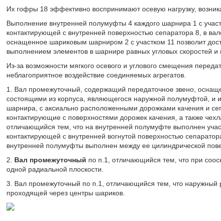
Их гофры 18 эффективно воспринимают осевую нагрузку, возник
Выполнение внутренней полумуфты 4 каждого шарнира 1 с участ
контактирующей с внутренней поверхностью сепаратора 8, в ва
оснащенное шариковым шарниром 2 с участком 11 позволит дос
выполнением элементов в шарнире равных угловых скоростей и
Из-за возможности мягкого осевого и углового смещения переда
неблагоприятное воздействие соединяемых агрегатов.
1. Вал промежуточный, содержащий передаточное звено, оснащ
состоящими из корпуса, являющегося наружной полумуфтой, и 
шарнира, с аксиально расположенными дорожками качения и сеп
контактирующие с поверхностями дорожек качения, а также чех
отличающийся тем, что на внутренней полумуфте выполнен учас
контактирующей с внутренней вогнутой поверхностью сепаратора
внутренней полумуфты выполнен между ее цилиндрической пове
2.
Вал промежуточный
по п.1, отличающийся тем, что при соо
одной радиальной плоскости.
3. Вал промежуточный по п.1, отличающийся тем, что наружный 
проходящей через центры шариков.