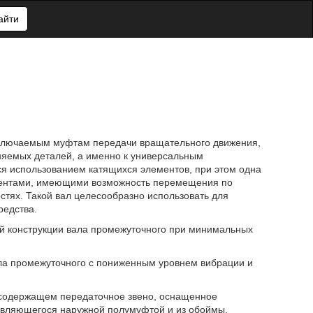
айти
ключаемым муфтам передачи вращательного движения,
яемых деталей, а именно к универсальным
тся использованием катящихся элементов, при этом одна
ементами, имеющими возможность перемещения по
тях. Такой вал целесообразно использовать для
редства.
й конструкции вала промежуточного при минимальных
ала промежуточного с пониженным уровнем вибрации и
, содержащем передаточное звено, оснащенное
 являющегося наружной полумуфтой и из обоймы,