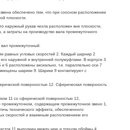
звена обеспечено тем, что при соосном расположении
ой плоскости.
то наружный рукав чехла расположен вне плоскости,
, а затраты на производство вала промежуточного
 вал промежуточный.
и равных угловых скоростей 2. Каждый шарнир 2
о его наружной и внутренней полумуфтами. В корпусе 3
 и 6 расположены аксиально, т.е. параллельно оси 7
азмещены шарики 9. Шарики 9 контактируют с
ферической поверхностью 12. Сферическая поверхность
ком 11 со сферической поверхностью 12,
е промежуточном, содержащем промежуточное звено 1,
тичь технического эффекта, обеспеченного
ых скоростей и взаимным расположением его
часток 11 выполнен между нею и торцом обоймы 4.