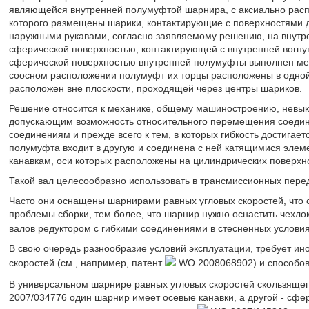
являющейся внутренней полумуфтой шарнира, с аксиально расп
которого размещены шарики, контактирующие с поверхностями д
наружными рукавами, согласно заявляемому решению, на внутр
сферической поверхностью, контактирующей с внутренней вогнут
сферической поверхностью внутренней полумуфты выполнен меж
соосном расположении полумуфт их торцы расположены в одной
расположен вне плоскости, проходящей через центры шариков.
Решение относится к механике, общему машиностроению, невы
допускающим возможность относительного перемещения соедин
соединениям и прежде всего к тем, в которых гибкость достигае
полумуфта входит в другую и соединена с ней катящимися эл
канавкам, оси которых расположены на цилиндрических поверхн
Такой вал целесообразно использовать в трансмиссионных перед
Часто они оснащены шарнирами равных угловых скоростей, что о
проблемы сборки, тем более, что шарнир нужно оснастить чехло
валов редуктором с гибкими соединениями в стесненных услови
В свою очередь разнообразие условий эксплуатации, требует ин
скоростей (см., например, патент
WO 2008068902) и способов 
В универсальном шарнире равных угловых скоростей скользящег
2007/034776 один шарнир имеет осевые канавки, а другой - сфе