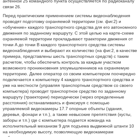
антенной 25 командного пункта осуществляется по радиоканалу
связи 26.
Перед практическим применением системы видеонаблюдения
проводят подготовку охраняемой территории (см. фиг.2) и
«обучение» каждого транспортного средства для его автономного
движения по заданному маршруту. С этой целью на карте-схеме
охраняемой территории прокладывают траектории движения от
точки А до точки В каждого транспортного средства системы
видеонаблюдения и выбирают их количество (на фиг.2, в качестве
примера, представлены шесть транспортных средств) с таким
расчетом, чтобы обеспечить контроль за каждым участком
возможного проникновения злоумышленников на охраняемую
территорию. Далее оператор со своим компьютером поочередно
подключается к компьютеру 4 каждого транспортного средства и
уже на местности (управляя транспортным средством со своего
компьютера) проводит транспортное средство по заданному
маршруту (траектории) периодически (через определенные
расстояния) останавливаясь и фиксируя с помощью
управляемой видеокамеры 17.7 опорные объекты (здания,
деревья, фонари и т.п.), а также невысокие препятствия (кусты,
заборы и т.п.) где с компьютера подается команда на
исполнительный механизм 9 для подъема выдвижной штанги 10
на необходимую высоту, позволяющую видеокамерам