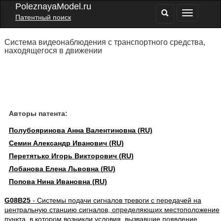
PoleznayaModel.ru
Патентный поиск
Система видеонаблюдения с транспортного средства,
находящегося в движении
Авторы патента:
Полубояринова Анна Валентиновна (RU)
Семин Александр Иванович (RU)
Перетятько Игорь Викторович (RU)
Лобанова Елена Львовна (RU)
Попова Нина Ивановна (RU)
G08B25
- Системы подачи сигналов тревоги с передачей на
центральную станцию сигналов, определяющих местоположение
пункта, в котором возникли условия, вызвавшие появление