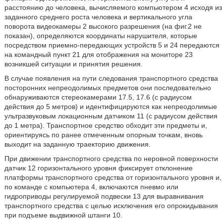
расстоянию до человека, вычисляемого компьютером 4 исходя из
заданного среднего роста человека и вертикального угла
поворота видеокамеры 2 высокого разрешения (на фиг.2 не
показан), определяются координаты нарушителя, которые
посредством приемно-передающих устройств 5 и 24 передаются
на командный пункт 21 для отображения на мониторе 23
возникшей ситуации и принятия решения.
В случае появления на пути следования транспортного средства
посторонних непреодолимых предметов они последовательно
обнаруживаются стереокамерами 17.5, 17.6 (с радиусом
действия до 5 метров) и идентифицируются как непреодолимые
ультразвуковым локационным датчиком 11 (с радиусом действия
до 1 метра). Транспортное средство обходит эти предметы и,
ориентируясь по ранее отмеченным опорным точкам, вновь
выходит на заданную траекторию движения.
При движении транспортного средства по неровной поверхности
датчик 12 горизонтального уровня фиксирует отклонение
платформы транспортного средства от горизонтального уровня и,
по команде с компьютера 4, включаются пневмо или
гидроприводы регулируемой подвески 13 для выравнивания
транспортного средства с целью исключения его опрокидывания
при подъеме выдвижной штанги 10.