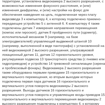
территории, установлена видеокамера 2 высокого разрешения, с
возможностью изменения фокусного расстояния, и (или)
изменения диафрагмы, и (или) настройки на фокус для
обеспечения наведения на цель, подключенная через плату
видеоввода 3 к компьютеру 4, к которому подключено приемно-
передающее устройство 5 с антенной 6. К компьютеру 4 также
подключены датчик 7 измерения направления перемещения
(компас или гироскоп), датчик 8 пройденного пути (одометр),
исполнительный механизм 9 (например, на базе
электродвигателей) управляющий выдвижной штангой 10
(например, выполненной в виде пантографа) с установленной на
ней видеокамерой 2 высокого разрешения, ультразвуковой
локационный датчик 11, датчик 12 горизонтального уровня,
регулируемая подвеска 13 транспортного средства (с пневмо или
гидроприводом) и устройство 14 тревожной сигнализации (сирена
и проблесковый фонарь). Видеокамера 2 высокого разрешения
также оборудована первыми приводами 15 горизонтального и
вертикального перемещения, ко вторым выходам которых
подключена первая пара датчиков 16 горизонтального и
вертикального углов поворота видеокамеры 2 высокого
разрешения. Выходы датчиков 16 горизонтального и
вертикального углов поворота и управляющие входы приводов 15
горизонтального и вертикального перемещения видеокамеры 2
высокого разрешения подключены к компьютеру 4, к которому