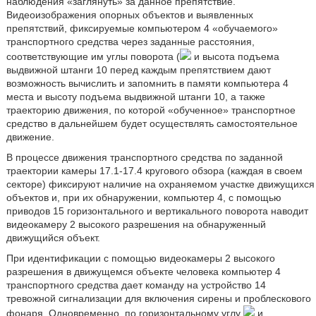
наблюдения «заглянуть» за данное препятствие.
Видеоизображения опорных объектов и выявленных
препятствий, фиксируемые компьютером 4 «обучаемого»
транспортного средства через заданные расстояния,
соответствующие им углы поворота (
и высота подъема
выдвижной штанги 10 перед каждым препятствием дают
возможность вычислить и запомнить в памяти компьютера 4
места и высоту подъема выдвижной штанги 10, а также
траекторию движения, по которой «обученное» транспортное
средство в дальнейшем будет осуществлять самостоятельное
движение.
В процессе движения транспортного средства по заданной
траектории камеры 17.1-17.4 кругового обзора (каждая в своем
секторе) фиксируют наличие на охраняемом участке движущихся
объектов и, при их обнаружении, компьютер 4, с помощью
приводов 15 горизонтального и вертикального поворота наводит
видеокамеру 2 высокого разрешения на обнаруженный
движущийся объект.
При идентификации с помощью видеокамеры 2 высокого
разрешения в движущемся объекте человека компьютер 4
транспортного средства дает команду на устройство 14
тревожной сигнализации для включения сирены и проблескового
фонаря. Одновременно, по горизонтальному углу
и