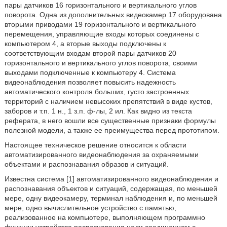
пары датчиков 16 горизонтального и вертикального углов
поворота. Одна из дополнительных видеокамер 17 оборудована
вторыми приводами 19 горизонтального и вертикального
перемещения, управляющие входы которых соединены с
компьютером 4, а вторые выходы подключены к
соответствующим входам второй пары датчиков 20
горизонтального и вертикального углов поворота, своими
выходами подключенные к компьютеру 4. Система
видеонаблюдения позволяет повысить надежность
автоматического контроля больших, густо застроенных
территорий с наличием невысоких препятствий в виде кустов,
заборов и т.п. 1 н., 1 з.п. ф-лы, 2 ил. Как видно из текста
реферата, в него вошли все существенные признаки формулы
полезной модели, а также ее преимущества перед прототипом.
Настоящее техническое решение относится к области
автоматизированного видеонаблюдения за охраняемыми
объектами и распознавания образов и ситуаций.
Известна система [1] автоматизированного видеонаблюдения и
распознавания объектов и ситуаций, содержащая, по меньшей
мере, одну видеокамеру, терминал наблюдения и, по меньшей
мере, одно вычислительное устройство с памятью,
реализованное на компьютере, выполняющем программно