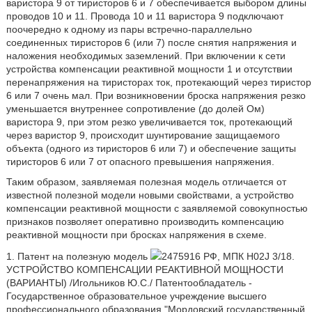
варистора 9 от тиристоров 6 и 7 обеспечивается выбором длины
проводов 10 и 11. Провода 10 и 11 варистора 9 подключают
поочередно к одному из пары встречно-параллельно
соединенных тиристоров 6 (или 7) после снятия напряжения и
наложения необходимых заземлений. При включении к сети
устройства компенсации реактивной мощности 1 и отсутствии
перенапряжения на тиристорах ток, протекающий через тиристор
6 или 7 очень мал. При возникновении броска напряжения резко
уменьшается внутреннее сопротивление (до долей Ом)
варистора 9, при этом резко увеличивается ток, протекающий
через варистор 9, происходит шунтирование защищаемого
объекта (одного из тиристоров 6 или 7) и обеспечение защиты
тиристоров 6 или 7 от опасного превышения напряжения.
Таким образом, заявляемая полезная модель отличается от
известной полезной модели новыми свойствами, а устройство
компенсации реактивной мощности с заявляемой совокупностью
признаков позволяет оперативно производить компенсацию
реактивной мощности при бросках напряжения в схеме.
1. Патент на полезную модель
2475916 РФ, МПК H02J 3/18.
УСТРОЙСТВО КОМПЕНСАЦИИ РЕАКТИВНОЙ МОЩНОСТИ
(ВАРИАНТЫ) /Игольников Ю.С./ Патентообладатель -
Государственное образовательное учреждение высшего
профессионального образования "Мордовский государственный