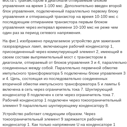
моста с транзистором в диагонали отпираемым блоком
управления на время 1-100 мкс. Дополнительно введен второй
блок управления, подключенный параллельно первому блоку
управления и отпирающий транзистор на время 10-100 мкс с
последующим отпиранием транзистора первым блоком
управления через интервал времени 10-100 мкс не реже чем
один раз за период сетевого напряжения.
На фиг.1 изображено предлагаемое устройство для зажигания
газоразрядных ламп, включающее рабочий конденсатор 1,
присоединенный через коммутирующий элемент 2, имеющий в
своем составе выпрямительный мост с транзистором в
диагонали, отпираемый от блоков управления 3 и 4, параллельно
соединенных между собой. Параллельно первичной обмотке
импульсного трансформатора 5 подключены блоки управления 3
и 4. Цепь, состоящая из последовательно соединенных
вторичной обмотки импульсного трансформатора 5 и лампы 6
включена в сеть через ограничитель тока 7. Шунтирующий
конденсатор 8 подключен к сети через ограничитель тока 7.
Рабочий конденсатор 1 подключен через токоограничительный
элемент 9 параллельно шунтирующему конденсатору 8.
Устройство работает следующим образом. Через
токоограничительный элемент 9 заряжается рабочий
конденсатор 1. Как только напряжение U на конденсаторе 1