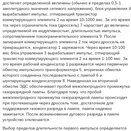
достигнет определенной величины (обычно в пределах 0,5-1
амплитудного значения сетевого напряжения), блок управления 4
вырабатывает импульс, отпирающий транзистор
коммутирующего элемента 2 на время 10-1000 мкс. За это время
ток через ограничитель тока (дроссель) 7 нарастает до величины
определяемой ее индуктивностью, длительностью импульса,
сопротивлением токоограничительного элемента 9. После
запирания коммутирующего элемента 2 ток через дроссель не
прекращается, конденсатор 1 заряжается. Через время 10-100
мкс блок управления 3 вырабатывает импульс, отпирающий
транзистор коммутирующего элемента 2 на время 1-100 мкс. За
это время рабочий конденсатор 1 разряжается через первичную
обмотку импульсного трансформатора 5, вторичная обмотка
которого соединена последовательно с лампой 6 и
шунтирующим конденсатором 8. Наведенная на вторичной
обмотке ЭДС обеспечивает пробой межэлектродного промежутка
газоразрядной лампы. Благодаря тому, что пробой
межэлектродного промежутка газоразрядной лампы происходит
при протекающем через дроссель токе, достаточном для
поддержания газового разряда в лампе, лампа надежно
зажигается. После возникновения дугового разряда в лампе
устройство отключается.
Выбор пределов длительности первого импульса определяется