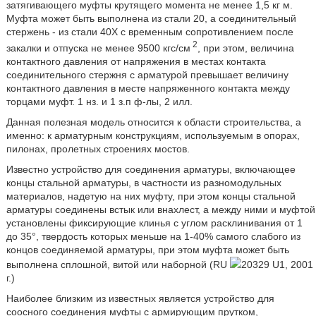
затягивающего муфты крутящего момента не менее 1,5 кг м.
Муфта может быть выполнена из стали 20, а соединительный
стержень - из стали 40Х с временным сопротивлением после
2
закалки и отпуска не менее 9500 кгс/см
, при этом, величина
контактного давления от напряжения в местах контакта
соединительного стержня с арматурой превышает величину
контактного давления в месте напряженного контакта между
торцами муфт. 1 нз. и 1 з.п ф-лы, 2 илл.
Данная полезная модель относится к области строительства, а
именно: к арматурным конструкциям, используемым в опорах,
пилонах, пролетных строениях мостов.
Известно устройство для соединения арматуры, включающее
концы стальной арматуры, в частности из разномодульных
материалов, надетую на них муфту, при этом концы стальной
арматуры соединены встык или внахлест, а между ними и муфтой
установлены фиксирующие клинья с углом расклинивания от 1
до 35°, твердость которых меньше на 1-40% самого слабого из
концов соединяемой арматуры, при этом муфта может быть
выполнена сплошной, витой или наборной (RU
20329 U1, 2001
г.)
Наиболее близким из известных является устройство для
соосного соединения муфты с армирующим прутком,