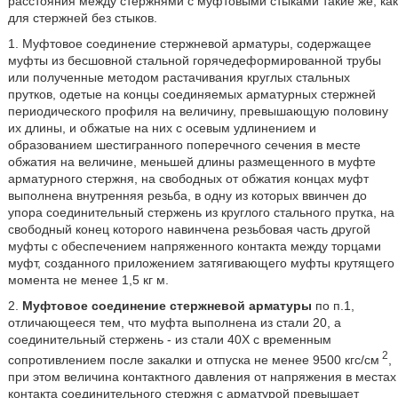
расстояния между стержнями с муфтовыми стыками такие же, как
для стержней без стыков.
1. Муфтовое соединение стержневой арматуры, содержащее
муфты из бесшовной стальной горячедеформированной трубы
или полученные методом растачивания круглых стальных
прутков, одетые на концы соединяемых арматурных стержней
периодического профиля на величину, превышающую половину
их длины, и обжатые на них с осевым удлинением и
образованием шестигранного поперечного сечения в месте
обжатия на величине, меньшей длины размещенного в муфте
арматурного стержня, на свободных от обжатия концах муфт
выполнена внутренняя резьба, в одну из которых ввинчен до
упора соединительный стержень из круглого стального прутка, на
свободный конец которого навинчена резьбовая часть другой
муфты с обеспечением напряженного контакта между торцами
муфт, созданного приложением затягивающего муфты крутящего
момента не менее 1,5 кг м.
2.
Муфтовое соединение стержневой арматуры
по п.1,
отличающееся тем, что муфта выполнена из стали 20, а
соединительный стержень - из стали 40Х с временным
2
сопротивлением после закалки и отпуска не менее 9500 кгс/см
,
при этом величина контактного давления от напряжения в местах
контакта соединительного стержня с арматурой превышает