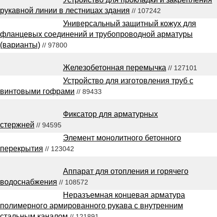
рукавной линии в лестницах здания
// 107242
Универсальный защитный кожух для
фланцевых соединений и трубопроводной арматуры
(варианты)
// 97800
Железобетонная перемычка
// 127101
Устройство для изготовления труб с
винтовыми гофрами
// 89433
Фиксатор для арматурных
стержней
// 94595
Элемент монолитного бетонного
перекрытия
// 123042
Аппарат для отопления и горячего
водоснабжения
// 108572
Неразъемная концевая арматура
полимерного армированного рукава с внутренним
стальным каналом
// 121891