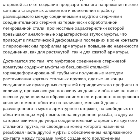
стержней за счет создания предварительного напряжения в зоне
контакта стыкуемых элементов и вовлечения в работу
размещаемого между соединяемыми муфтой стержнями
соединительного стержня из термически обработанной
легированной стали, прочностные характеристики которой
превышают аналогичные характеристики втулок муфты, что
приводит к пластической деформации последних в зоне контакта
с периодическим профилем арматуры и повышению надежности
соединения, как для растянутой, так и для сжатой арматуры.
Достигается это тем, что муфтовое соединение стержневой
арматуры содержит муфты из бесшовной стальной
горячедеформированной трубы или полученные методом
растачивания круглых стальных прутков, одетые на концы
соединяемых арматурных стержней периодического профиля на
величину, превышающую половину их длины и обжатые на них с
осевым удлинением и образованием шестигранного поперечного
сечения в месте обжатия на величине, меньшей длины
размещенного в муфте арматурного стержня, на свободных от
обжатия концах муфт выполнена внутренняя резьба, в одну из
которых ввинчен до упора соединительный стержень из круглого
стального прутка, на свободный конец которого навинчена
резьбовая часть другой муфты с обеспечением напряженного
контакта между торцами муфт, созданного приложением