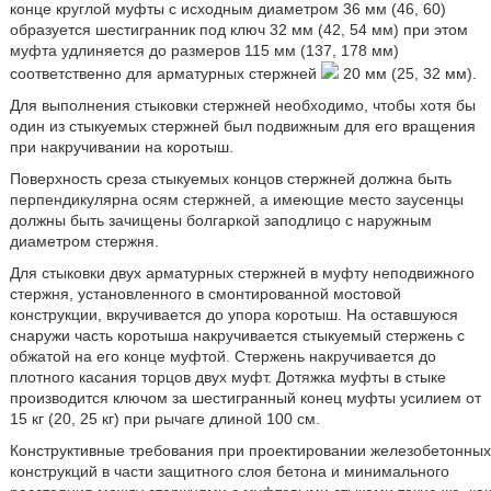
конце круглой муфты с исходным диаметром 36 мм (46, 60)
образуется шестигранник под ключ 32 мм (42, 54 мм) при этом
муфта удлиняется до размеров 115 мм (137, 178 мм)
соответственно для арматурных стержней
20 мм (25, 32 мм).
Для выполнения стыковки стержней необходимо, чтобы хотя бы
один из стыкуемых стержней был подвижным для его вращения
при накручивании на коротыш.
Поверхность среза стыкуемых концов стержней должна быть
перпендикулярна осям стержней, а имеющие место заусенцы
должны быть зачищены болгаркой заподлицо с наружным
диаметром стержня.
Для стыковки двух арматурных стержней в муфту неподвижного
стержня, установленного в смонтированной мостовой
конструкции, вкручивается до упора коротыш. На оставшуюся
снаружи часть коротыша накручивается стыкуемый стержень с
обжатой на его конце муфтой. Стержень накручивается до
плотного касания торцов двух муфт. Дотяжка муфты в стыке
производится ключом за шестигранный конец муфты усилием от
15 кг (20, 25 кг) при рычаге длиной 100 см.
Конструктивные требования при проектировании железобетонных
конструкций в части защитного слоя бетона и минимального