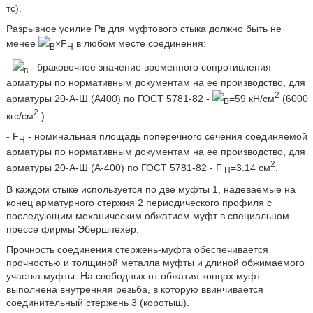
тс).
Разрывное усилие Рв для муфтового стыка должно быть не
менее
×F
в любом месте соединения:
В
H
-
- браковочное значение временного сопротивления
в
арматуры по нормативным документам на ее производство, для
2
арматуры 20-А-Ш (А400) по ГОСТ 5781-82 -
=59 кН/см
(6000
В
2
кгс/см
).
- F
- номинальная площадь поперечного сечения соединяемой
H
арматуры по нормативным документам на ее производство, для
2
арматуры 20-А-Ш (А-400) по ГОСТ 5781-82 - F
=3.14 cм
.
Н
В каждом стыке используется по две муфты 1, надеваемые на
конец арматурного стержня 2 периодического профиля с
последующим механическим обжатием муфт в специальном
прессе фирмы Эбершпехер.
Прочность соединения стержень-муфта обеспечивается
прочностью и толщиной металла муфты и длиной обжимаемого
участка муфты. На свободных от обжатия концах муфт
выполнена внутренняя резьба, в которую ввинчивается
соединительный стержень 3 (коротыш).