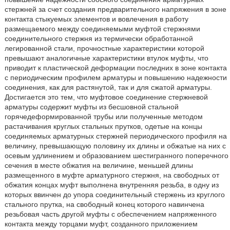
стержней за счет создания предварительного напряжения в зоне
контакта стыкуемых элементов и вовлечения в работу
размещаемого между соединяемыми муфтой стержнями
соединительного стержня из термически обработанной
легированной стали, прочностные характеристики которой
превышают аналогичные характеристики втулок муфты, что
приводит к пластической деформации последних в зоне контакта
с периодическим профилем арматуры и повышению надежности
соединения, как для растянутой, так и для сжатой арматуры.
Достигается это тем, что муфтовое соединение стержневой
арматуры содержит муфты из бесшовной стальной
горячедеформированной трубы или полученные методом
растачивания круглых стальных прутков, одетые на концы
соединяемых арматурных стержней периодического профиля на
величину, превышающую половину их длины и обжатые на них с
осевым удлинением и образованием шестигранного поперечного
сечения в месте обжатия на величине, меньшей длины
размещенного в муфте арматурного стержня, на свободных от
обжатия концах муфт выполнена внутренняя резьба, в одну из
которых ввинчен до упора соединительный стержень из круглого
стального прутка, на свободный конец которого навинчена
резьбовая часть другой муфты с обеспечением напряженного
контакта между торцами муфт, созданного приложением