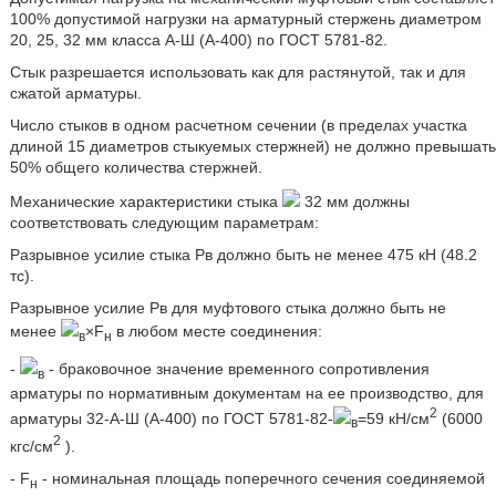
100% допустимой нагрузки на арматурный стержень диаметром
20, 25, 32 мм класса А-Ш (А-400) по ГОСТ 5781-82.
Стык разрешается использовать как для растянутой, так и для
сжатой арматуры.
Число стыков в одном расчетном сечении (в пределах участка
длиной 15 диаметров стыкуемых стержней) не должно превышать
50% общего количества стержней.
Механические характеристики стыка
32 мм должны
соответствовать следующим параметрам:
Разрывное усилие стыка Рв должно быть не менее 475 кН (48.2
тс).
Разрывное усилие Рв для муфтового стыка должно быть не
менее
×F
в любом месте соединения:
в
н
-
- браковочное значение временного сопротивления
в
арматуры по нормативным документам на ее производство, для
2
арматуры 32-А-Ш (А-400) по ГОСТ 5781-82-
=59 кН/см
(6000
в
2
кгс/см
).
- F
- номинальная площадь поперечного сечения соединяемой
н