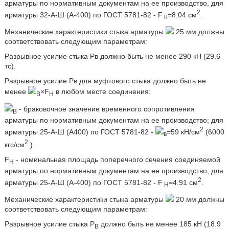
арматуры по нормативным документам на ее производство, для
2
арматуры 32-А-Ш (А-400) по ГОСТ 5781-82 - F
=8.04 см
.
н
Механические характеристики стыка арматуры
25 мм должны
соответствовать следующим параметрам:
Разрывное усилие стыка Рв должно быть не менее 290 кН (29.6
тс).
Разрывное усилие Рв для муфтового стыка должно быть не
менее
×F
в любом месте соединения:
В
Н
- браковочное значение временного сопротивления
В
арматуры по нормативным документам на ее производство; для
2
арматуры 25-А-Ш (А400) по ГОСТ 5781-82 -
=59 кН/см
(6000
в
2
кгс/см
).
F
- номинальная площадь поперечного сечения соединяемой
Н
арматуры по нормативным документам на ее производство; для
2
арматуры 25-А-Ш (А-400) по ГОСТ 5781-82 - F
=4.91 см
.
Н
Механические характеристики стыка арматуры
20 мм должны
соответствовать следующим параметрам:
Разрывное усилие стыка Р
должно быть не менее 185 кН (18.9
В