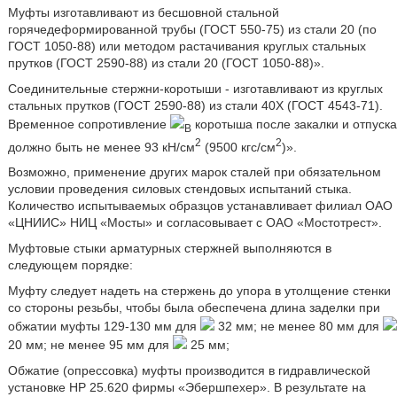
Муфты изготавливают из бесшовной стальной
горячедеформированной трубы (ГОСТ 550-75) из стали 20 (по
ГОСТ 1050-88) или методом растачивания круглых стальных
прутков (ГОСТ 2590-88) из стали 20 (ГОСТ 1050-88)».
Соединительные стержни-коротыши - изготавливают из круглых
стальных прутков (ГОСТ 2590-88) из стали 40Х (ГОСТ 4543-71).
Временное сопротивление
коротыша после закалки и отпуска
В
2
2
должно быть не менее 93 кН/см
(9500 кгс/см
)».
Возможно, применение других марок сталей при обязательном
условии проведения силовых стендовых испытаний стыка.
Количество испытываемых образцов устанавливает филиал ОАО
«ЦНИИС» НИЦ «Мосты» и согласовывает с ОАО «Мостотрест».
Муфтовые стыки арматурных стержней выполняются в
следующем порядке:
Муфту следует надеть на стержень до упора в утолщение стенки
со стороны резьбы, чтобы была обеспечена длина заделки при
обжатии муфты 129-130 мм для
32 мм; не менее 80 мм для
20 мм; не менее 95 мм для
25 мм;
Обжатие (опрессовка) муфты производится в гидравлической
установке HP 25.620 фирмы «Эбершпехер». В результате на