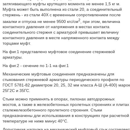
затягивающего муфты крутящего момента не менее 1,5 кг м.
Муфта может быть выполнена из стали 20, а соединительный
стержень - из стали 40Х с временным сопротивлением после
2
закалки и отпуска не менее 9500 кгс/см
, при этом, величина
контактного давления от напряжения в местах контакта
соединительного стержня с арматурой превышает величину
контактного давления в месте напряженного контакта между
торцами муфт.
На фиг.1 представлено муфтовое соединение стержневой
арматуры.
На фиг.2 - сечение по 1-1 на фиг.1
Механические муфтовые соединения предназначены для
стыкования стержневой арматуры периодического профиля по
ГОСТ 5781-82 диаметром 20, 25, 32 мм класса А-Ш (А-400) марок
25Г2С и 35ГС.
Стыки можно применять в опорах, пилонах автодорожных
мостов, а также в железобетонных пролетных строениях и плитах
сталежелезобетонного пролетного строения. Стыки
предназначены дли использования в конструкциях при расчетной
температуре не ниже минус 40°С.
Допустимая нагрузка на механический муфтовый стык составляет