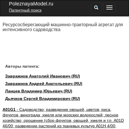
PoleznayaModel.ru
Патентный поиск
Ресурсосберегающий машинно-тракторный агрегат для
интенсивного садоводства
Авторы патента:
Завражнов Анатолий Иванович (RU)
Завражнов Андрей Анатольевич (RU)
Ланцев Владимир Юрьевич (RU)
Дьячков Сергей Владимирович (RU)
A01G1
- Садоводство; разведение овощей, цветов, риса,
фруктов, винограда, хмеля или морских водорослей; лесное
хозяйство; орошение (сбор фруктов, овощей, хмеля и т.п. A01D
46/00; разведение растений из тканевых культур A01H 4/00;