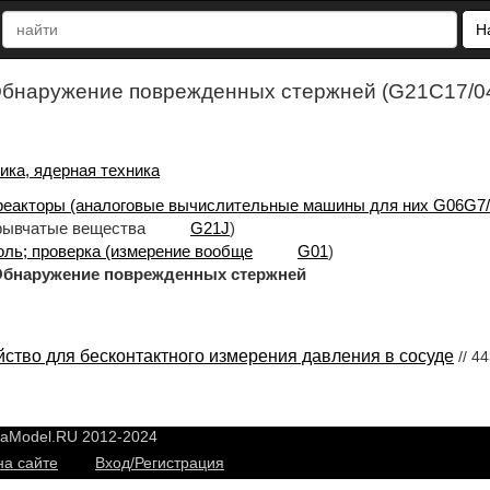
Н
бнаружение поврежденных стержней (G21C17/0
ика, ядерная техника
еакторы (аналоговые вычислительные машины для них G06G7/5
зрывчатые вещества
G21J
)
оль; проверка (измерение вообще
G01
)
жение поврежденных стержней
йство для бесконтактного измерения давления в сосуде
// 4
yaModel.RU 2012-2024
на сайте
Вход/Регистрация