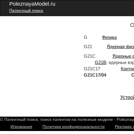
PoleznayaModel.ru
Патентный поиск
О
G
Физика
G21
Ядерная физ
G21C
Ядерные р
G21B
; ядерные в
G21C17
Контр
G21C17/04 Обнару
Устро
2548722
.
© Патентный поиск, поиск патентов на полезные модели - Polezna
Игромания
Политика конфиденциальности
Реклама 