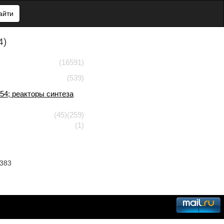
айти
4)
(16591)
(539)
4; реакторы синтеза
(45)
(259)
(1)
4383