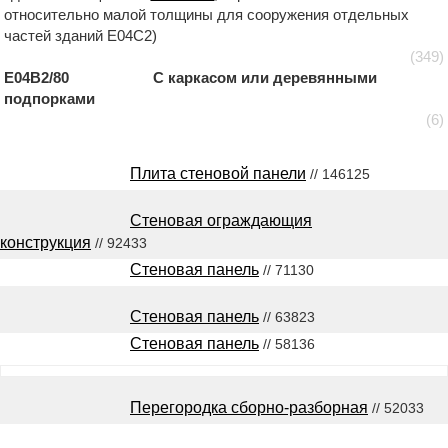
относительно малой толщины для сооружения отдельных
частей зданий E04C2)
(349)
E04B2/80 С каркасом или деревянными
подпорками
(6)
Плита стеновой панели
// 146125
Стеновая ограждающия
конструкция
// 92433
Стеновая панель
// 71130
Стеновая панель
// 63823
Стеновая панель
// 58136
Перегородка сборно-разборная
// 52033