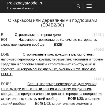
PoleznayaModel.ru
Патентный поиск
С каркасом или деревянными подпорками
(E04B2/80)
E
Строительство; горное дело
(14141)
E04
Наземное строительство (слоистые материалы,
слоистые изделия вообще
B32B
)
(4644)
E04B
Строительные конструкции в целом; стены,
например перегородки; крыши; перекрытия; изоляция и прочие
средства и способы защиты строительных конструкций и
сооружений (обрамление дверных, оконных и т.п. проемов
E06B1)
(1441)
E04B2
Стены, например перегородки, для зданий;
конструкции стен с точки зрения изоляции; соединения,
специально предназначенные для стен (средства соединения
строительных конструкций вообще
E04B1/38
; изоляция
зданий вообще
E04B1/62
; строительные элементы