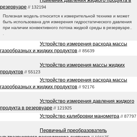
Приёмник давления жидкого продукта в
резервуаре
// 132194
Полезная модель относится к измерительной технике и может
быть использована для измерения гидростатического давления
при наличии конвективного потока жидкой среды в резервуаре..
.
Устройство измерения расхода массы
газообразных и жидких продуктов
// 85639
Устройство измерения массы жидких
продуктов
// 55123
Устройство измерения расхода массы
газообразных и жидких продуктов
// 92176
Устройство измерения давления жидкого
продукта в резервуаре
// 121925
Устройство калибровки манометра
// 87797
Первичный преобразователь