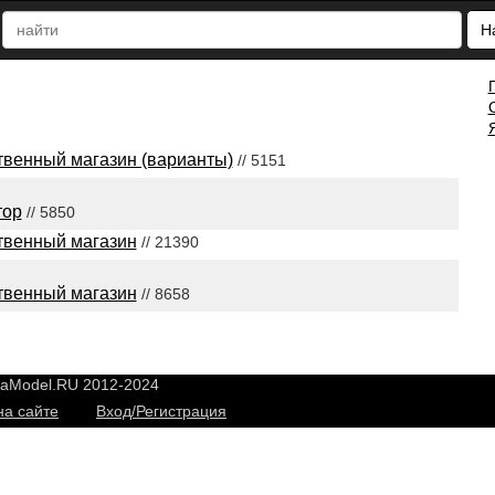
Н
венный магазин (варианты)
// 5151
тор
// 5850
твенный магазин
// 21390
твенный магазин
// 8658
yaModel.RU 2012-2024
на сайте
Вход/Регистрация