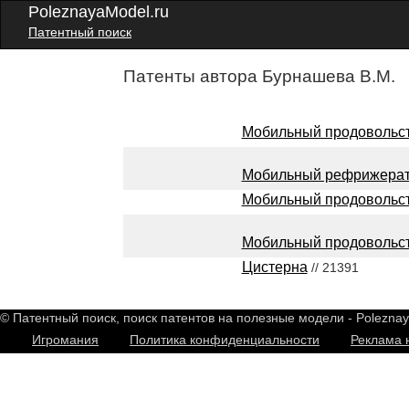
PoleznayaModel.ru
Патентный поиск
Патенты автора Бурнашева В.М.
Мобильный продовольст
Мобильный рефрижера
Мобильный продовольс
Мобильный продовольс
Цистерна
// 21391
© Патентный поиск, поиск патентов на полезные модели - Polezna
Игромания
Политика конфиденциальности
Реклама 