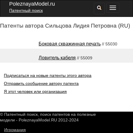
PoleznayaModel.ru
Патентный поиск
Патенты автора Сильцова Лидия Петровна (RU)
Боковая скважинная печать
// 55030
Ловитель кабеля
// 55009
Подписаться на новые патенты этого автора
Отправить сообщение автору патента
Я этот человек или организация
© Патентный поиск, поиск патентов на полезные
модели - PoleznayaModel.RU 2012-2024
Игромания