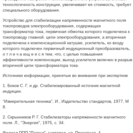
технологичность конструкции, увеличивает ее стоимость, требует
специального оборудования.
Устройство для стабилизации напряженности магнитного поля
токопроводов электрооборудования, содержащее
трансформатор тока, первичная обмотка которого подключена к
токопроводу главной. цепи электрооборудования, а вторичная
подключена к компенсационной катушке, усилитель, ко входу
которого подключен первичный индукционный преобразователь,
о т л и ч а ющ е е с я тем, что, с целью повышения
эффективности компенсации, выход усилителя включен в раэрыв
вторичной цепи трансформатора тока.
Источники информации, принятые во внимание при экспертизе
1. Боков С. Г. и др. Стабилизированный источник магнитной
индукции.
"Измерительная техника", И., Издательство стандартов, 1977, М
8.
2. Скрынников P. Г. Стабилизаторы напряженности магнитного
поля. Л., "Энергия", 1975, с. 34.
Филиал ППП "Патент",,г.ужгород, ул. Проектная, 4