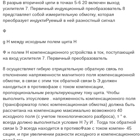
В разрыв вторичной цепи в точках 5-6 20 включен выход
усилителя 7. Первичный индукционный преобразователь 8
представляет собой измерительную обмотку, которая
преобразует индуктиРуемый в ней раэностный сигнал
Ф
g Н между исходным полем щита Н
Ф н полем Н компенсационного устройства в ток, поступающий
на вход усилителя 7. Первичный преобразователь
8 осуществляет гибкую отрицательную обратную связь по
отклонению напряженности магнитного поля компенсационной
обмотки, в связи с этим ток обратной связи Ь Э должен
находиться в противофазе с током компенсации,
пропорциональным результирующему току щита. Чтобы
выполнить этоусловие . напряженность компенсационного поля
(трансформатор плюс компенсационная обмотка) должна быть
рассчитана на компенсацию максимально возможного 40
исходного поля (с учетом технологического разброса), т ° е.
всегда должно выполняться условие Н 7у И . Тогда ток обратной
связи Ь Э всегда находится в противоФазе с током компен- 45
сации, и при увеличении разности исходного и компенсационного