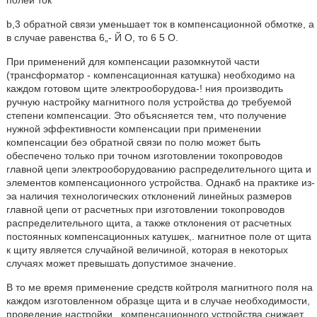
полей ток
b,3 обратной связи уменьшает ток в компенсационной обмотке, а
в случае равенства 6„- Й О, то 6 5 О.
При применений для компенсации разомкнутой части
(трансформатор - компенсационная катушка) необходимо на
каждом готовом щите электрооборудова-! ния производить
ручную настройку магнитного поля устройства до требуемой
степени компенсации. Это объясняется тем, что получение
нужной эффективности компенсации при применении
компенсации беэ обратной связи по полю может быть
обеспечено только при точном изготовлении токопроводов
главной цепи электрооборудованию распределительного щита и
элементов компенсационного устройства. Однакб на практике из-
эа наличия технологических отклонений линейных размеров
главной цепи от расчетных при изготовлении токопроводов
распределительного щита, а также отклонения от расчетных
постоянных компенсационных катушек,. магнитное поле от щита
к щиту является случайной величиной, которая в некоторых
случаях может превышать допустимое значение.
В то ме время применение средств койтроля магнитного поля на
каждом изготовленном образце щита и в случае необходимости,
проведение настройки . компенсационного устройства снижает