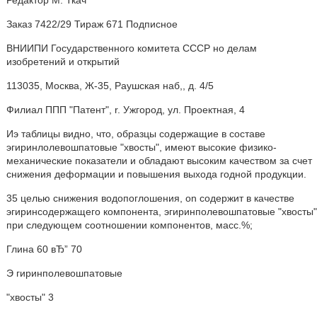
Редактор М. Ткач
Заказ 7422/29 Тираж 671 Подписное
ВНИИПИ Государственного комитета СССР но делам
изобретений и открытий
113035, Москва, Ж-35, Раушская наб,, д. 4/5
Филиал ППП "Патент", r. Ужгород, ул. Проектная, 4
Иэ таблицы видно, что, образцы содержащие в составе
эгиринлолевошпатовые "хвосты", имеют высокие физико-
механические показатели и обладают высоким качеством за счет
снижения деформации и повышения выхода годной продукции.
35 целью снижения водопоглошения, on содержит в качестве
эгиринсодержащего компонента, эгиринполевошпатовые "хвосты"
при следующем соотношении компонентов, масс.%;
Глина 60 вЂ” 70
Э гиринполевошпатовые
"хвосты" 3