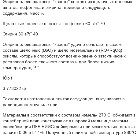
Эгиринполевошпатовые "хвосты" состоят из щелочных полевых
шпатов, нефелина и эгирина, примерно следующего
содержания, масс.%:
Щело шые полевые шпаты ч ° нсф елин 60 вЂ” 70
Эгирин 30 вЂ” 40
Эгиринполевошпатовые "хвосты" удачно сочетают в своем
составе щелочныс (ВэО) и шелочноземельные (RO+RqOq)
окислы, которые способствуют возникновению эвтсктических
расплавов более сложного состава и при более низких
температурах, Р °
IÔþ f
3 773022 ф
Технология изготовления плиток следующая. высушивают в
радиационном сушиле при
Материалы в соответствии с составом иэмель- 270 С, обжигают в
конвейерной печи конструкчают в шаровой мельнице мокрым
способом ции ПКБ НИИСтройкерамики при максимальдо остатка
на сите 0,06 вЂ” 4%. Полученный шликер ной температуре 980"С