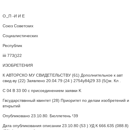
О,„П -И И Е
Союз Советских
Социалистических
Республик
iiii 773()22
ИЗОБРЕТЕНИЯ
К АВТОРСКО МУ СВИДЕТЕЛЬСТВУ (61) Дополнительное к авт
свид-ву (22) Заявлено 20.04.79 (24 ) 2754y84j29 33 (5()м. Кл .
С 04 В 33 00 с присоединением заявки K
Гвсударстввнный квинтет (28) Приоритет по делам изобретений и
втнрытий
Опубликовано 23.10.80. Бюллетень ¹39
Дата опубликования описании 23.10.80 (53 ) УД К 666.635 (088.8)