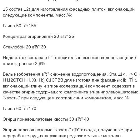
15 состав 12) для изготовления фасадных плиток, включающий
следующие компоненты, масс.%:
Глина 50 вЂ” 55
Концентрат эгириновгяй 20 вЂ” 25
Стеклобой 20 вЂ” 30
Недостаток состава вЂ” относительно высокое водопоглощение
плиток, равное 2,8%.
Бель изобретения вЂ” снижение водопоглощения, Эта 11< .ill> Oi.
l H12CTCH i i. Xt, H;) C1CTBB для изготовя пин фасадных li: iiTÎ :,
включающий глину и эгирннсолержацшй компонент, содержит в
качестве эгнринсодсржашсго компонента эгиринполеьоншатовыс
"хвосты" при следующем соотпошснни комцонентов, масс.%:
Глина 60 вЂ” 70
Эгнрш поиевошпатовые хвосты 30 вЂ” 40
Эгнринполсвошпатовые "хвосты" вЂ” отходы, полученные при
переработке руд, содержащих редкоземельные металлы.