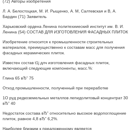
(72) Авторы изобретения
Л. А. Белостоцкая, М. И. Рыщенко, А. М, Салтевская и В, А.
Бардин (71) Заявитель
Харьковский ордена Ленина политехииеский институт им. В. И.
Ленина (54) СОСТАВ ДЛЯ ИЗГОТОВЛЕНИЯ ФАСАДНЫХ ПЛИТОК
Изобретение относится к промышленности строительных
материалов, преимущественно к составам масс для получения
фасадных керамических плиток.
Известен состав t1j длч изготовления фасадных плиток,
включающий следующие компоненты, масс.%:
Глина 65 вЂ” 75
Отход промышленности, полученный при переработке
1О руд редкоземельных металлов лепидолитовый концентрат 30
вЂ” 40
Недостаток состава вЂ” относительно высокое водопоглощение
плиток, равное 4,8 вЂ” 6,2%.
Наиболее близким к предложенному является