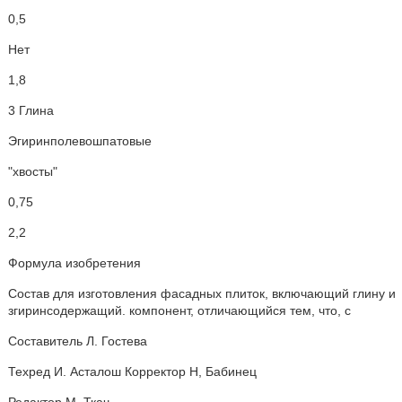
0,5
Нет
1,8
3 Глина
Эгиринполевошпатовые
"хвосты"
0,75
2,2
Формула изобретения
Состав для изготовления фасадных плиток, включающий глину и
згиринсодержащий. компонент, отличающийся тем, что, с
Составитель Л. Гостева
Техред И. Асталош Корректор Н, Бабинец