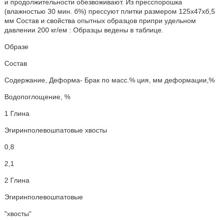
и продолжительности обезвоживают. Из пресспорошка
(влажностью 30 мин. б%) прессуют плитки размером 125х47хб,5
мм Состав и свойства опытных образцов припри удельном
давлении 200 кг/ем : Образцы ведены в таблице.
Образе
Состав
Содержание, Деформа- Брак по масс.% ция, мм деформации,%
Водопоглощение, %
1 Глина
Эгиринполевошпатовые хвосты
0,8
2,1
2 Глина
Эгиринполевошпатовые
"хвосты"