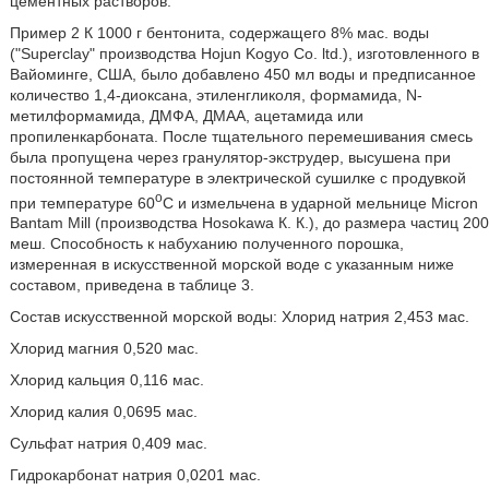
цементных растворов.
Пример 2 К 1000 г бентонита, содержащего 8% мас. воды
("Superclay" производства Hojun Kogyo Co. ltd.), изготовленного в
Вайоминге, США, было добавлено 450 мл воды и предписанное
количество 1,4-диоксана, этиленгликоля, формамида, N-
метилформамида, ДМФА, ДМАА, ацетамида или
пропиленкарбоната. После тщательного перемешивания смесь
была пропущена через гранулятор-экструдер, высушена при
постоянной температуре в электрической сушилке с продувкой
o
при температуре 60
C и измельчена в ударной мельнице Micron
Bantam Mill (производства Hosokawa К. К.), до размера частиц 200
меш. Способность к набуханию полученного порошка,
измеренная в искусственной морской воде с указанным ниже
составом, приведена в таблице 3.
Состав искусственной морской воды: Хлорид натрия 2,453 мас.
Хлорид магния 0,520 мас.
Хлорид кальция 0,116 мас.
Хлорид калия 0,0695 мас.
Сульфат натрия 0,409 мас.
Гидрокарбонат натрия 0,0201 мас.