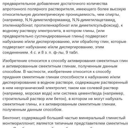
предварительное добавление достаточного количества
апротонного полярного растворителя, имеющего более высокую
относительную диэлектрическую проницаемость, чем спирты,
(например, N,N-диметилформамид, N,N-диметилацетамид,
этиленкарбонат, пропиленкарбонат или диметилсульфоксид), к
водному раствору электролита, в котором глины, (или
предварительно суспендированные глины) подвергают
набуханию и/или диспергированию, или обработку глин, которые
подвергают набуханию и/или диспергированию, этим
соединением. 4 с. и 8 з. п. ф-лы, 9 табл.
Изобретение относится к способу активирования смектитных глин
и активированным смектитным глинам, полученным данным
способом. В частности, изобретение относится к способу
придания смектитным глинам способности к набуханию и/или
диспергированию в водном растворе, содержащем растворенный
в нем неорганический электролит, таком как солевой раствор
(например, морская вода) или система цемент/вода (например,
строительный раствор или бетон), в котором не могут набухать
смектитные глины, и к активированным смектитным глинам,
полученным данным способом.
Бентонит, содержащий большей частью минеральный глинистый
монтмориллонит, является типичным представителем смектитных