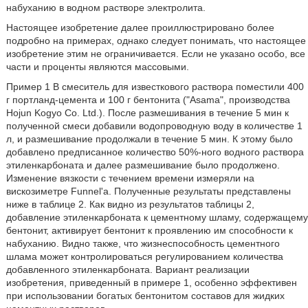
набуханию в водном растворе электролита.
Настоящее изобретение далее проиллюстрировано более
подробно на примерах, однако следует понимать, что настоящее
изобретение этим не ограничивается. Если не указано особо, все
части и проценты являются массовыми.
Пример 1 В смеситель для известкового раствора поместили 400
г портланд-цемента и 100 г бентонита ("Asama", производства
Hojun Kogyo Co. Ltd.). После размешивания в течение 5 мин к
полученной смеси добавили водопроводную воду в количестве 1
л, и размешивание продолжали в течение 5 мин. К этому было
добавлено предписанное количество 50%-ного водного раствора
этиленкарбоната и далее размешивание было продолжено.
Изменение вязкости с течением времени измеряли на
вискозиметре Funnel'a. Полученные результаты представлены
ниже в таблице 2. Как видно из результатов таблицы 2,
добавление этиленкарбоната к цементному шламу, содержащему
бентонит, активирует бентонит к проявлению им способности к
набуханию. Видно также, что жизнеспособность цементного
шлама может контролироваться регулированием количества
добавленного этиленкарбоната. Вариант реализации
изобретения, приведенный в примере 1, особенно эффективен
при использовании богатых бентонитом составов для жидких