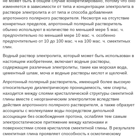
не может быть в общем случае конкретизировано, потому что оно
изменяется в зависимости от типа и концентрации электролита в
растворе электролита и от типа и способа добавления
апротонного полярного растворителя. Несмотря на отсутствие
конкретных пределов, апротонный полярный растворитель
обычно используют в количестве по меньшей мере 5 мас. ч.
предпочтительно по меньшей мере 10 мас. ч. особенно
предпочтительно от 10 до 100 мас. ч на 100 мас. ч. смектитных
глин.
Водный раствор электролита, который может быть использован в
настоящем изобретении, включает водные растворы,
содержащие различные электролиты, такие как морская вода,
цементный шлам, моча и водные растворы кислот и щелочей.
Апротонный полярный растворитель, имеющий более высокую
относительную диэлектрическую проницаемость, чем спирты,
находится между слоями кристаллической структуры смектитной
глины вместе c неорганическим электролитом вследствие
действия апротонного полярного растворителя, а также образует
ассоциаты с молекулами воды посредством дипольной
ассоциации без освобождения протона, ослабляя тем самым
электростатическое притяжение между катионами и
поверхностями слоев кристаллов смектитной глины. В результате
смектитная глина проявляет способность к осмотическому