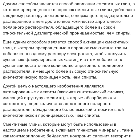
Другим способом является способ активации смектитных глин, в
котором превращенные в порошок смектитные глины добавляют
к водному раствору электролита, содержащего предварительно
растворенное в нем достаточное количество апротонного
полярного растворителя, обладающего более высокой
относительной диэлектрической проницаемостью, чем спирты.
Еще одним способом является способ активации смектитных
глин, в котором превращенные в порошок смектитные глины
добавляют к водному раствору электролита, чтобы получить
суспензию флокулированных частиц, и затем добавляют к
суспензии достаточное количество апротонного полярного
растворителя, имеющего более высокую относительную
диэлектрическую проницаемость, чем спирты.
Другой целью настоящего изобретения являются
активированные смектиты (включая синтетический силикат,
имеющий структуру смектита), которые абсорбировали
соответствующее количество апротонного полярного
растворителя, обладающего более высокой относительной
диэлектрической проницаемостью, чем спирты.
Смектитные глины, которые могут быть использованы в
настоящем изобретении, включают глинистые минералы, такие
как монтмориллонит, бейделлит, нонтронит, сапонит, гекторит и