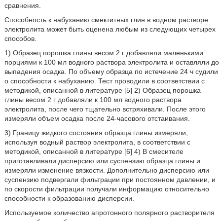
сравнения.
Способность к набуханию смектитных глин в водном растворе
электролита может быть оценена любым из следующих четырех
способов.
1) Образец порошка глины весом 2 г добавляли маленькими
порциями к 100 мл водного раствора электролита и оставляли до
выпадения осадка. По объему образца по истечение 24 ч судили
о способности к набуханию. Тест проводили в соответствии с
методикой, описанной в литературе [5] 2) Образец порошка
глины весом 2 г добавляли к 100 мл водного раствора
электролита, после чего тщательно встряхивали. После этого
измеряли объем осадка после 24-часового отстаивания.
3) Границу жидкого состояния образца глины измеряли,
используя водный раствор электролита, в соответствии с
методикой, описанной в литературе [6] 4) В смесителе
приготавливали дисперсию или суспензию образца глины и
измеряли изменение вязкости. Дополнительно дисперсию или
суспензию подвергали фильтрации при постоянном давлении, и
по скорости фильтрации получали информацию относительно
способности к образованию дисперсии.
Используемое количество апротонного полярного растворителя