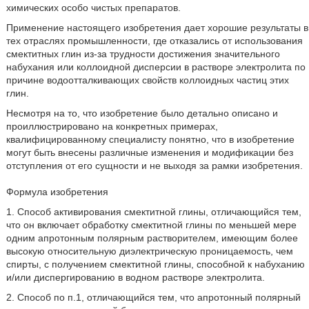
химических особо чистых препаратов.
Применение настоящего изобретения дает хорошие результаты в
тех отраслях промышленности, где отказались от использования
смектитных глин из-за трудности достижения значительного
набухания или коллоидной дисперсии в растворе электролита по
причине водоотталкивающих свойств коллоидных частиц этих
глин.
Несмотря на то, что изобретение было детально описано и
проиллюстрировано на конкретных примерах,
квалифицированному специалисту понятно, что в изобретение
могут быть внесены различные изменения и модификации без
отступления от его сущности и не выходя за рамки изобретения.
Формула изобретения
1. Способ активирования смектитной глины, отличающийся тем,
что он включает обработку смектитной глины по меньшей мере
одним апротонным полярным растворителем, имеющим более
высокую относительную диэлектрическую проницаемость, чем
спирты, с получением смектитной глины, способной к набуханию
и/или диспергированию в водном растворе электролита.
2. Способ по п.1, отличающийся тем, что апротонный полярный