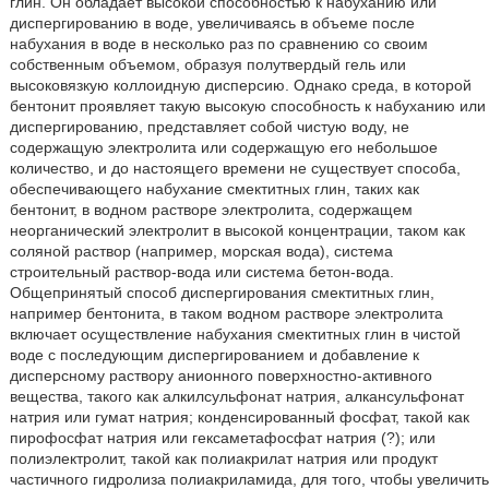
глин. Он обладает высокой способностью к набуханию или
диспергированию в воде, увеличиваясь в объеме после
набухания в воде в несколько раз по сравнению со своим
собственным объемом, образуя полутвердый гель или
высоковязкую коллоидную дисперсию. Однако среда, в которой
бентонит проявляет такую высокую способность к набуханию или
диспергированию, представляет собой чистую воду, не
содержащую электролита или содержащую его небольшое
количество, и до настоящего времени не существует способа,
обеспечивающего набухание смектитных глин, таких как
бентонит, в водном растворе электролита, содержащем
неорганический электролит в высокой концентрации, таком как
соляной раствор (например, морская вода), система
строительный раствор-вода или система бетон-вода.
Общепринятый способ диспергирования смектитных глин,
например бентонита, в таком водном растворе электролита
включает осуществление набухания смектитных глин в чистой
воде с последующим диспергированием и добавление к
дисперсному раствору анионного поверхностно-активного
вещества, такого как алкилсульфонат натрия, алкансульфонат
натрия или гумат натрия; конденсированный фосфат, такой как
пирофосфат натрия или гексаметафосфат натрия (?); или
полиэлектролит, такой как полиакрилат натрия или продукт
частичного гидролиза полиакриламида, для того, чтобы увеличить