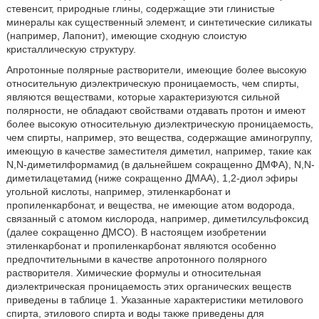
стевенсит, природные глины, содержащие эти глинистые
минералы как существенный элемент, и синтетические силикаты
(например, Лапонит), имеющие сходную слоистую
кристаллическую структуру.
Апротонные полярные растворители, имеющие более высокую
относительную диэлектрическую проницаемость, чем спирты,
являются веществами, которые характеризуются сильной
полярности, не обладают свойствами отдавать протон и имеют
более высокую относительную диэлектрическую проницаемость,
чем спирты, например, это вещества, содержащие аминогруппу,
имеющую в качестве заместителя диметил, например, такие как
N,N-диметилформамид (в дальнейшем сокращенно ДМФА), N,N-
диметилацетамид (ниже сокращенно ДМАА), 1,2-диол эфиры
угольной кислоты, например, этиленкарбонат и
пропиленкарбонат, и вещества, не имеющие атом водорода,
связанный с атомом кислорода, например, диметилсульфоксид
(далее сокращенно ДМСО). В настоящем изобретении
этиленкарбонат и пропиленкарбонат являются особенно
предпочтительными в качестве апротонного полярного
растворителя. Химические формулы и относительная
диэлектрическая проницаемость этих органических веществ
приведены в таблице 1. Указанные характеристики метилового
спирта, этилового спирта и воды также приведены для