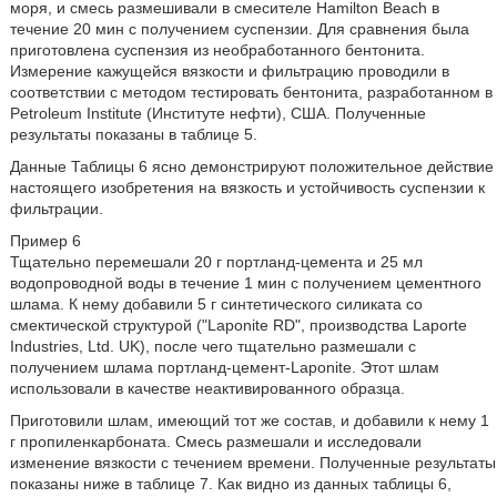
моря, и смесь размешивали в смесителе Hamilton Beach в
течение 20 мин с получением суспензии. Для сравнения была
приготовлена суспензия из необработанного бентонита.
Измерение кажущейся вязкости и фильтрацию проводили в
соответствии с методом тестировать бентонита, разработанном в
Petroleum Institute (Институте нефти), США. Полученные
результаты показаны в таблице 5.
Данные Таблицы 6 ясно демонстрируют положительное действие
настоящего изобретения на вязкость и устойчивость суспензии к
фильтрации.
Пример 6
Тщательно перемешали 20 г портланд-цемента и 25 мл
водопроводной воды в течение 1 мин с получением цементного
шлама. К нему добавили 5 г синтетического силиката со
смектической структурой ("Laponite RD", производства Laporte
Industries, Ltd. UK), после чего тщательно размешали с
получением шлама портланд-цемент-Laponite. Этот шлам
использовали в качестве неактивированного образца.
Приготовили шлам, имеющий тот же состав, и добавили к нему 1
г пропиленкарбоната. Смесь размешали и исследовали
изменение вязкости с течением времени. Полученные результаты
показаны ниже в таблице 7. Как видно из данных таблицы 6,