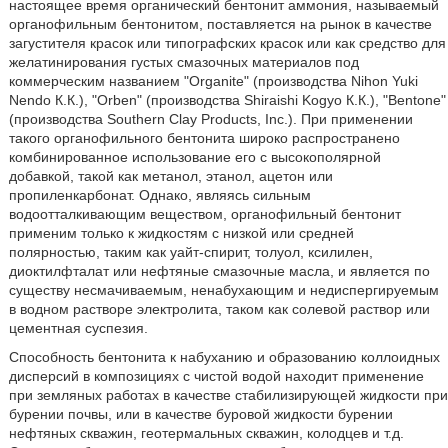
настоящее время органический бентонит аммония, называемый
органофильным бентонитом, поставляется на рынок в качестве
загустителя красок или типографских красок или как средство для
желатинирования густых смазочных материалов под
коммерческим названием "Organite" (производства Nihon Yuki
Nendo К.К.), "Orben" (производства Shiraishi Kogyo К.К.), "Bentone"
(производства Southern Clay Products, Inc.). При применении
такого органофильного бентонита широко распространено
комбинированное использование его с высокополярной
добавкой, такой как метанол, этанол, ацетон или
пропиленкарбонат. Однако, являясь сильным
водоотталкивающим веществом, органофильный бентонит
применим только к жидкостям с низкой или средней
полярностью, таким как уайт-спирит, толуол, ксилилен,
диоктилфталат или нефтяные смазочные масла, и является по
существу несмачиваемым, ненабухающим и недиспергируемым
в водном растворе электролита, таком как солевой раствор или
цементная суспезия.
Способность бентонита к набуханию и образованию коллоидных
дисперсий в композициях с чистой водой находит применение
при земляных работах в качестве стабилизирующей жидкости при
бурении почвы, или в качестве буровой жидкости бурении
нефтяных скважин, геотермальных скважин, колодцев и т.д.