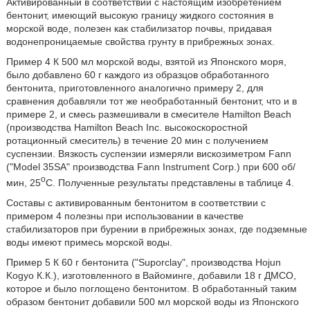
Активированный в соответствии с настоящим изобретением
бентонит, имеющий высокую границу жидкого состояния в
морской воде, полезен как стабилизатор почвы, придавая
водонепроницаемые свойства грунту в прибрежных зонах.
Пример 4 К 500 мл морской воды, взятой из Японского моря,
было добавлено 60 г каждого из образцов обработанного
бентонита, приготовленного аналогично примеру 2, для
сравнения добавляли тот же необработанный бентонит, что и в
примере 2, и смесь размешивали в смесителе Hamilton Beach
(производства Hamilton Beach Inc. высокоскоростной
ротационный смеситель) в течение 20 мин с получением
суспензии. Вязкость суспензии измеряли вискозиметром Fann
("Model 35SA" производства Fann Instrument Corp.) при 600 об/
o
мин, 25
C. Полученные результаты представлены в таблице 4.
Составы с активированным бентонитом в соответствии с
примером 4 полезны при использовании в качестве
стабилизаторов при бурении в прибрежных зонах, где подземные
воды имеют примесь морской воды.
Пример 5 К 60 г бентонита ("Suporclay", производства Hojun
Kogyo К.К.), изготовленного в Вайоминге, добавили 18 г ДМСО,
которое и было поглощено бентонитом. В обработанный таким
образом бентонит добавили 500 мл морской воды из Японского