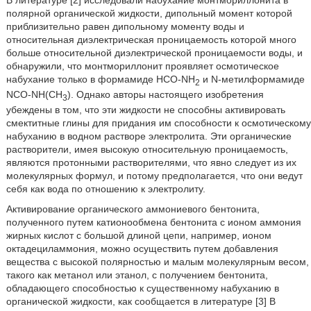
В литературе [2] исследовали набухание монтмориллонита в
полярной органической жидкости, дипольный момент которой
приблизительно равен дипольному моменту воды и
относительная диэлектрическая проницаемость которой много
больше относительной диэлектрической проницаемости воды, и
обнаружили, что монтмориллонит проявляет осмотическое
набухание только в формамиде HCO-NH
и N-метилформамиде
2
NCO-NH(CH
). Однако авторы настоящего изобретения
3
убеждены в том, что эти жидкости не способны активировать
смектитные глины для придания им способности к осмотическому
набуханию в водном растворе электролита. Эти органические
растворители, имея высокую относительную проницаемость,
являются протонными растворителями, что явно следует из их
молекулярных формул, и потому предполагается, что они ведут
себя как вода по отношению к электролиту.
Активирование органического аммониевого бентонита,
полученного путем катионообмена бентонита с ионом аммония
жирных кислот с большой длиной цепи, например, ионом
октадециламмония, можно осуществить путем добавления
вещества с высокой полярностью и малым молекулярным весом,
такого как метанол или этанол, с получением бентонита,
обладающего способностью к существенному набуханию в
органической жидкости, как сообщается в литературе [3] В