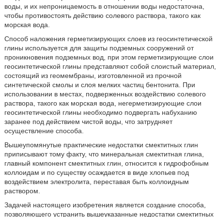
воды, и их непроницаемость в отношении воды недостаточна,
чтобы противостоять действию солевого раствора, такого как
морская вода.
Способ наложения герметизирующих слоев из геосинтетической
глины используется для защиты подземных сооружений от
проникновения подземных вод, при этом герметизирующие слои
геосинтетической глины представляют собой слоистый материал,
состоящий из геомембраны, изготовленной из прочной
синтетической смолы и слоя мелких частиц бентонита. При
использовании в местах, подверженных воздействию солевого
раствора, такого как морская вода, негерметизирующие слои
геосинтетической глины необходимо подвергать набуханию
заранее под действием чистой воды, что затрудняет
осуществление способа.
Вышеупомянутые практические недостатки смектитных глин
приписывают тому факту, что минеральная смектитная глина,
главный компонент смектитных глин, относится к гидрофобным
коллоидам и по существу осаждается в виде хлопьев под
воздействием электролита, переставая быть коллоидным
раствором.
Задачей настоящего изобретения является создание способа,
позволяющего устранить вышеуказанные недостатки смектитных