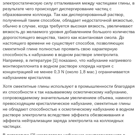
электростатическую силу отталкивания между частицами глины, в
результате чего происходит диспергирование частиц с
образованием коллоида. Так как диспергированный раствор,
полученный таким способом, обладает недостаточной вязкостью,
обычно в случае, когда требуется высокая вязкость, увеличивают
вязкость до желаемого уровня добавлением большого количества
дорогостоящего вещества, такого как ксантановая смола. До
настоящего времени не существует способов, позволяющих
смектитной глине полностью проявить свою характерную
способность к набуханию в водном растворе электролита.
Например, в литературе [1] показано, что набухание натриевого
монтмориллонита в водном растворе хлорида натрия с
концентрацией не менее 0,3 N (около 1,8 маc.) ограничивается
набуханием кристаллов.
Хотя смектитные глины используют в промышленности благодаря
их способности к так называемому осмотическому набуханию,
сопровождаемому значительным увеличением объема, намного
превосходящим кристаллическое набухание, смектитные глины
не обладают способностью к осмотическому набуханию в водном
растворе электролита вследствие эффекта обезвоживания и
эффекта нейтрализации заряда электролита на коллоидных
частицах.