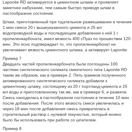
Laponite RD активируется в цементном шламе и проявляет
заметнее набухание, тем самым быстро приводя шлам в
пастообразное состояние.
Шлам, приготовленный при тщательном размешивании в течение
1 мин смеси 20 г вышеуказанного цемента и 25 мл
водопроводной воды и последующем добавлении к ней 1 г
пропиленкарбоната, имел вязкость 400 сПуаз по прошествии 120
мин. Это ясно подтверждает то, что пропиленкарбонат не
увеличивает вязкость цементного шлама, а активирует Laponite.
Пример 7
Двадцать частей пропиленкарбоната были поглощены 100
частями синтетического силиката смектитного типа Laponite RD
таким же образом, как в примере 2. Пять граммов полученного
активированного синтетического силиката добавили к
цементному шламу, состоящему из 20 г портланд-цемента и 25
мл воды и приготовленному так же, как в примере 6, и размяли.
Смесь находилась в пастообразном состоянии в течение 10 мин
после добавления. После этого вязкость смеси увеличилась и
через 18 мин после добавления смесь превратилась в
строительный раствор с нулевой текучестью, который можно
было бы использовать при работе со шпателем.
Пример 8