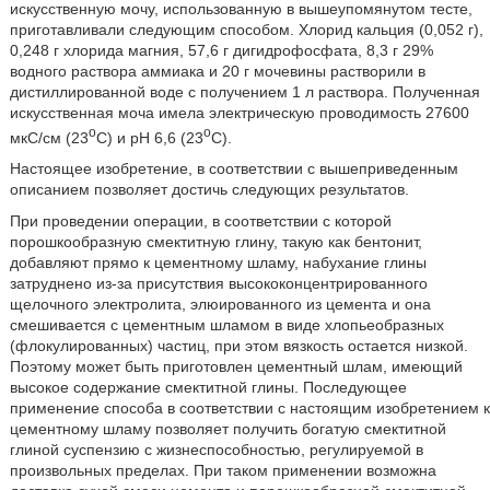
искусственную мочу, использованную в вышеупомянутом тесте,
приготавливали следующим способом. Хлорид кальция (0,052 г),
0,248 г хлорида магния, 57,6 г дигидрофосфата, 8,3 г 29%
водного раствора аммиака и 20 г мочевины растворили в
дистиллированной воде с получением 1 л раствора. Полученная
искусственная моча имела электрическую проводимость 27600
o
o
мкС/см (23
C) и pH 6,6 (23
C).
Настоящее изобретение, в соответствии с вышеприведенным
описанием позволяет достичь следующих результатов.
При проведении операции, в соответствии с которой
порошкообразную смектитную глину, такую как бентонит,
добавляют прямо к цементному шламу, набухание глины
затруднено из-за присутствия высококонцентрированного
щелочного электролита, элюированного из цемента и она
смешивается с цементным шламом в виде хлопьеобразных
(флокулированных) частиц, при этом вязкость остается низкой.
Поэтому может быть приготовлен цементный шлам, имеющий
высокое содержание смектитной глины. Последующее
применение способа в соответствии с настоящим изобретением к
цементному шламу позволяет получить богатую смектитной
глиной суспензию с жизнеспособностью, регулируемой в
произвольных пределах. При таком применении возможна