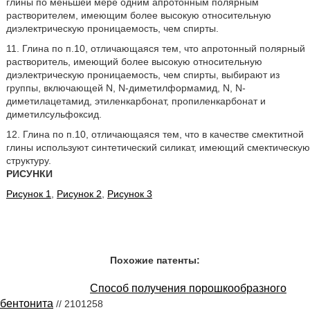
глины по меньшей мере одним апротонным полярным
растворителем, имеющим более высокую относительную
диэлектрическую проницаемость, чем спирты.
11. Глина по п.10, отличающаяся тем, что апротонный полярный
растворитель, имеющий более высокую относительную
диэлектрическую проницаемость, чем спирты, выбирают из
группы, включающей N, N-диметилформамид, N, N-
диметилацетамид, этиленкарбонат, пропиленкарбонат и
диметилсульфоксид.
12. Глина по п.10, отличающаяся тем, что в качестве смектитной
глины используют синтетический силикат, имеющий смектическую
структуру.
РИСУНКИ
Рисунок 1
,
Рисунок 2
,
Рисунок 3
Похожие патенты:
Способ получения порошкообразного
бентонита
// 2101258