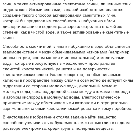
глин, а также активированные смектитные глины, лишенные этих
недостатков. Иными словами, задачей изобретения является
создание такого способа активирования смектитных глин,
который бы придавал им способность к набуханию и/или
диспергированию в водном растворе электролита в такой же
степени, как в чистой воде, а также активированные смектитные
глины.
Способность смектитной глины к набуханию в воде объясняется
взаимодействием между обмениваемыми катионами (например,
ионом натрия, ионом магния и ионом кальция) и молекулами
воды, которые присутствуют в межслойном пространстве
слоистой кристаллической решетки и на поверхностях
кристаллических слоев. Более конкретно, на обмениваемые
катионы в пространстве между слоями совместно действуют силы
гидратации со стороны молекул воды, дипольный момент
молекул воды, сила водородной связи между атомами водорода
и атомом кислорода в молекулах воды, электростатическое
притяжение между обмениваемыми катионами и отрицательно
заряженными слоями кристаллической решетки и тому подобное.
В настоящем изобретении стояла задача найти вещество,
способное увеличивать набухаемость смектитных глин в водном
растворе электролита, среди группы полярных веществ,