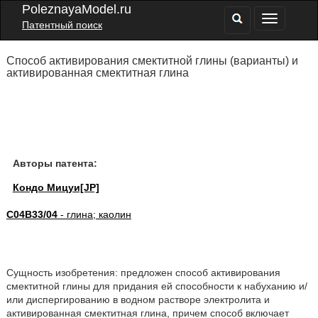
PoleznayaModel.ru
Патентный поиск
Способ активирования смектитной глины (варианты) и
активированная смектитная глина
Авторы патента:
Кондо Мицуи[JP]
C04B33/04
- глина; каолин
Сущность изобретения: предложен способ активирования
смектитной глины для придания ей способности к набуханию и/
или диспергированию в водном растворе электролита и
активированная смектитная глина, причем способ включает