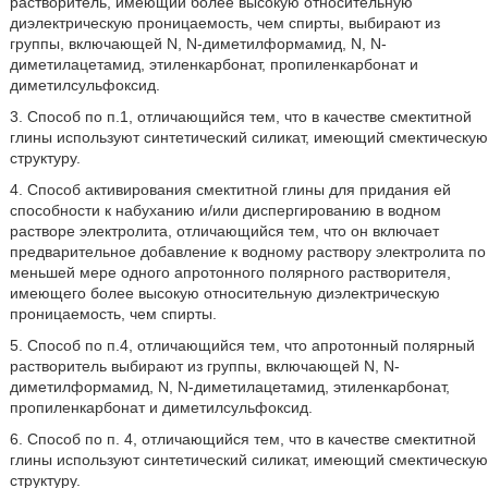
растворитель, имеющий более высокую относительную
диэлектрическую проницаемость, чем спирты, выбирают из
группы, включающей N, N-диметилформамид, N, N-
диметилацетамид, этиленкарбонат, пропиленкарбонат и
диметилсульфоксид.
3. Способ по п.1, отличающийся тем, что в качестве смектитной
глины используют синтетический силикат, имеющий смектическую
структуру.
4. Способ активирования смектитной глины для придания ей
способности к набуханию и/или диспергированию в водном
растворе электролита, отличающийся тем, что он включает
предварительное добавление к водному раствору электролита по
меньшей мере одного апротонного полярного растворителя,
имеющего более высокую относительную диэлектрическую
проницаемость, чем спирты.
5. Способ по п.4, отличающийся тем, что апротонный полярный
растворитель выбирают из группы, включающей N, N-
диметилформамид, N, N-диметилацетамид, этиленкарбонат,
пропиленкарбонат и диметилсульфоксид.
6. Способ по п. 4, отличающийся тем, что в качестве смектитной
глины используют синтетический силикат, имеющий смектическую
структуру.