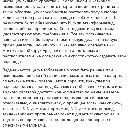
имеющих сильное сродство к неорганическим катионам,
позволяющее им растворять неорганические электролиты, а
также обладающих способностью растворять воду в любом
количестве или растворяться в воде в любом количестве. В
результате было обнаружено, что N,N-диметилформамид,
этиленкарбонат, пропиленкарбонат и диметилсульфоксид
удовлетворяют этим требованиям. Все эти органические
вещества имеют большую относительную диэлектрическую
проницаемость, чем спирты, и, как это явно следует из их
молекулярной структуры, являются апротонными
растворителями, не обладающими способностью отдавать атом
водорода.
Задача настоящего изобретения может быть решена при
использовании способа активации смектитных глин, в котором
смектитные глины превращают в порошок, гранулы или
водосодержащую пасту, добавляют к ней в виде жидкости или
водного раствора достаточное количество по меньшей мере
одного апротонного растворителя, имеющего большую
относительную диэлектрическую проницаемость, чем спирты,
такого как N,N-диметилформамид, N,N-диметилацетамид,
этиленкарбонат, пропиленкарбонат и диметилсульфоксид, и
тщательно перемешивают до поглощения растворителя
смектитными глинами.