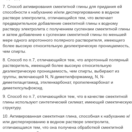
7. Способ активирования смектитной глины для придания ей
способности к набуханию и/или диспергированию в водном
растворе электролита, отличающийся тем, что включает
предварительное добавление смектитной глины к водному
раствору электролита с получением суспензии смектитной глины
и затем добавление к суспензии смектитной глины по меньшей
мере одного апротонного полярного растворителя, имеющего
более высокую относительную диэлектрическую проницаемость,
чем спирты.
8. Способ по п.7, отличающийся тем, что апротонный полярный
растворитель, имеющий более высокую относительную
диэлектрическую проницаемость, чем спирты, выбирают из
группы, включающей N, N-диметилформамид, N, N-
диметилацетамид, этиленкарбонат, пропиленкарбонат и
диметилсульфоксид.
9. Способ по п.7, отличающийся тем, что в качестве смектитной
глины используют синтетический силикат, имеющий смектическую
структуру.
10. Активированная смектитная глина, способная к набуханию и/
или диспергированию в водном растворе электролита,
отличающаяся тем, что она получена обработкой смектитной