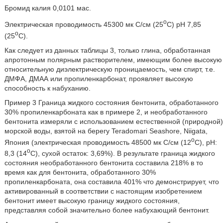
Бромид калия 0,0101 мас.
o
Электрическая проводимость 45300 мк С/см (25
C) pH 7,85
o
(25
C).
Как следует из данных таблицы 3, только глина, обработанная
апротонным полярным растворителем, имеющим более высокую
относительную диэлектрическую проницаемость, чем спирт, т.е.
ДМФА, ДМАА или пропиленкарбонат, проявляет высокую
способность к набуханию.
Пример 3 Граница жидкого состояния бентонита, обработанного
30% пропиленкарбоната как в примере 2, и необработанного
бентонита измеряли с использованием естественной (природной)
морской воды, взятой на берегу Teradomari Seashore, Niigata,
o
Япония (электрическая проводимость 48500 мк С/см (12
C), pH:
o
8,3 (14
C), сухой остаток: 3,69%). В результате граница жидкого
состояния необработанного бентонита составила 218% в то
время как для бентонита, обработанного 30%
пропиленкарбоната, она составила 401% что демонстрирует, что
активированный в соответствии с настоящим изобретением
бентонит имеет высокую границу жидкого состояния,
представляя собой значительно более набухающий бентонит.