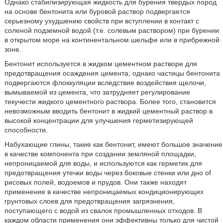
Однако стабилизирующая жидкость для бурения твердых пород
на основе бентонита или буровой раствор подвергается
серьезному ухудшению свойств при вступлении в контакт с
соленой подземной водой (т.е. солевым раствором) при бурении
в открытом море на континентальном шельфе или в прибрежной
зоне.
Бентонит используется в жидком цементном растворе для
предотвращения осаждения цемента, однако частицы бентонита
подвергаются флоккуляции вследствие воздействия щелочи,
вымываемой из цемента, что затрудняет регулирование
текучести жидкого цементного раствора. Более того, становится
невозможным вводить бентонит в жидкий цементный раствор в
высокой концентрации для улучшения герметизирующей
способности.
Набухающие глины, такие как бентонит, имеют большое значение
в качестве компонента при создании земляной площадки,
непроницаемой для воды, и используются как герметик для
предотвращения утечки воды через боковые стенки или дно of
рисовых полей, водоемов и прудов. Они также находят
применение в качестве непроницаемых кондиционирующих
грунтовых слоев для предотвращения загрязнения,
поступающего с водой из свалок промышленных отходов. В
каждом области применения они эффективны только для чистой