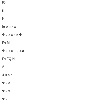
Ю
ill
И
Ig о н х х
Ф о х х х и Ф
Рч М
Ф о х х н о х.и
Гч FQ Й
Я
4 н о о
Ф х о
Ф х х
Ф х