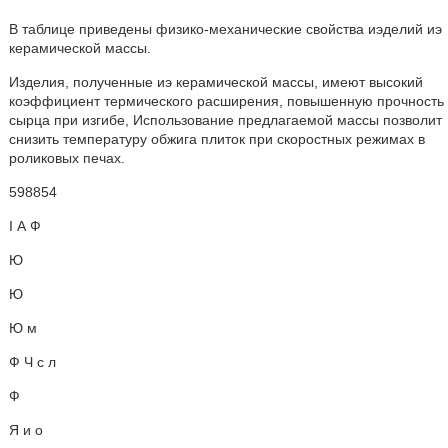
В таблице приведены физико-механические свойства иэделий иэ
керамической массы.
Изделия, полученные иэ керамической массы, имеют высокий
коэффициент термического расширения, повышенную прочность
сырца при изгибе, Использование предлагаемой массы позволит
снизить температуру обжига плиток при скоростных режимах в
роликовых печах.
598854
I А Ф
Ю
Ю
Ю м
Ф Ч с л
Ф
Я и о