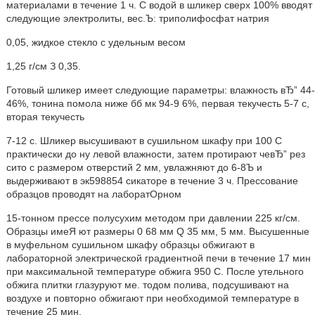
материалами в течение 1 ч. С водой в шликер сверх 100% вводят
следующие электролиты, вес.Ъ: триполифосфат натрия
0,05, жидкое стекло с удельным весом
1,25 г/см З 0,35.
Готовый шликер имеет следующие параметры: влажность вЂ” 44-
46%, тонина помола ниже бб мк 94-9 6%, первая текучесть 5-7 с,
вторая текучесть
7-12 с. Шликер высушивают в сушильном шкафу при 100 С
практически до ну левой влажности, затем протирают чевЂ” рез
сито с размером отверстий 2 мм, увлажняют до 6-8Ъ и
выдерживают в эк598854 сикаторе в течение 3 ч. Прессование
образцов проводят на лаборатОрном
15-тонном прессе полусухим методом при давлении 225 кг/см.
Образцы имеЯ ют размеры 0 68 мм Q 35 мм, 5 мм. Высушенные
в муфельном сушильном шкафу образцы обжигают в
лабораторной электрической градиентной печи в течение 17 мин
при максимальной температуре обжига 950 С. После утельного
обжига плитки глазуруют ме. тодом полива, подсушивают на
воздухе и повторно обжигают при необходимой температуре в
течение 25 мин.