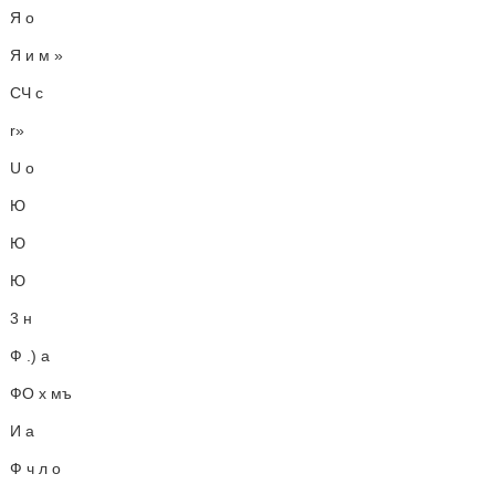
Я о
Я и м »
СЧ с
r»
U о
Ю
Ю
Ю
3 н
Ф .) а
ФО х мъ
И а
Ф ч л о