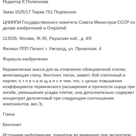
Редактор Е.Полионова
Заказ 1525/17 Тираж 751 Подписное
ЦНИИПИ Государственного комитета Совета Министров СССР по
делам изобретений и ОткрЫткй
113035, Москва, Ж-35, Раушская наб., д. 4/5
Филиал ППП Патент, г. Ужгород„ ул. Проектная, 4
Формула изобретения
Керамическая масса для иь отовления облицовочной плитки,
включающая глину, бентонит, песок, шамот, бой плиточный и
перлит, о т л и ч а ю щ а я с я тем, что, с целью повышения
коэффициента термического расширения и прочности сырца при
изгибе, уменьшения усадки плитки, она дополнительно содержит
концентрат датолитовый при следующем соотношении
компонентов, вес.Ъ:
Глина
Бентонит
Источники информации, принятые во внимание при экспертизе: