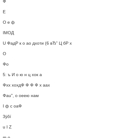
Ф
Е
О е ф
IМОД
U ФадР к о ао дхоти (6 вЂ” Ц бР х
О
Фо
5: ъ И о ю н ц хок а
Фхх хохдФ Ф Ф Ф х аах
Фau", о оeeю нам
I ф с оаФ
3ÿõí
u I Z
m o