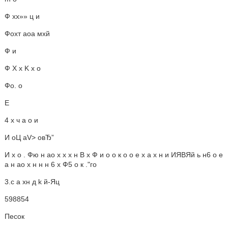
Ф хх»» ц и
Фохт аоа мхй
Ф и
Ф Х х K х о
Фо. о
Е
4 х ч а о и
И оЦ aV> овЂ”
И х о . Фю н ао х х х н В х Ф и о о к о о е х а х н и ИЯВЯй ь н6 о е
а н ао х н н н 6 х Ф5 о к ."го
3.с а хн д k й-Яц
598854
Песок