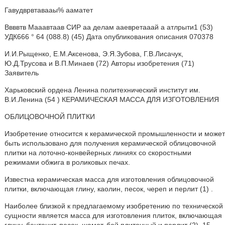
Гавудврвтавааы% ааматет
Ввввтв Мааавтаав СИР аа делам ааевретааай а атлрыти1 (53)
УДК666 ° 64 (088.8) (45) Дата опубликования описания 070378
И.И.Рыщенко, Е.М.Аксенова, Э.Я.Зубова, Г.В.Лисачук,
Ю.Д.Трусова и В.П.Минаев (72) Авторы изобретения (71)
Заявитель
Харьковский ордена Ленина политехнический институт им.
В.И.Ленина (54 ) КЕРАМИЧЕСКАЯ МАССА ДЛЯ ИЗГОТОВЛЕНИЯ
ОБЛИЦОВОЧНОЙ ПЛИТКИ
Изобретение относится к керамической промышленности и может
быть использовано для получения керамической облицовочной
плитки на лоточно-конвейерных линиях со скоростными
режимами обжига в роликовых печах.
Известна керамическая масса для изготовления облицовочной
плитки, включающая глину, каолин, песок, череп и перлит (1) .
Наиболее близкой к предлагаемому изобретению по технической
сущности является масса для изготовления плиток, включающая