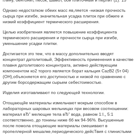
глину, бентонит, песок, шамот, бой плиточный и перлит (2). 15
Однако недостатком обеих масс яв,ляется -низкая прочность
сырца при изгибе, значительная усадка плиток при обжиге и
низкий коэффициент термического расширения.
Целью изобретения является повышение коэффициента
термического расширения и прочности сырца при изгибе,
уменьшение усадки плитки.
Достигается зто тем, что в массу дополнительно вводят
концентрат датолитовый, Эффективность применения в качестве
плавня датолитового концентрата, активно действующим
компонентом ко2 торого является борат кальция CazB2 (5т 04)
(ОН),объясняется его доступностью и низкой по сравнению с
другим борсодержащим сырьем себестоимостью.
Изделия изготавливают по следующей технологии.
Отощающйе материалы измельчают мокрым способом в
лабораторных шаровых мельницах при весовом соотношении:
материал вЂ” мелющие тела вЂ” вода, равном 1:l.„ 5:1
соответственно, до тонины ниже бб мк 94-96%. Высушенные
после помола отощающие материалы смешивают в
пропеллерной мешалке,периодического дейсТвия с глинистыми