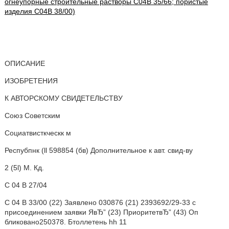
огнеупорные строительные растворы C04B 35/66; пористые
изделия C04B 38/00)
ОПИСАНИЕ
ИЗОБРЕТЕНИЯ
К АВТОРСКОМУ СВИДЕТЕЛЬСТВУ
Союз Советским
Социатвисткческк м
Респубпнк (ll 598854 (бв) Дополнительное к авт. свид-ву
2 (5l) М. Кд.
С 04 В 27/04
С 04 В 33/00 (22) Заявлено 030876 (21) 2393692/29-33 с
присоединением заявки ЯвЂ” (23) ПриоритетвЂ” (43) Оп
бликовано250378. Бтоллетень hh 11