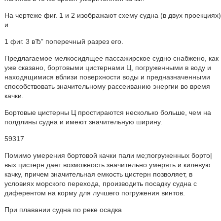
На чертеже фиг. 1 и 2 изображают схему судна (в двух проекциях)
и
1 фиг. 3 вЂ” поперечный разрез его.
Предлагаемое мелкосидящее пассажирское судно снабжено, как
уже сказано, бортовыми цистернами Ц, погруженными в воду и
находящимися вблизи поверхности воды и предназначенными
способствовать значительному рассеиванию энергии во время
качки.
Бортовые цистерны Ц простираются несколько больше, чем на
полдлины судна и имеют значительную ширину.
59317
Помимо умерения бортовой качки пали ме;погруженных борто|
вых цистерн дает возможность значительно умерять и килевую
качку, причем значительная емкость цистерн позволяет, в
условиях морского перехода, производить посадку судна с
диферентом на корму для лучшего погружения винтов.
При плавании судна по реке осадка