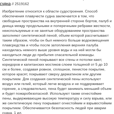
судна
// 2519162
Изобретение относится к области судостроения. Способ
обеспечения плавучести судна заключается в том, что
свободные пространства на внутренней стороне бортов, палуб и
днища между продольными и поперечными ребрами жесткости,
неиспользуемые и не занятые оборудованием пространства
заполняют синтетической пеной, объем которой рассчитывают
таким образом, чтобы он был немного больше водоизмещения
плавсредства и чтобы после затопления верхняя палуба
находилась немного выше уровня воды и на ней могли бы
находиться люди до прибытия спасательной команды.
Синтетической пеной покрывают все стены и потолки кают,
коридоров и капитанских мостиков слоем толщиной от 5 до 10
см и более, создавая ровное, сплошное, пенистое покрытие,
которое красят, покрывают сверху дерматином или другим
покрытием. Для создания синтетической пены используют
воздух или гелий, который легче воздуха и не поддерживает
горение, а следовательно, пена будет занимать меньший объем
и будет пожаробезопасной. Используют также огнестойкие
пены, выдерживающие высокую температуру и силу взрыва, или
же синтетическую пену покрывают огнестойким и взрывостойким
покрытием. Обеспечивается безопасность людей при аварии
судна. 1 ил.