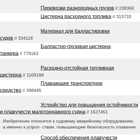
Перевозки разнородных грузов
// 238360
Цистерна расходного топлива
// 313733
Материал для балластировки
судов
// 334118
Балластно-грузовая цистерна
танкера
// 779163
Расходно-отстойная топливная
цистерна
// 1100188
Плавающее транспортное
средство
// 398445
Устройство для повышения остойчивости
и плавучести малотоннажного судна
// 1627451
Изобретение относится к судовому аварийному оборудованию,
а именно к ycipon- ствам, повышающим безопасность плавания
Способ обеспечения плавучести