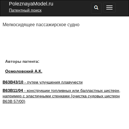
PoleznayaModel.ru
Патентный поиск
Мелкосидящее пассажирское судно
Авторы патента:
Осмоловский А.К.
B63B43/10
- путем улучшения плавучести
B63B11/04
- конструкции топливных или балластных цистерн,
например с эластичными стенками (очистка судовых цистерн
B63B 57/00)