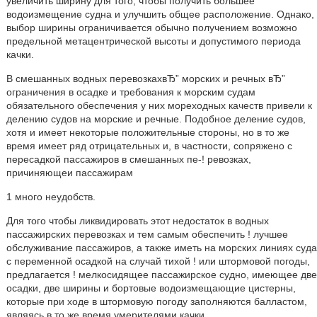
увеличить ширину для того, чтобы получить большее
водоизмещение судна и улучшить общее расположение. Однако,
выбор ширины ограничивается обычно получением возможно
предельной метацентрической высоты и допустимого периода
качки.
В смешанных водных перевозкахвЂ” морских и речных вЂ”
ограничения в осадке и требования к морским судам
обязательного обеспечения у них мореходных качеств привели к
делению судов на морские и речные. Подобное деление судов,
хотя и имеет некоторые положительные стороны, но в то же
время имеет ряд отрицательных и, в частности, сопряжено с
пересадкой пассажиров в смешанных пе-! ревозках,
причиняющеи пассажирам
1 много неудобств.
Для того чтобы ликвидировать этот недостаток в водных
пассажирских перевозках и тем самым обеспечить ! лучшее
обслуживание пассажиров, а также иметь на морских линиях суда
с переменной осадкой на случай тихой ! или штормовой погоды,
предлагается ! мелкосидящее пассажирское судно, имеющее две
осадки, две ширины и бортовые водоизмещающие цистерны,
которые при ходе в штормовую погоду заполняются балластом,
являясь в то же время умерителями качки.