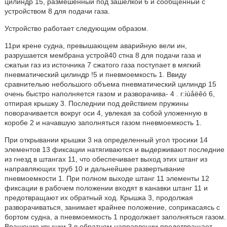
цилиндр 15, размешенный под зашелкой 6 и сообщенный с
устройством 8 для подачи газа.
Устройство работает следующим образом.
11ри крене судна, превышающем аварийную вели ин,
разрушается мембрана устрой40 стна 8 для подачи газа и
сжатыи газ из источника 7 сжатого газа поступает в мягкий
пневматический цилиндр !5 и пневмоемкость 1. Ввиду
сравнителыю небольшого объема пневматический цилиндр 15
очень быстро наполняется газом и разворачива- 4 . г:iùåëêó 6,
отпирая крышку 3. Последнии под действием пружины
поворачивается вокруг оси 4, увлекая за собой уложенную в
коробе 2 и начавшую заполняться газом пневмоемкость 1.
При открывании крышки 3 на определенный угол тросики 14
элементов 13 фиксации натягиваются и выдерживают последние
из гнезд в штангах 11, что обеспечивает выход этих штанг из
направляющих труб 10 и дальнейшее развертывание
пневмоемкости 1. При полном выходе штанг 11 элементы 12
фиксации в рабочем положении входят в канавки штанг 11 и
предотвращают их обратный ход. Крышка 3, продолжая
разворачиваться, занимает крайнее положение, соприкасаясь с
бортом судна, а пневмоемкость 1 продолжает заполняться газом.
Врашение крышки 3 в обратном направлении предотвращает