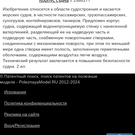
Корпус судна
// 2588177
Изобретение относится к области судостроения и касается
морских судов, в частности пассажирских, грузопассажирских,
сухогрузов, контейнеровозов, танкеров. Предложен корпус
судна, содержащий водонепроницаемую стенку с нанесенной
ватерлинией, разделяющей ее на надводную часть и
подводную часть, снабженную поворотными створками,
соединенными с механизмами поворота, при этом по меньшей
мере одна створка имеет полость, заполненную герметичными
оболочками, содержащими воздух/газ легче воздуха.
Технический результат заключается в повышении безопасности
судна. 2 ил.
© Патентный поиск, поиск патентов на полезные
модели - PoleznayaModel.RU 2012-2024
Игромания
Политика конфиденциальности
Реклама на сайте
Вход/Регистрация