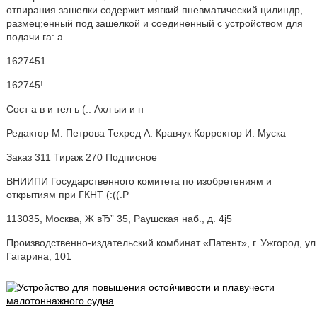
отпирания зашелки содержит мягкий пневматический цилиндр,
размец;енный под зашелкой и соединенный с устройством для
подачи га: а.
1627451
162745!
Сост а в и тел ь (.. Ахл ыи и н
Редактор М. Петрова Техред А. Кравчук Корректор И. Муска
Заказ 311 Тираж 270 Подписное
ВНИИПИ Государственного комитета по изобретениям и
открытиям при ГКНТ (:((.Р
113035, Москва, Ж вЂ” 35, Раушская наб., д. 4j5
Производственно-издательский комбинат «Патент», г. Ужгород, ул
Гагарина, 101