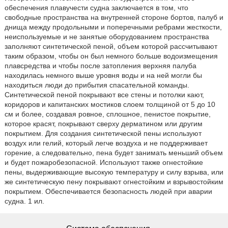
обеспечения плавучести судна заключается в том, что
свободные пространства на внутренней стороне бортов, палуб и
днища между продольными и поперечными ребрами жесткости,
неиспользуемые и не занятые оборудованием пространства
заполняют синтетической пеной, объем которой рассчитывают
таким образом, чтобы он был немного больше водоизмещения
плавсредства и чтобы после затопления верхняя палуба
находилась немного выше уровня воды и на ней могли бы
находиться люди до прибытия спасательной команды.
Синтетической пеной покрывают все стены и потолки кают,
коридоров и капитанских мостиков слоем толщиной от 5 до 10
см и более, создавая ровное, сплошное, пенистое покрытие,
которое красят, покрывают сверху дерматином или другим
покрытием. Для создания синтетической пены используют
воздух или гелий, который легче воздуха и не поддерживает
горение, а следовательно, пена будет занимать меньший объем
и будет пожаробезопасной. Используют также огнестойкие
пены, выдерживающие высокую температуру и силу взрыва, или
же синтетическую пену покрывают огнестойким и взрывостойким
покрытием. Обеспечивается безопасность людей при аварии
судна. 1 ил.