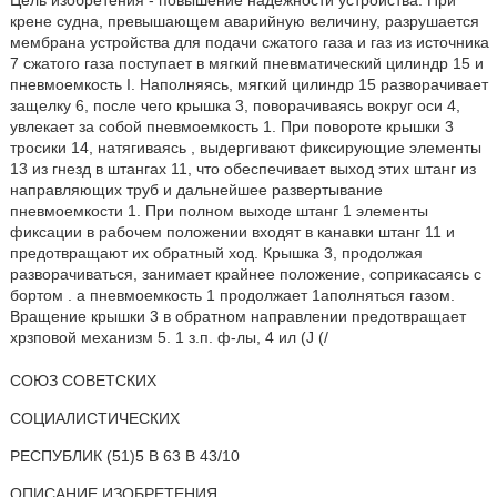
Цель изобретения - повышение надежности устройства. При
крене судна, превышающем аварийную величину, разрушается
мембрана устройства для подачи сжатого газа и газ из источника
7 сжатого газа поступает в мягкий пневматический цилиндр 15 и
пневмоемкость I. Наполняясь, мягкий цилиндр 15 разворачивает
защелку 6, после чего крышка 3, поворачиваясь вокруг оси 4,
увлекает за собой пневмоемкость 1. При повороте крышки 3
тросики 14, натягиваясь , выдергивают фиксирующие элементы
13 из гнезд в штангах 11, что обеспечивает выход этих штанг из
направляющих труб и дальнейшее развертывание
пневмоемкости 1. При полном выходе штанг 1 элементы
фиксации в рабочем положении входят в канавки штанг 11 и
предотвращают их обратный ход. Крышка 3, продолжая
разворачиваться, занимает крайнее положение, соприкасаясь с
бортом . а пневмоемкость 1 продолжает 1аполняться газом.
Вращение крышки 3 в обратном направлении предотвращает
хрзповой механизм 5. 1 з.п. ф-лы, 4 ил (Ј (/
СОЮЗ СОВЕТСКИХ
СОЦИАЛИСТИЧЕСКИХ
РЕСПУБЛИК (51)5 В 63 В 43/10
ОПИСАНИЕ ИЗОБРЕТЕНИЯ