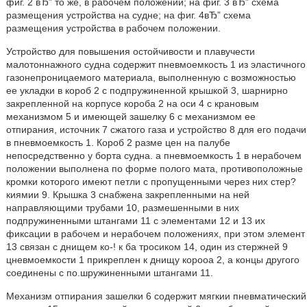
фиг. 2 вЂ” то же, в рабочем положении; на фиг. 3 вЂ” схема
размещения устройства на судне; на фиг. 4вЂ” схема
размещения устройства в рабочем положении.
Устройство для повышения остойчивости и плавучести
малотоннажного судна содержит пневмоемкость 1 из эластичного
газонепроницаемого материала, выполненную с возможностью
ее укладки в короб 2 с подпружиненной крышкой 3, шарнирно
закрепленной на корпусе короба 2 на оси 4 с крановым
механизмом 5 и имеющей зашелку 6 с механизмом ее
отпирания, источник 7 сжатого газа и устройство 8 для его подачи
в пневмоемкость 1. Короб 2 разме цен на палубе
непосредственно у борта судна. а пневмоемкость 1 в нерабочем
положении выполнена по форме полого мата, противоположные
кромки которого имеют петли с пропущенными через них стер?
киямии 9. Крышка 3 снабжена закрепленными на ней
направляющими трубами 10, размешенными в них
подпружиненными штангами 11 с элементами 12 и 13 их
фиксации в рабочем и нерабочем положениях, при этом элемент
13 связан с днищем ко-! к ба тросиком 14, один из стержней 9
цневмоемкости 1 прикреплен к днищу корооа 2, а концы другого
соединены с по.шружиненными штангами 11.
Механизм отпирания зашелки 6 содержит мягкии пневматический