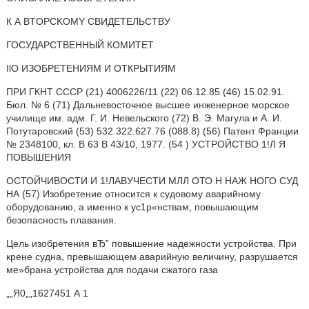
К А BTOPCKOMY СВИДЕТЕЛЬСТВУ
ГОСУДАРСТВЕННЫЙ КОМИТЕТ
IlO ИЗОБРЕТЕНИЯМ И ОТКРЫТИЯМ
ПРИ ГКНТ СССР (21) 4006226/11 (22) 06.12.85 (46) 15.02.91.
Бюл. № 6 (71) Дальневосточное высшее инженерное морское
училище им. адм. Г. И. Невельского (72) В. Э. Магула и А. И.
Потутаровский (53) 532.322.627.76 (088.8) (56) Патент Франции
№ 2348100, кл. В 63 В 43/10, 1977. (54 ) УСТРОЙСТВО 1!Л Я
ПОВЫШЕНИЯ
ОСТОЙЧИВОСТИ И 1!ЛАВУЧЕСТИ МЛЛ ОТО Н НАЖ НОГО СУД
НА (57) Изобретение относится к судовому аварийному
оборудованию, а именно к ус1р«нствам, повышающим
безопасность плавания.
Цель изобретения вЂ” повышение надежности устройства. При
крене судна, превышающем аварийную величину, разрушается
ме»брана устройства для подачи сжатого газа
„„Я0„„1627451 А 1