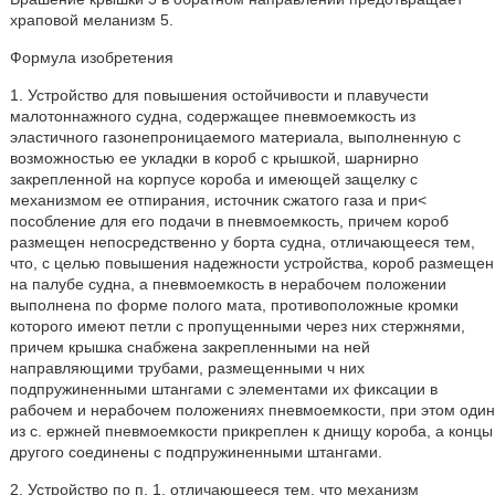
храповой меланизм 5.
Формула изобретения
1. Устройство для повышения остойчивости и плавучести
малотоннажного судна, содержащее пневмоемкость из
эластичного газонепроницаемого материала, выполненную с
возможностью ее укладки в короб с крышкой, шарнирно
закрепленной на корпусе короба и имеющей защелку с
механизмом ее отпирания, источник сжатого газа и при<
пособление для его подачи в пневмоемкость, причем короб
размещен непосредственно у борта судна, отличающееся тем,
что, с целью повышения надежности устройства, короб размещен
на палубе судна, а пневмоемкость в нерабочем положении
выполнена по форме полого мата, противоположные кромки
которого имеют петли с пропущенными через них стержнями,
причем крышка снабжена закрепленными на ней
направляющими трубами, размещенными ч них
подпружиненными штангами с элементами их фиксации в
рабочем и нерабочем положениях пневмоемкости, при этом один
из с. ержней пневмоемкости прикреплен к днищу короба, а концы
другого соединены с подпружиненными штангами.
2. Устройство по п. 1, отличающееся тем, что механизм