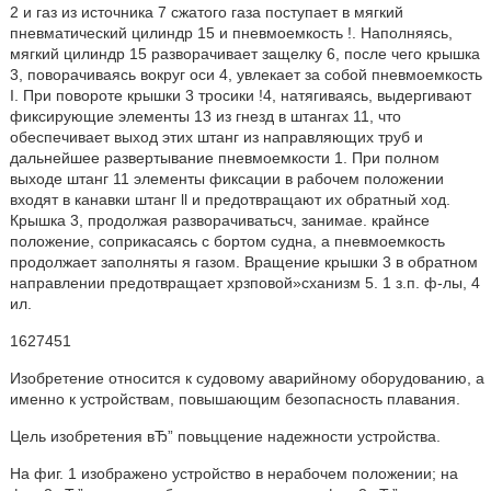
2 и газ из источника 7 сжатого газа поступает в мягкий
пневматический цилиндр 15 и пневмоемкость !. Наполняясь,
мягкий цилиндр 15 разворачивает защелку 6, после чего крышка
3, поворачиваясь вокруг оси 4, увлекает за собой пневмоемкость
I. При повороте крышки 3 тросики !4, натягиваясь, выдергивают
фиксирующие элементы 13 из гнезд в штангах 11, что
обеспечивает выход этих штанг из направляющих труб и
дальнейшее развертывание пневмоемкости 1. При полном
выходе штанг 11 элементы фиксации в рабочем положении
входят в канавки штанг ll и предотвращают их обратный ход.
Крышка 3, продолжая разворачиватьсч, занимае. крайнсе
положение, соприкасаясь с бортом судна, а пневмоемкость
продолжает заполняты я газом. Вращение крышки 3 в обратном
направлении предотвращает хрзповой»сханизм 5. 1 з.п. ф-лы, 4
ил.
1627451
Изобретение относится к судовому аварийному оборудованию, а
именно к устройствам, повышающим безопасность плавания.
Цель изобретения вЂ” повьццение надежности устройства.
На фиг. 1 изображено устройство в нерабочем положении; на