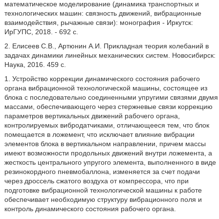
математическое моделирование (динамика транспортных и
технологических машин: связность движений, вибрационные
взаимодействия, рычажные связи): монография - Иркутск:
ИрГУПС, 2018. - 692 с.
2. Елисеев С.В., Артюнин А.И. Прикладная теория колебаний в
задачах динамики линейных механических систем. Новосибирск:
Наука, 2016. 459 с.
1. Устройство коррекции динамического состояния рабочего
органа вибрационной технологической машины, состоящее из
блока с последовательно соединенными упругими связями двумя
массами, обеспечивающего через стержневые связи коррекцию
параметров вертикальных движений рабочего органа,
контролируемых вибродатчиками, отличающееся тем, что блок
помещается в ложемент, что исключает влияние вибрации
элементов блока в вертикальном направлении, причем массы
имеют возможности продольных движений внутри ложемента, а
жесткость центрального упругого элемента, выполненного в виде
резинокордного пневмобаллона, изменяется за счет подачи
через дроссель сжатого воздуха от компрессора, что при
подготовке вибрационной технологической машины к работе
обеспечивает необходимую структуру вибрационного поля и
контроль динамического состояния рабочего органа.