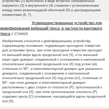
устройство (2) выполнено в виде встречно направленных
наружного (3) и внутреннего (4) стаканов с установленными
между ними резинокордной оболочкой (5) и центрирующими
элементами (6, 7).
Усовершенствованное устройство для
демпфирования вибраций троса, в частности вантового
троса
// 2734928
Изобретение относится к демпфирующему устройству,
содержащему основание, содержащее проходное отверстие
для установки троса, при этом проходное отверстие проходит
по меньшей мере вдоль продольной оси (Х), и по меньшей
мере один домкрат, соединенный с основанием и наклоненный
относительно указанной продольной оси (Х) под углом (αi),
отличным от 90°, и комплементарный домкрат для указанного
домкрата, соединенный с основанием и наклоненный
относительно продольной оси (Х) под углом (α’i), отличным от
90°, при этом домкрат и комплементарный домкрат
расположены с двух сторон от плоскости (Р), ортогональной к
продольной оси (Х), при этом ортогональная плоскость (Р)
содержит центр (С) основания, находящийся вдоль продольной
оси (Х).