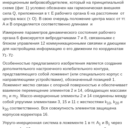
инерционным вибровозбудителем, который на принципиальной
схеме (фиг. 1) условно обозначен как гармоническая внешняя
сила Q, приложенная в т. Е рабочего органа 6 на расстоянии
от
центра масс (т. О). В свою очередь положение центра масс от тт.
А и В определяется соответственно длинами
и
Измерение параметров динамического состояния рабочего
органа 6 фиксируется вибродатчиками 7 и 8, связанными с
блоком управления 12 коммуникационными связями и дающими
для настройщика информацию о его движении по координатам
у
, у
.
1
2
Особенностью предлагаемого изобретения является создание
дополнительного настроечного колебательного контура,
представляющего собой ложемент (или специального корпус с
направляющими устройствами), обозначенный позицией 1.
Ложемент жестко связан с опорной поверхностью и обеспечивает
взаимное перемещение элементов 2 и 14, обладающих массами
m
и m
. Массо-инерционные элементы 2 и 14 соединены между
1
2
собой упругими элементами 3, 15 и 11 с жесткостями k
, k
и
10
20
k
соответственно. Вся совокупность элементов защищена
30
корпусов корректора 16.
Упруго-инерционная система в ложементе 1 в тт. А
и В
через
1
1