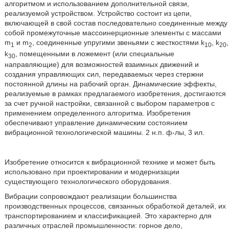
алгоритмом и использованием дополнительной связи,
реализуемой устройством. Устройство состоит из цепи,
включающей в свой состав последовательно соединенные между
собой промежуточные массоинерционные элементы с массами
m
и m
, соединенные упругими звеньями с жесткостями k
, k
,
1
2
10
20
k
, помещенными в ложемент (или специальные
30
направляющие) для возможностей взаимных движений и
создания управляющих сил, передаваемых через стержни
постоянной длины на рабочий орган. Динамические эффекты,
реализуемые в рамках предлагаемого изобретения, достигаются
за счет ручной настройки, связанной с выбором параметров с
применением определенного алгоритма. Изобретения
обеспечивают управление динамическим состоянием
вибрационной технологической машины. 2 н.п. ф-лы, 3 ил.
Изобретение относится к вибрационной технике и может быть
использовано при проектировании и модернизации
существующего технологического оборудования.
Вибрации сопровождают реализации большинства
производственных процессов, связанных обработкой деталей, их
транспортированием и классификацией. Это характерно для
различных отраслей промышленности: горное дело,