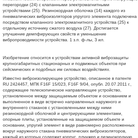
перегородки (24) с клапанными электромагнитными
устройствами (25). Резинокордная оболочка (14) каждого из
пневматических виброизоляторов упругого элемента подключена
посредством клапанного электромагнитного устройства (25) к
отдельному источнику сжатого воздуха (27). Достигается
улучшение демпфирующих свойств и уменьшение
вибропроводимости устройства. 1 з.п. ф-лы, 3 ил.
Изобретение относится к устройствам активной виброзащиты
крупногабаритных стационарных и подвижных объектов при
сейсмических и подобных им силовых воздействиях.
Известно виброизолирующее устройство, описанное в патенте
RU 2424457, МПК F16F 15/023,
F16F 9/04, опубл. 20.07.2011 г.,
содержащее
телескопическое направляющее устройство,
установленное между защищаемым объектом и основанием и
выполненное в виде встречно направленных наружного и
внутреннего стаканов с установленными между ними
резинокордной оболочкой и центрирующими элементами,
опорные плиты, установленные на защищаемом объекте и
основании, упругий элемент в виде равномерно расположенных
вокруг наружного стакана пневматических виброизоляторов,
каждый из которых содержит корпус, плунжер и резинокордную