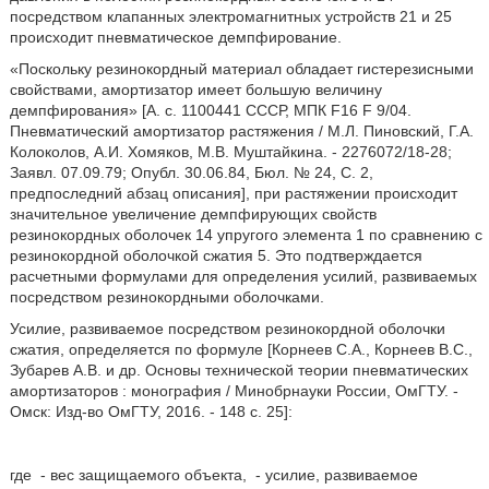
посредством клапанных электромагнитных устройств 21 и 25
происходит пневматическое демпфирование.
«Поскольку резинокордный материал обладает гистерезисными
свойствами, амортизатор имеет большую величину
демпфирования» [А. с. 1100441 СССР, МПК F16 F 9/04.
Пневматический амортизатор растяжения / М.Л. Пиновский, Г.А.
Колоколов, А.И. Хомяков, М.В. Муштайкина. - 2276072/18-28;
Заявл. 07.09.79; Опубл. 30.06.84, Бюл. № 24, С. 2,
предпоследний абзац описания], при растяжении происходит
значительное увеличение демпфирующих свойств
резинокордных оболочек 14 упругого элемента 1 по сравнению с
резинокордной оболочкой сжатия 5. Это подтверждается
расчетными формулами для определения усилий, развиваемых
посредством резинокордными оболочками.
Усилие, развиваемое посредством резинокордной оболочки
сжатия, определяется по формуле [Корнеев С.А., Корнеев В.С.,
Зубарев А.В. и др. Основы технической теории пневматических
амортизаторов : монография / Минобрнауки России, ОмГТУ. -
Омск: Изд-во ОмГТУ, 2016. - 148 с. 25]:
где
- вес защищаемого объекта,
- усилие, развиваемое