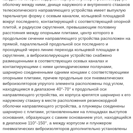
оболочку между ними, днище наружного и внутреннего стаканов
телескопического направляющего устройства имеет выпуклую
тарельчатую форму с осевым каналом, кольцевой площадкой
вокруг последнего, контактирующей с соответствующей опорной
плитой, и радиусом скругления, превышающим половину
расстояния между опорными плитами, центр которого в
продольном сечении направляющего устройства расположен на
прямой, параллельной продольной оси последнего и
проходящей через линию перехода кольцевой площадки в
скругление, а виброизолирующее устройство снабжено
размещенными в соответствующих осевых каналах и
контактирующими с ними цилиндрическими ползунами,
шарнирно соединенными одними концами с соответствующими
опорными плитами, причем продольные оси пневматических
виброизоляторов упругого элемента расположены под углом,
находящимся в диапазоне 40°-70° к продольной оси
направляющего устройства, их корпуса крепятся шарнирно к его
наружному стакану в месте расположения резинокордной
оболочки направляющего устройства, а плунжеры соединены
шарнирно с плитами, установленными на площадках выступов
основания, образующих с самим основанием угол, находящийся
в диапазоне 110°-150°, а между корпусом и плунжером
пневматических виброизоляторов дополнительно установлены