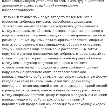
виброизолирующего устройства во всем амплитудно-частотном
диапазоне внешних воздействий и уменьшение
вибропроводимости.
Указанный технический результат достигается тем, что в
известном виброизолирующем устройстве, содержащем
телескопическое направляющее устройство, установленное
между защищаемым объектом и основанием и выполненное в
виде встречно направленных наружного и внутреннего стаканов с
размещенной между ними резинокордной оболочкой, опорные
плиты, установленные на защищаемом объекте и основании,
упругий элемент в виде равномерно расположенных вокруг
наружного стакана пневматических виброизоляторов, каждый из
которых содержит корпус, плунжер и резинокордную оболочку
между ними, плунжер соединен шарнирно с плитами,
установленными на площадках выступов основания, днища
наружного и внутреннего стаканов телескопического
направляющего устройства имеют выпуклую тарельчатую форму,
каждое с осевым каналом, кольцевой площадкой вокруг
последнего, контактирующей с соответствующей опорной плитой,
и радиусом скругления, превышающим половину расстояния
между опорными плитами, центр которого в продольном сечении
направляющего устройства расположен на прямой,
параллельной продольной оси последнего и проходящей через