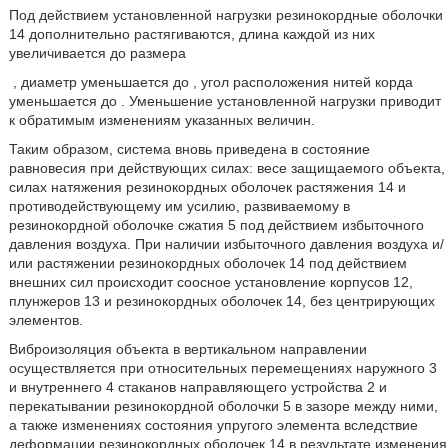
Под действием установленной нагрузки резинокордные оболочки
14 дополнительно растягиваются, длина каждой из них
увеличивается до размера
, диаметр уменьшается до
, угол расположения нитей корда
уменьшается до
. Уменьшение установленной нагрузки приводит
к обратимым изменениям указанных величин.
Таким образом, система вновь приведена в состояние
равновесия при действующих силах: весе защищаемого объекта,
силах натяжения резинокордных оболочек растяжения 14 и
противодействующему им усилию, развиваемому в
резинокордной оболочке сжатия 5 под действием избыточного
давления воздуха. При наличии избыточного давления воздуха и/
или растяжении резинокордных оболочек 14 под действием
внешних сил происходит соосное установление корпусов 12,
плунжеров 13 и резинокордных оболочек 14, без центрирующих
элементов.
Виброизоляция объекта в вертикальном направлении
осуществляется при относительных перемещениях наружного 3
и внутреннего 4 стаканов направляющего устройства 2 и
перекатывании резинокордной оболочки 5 в зазоре между ними,
а также изменениях состояния упругого элемента вследствие
деформации резинокордных оболочек 14 в результате изменения