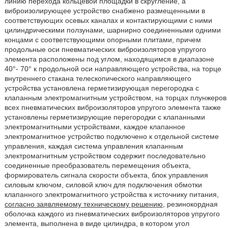
линию перехода кольцевой площадки в скругление, а
виброизолирующее устройство снабжено размещенными в
соответствующих осевых каналах и контактирующими с ними
цилиндрическими ползунами, шарнирно соединенными одними
концами с соответствующими опорными плитами, причем
продольные оси пневматических виброизоляторов упругого
элемента расположены под углом, находящимся в диапазоне
40°- 70° к продольной оси направляющего устройства, на торце
внутреннего стакана телескопического направляющего
устройства установлена герметизирующая перегородка с
клапанным электромагнитным устройством, на торцах плунжеров
всех пневматических виброизоляторов упругого элемента также
установлены герметизирующие перегородки с клапанными
электромагнитными устройствами, каждое клапанное
электромагнитное устройство подключено к отдельной системе
управления, каждая система управления клапанным
электромагнитным устройством содержит последовательно
соединенные преобразователь перемещения объекта,
формирователь сигнала скорости объекта, блок управления
силовым ключом, силовой ключ для подключения обмотки
клапанного электромагнитного устройства к источнику питания,
согласно заявляемому техническому решению
, резинокордная
оболочка каждого из пневматических виброизоляторов упругого
элемента, выполнена в виде цилиндра, в котором угол