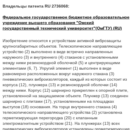
Владельцы патента RU 2736068:
Федеральное государственное бюджетное образовательное
учреждение высшего образования "Омский
государственный технический университет"(ОмГТУ) (RU)
Изобретение относится к устройствам активной виброзащиты
крупногабаритных объектов. Телескопическое направляющее
устройство (2) выполнено в виде встречно направленных
наружного (3) и внутреннего (4) стаканов с установленными
между ними резинокордной оболочкой (5) и центрирующими
элементами (6, 7). Упругий элемент (1) выполнен в виде
равномерно расположенных вокруг наружного стакана (3)
пневматических виброизоляторов, каждый из которых состоит из
корпуса (12), плунжера (13) и резинокордной оболочки (14)
между ними. Корпус (12) шарнирно прикреплен к опорной плите,
установленной на защищаемом объекте. Плунжер (13) соединен
шарнирно с плитами (17), установленными на площадках
выступов (18) основания. На торце внутреннего стакана (4)
телескопического направляющего устройства (2) установлена
герметизирующая перегородка (20) с клапанным
электромагнитным устройством (21). На плунжерах (13) всех
пневматических виброизоляторов установлены герметизирующие