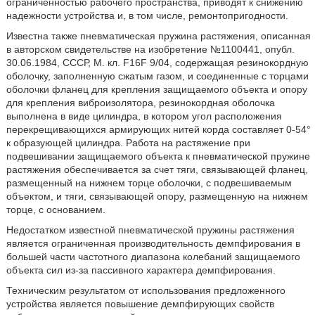
ограниченностью рабочего пространства, приводят к снижению
надежности устройства и, в том числе, ремонтопригодности.
Известна также пневматическая пружина растяжения, описанная
в авторском свидетельстве на изобретение №1100441, опубл.
30.06.1984, СССР, М. кл. F16F 9/04, содержащая резинокордную
оболочку, заполненную сжатым газом, и соединенные с торцами
оболочки фланец для крепления защищаемого объекта и опору
для крепления виброизолятора, резинокордная оболочка
выполнена в виде цилиндра, в котором угол расположения
перекрещивающихся армирующих нитей корда составляет 0-54°
к образующей цилиндра. Работа на растяжение при
подвешивании защищаемого объекта к пневматической пружине
растяжения обеспечивается за счет тяги, связывающей фланец,
размещенный на нижнем торце оболочки, с подвешиваемым
объектом, и тяги, связывающей опору, размещенную на нижнем
торце, с основанием.
Недостатком известной пневматической пружины растяжения
является ограниченная производительность демпфирования в
большей части частотного диапазона колебаний защищаемого
объекта сил из-за пассивного характера демпфирования.
Техническим результатом от использования предложенного
устройства является повышение демпфирующих свойств