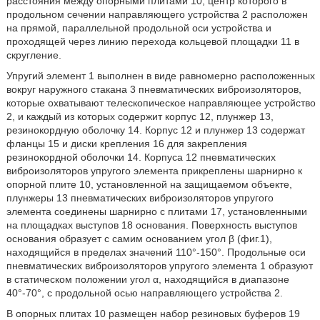
расстояния между опорными плитами 10, центр которого в
продольном сечении направляющего устройства 2 расположен
на прямой, параллельной продольной оси устройства и
проходящей через линию перехода кольцевой площадки 11 в
скругление.
Упругий элемент 1 выполнен в виде равномерно расположенных
вокруг наружного стакана 3 пневматических виброизоляторов,
которые охватывают телескопическое направляющее устройство
2, и каждый из которых содержит корпус 12, плунжер 13,
резинокордную оболочку 14. Корпус 12 и плунжер 13 содержат
фланцы 15 и диски крепления 16 для закрепления
резинокордной оболочки 14. Корпуса 12 пневматических
виброизоляторов упругого элемента прикреплены шарнирно к
опорной плите 10, установленной на защищаемом объекте,
плунжеры 13 пневматических виброизоляторов упругого
элемента соединены шарнирно с плитами 17, установленными
на площадках выступов 18 основания. Поверхность выступов
основания образует с самим основанием угол β (фиг.1),
находящийся в пределах значений 110°-150°. Продольные оси
пневматических виброизоляторов упругого элемента 1 образуют
в статическом положении угол α, находящийся в диапазоне
40°-70°, с продольной осью направляющего устройства 2.
В опорных плитах 10 размещен набор резиновых буферов 19