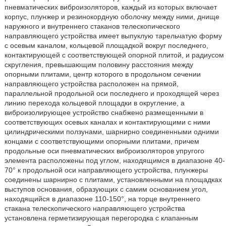
пневматических виброизоляторов, каждый из которых включает
корпус, плунжер и резинокордную оболочку между ними, днище
наружного и внутреннего стаканов телескопического
направляющего устройства имеет выпуклую тарельчатую форму
с осевым каналом, кольцевой площадкой вокруг последнего,
контактирующей с соответствующей опорной плитой, и радиусом
скругления, превышающим половину расстояния между
опорными плитами, центр которого в продольном сечении
направляющего устройства расположен на прямой,
параллельной продольной оси последнего и проходящей через
линию перехода кольцевой площадки в округление, а
виброизолирующее устройство снабжено размещенными в
соответствующих осевых каналах и контактирующими с ними
цилиндрическими ползунами, шарнирно соединенными одними
концами с соответствующими опорными плитами, причем
продольные оси пневматических виброизоляторов упругого
элемента расположены под углом, находящимся в диапазоне 40-
70° к продольной оси направляющего устройства, плунжеры
соединены шарнирно с плитами, установленными на площадках
выступов основания, образующих с самим основанием угол,
находящийся в диапазоне 110-150°, на торце внутреннего
стакана телескопического направляющего устройства
установлена герметизирующая перегородка с клапанным