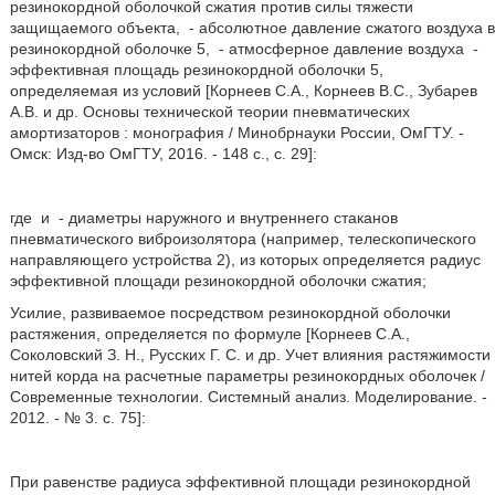
резинокордной оболочкой сжатия против силы тяжести
защищаемого объекта,
- абсолютное давление сжатого воздуха в
резинокордной оболочке 5,
- атмосферное давление воздуха
-
эффективная площадь резинокордной оболочки 5,
определяемая из условий [Корнеев С.А., Корнеев В.С., Зубарев
А.В. и др. Основы технической теории пневматических
амортизаторов : монография / Минобрнауки России, ОмГТУ. -
Омск: Изд-во ОмГТУ, 2016. - 148 с., с. 29]:
где
и
- диаметры наружного и внутреннего стаканов
пневматического виброизолятора (например, телескопического
направляющего устройства 2), из которых определяется радиус
эффективной площади резинокордной оболочки сжатия;
Усилие, развиваемое посредством резинокордной оболочки
растяжения, определяется по формуле [Корнеев С.А.,
Соколовский З. Н., Русских Г. С. и др. Учет влияния растяжимости
нитей корда на расчетные параметры резинокордных оболочек /
Современные технологии. Системный анализ. Моделирование. -
2012. - № 3. с. 75]:
При равенстве радиуса эффективной площади резинокордной