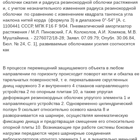
оболочки сжатия и радиуса резинокордной оболочки растяжения
и, с учетом незначительного изменения радиуса резинокордной
оболочки
по сравнению с изменением квадрата тангенса угла
наклона нитей корда
(формула 3) в диапазоне 0°-54° [А. с.
1100441 СССР, МПК F16 F 9/04. Пневматический амортизатор
растяжения / М.Л. Пиновский, Г.А. Колоколов, А.И. Хомяков, М.В.
Муштайкина. - 2276072/18-28; Заявл. 07.09.79; Опубл. 30.06.84,
Бюл. № 24, С. 1], развиваемые оболочками усилия соотносятся
как
В процессе перемещений защищаемого объекта в любом
направлении по горизонту происходит поворот кегли и обкатка ее
тарельчатых поверхностей, т. е. перекатывание скругленных
днищ наружного 3 и внутреннего 4 стаканов направляющего
устройства 2 по опорным плитам 10, а также упругая
деформация резинокордных оболочек упругого элемента 1 и
направляющего устройства 2. Одновременно цилиндрический
ползун 9 скользит относительно осевого канала 8 и
разворачивается на шарнире, осуществляя кинематическую
фиксацию днища и предотвращая смещение его относительно
опорной плиты 10. Возникающие при работе системы боковые
нагрузки передаются через шарнирные соединения
виброизоляторов упругого элемента 1 и, в значительно меньшей