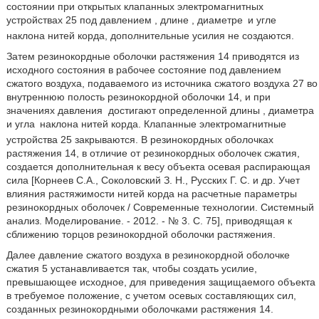
состоянии при открытых клапанных электромагнитных
устройствах 25 под давлением
, длине
, диаметре
и угле
наклона нитей корда, дополнительные усилия не создаются.
Затем резинокордные оболочки растяжения 14 приводятся из
исходного состояния в рабочее состояние под давлением
сжатого воздуха, подаваемого из источника сжатого воздуха 27 во
внутреннюю полость резинокордной оболочки 14, и при
значениях давления
достигают определенной длины
, диаметра
и угла
наклона нитей корда. Клапанные электромагнитные
устройства 25 закрываются. В резинокордных оболочках
растяжения 14, в отличие от резинокордных оболочек сжатия,
создается дополнительная к весу объекта осевая распирающая
сила [Корнеев С.А., Соколовский З. Н., Русских Г. С. и др. Учет
влияния растяжимости нитей корда на расчетные параметры
резинокордных оболочек / Современные технологии. Системный
анализ. Моделирование. - 2012. - № 3. С. 75], приводящая к
сближению торцов резинокордной оболочки растяжения.
Далее давление сжатого воздуха в резинокордной оболочке
сжатия 5 устанавливается так, чтобы создать усилие,
превышающее исходное, для приведения защищаемого объекта
в требуемое положение, с учетом осевых составляющих сил,
созданных резинокордными оболочками растяжения 14.