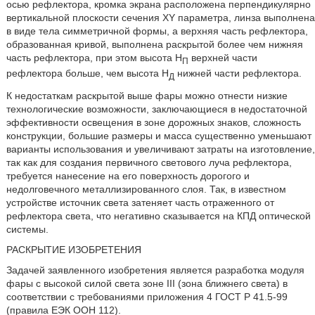
осью рефлектора, кромка экрана расположена перпендикулярно
вертикальной плоскости сечения XY параметра, линза выполнена
в виде тела симметричной формы, а верхняя часть рефлектора,
образованная кривой, выполнена раскрытой более чем нижняя
часть рефлектора, при этом высота Н
верхней части
П
рефлектора больше, чем высота Н
нижней части рефлектора.
Д
К недостаткам раскрытой выше фары можно отнести низкие
технологические возможности, заключающиеся в недостаточной
эффективности освещения в зоне дорожных знаков, сложность
конструкции, большие размеры и масса существенно уменьшают
варианты использования и увеличивают затраты на изготовление,
так как для создания первичного светового луча рефлектора,
требуется нанесение на его поверхность дорогого и
недолговечного металлизированного слоя. Так, в известном
устройстве источник света затеняет часть отраженного от
рефлектора света, что негативно сказывается на КПД оптической
системы.
РАСКРЫТИЕ ИЗОБРЕТЕНИЯ
Задачей заявленного изобретения является разработка модуля
фары с высокой силой света зоне III (зона ближнего света) в
соответствии с требованиями приложения 4 ГОСТ Ρ 41.5-99
(правила ЕЭК ООН 112).