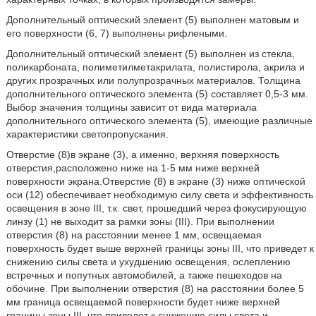
Дополнительный оптический элемент (5) выполнен матовым и
его поверхности (6, 7) выполнены рифлеными.
Дополнительный оптический элемент (5) выполнен из стекла,
поликарбоната, полиметилметакрилата, полистирола, акрила и
других прозрачных или полупрозрачных материалов. Толщина
дополнительного оптического элемента (5) составляет 0,5-3 мм.
Выбор значения толщины зависит от вида материала
дополнительного оптического элемента (5), имеющие различные
характеристики светопропускания.
Отверстие (8)в экране (3), а именно, верхняя поверхность
отверстия,расположено ниже на 1-5 мм ниже верхней
поверхности экрана.Отверстие (8) в экране (3) ниже оптической
оси (12) обеспечивает необходимую силу света и эффективность
освещения в зоне III, т.к. свет, прошедший через фокусирующую
линзу (1) не выходит за рамки зоны (III). При выполнении
отверстия (8) на расстоянии менее 1 мм, освещаемая
поверхность будет выше верхней границы зоны III, что приведет к
снижению силы света и ухудшению освещения, ослеплению
встречных и попутных автомобилей, а также пешеходов на
обочине. При выполнении отверстия (8) на расстоянии более 5
мм граница освещаемой поверхности будет ниже верхней
границы зоны III, что приведет к снижению силы света и