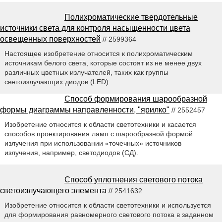
Полихроматические твердотельные
источники света для контроля насыщенности цвета
освещенных поверхностей
// 2599364
Настоящее изобретение относится к полихроматическим
источникам белого света, которые состоят из не менее двух
различных цветных излучателей, таких как группы
светоизлучающих диодов (LED).
Способ формирования шарообразной
формы диаграммы направленности, "ярилко"
// 2552457
Изобретение относится к области светотехники и касается
способов проектирования ламп с шарообразной формой
излучения при использовании «точечных» источников
излучения, например, светодиодов (СД).
Способ уплотнения светового потока
светоизлучающего элемента
// 2541632
Изобретение относится к области светотехники и используется
для формирования равномерного светового потока в заданном