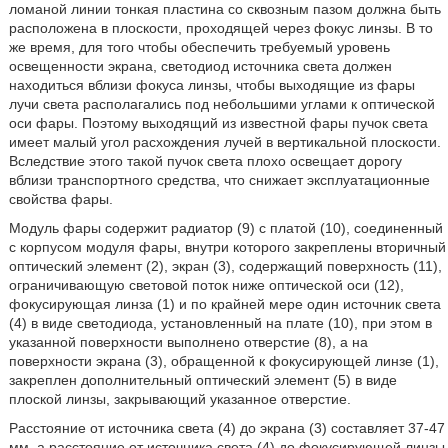
ломаной линии тонкая пластина со сквозным пазом должна быть
расположена в плоскости, проходящей через фокус линзы. В то
же время, для того чтобы обеспечить требуемый уровень
освещенности экрана, светодиод источника света должен
находиться вблизи фокуса линзы, чтобы выходящие из фары
лучи света располагались под небольшими углами к оптической
оси фары. Поэтому выходящий из известной фары пучок света
имеет малый угол расхождения лучей в вертикальной плоскости.
Вследствие этого такой пучок света плохо освещает дорогу
вблизи транспортного средства, что снижает эксплуатационные
свойства фары.
Модуль фары содержит радиатор (9) с платой (10), соединенный
с корпусом модуля фары, внутри которого закреплены вторичный
оптический элемент (2), экран (3), содержащий поверхность (11),
ограничивающую световой поток ниже оптической оси (12),
фокусирующая линза (1) и по крайней мере один источник света
(4) в виде светодиода, установленный на плате (10), при этом в
указанной поверхности выполнено отверстие (8), а на
поверхности экрана (3), обращенной к фокусирующей линзе (1),
закреплен дополнительный оптический элемент (5) в виде
плоской линзы, закрывающий указанное отверстие.
Расстояние от источника света (4) до экрана (3) составляет 37-47
мм, а расстояние от источника света (4) до фокусирующей линзы