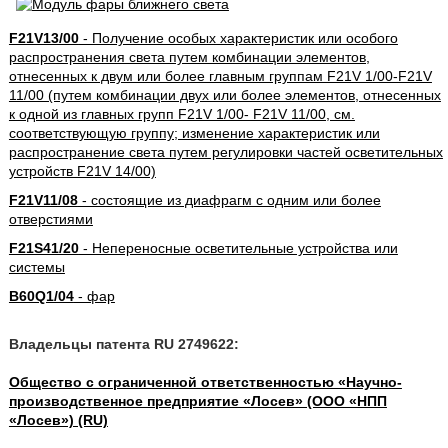
F21V13/00
- Получение особых характеристик или особого
распространения света путем комбинации элементов,
отнесенных к двум или более главным группам F21V 1/00-F21V
11/00 (путем комбинации двух или более элементов, отнесенных
к одной из главных групп F21V 1/00- F21V 11/00, см.
соответствующую группу; изменение характеристик или
распространение света путем регулировки частей осветительных
устройств F21V 14/00)
F21V11/08
- состоящие из диафрагм с одним или более
отверстиями
F21S41/20
- Непереносные осветительные устройства или
системы
B60Q1/04
- фар
Владельцы патента RU 2749622:
Общество с ограниченной ответственностью «Научно-
производственное предприятие «Лосев» (ООО «НПП
«Лосев») (RU)