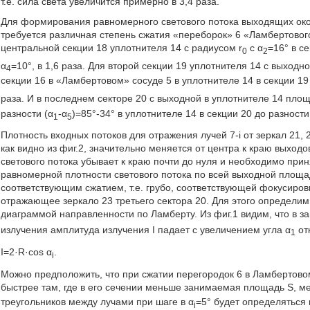
т.е. сила света увеличится примерно в 3,4 раза.
Для формирования равномерного светового потока выходящих окон 
требуется различная степень сжатия «переборок» 6 «Ламбертового
центральной секции 18 уплотнителя 14 с радиусом r
с α
=16° в с
0
2
α
=10°, в 1,6 раза. Для второй секции 19 уплотнителя 14 с выходн
4
секции 16 в «Ламбертовом» сосуде 5 в уплотнителе 14 в секции 19
раза. И в последнем секторе 20 с выходной в уплотнителе 14 пло
разности (α
-α
)=85°-34° в уплотнителе 14 в секции 20 до разности 17
1
5
Плотность входных потоков для отражения лучей 7-i от зеркал 21, 
как видно из фиг.2, значительно меняется от центра к краю выходо
светового потока убывает к краю почти до нуля и необходимо пр
равномерной плотности светового потока по всей выходной площад
соответствующим сжатием, т.е. грубо, соответствующей фокусиров
отражающее зеркало 23 третьего сектора 20. Для этого определи
диаграммой направленности по Ламберту. Из фиг.1 видим, что в за
излучения амплитуда излучения I падает с увеличением угла α
от
1
I=2·R·cos α
.
i
Можно предположить, что при сжатии перегородок 6 в Ламбертовом
быстрее там, где в его сечении меньше занимаемая площадь S, межд
треугольников между лучами при шаге в α
=5° будет определяться
i