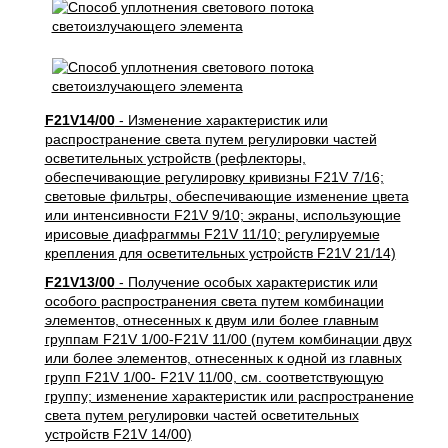
F21V14/00
- Изменение характеристик или
распространение света путем регулировки частей
осветительных устройств (рефлекторы,
обеспечивающие регулировку кривизны F21V 7/16;
световые фильтры, обеспечивающие изменение цвета
или интенсивности F21V 9/10; экраны, использующие
ирисовые диафрагммы F21V 11/10; регулируемые
крепления для осветительных устройств F21V 21/14)
F21V13/00
- Получение особых характеристик или
особого распространения света путем комбинации
элементов, отнесенных к двум или более главным
группам F21V 1/00-F21V 11/00 (путем комбинации двух
или более элементов, отнесенных к одной из главных
групп F21V 1/00- F21V 11/00, см. соответствующую
группу; изменение характеристик или распространение
света путем регулировки частей осветительных
устройств F21V 14/00)