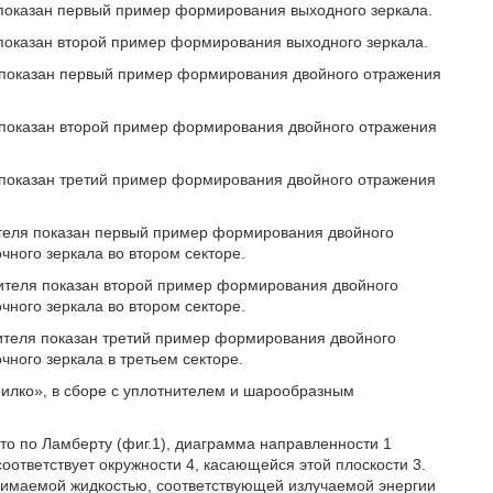
 показан первый пример формирования выходного зеркала.
 показан второй пример формирования выходного зеркала.
я показан первый пример формирования двойного отражения
я показан второй пример формирования двойного отражения
я показан третий пример формирования двойного отражения
ителя показан первый пример формирования двойного
чного зеркала во втором секторе.
нителя показан второй пример формирования двойного
чного зеркала во втором секторе.
нителя показан третий пример формирования двойного
чного зеркала в третьем секторе.
рилко», в сборе с уплотнителем и шарообразным
 по Ламберту (фиг.1), диаграмма направленности 1
соответствует окружности 4, касающейся этой плоскости 3.
сжимаемой жидкостью, соответствующей излучаемой энергии