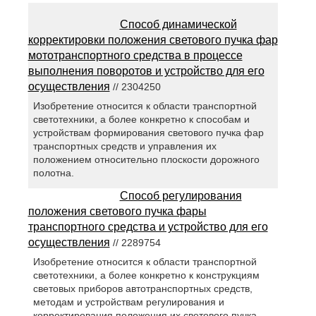
Способ динамической
корректировки положения светового пучка фар
мототранспортного средства в процессе
выполнения поворотов и устройство для его
осуществления
// 2304250
Изобретение относится к области транспортной
светотехники, а более конкретно к способам и
устройствам формирования светового пучка фар
транспортных средств и управления их
положением относительно плоскости дорожного
полотна.
Способ регулирования
положения светового пучка фары
транспортного средства и устройство для его
осуществления
// 2289754
Изобретение относится к области транспортной
светотехники, а более конкретно к конструкциям
световых приборов автотранспортных средств,
методам и устройствам регулирования и
корректирования положения их светового пучка.