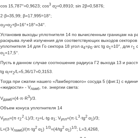
3
cos 15,787°=0,9623; cos
α
=0,8910; sin 2β=0,5876;
2
2·β=35,99; β=17,995≈18°;
α
=α
+β=16°+18°=34°.
3
2
Установив выходы уплотнителя 14 по вычисленным границам на ра
раскрыва лучей излучения для соответствующих выходов секторов 
уплотнителя 14 для Го сектора 18 угол α
=ρ
·arc tg α
=10°, для r
с
4
0
1
1
α
=17,5°.
1
Пусть в данном случае соотношение радиуса Г2 выхода 13 и расст
tg α
=r
/L=5,36/17=0,3153.
i
2
Тогда при сжатии нашего «Ламбертового» сосуда 5 (фиг.1) с един
«жидкости» - V
, т.е. энергии света:
ламб
3
V
=(4·π·R
)/3.
дамб
Объем конуса уплотнителя 14
2
3
2
V
=(π·r
·L)/3; r
=L·tg α
; V
=(π·L
·tg
α
)/3;
упл
2
2
1
упл
1
2
1/3
2
1/3
L=(3·V
)/(π·tg
α
)
=(4/tg
α
)
; L=3,4268,
ламб
1
1