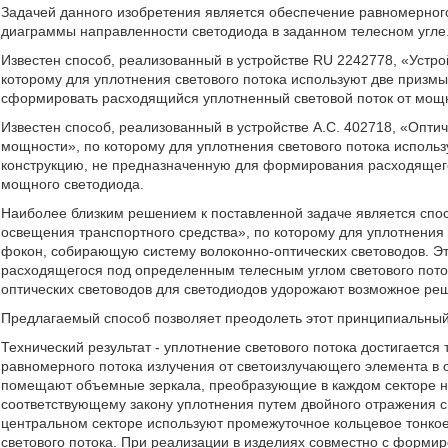
Задачей данного изобретения является обеспечение равномерног
диаграммы направленности светодиода в заданном телесном угле
Известен способ, реализованный в устройстве RU 2242778, «Устро
которому для уплотнения светового потока используют две призмы
сформировать расходящийся уплотненный световой поток от мощн
Известен способ, реализованный в устройстве А.С. 402718, «Опт
мощности», по которому для уплотнения светового потока использ
конструкцию, не предназначенную для формирования расходящег
мощного светодиода.
Наиболее близким решением к поставленной задаче является спос
освещения транспортного средства», по которому для уплотнения 
фокон, собирающую систему волоконно-оптических световодов. Э
расходящегося под определенным телесным углом светового пото
оптических световодов для светодиодов удорожают возможное ре
Предлагаемый способ позволяет преодолеть этот принципиальный
Технический результат - уплотнение светового потока достигается 
равномерного потока излучения от светоизлучающего элемента в 
помещают объемные зеркала, преобразующие в каждом секторе н
соответствующему закону уплотнения путем двойного отражения св
центральном секторе используют промежуточное кольцевое тонко
светового потока. При реализации в изделиях совместно с фор