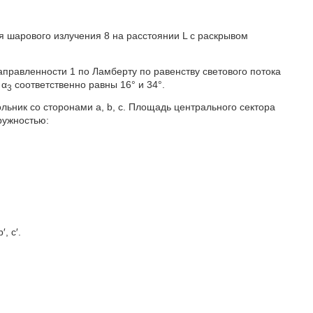
я шарового излучения 8 на расстоянии L с раскрывом
правленности 1 по Ламберту по равенству светового потока
 α
соответственно равны 16° и 34°.
3
гольник со сторонами а, b, с. Площадь центрального сектора
ружностью:
, с′.