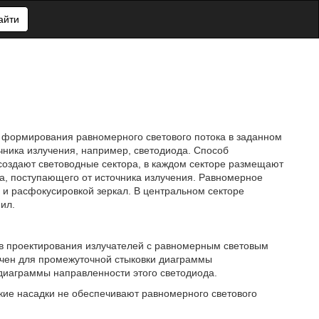
айти
я формирования равномерного светового потока в заданном
очника излучения, например, светодиода. Способ
 создают световодные сектора, в каждом секторе размещают
а, поступающего от источника излучения. Равномерное
 и расфокусировкой зеркал. В центральном секторе
 ил.
бов проектирования излучателей с равномерным световым
начен для промежуточной стыковки диаграммы
иаграммы направленности этого светодиода.
ие насадки не обеспечивают равномерного светового