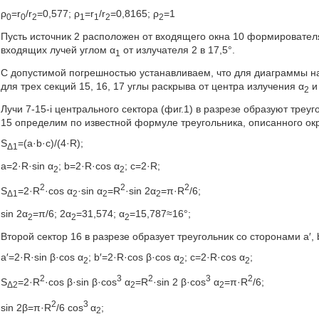
ρ
=r
/r
=0,577; ρ
=r
/r
=0,8165; ρ
=1
0
0
2
1
1
2
2
Пусть источник 2 расположен от входящего окна 10 формировател
входящих лучей углом α
от излучателя 2 в 17,5°.
1
С допустимой погрешностью устанавливаем, что для диаграммы на
для трех секций 15, 16, 17 углы раскрыва от центра излучения α
и
2
Лучи 7-15-i центрального сектора (фиг.1) в разрезе образуют треу
15 определим по известной формуле треугольника, описанного ок
S
=(a·b·c)/(4·R);
Δ1
а=2·R·sin α
; b=2·R·cos α
; с=2·R;
2
2
2
2
2
S
=2·R
·cos α
·sin α
=R
·sin 2α
=π·R
/6;
Δ1
2
2
2
sin 2α
=π/6; 2α
=31,574; α
=15,787≈16°;
2
2
2
Второй сектор 16 в разрезе образует треугольник со сторонами а′, b′
а′=2·R·sin β·cos α
; b′=2·R·cos β·cos α
; с=2·R·cos α
;
2
2
2
2
3
2
3
2
S
=2·R
·cos β·sin β·cos
α
=R
·sin 2 β·cos
α
=π·R
/6;
Δ2
2
2
2
3
sin 2β=π·R
/6 cos
α
;
2