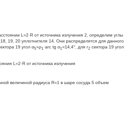
сстоянии L=2·R от источника излучения 2, определим углы
18, 19, 20 уплотнителя 14. Они распределятся для данного
ектора 19 угол α
=ρ
·arc tg α
=14,4°, для r
сектора 19 угол
5
1
1
2
ояния L=2·R от источника излучения
ичной величиной радиуса R=1 в шаре сосуда 5 объем