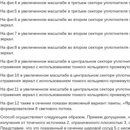
На фиг.4 в увеличенном масштабе в третьем секторе уплотнителя
На фиг.5 в увеличенном масштабе в третьем секторе уплотнителя
На фиг.6 в увеличенном масштабе во втором секторе уплотнител
зеркал.
На фиг.7 в увеличенном масштабе во втором секторе уплотнител
зеркал.
На фиг.8 в увеличенном масштабе во втором секторе уплотнител
зеркал.
На фиг.9 в увеличенном масштабе в центральном секторе уплотн
отражения зеркал с использованием тонкого кольцевого промежуто
На фиг.10 в увеличенном масштабе в центральном секторе уплот
отражения зеркал с использованием тонкого кольцевого промежуто
На фиг.11 в увеличенном масштабе в центральном секторе уплот
отражения зеркал с использованием тонкого кольцевого промежуто
На фиг.12 также в сечении показан возможный вариант лампы, «Я
формирователем 8 светового потока.
Способ осуществляют следующим образом. Примем допущение, что
излучения от точечного источника 2, ограниченного плоскостью 3, 
Представим, что это показанный в сечении шаровой сосуд 5 с не