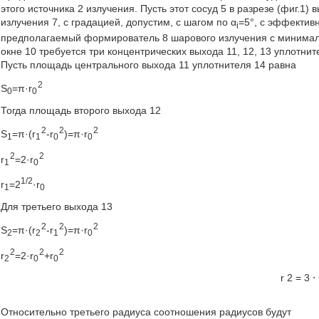
этого источника 2 излучения. Пусть этот сосуд 5 в разрезе (фиг.1
излучения 7, с градацией, допустим, с шагом по α
=5°, с эффектив
i
предполагаемый формирователь 8 шарового излучения с минимал
окне 10 требуется три концентрических выхода 11, 12, 13 уплот
Пусть площадь центрального выхода 11 уплотнителя 14 равна
2
S
=π·r
0
0
Тогда площадь второго выхода 12
2
2
2
S
=π·(r
-r
)=π·r
1
1
0
0
2
2
r
=2·r
1
0
1/2
r
=2
·r
1
0
Для третьего выхода 13
2
2
2
S
=π·(r
-r
)=π·r
2
2
1
0
2
2
2
r
=2·r
+r
2
0
0
r
2
=
3
⋅
Относительно третьего радиуса соотношения радиусов будут