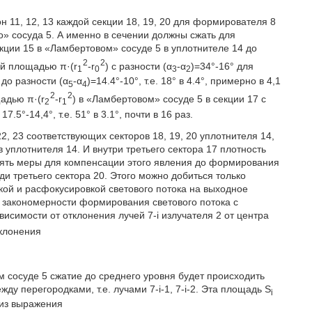
11, 12, 13 каждой секции 18, 19, 20 для формирователя 8
» сосуда 5. А именно в сечении должны сжать для
екции 15 в «Ламбертовом» сосуде 5 в уплотнителе 14 до
2
2
ой площадью π·(r
-r
) с разности (α
-α
)=34°-16° для
1
0
3
2
 до разности (α
-α
)=14.4°-10°, т.е. 18° в 4.4°, примерно в 4,1
5
4
2
2
щадью π·(r
-r
) в «Ламбертовом» сосуде 5 в секции 17 с
2
1
.5°-14,4°, т.е. 51° в 3.1°, почти в 16 раз.
22, 23 соответствующих секторов 18, 19, 20 уплотнителя 14,
в уплотнителя 14. И внутри третьего сектора 17 плотность
инять меры для компенсации этого явления до формирования
и третьего сектора 20. Этого можно добиться только
кой и расфокусировкой светового потока на выходное
м закономерности формирования светового потока с
висимости от отклонения лучей 7-i излучателя 2 от центра
клонения
 сосуде 5 сжатие до среднего уровня будет происходить
у перегородками, т.е. лучами 7-i-1, 7-i-2. Эта площадь S
i
 из выражения