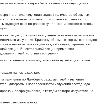
ния лампочками с энергосберегающими светодиодами в
розрачного тела излучения задают количество объемных
 его расстояние от точечного источника излучения. В
выходящем окне по равенству плотности светового потока
кции.
 световоды, для лучей исходящие от источника излучения.
 источника излучения. Кривизну объемных зеркал световодов
чи источника излучения для каждой секции, отражаясь от
аждой секции. В центральной секции применяют
едования лучей источника излучения.
личин отклонения амплитуд силы света лучей в диаграмме
оказан на чертежах, где:
ти излучения по Ламберту, раскрыв лучей излучения
атель диаграммы направленности излучения светодиода.
ировка и расфокусировка) в каждом секторе излучателя на
нителя светового потока.