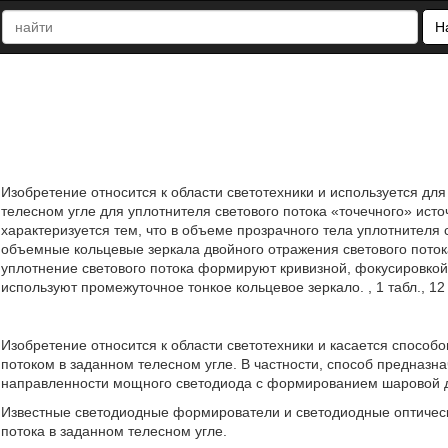
Н
Изобретение относится к области светотехники и используется дл
телесном угле для уплотнителя светового потока «точечного» ист
характеризуется тем, что в объеме прозрачного тела уплотнителя
объемные кольцевые зеркала двойного отражения светового поток
уплотнение светового потока формируют кривизной, фокусировкой
используют промежуточное тонкое кольцевое зеркало. , 1 табл., 12
Изобретение относится к области светотехники и касается спосо
потоком в заданном телесном угле. В частности, способ предназ
направленности мощного светодиода с формированием шаровой д
Известные светодиодные формирователи и светодиодные оптическ
потока в заданном телесном угле.