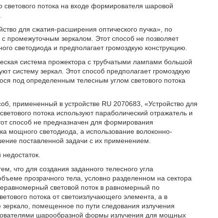
о светового потока на входе формирователя шаровой
.
йство для сжатия-расширения оптического пучка», по
 с промежуточным зеркалом. Этот способ не позволяет
ого светодиода и предполагает громоздкую конструкцию.
ическая система прожектора с трубчатыми лампами большой
уют систему зеркал. Этот способ предполагает громоздкую
ося под определенным телесным углом светового потока
об, примененный в устройстве RU 2070683, «Устройство для
светового потока используют параболический отражатель и
тот способ не предназначен для формирования
ка мощного светодиода, а использование волоконно-
шение поставленной задачи с их применением.
 недостаток.
тем, что для создания заданного телесного угла
объеме прозрачного тела, условно разделенном на сектора
еравномерный световой поток в равномерный по
етового потока от светоизлучающего элемента, а в
е зеркало, помещенное по пути следования излучения
мирователями шарообразной формы излучения для мощных