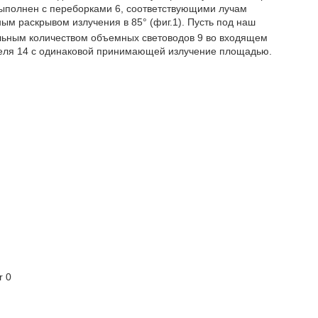
) выполнен с переборками 6, соответствующими лучам
ным раскрывом излучения в 85° (фиг.1). Пусть под наш
ьным количеством объемных световодов 9 во входящем
нителя 14 с одинаковой принимающей излучение площадью.
r
0