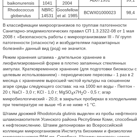
baikonurensis
1041
2004
Rhodococcus
NBRC
Goosfellow
BCWX01000023
98,4
globerulus
14531
et al. 1985
В классификации микроорганизмов по группам патогенности
Санитарно-эпидемиологических правил СП 1.3.2322-08 от 1 мая
2008 г. «Безопасность работы с микроорганизмами III - IV групп
патогенности (опасности) и возбудителями паразитарных
болезней» данный вид (род) не значится.
Режим хранения штамма - длительное хранение в
лиофилизированной форме в плотно запаянных стеклянных
ампулах. Кратковременное хранение (для подготовки биомассы с
целевым использованием) - периодические пересевы - 1 раз в 2
месяца с хранением выросшей чистой культуры на скошенном
агаре среды следующего состава: на на 1000 мл воды - Пептон -
20 г, NaCl - 3,0 г; KCl - 1,0 г; MgSO
х7H
O - 0,5 г; агар
4
2
микробиологический - 20,0; в закрытых пробирках в холодильнике
при температуре не выше +6 и не ниже +1 °С.
Штамм дрожжей Rhodotorula glutinis выделен из пробы нефтяного
шламонакопителя Усинского района Республики Коми, способный
к нефтеокислению. Штамм депонирован во Всероссийской
коллекции микроорганизмов Института биохимии и физиологии
микроорганизмов РАН им. Скрябина. Штамму присвоен номер