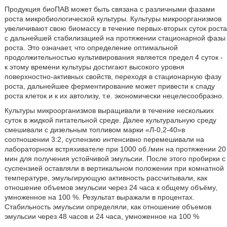
Продукция биоПАВ может быть связана с различными фазами
роста микробиологической культуры. Культуры микроорганизмов
увеличивают свою биомассу в течение первых-вторых суток роста
с дальнейшей стабилизацией на протяжении стационарной фазы
роста. Это означает, что определение оптимальной
продолжительностью культивирования является предел 4 суток -
к этому времени культуры достигают высокого уровня
поверхностно-активных свойств, переходя в стационарную фазу
роста, дальнейшее ферментирование может привести к спаду
роста клеток и к их автолизу, т.е. экономически нецелесообразно.
Культуры микроорганизмов выращивали в течение нескольких
суток в жидкой питательной среде. Далее культуральную среду
смешивали с дизельным топливом марки «Л-0,2-40»в
соотношении 3:2, суспензию интенсивно перемешивали на
лабораторном встряхивателе при 1000 об./мин на протяжении 20
мин для получения устойчивой эмульсии. После этого пробирки с
суспензией оставляли в вертикальном положении при комнатной
температуре, эмульгирующую активность рассчитывали, как
отношение объемов эмульсии через 24 часа к общему объёму,
умноженное на 100 %. Результат выражали в процентах.
Стабильность эмульсии определяли, как отношение объемов
эмульсии через 48 часов и 24 часа, умноженное на 100 %