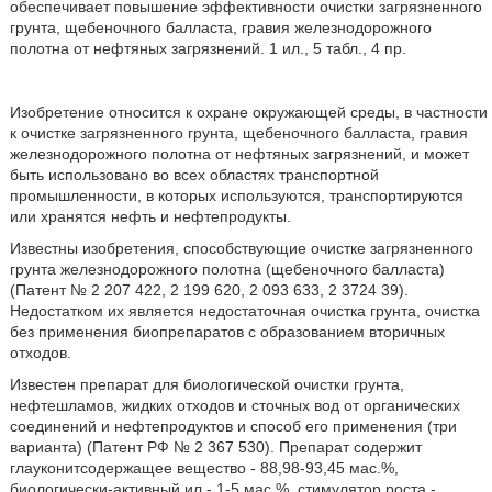
обеспечивает повышение эффективности очистки загрязненного
грунта, щебеночного балласта, гравия железнодорожного
полотна от нефтяных загрязнений. 1 ил., 5 табл., 4 пр.
Изобретение относится к охране окружающей среды, в частности
к очистке загрязненного грунта, щебеночного балласта, гравия
железнодорожного полотна от нефтяных загрязнений, и может
быть использовано во всех областях транспортной
промышленности, в которых используются, транспортируются
или хранятся нефть и нефтепродукты.
Известны изобретения, способствующие очистке загрязненного
грунта железнодорожного полотна (щебеночного балласта)
(Патент № 2 207 422, 2 199 620, 2 093 633, 2 3724 39).
Недостатком их является недостаточная очистка грунта, очистка
без применения биопрепаратов с образованием вторичных
отходов.
Известен препарат для биологической очистки грунта,
нефтешламов, жидких отходов и сточных вод от органических
соединений и нефтепродуктов и способ его применения (три
варианта) (Патент РФ № 2 367 530). Препарат содержит
глауконитсодержащее вещество - 88,98-93,45 мас.%,
биологически-активный ил - 1-5 мас.%, стимулятор роста -