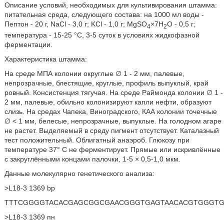
Описание условий, необходимых для культивирования штамма:
питательная среда, следующего состава: на 1000 мл воды -
Пептон - 20 г, NaCl - 3,0 г; KCl - 1,0 г; MgSO
×7H
O - 0,5 г;
4
2
температура - 15-25 °С, 3-5 суток в условиях жидкофазной
ферментации.
Характеристика штамма:
На среде МПА колонии округлые ∅ 1 - 2 мм, палевые,
непрозрачные, блестящие, круглые, профиль выпуклый, край
ровный. Консистенция тягучая. На среде Раймонда колонии ∅ 1 -
2 мм, палевые, обильно колонизируют капли нефти, образуют
слизь. На средах Чапека, Виноградского, КАА колонии точечные
∅ < 1 мм, белесые, непрозрачные, выпуклые. На голодном агаре
не растет. Выделяемый в среду пигмент отсутствует. Каталазный
тест положительный. Облигатный анаэроб. Глюкозу при
температуре 37° С не ферментирует. Прямые или искривлённые
с закруглёнными концами палочки, 1-5 × 0,5-1,0 мкм.
Данные молекулярно генетического анализа:
>L18-3 1369 bp
TTTCGGGGTACACGAGCGGCGAACGGGTGAGTAACACGTGGGTG
>L18-3 1369 пн