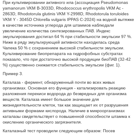
При культивировании активного ила (ассоциация Pseudomonas
yamanorum VKM В-3033D, Rhodococcus erythropolis VKM Ac -
2863D, Rhodotorula glutinis VKM Y-2998D, Rhodotorula toruloides
VKM Y - 3045D Chlorella vulgaris IPPAS C-2024) на водной вытяжке
в качестве источника углерода для штаммов наблюдали
увеличение количества синтезированных ПАВ. Индекс
эмульгирования достигал 64 % при стабильности эмульсии 97 %.
Ниже в ряду эмульгирующей активности находилась среда
Чапека 50 % с сохранением высокой стабильности эмульсии.
Культивирование биопрепарата на гидрофобных субстратах
показало, что при достаточно высокой продукции биоПАВ (32-42
%) существенно снижается стабильность эмульсии (фиг. 1).
Пример 3.
Каталаза - фермент, обнаруженный почти во всех живых
организмах. Основная его функция - катализировать реакцию
разложения перекиси водорода до безвредных для организма
веществ. Каталаза имеет большое значение для
жизнедеятельности клеток, так как защищает их от разрушения
активными формами кислорода. Наличие в микроорганизмах
каталазы свидетельствует о повышенной способности штамма к
окислению органического загрязнителя.
Каталазный тест проводили следующим образом: Посев