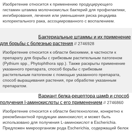
Изобретение относится к применению продуцирующего
гистамин штамма молочнокислых бактерий для профилактики,
ингибирования, лечения или уменьшения риска рецидива
колоректального рака, ассоциированного с воспалением.
Бактериальные штаммы и их применение
для борьбы с болезнью растения
// 2746928
Изобретение относится к области биохимии, в частности к
препарату для борьбы с грибковым растительным патогеном
(Pythium spp., Phytophthora spp.). Также раскрыты применение
указанного препарата, способ борьбы с грибковым
растительным патогеном с помощью указанного препарата,
способ выращивания растения, при обработке указанным
препаратом.
Вариант белка-рецептора цамф и способ
получения l-аминокислоты с его применением
// 2746860
Изобретение относится к области биотехнологии, конкретно к
рекомбинантной продукции аминокислот, и может быть
использовано для получения L-аминокислот в Escherichia.
Предложен микроорганизм рода Escherichia, содержащий белок