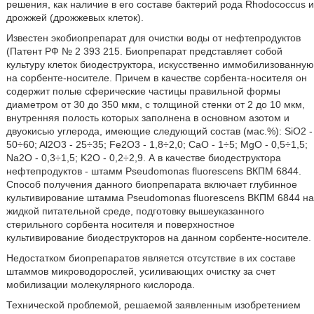
решения, как наличие в его составе бактерий рода Rhodococcus и
дрожжей (дрожжевых клеток).
Известен экобиопрепарат для очистки воды от нефтепродуктов
(Патент РФ № 2 393 215. Биопрепарат представляет собой
культуру клеток биодеструктора, искусственно иммобилизованную
на сорбенте-носителе. Причем в качестве сорбента-носителя он
содержит полые сферические частицы правильной формы
диаметром от 30 до 350 мкм, с толщиной стенки от 2 до 10 мкм,
внутренняя полость которых заполнена в основном азотом и
двуокисью углерода, имеющие следующий состав (мас.%): SiO2 -
50÷60; Al2O3 - 25÷35; Fe2O3 - 1,8÷2,0; CaO - 1÷5; MgO - 0,5÷1,5;
Na2O - 0,3÷1,5; K2O - 0,2÷2,9. А в качестве биодеструктора
нефтепродуктов - штамм Pseudomonas fluorescens ВКПМ 6844.
Способ получения данного биопрепарата включает глубинное
культивирование штамма Pseudomonas fluorescens ВКПМ 6844 на
жидкой питательной среде, подготовку вышеуказанного
стерильного сорбента носителя и поверхностное
культивирование биодеструкторов на данном сорбенте-носителе.
Недостатком биопрепаратов является отсутствие в их составе
штаммов микроводорослей, усиливающих очистку за счет
мобилизации молекулярного кислорода.
Технической проблемой, решаемой заявленным изобретением