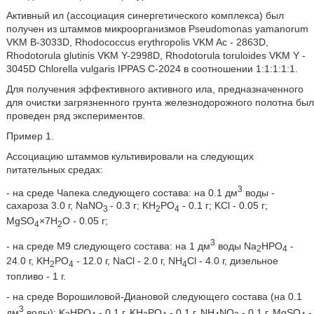
Активный ил (ассоциация синергетического комплекса) был
получен из штаммов микроорганизмов Pseudomonas yamanorum
VKM В-3033D, Rhodococcus erythropolis VKM Ac - 2863D,
Rhodotorula glutinis VKM Y-2998D, Rhodotorula toruloides VKM Y -
3045D Chlorella vulgaris IPPAS C-2024 в соотношении 1:1:1:1:1.
Для получения эффективного активного ила, предназначенного
для очистки загрязненного грунта железнодорожного полотна был
проведен ряд экспериментов.
Пример 1.
Ассоциацию штаммов культивировали на следующих
питательных средах:
3
- на среде Чапека следующего состава: на 0.1 дм
воды -
сахароза 3.0 г, NaNO
- 0.3 г; KH
PO
- 0.1 г; KCl - 0.05 г;
3
2
4
MgSO
×7H
O - 0.05 г;
4
2
3
- на среде М9 следующего состава: на 1 дм
воды Na
HPO
-
2
4
24.0 г, KH
PO
- 12.0 г, NaCl - 2.0 г, NH
Cl - 4.0 г, дизельное
2
4
4
топливо - 1 г.
- на среде Ворошиловой-Диановой следующего состава (на 0.1
3
дм
воды): K
HPO
- 0.1 г, KH
PO
- 0.1 г, NH
NO
- 0.1 г, MgSO
-