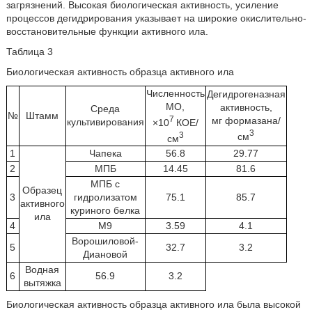
загрязнений. Высокая биологическая активность, усиление
процессов дегидрирования указывает на широкие окислительно-
восстановительные функции активного ила.
Таблица 3
Биологическая активность образца активного ила
Численность
Дегидрогеназная
МО,
активность,
Среда
№
Штамм
7
мг формазана/
культивирования
×10
КОЕ/
3
3
см
см
1
Чапека
56.8
29.77
2
МПБ
14.45
81.6
МПБ с
Образец
3
гидролизатом
75.1
85.7
активного
куриного белка
ила
4
М9
3.59
4.1
Ворошиловой-
5
32.7
3.2
Диановой
Водная
6
56.9
3.2
вытяжка
Биологическая активность образца активного ила была высокой