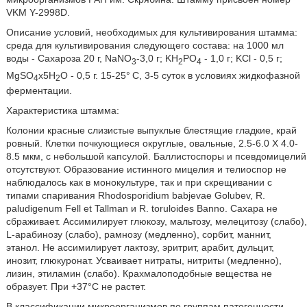
VKM Y-2998D.
Описание условий, необходимых для культивирования штамма:
среда для культивирования следующего состава: на 1000 мл
воды - Сахароза 20 г, NaNO
-3,0 г; KH
PO
- 1,0 г; KCl - 0,5 г;
3
2
4
MgSO
х5H
O - 0,5 г. 15-25°
С, 3-5 суток в условиях жидкофазной
4
2
ферментации.
Характеристика штамма:
Колонии красные слизистые выпуклые блестящие гладкие, край
ровный. Клетки почкующиеся округлые, овальные, 2.5-6.0 X 4.0-
8.5 мкм, с небольшой капсулой. Баллистоспоры и псевдомицелий
отсутствуют. Образование истинного мицелия и телиоспор не
наблюдалось как в монокультуре, так и при скрещивании с
типами спаривания Rhodosporidium babjevae Golubev, R.
paludigenum Fell et Tallman и R. toruloides Banno. Сахара не
сбраживает. Ассимилирует глюкозу, мальтозу, мелецитозу (слабо),
L-арабинозу (слабо), рамнозу (медленно), сорбит, маннит,
этанол. Не ассимилирует лактозу, эритрит, арабит, дульцит,
инозит, глюкуронат. Усваивает нитраты, нитриты (медленно),
лизин, этиламин (слабо). Крахмалоподобные вещества не
образует. При +37°С не растет.
В классификации микроорганизмов по группам патогенности