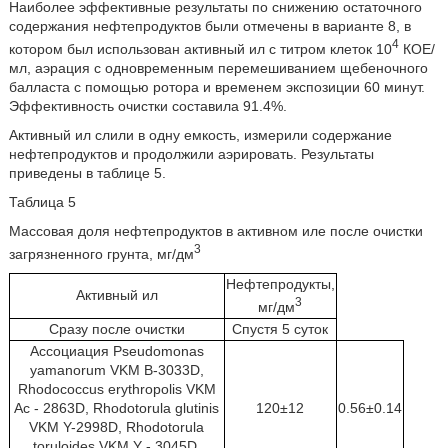
Наиболее эффективные результаты по снижению остаточного
содержания нефтепродуктов были отмечены в варианте 8, в
4
котором был использован активный ил с титром клеток 10
КОЕ/
мл, аэрация с одновременным перемешиванием щебеночного
балласта с помощью ротора и временем экспозиции 60 минут.
Эффективность очистки составила 91.4%.
Активный ил слили в одну емкость, измерили содержание
нефтепродуктов и продолжили аэрировать. Результаты
приведены в таблице 5.
Таблица 5
Массовая доля нефтепродуктов в активном иле после очистки
3
загрязненного грунта, мг/дм
Нефтепродукты,
Активный ил
3
мг/дм
Сразу после очистки
Спустя 5 суток
Ассоциация Pseudomonas
yamanorum VKM В-3033D,
Rhodococcus erythropolis VKM
Ac - 2863D, Rhodotorula glutinis
120±12
0.56±0.14
VKM Y-2998D, Rhodotorula
toruloides VKM Y - 3045D,