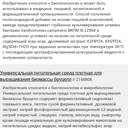
Изобретение относится к биотехнологии и может быть
использовано в медицине, пищевой, косметической и
фармацевтической промышленности. Способ получения
полисахаридной добавки на основе пищевой ксантановой
камеди предусматривает глубинное культивирование штамма
бактерии Xanthomonas campestris ВКПМ В-12968 в
динамических условиях на качалке на питательной среде
содержащей агар-агар, дрожжевой экстракт, K2HPO4, KH2PO4,
MgSO4×7H2O при заданных количествах при температуре 36°C
с последующим центрифугированием культуральной жидкости с
получением супернатанта.
Универсальная питательная среда плотная для
выращивания биомассы бруцелл
// 2748808
Изобретение относится к биотехнологии и микробиологии.
Универсальная питательная среда плотная для выращивания
биомассы бруцелл содержит ферментативный гидролизат
говяжьего мяса, пептон сухой ферментативный, дрожжевой
экстракт, натрий фосфорнокислый двузамещенный 12-водный,
натрий хлористый, глицерин, глюкозу, мясную воду, сыворотку
крови лошади нормальную для культивирования микоплазм на
питательных средах жидкую, натрий метабисульфит, агар