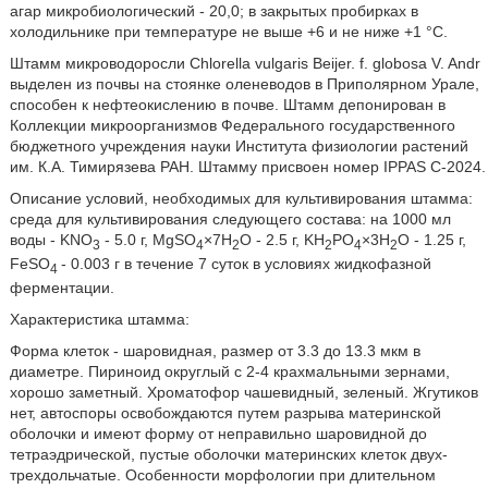
агар микробиологический - 20,0; в закрытых пробирках в
холодильнике при температуре не выше +6 и не ниже +1 °С.
Штамм микроводоросли Chlorella vulgaris Beijer. f. globosa V. Andr
выделен из почвы на стоянке оленеводов в Приполярном Урале,
способен к нефтеокислению в почве. Штамм депонирован в
Коллекции микроорганизмов Федерального государственного
бюджетного учреждения науки Института физиологии растений
им. К.А. Тимирязева РАН. Штамму присвоен номер IPPAS C-2024.
Описание условий, необходимых для культивирования штамма:
среда для культивирования следующего состава: на 1000 мл
воды - KNO
- 5.0 г, MgSO
×7H
O - 2.5 г, KH
PO
×3H
O - 1.25 г,
3
4
2
2
4
2
FeSO
- 0.003 г в течение 7 суток в условиях жидкофазной
4
ферментации.
Характеристика штамма:
Форма клеток - шаровидная, размер от 3.3 до 13.3 мкм в
диаметре. Пириноид округлый с 2-4 крахмальными зернами,
хорошо заметный. Хроматофор чашевидный, зеленый. Жгутиков
нет, автоспоры освобождаются путем разрыва материнской
оболочки и имеют форму от неправильно шаровидной до
тетраэдрической, пустые оболочки материнских клеток двух-
трехдольчатые. Особенности морфологии при длительном