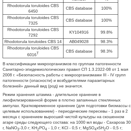
Rhodotorula toruloides CBS
CBS database
100%
6450
Rhodotorula toruloides CBS
CBS database
100%
7325
Rhodotorula toruloides CBS
KY104916
99.8%
7292
Rhodotorula toruloides CBS 14
AB049028
98.3%
Rhodotorula toruloides CBS
CBS database
98.3%
T
6016
В классификации микроорганизмов по группам патогенности
Санитарно-эпидемиологических правил СП 1.3.2322-08 от 1 мая
2008 г. «Безопасность работы с микроорганизмами III - IV групп
патогенности (опасности) и возбудителями паразитарных
болезней» данный вид (род) не значится.
Режим хранения штамма - длительное хранение в
лиофилизированной форме в плотно запаянных стеклянных
ампулах. Кратковременное хранение (для подготовки биомассы с
целевым использованием) - периодические пересевы - 1 раз в 2
месяца с хранением выросшей чистой культуры на скошенном
агаре среды следующего состава: на 1000 мл воды - Сахароза 30
г, NaNO
-3,0 г; KH
PO
- 1,0 г; KCl - 0,5 г; MgSO
х5H
O - 0,5 г;
3
2
4
4
2