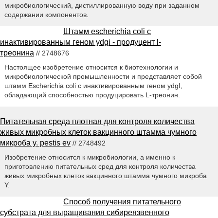
микробиологический, дистиллированную воду при заданном
содержании компонентов.
Штамм escherichia coli с
инактивированным геном ydgi - продуцент l-
треонина
// 2748676
Настоящее изобретение относится к биотехнологии и
микробиологической промышленности и представляет собой
штамм Escherichia coli с инактивированным геном ydgI,
обладающий способностью продуцировать L-треонин.
Питательная среда плотная для контроля количества
живых микробных клеток вакцинного штамма чумного
микроба y. pestis ev
// 2748492
Изобретение относится к микробиологии, а именно к
приготовлению питательных сред для контроля количества
живых микробных клеток вакцинного штамма чумного микроба
Y.
Способ получения питательного
субстрата для выращивания сибиреязвенного