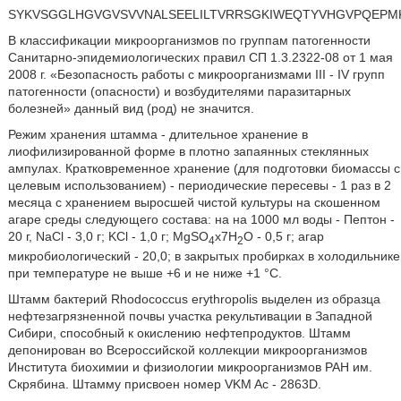
SYKVSGGLHGVGVSVVNALSEELILTVRRSGKIWEQTYVHGVPQEPMK
В классификации микроорганизмов по группам патогенности
Санитарно-эпидемиологических правил СП 1.3.2322-08 от 1 мая
2008 г. «Безопасность работы с микроорганизмами III - IV групп
патогенности (опасности) и возбудителями паразитарных
болезней» данный вид (род) не значится.
Режим хранения штамма - длительное хранение в
лиофилизированной форме в плотно запаянных стеклянных
ампулах. Кратковременное хранение (для подготовки биомассы с
целевым использованием) - периодические пересевы - 1 раз в 2
месяца с хранением выросшей чистой культуры на скошенном
агаре среды следующего состава: на на 1000 мл воды - Пептон -
20 г, NaCl - 3,0 г; KCl - 1,0 г; MgSO
х7H
O - 0,5 г; агар
4
2
микробиологический - 20,0; в закрытых пробирках в холодильнике
при температуре не выше +6 и не ниже +1 °С.
Штамм бактерий Rhodococcus erythropolis выделен из образца
нефтезагрязненной почвы участка рекультивации в Западной
Сибири, способный к окислению нефтепродуктов. Штамм
депонирован во Всероссийской коллекции микроорганизмов
Института биохимии и физиологии микроорганизмов РАН им.
Скрябина. Штамму присвоен номер VKM Ac - 2863D.