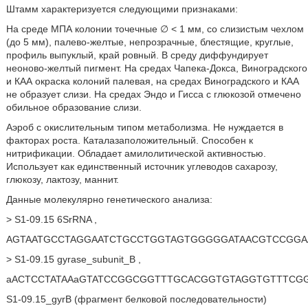
Штамм характеризуется следующими признаками:
На среде МПА колонии точечные ∅ < 1 мм, со слизистым чехлом
(до 5 мм), палево-желтые, непрозрачные, блестящие, круглые,
профиль выпуклый, край ровный. В среду диффундирует
неоново-желтый пигмент. На средах Чапека-Докса, Виноградского
и КАА окраска колоний палевая, на средах Виноградского и КАА
не образует слизи. На средах Эндо и Гисса с глюкозой отмечено
обильное образование слизи.
Аэроб с окислительным типом метаболизма. Не нуждается в
факторах роста. Каталазаположительный. Способен к
нитрификации. Обладает амилолитической активностью.
Использует как единственный источник углеводов сахарозу,
глюкозу, лактозу, маннит.
Данные молекулярно генетического анализа:
> S1-09.15 6SrRNA ,
AGTAATGCCTAGGAATCTGCCTGGTAGTGGGGGATAACGTCCGGA
> S1-09.15 gyrase_subunit_B ,
aACTCCTATAAaGTATCCGGCGGTTTGCACGGTGTAGGTGTTTC
S1-09.15_gyrB (фрагмент белковой последовательности)