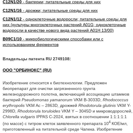
C12N1/20
- бактерии; питательные среды для них
C12N1/16
- дрожжи; питательные среды для них
C12N1/12
- одноклеточные водоросли; питательные среды для
них (культуры многоклеточных растений A01G; одноклеточные
водоросли в качестве нового вида растений A01H 13/00)
B09C1/10
- микробиологическими способами или с
использованием ферментов
Владельцы патента RU 2749108:
ООО "ОРБИНОКС" (RU)
Изобретение относится к биотехнологии. Предложен
биопрепарат для очистки загрязненного грунта
железнодорожного полотна, включающий ассоциацию штаммов
бактерий
Pseudomonas yamanorum
VKM В-3033D,
Rhodococcus
erythropolis
VKM Ac – 2863D
,
дрожжей
Rhodotorula glutinis
VKM Y-
2998D,
Rhodotorula toruloides
VKM Y – 3045D и микроводорослей,
Chlorella vulgaris
IPPAS C-2024, взятых в соотношении 1:1:1:1:1
4
(по массе) с титром клеток заявленного препарата 10
КОЕ/мл,
приготовленный на питательной среде Чапека. Изобретение