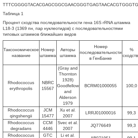
TTTCGGGGTACACGAGCGGCGAACGGGTGAGTAACACGTGGGTG
Таблица 1
Процент сходства последовательности гена 16S rRNA штамма
L18-3 (1369 пн, пар нуклеотидов) с последовательностями
типовых штаммов ближайших видов
Номер
Таксономическое
Номер
Авторы
%
последовательности
название
штамма
штамма
сходст
в ГенБанке
(Gray and
Thornton
1928)
Rhodococcus
NBRC
Goodfellow
BCRM01000055
100,0
erythropolis
15567
and
Alderson
1979
Rhodococcus
JCM
Xu et al.
LRRJ01000016
99,3
qingshengii
15477
2007
Rhodococcus
CCM
Svec et al.
JQ776649
99,3
degradans
4446
2007
Rhodococcus
GTC
Li et al.
AB071951
99,1