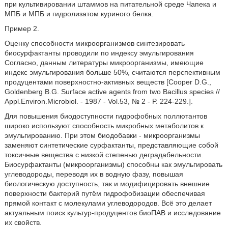
при культивировании штаммов на питательной среде Чапека и
МПБ и МПБ и гидролизатом куриного белка.
Пример 2.
Оценку способности микроорганизмов синтезировать
биосурфактанты проводили по индексу эмульгирования
Согласно, данным литературы микроорганизмы, имеющие
индекс эмульгирования больше 50%, считаются перспективным
продуцентами поверхностно-активных веществ [Cooper D.G.,
Goldenberg B.G. Surface active agents from two Bacillus species //
Appl.Environ.Microbiol. - 1987 - Vol.53, № 2 - P. 224-229.].
Для повышения биодоступности гидрофобных поллютантов
широко используют способность микробных метаболитов к
эмульгированию. При этом биодобавки - микроорганизмы
заменяют синтетические сурфактанты, представляющие собой
токсичные вещества с низкой степенью деградабельности.
Биосурфактанты (микроорганизмы) способны как эмульгировать
углеводороды, переводя их в водную фазу, повышая
биологическую доступность, так и модифицировать внешние
поверхности бактерий путём гидрофобизации обеспечивая
прямой контакт с молекулами углеводородов. Всё это делает
актуальным поиск культур-продуцентов биоПАВ и исследование
их свойств.