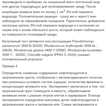
производили в пробирках на скошенный мясо-пептонный агар
или другую подходящую для культивирования среду. После
3
инкубации вливали вниз по косяку 1 см
3%-ной перекиси
водорода. Положительная реакция - сразу же и через 5 мин
наблюдали за образованием пузырьков. Параллельно добавляли
несколько капель 3%-ной перекиси водорода и к колониям на
чашке или к зонам обильного роста, который может наблюдаться
на поверхности полужидкой среды.
Каталазный тест активного ила (ассоциации Pseudomonas
yamanorum VKM В-3033D, Rhodococcus erythropolis VKM Ac -
2863D, Rhodotorula glutinis VKM Y-2998D, Rhodotorula toruloides
VKM Y - 3045D, Chlorella vulgaris IPPAS C-2024) показал
положительный результат.
Пример 4.
Определяли снижение содержания нефтепродуктов в
загрязненном грунте, отобранном с железнодорожного полотна
при различных условиях систем аэрации, количества времени и
концентрации активного ила. Эксперимент заключался в том, что
загрязненный грунт помещали в емкость, обрабатывали
активным илом с разным титром клеток и аэрировали. В конце
эксперимента определяли массовую долю нефтепродуктов в
загрязненном грунте и активном иле. Схема эксперимента и