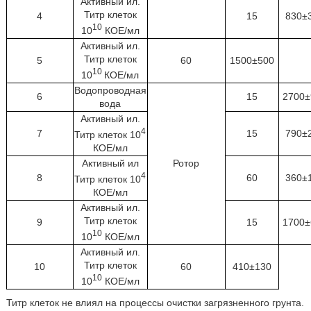
Активный ил.
Титр клеток
4
15
830±
10
10
КОЕ/мл
Активный ил.
Титр клеток
5
60
1500±500
10
10
КОЕ/мл
Водопроводная
6
15
2700±
вода
Активный ил.
4
7
15
790±
Титр клеток 10
КОЕ/мл
Активный ил
Ротор
4
8
60
360±
Титр клеток 10
КОЕ/мл
Активный ил.
Титр клеток
9
15
1700±
10
10
КОЕ/мл
Активный ил.
Титр клеток
10
60
410±130
10
10
КОЕ/мл
Титр клеток не влиял на процессы очистки загрязненного грунта.