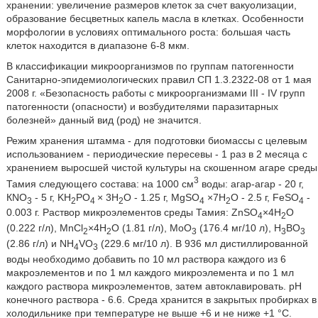
хранении: увеличение размеров клеток за счет вакуолизации,
образование бесцветных капель масла в клетках. Особенности
морфологии в условиях оптимального роста: большая часть
клеток находится в диапазоне 6-8 мкм.
В классификации микроорганизмов по группам патогенности
Санитарно-эпидемиологических правил СП 1.3.2322-08 от 1 мая
2008 г. «Безопасность работы с микроорганизмами III - IV групп
патогенности (опасности) и возбудителями паразитарных
болезней» данный вид (род) не значится.
Режим хранения штамма - для подготовки биомассы с целевым
использованием - периодические пересевы - 1 раз в 2 месяца с
хранением выросшей чистой культуры на скошенном агаре среды
3
Тамия следующего состава: на 1000 см
воды: агар-агар - 20 г,
КNO
- 5 г, KH
PO
× 3H
O - 1.25 г, MgSO
×7H
O - 2.5 г, FeSO
-
3
2
4
2
4
2
4
0.003 г. Раствор микроэлементов среды Тамия: ZnSO
×4H
O
4
2
(0.222 г/л), MnCl
×4H
O (1.81 г/л), MoO
(176.4 мг/10 л), Н
ВО
2
2
3
3
3
(2.86 г/л) и NH
VO
(229.6 мг/10 л). В 936 мл дистиллированной
4
3
воды необходимо добавить по 10 мл раствора каждого из 6
макроэлементов и по 1 мл каждого микроэлемента и по 1 мл
каждого раствора микроэлементов, затем автоклавировать. рН
конечного раствора - 6.6. Среда хранится в закрытых пробирках в
холодильнике при температуре не выше +6 и не ниже +1 °С.