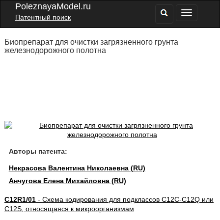
PoleznayaModel.ru
Патентный поиск
Биопрепарат для очистки загрязненного грунта
железнодорожного полотна
Авторы патента:
Некрасова Валентина Николаевна (RU)
Анчугова Елена Михайловна (RU)
C12R1/01
- Схема кодирования для подклассов C12C-C12Q или
C12S, относящаяся к микроорганизмам