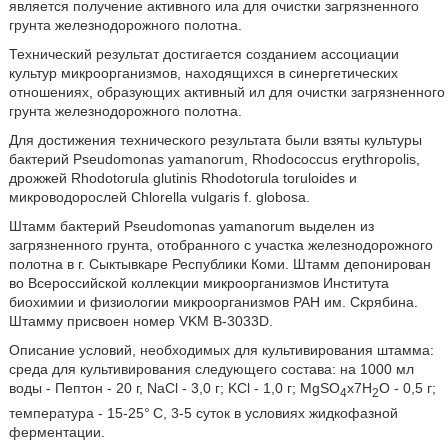
является получение активного ила для очистки загрязненного
грунта железнодорожного полотна.
Технический результат достигается созданием ассоциации
культур микроорганизмов, находящихся в синергетических
отношениях, образующих активный ил для очистки загрязненного
грунта железнодорожного полотна.
Для достижения технического результата были взяты культуры
бактерий Pseudomonas yamanorum, Rhodococcus erythropolis,
дрожжей Rhodotorula glutinis Rhodotorula toruloides и
микроводорослей Chlorella vulgaris f. globosa.
Штамм бактерий Pseudomonas yamanorum выделен из
загрязненного грунта, отобранного с участка железнодорожного
полотна в г. Сыктывкаре Республики Коми. Штамм депонирован
во Всероссийской коллекции микроорганизмов Института
биохимии и физиологии микроорганизмов РАН им. Скрябина.
Штамму присвоен номер VKM В-3033D.
Описание условий, необходимых для культивирования штамма:
среда для культивирования следующего состава: на 1000 мл
воды - Пептон - 20 г, NaCl - 3,0 г; KCl - 1,0 г; MgSO
х7H
O - 0,5 г;
4
2
температура - 15-25°
С, 3-5 суток в условиях жидкофазной
ферментации.