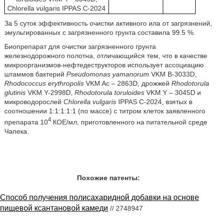
Chlorella vulgaris IPPAS C-2024
За 5 суток эффективность очистки активного ила от загрязнений,
эмульгированных с загрязненного грунта составила 99.5 %.
Биопрепарат для очистки загрязненного грунта
железнодорожного полотна, отличающийся тем, что в качестве
микроорганизмов-нефтедеструкторов использует ассоциацию
штаммов бактерий
Pseudomonas yamanorum
VKM В-3033D,
Rhodococcus erythropolis
VKM Ac – 2863D
,
дрожжей
Rhodotorula
glutinis
VKM Y-2998D,
Rhodotorula toruloides
VKM Y – 3045D и
микроводорослей
Chlorella vulgaris
IPPAS C-2024, взятых в
соотношении 1:1:1:1:1 (по массе) с титром клеток заявленного
4
препарата 10
КОЕ/мл, приготовленного на питательной среде
Чапека.
Похожие патенты:
Способ получения полисахаридной добавки на основе
пищевой ксантановой камеди
// 2748947