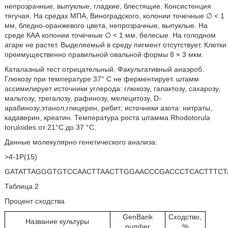
непрозрачные, выпуклые, гладкие, блестящие. Консистенция
тягучая. На средах МПА, Виноградского, колонии точечные ∅ < 1
мм, бледно-оранжевого цвета, непрозрачные, выпуклые. На
среде КАА колонии точечные
∅ < 1 мм, белесые. На голодном
агаре не растет. Выделяемый в среду пигмент отсутствует. Клетки
преимущественно правильной овальной формы 8 × 3 мкм.
Каталазный тест отрицательный. Факультативный анаэроб.
Глюкозу при температуре 37° С не ферментирует. штамм
ассимилирует источники углерода: глюкозу, галактозу, сахарозу,
мальтозу, трегалозу, рафинозу, мелецитозу, D-
арабинозу,этанол,глицерин, рибит; источники азота: нитраты,
кадаверин, креатин. Температура роста штамма Rhodotorula
toruloides от 21°С до 37 °С.
Данные молекулярно генетического анализа:
>4-1P(15)
GATATTAGGGTGTCCAACTTAACTTGGAACCCGACCCTCACTTTC
Таблица 2
Процент сходства
GenBank
Сходство,
Название культуры
number
%