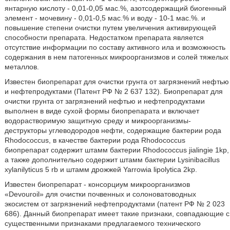
янтарную кислоту - 0,01-0,05 мас.%, азотсодержащий биогенный
элемент - мочевину - 0,01-0,5 мас.% и воду - 10-1 мас.%. и
повышение степени очистки путем увеличения активирующей
способности препарата. Недостатком препарата является
отсутствие информации по составу активного ила и возможность
содержания в нем патогенных микроорганизмов и солей тяжелых
металлов.
Известен биопрепарат для очистки грунта от загрязнений нефтью
и нефтепродуктами (Патент РФ № 2 637 132). Биопрепарат для
очистки грунта от загрязнений нефтью и нефтепродуктами
выполнен в виде сухой формы биопрепарата и включает
водорастворимую защитную среду и микроорганизмы-
деструкторы углеводородов нефти, содержащие бактерии рода
Rhodococcus, в качестве бактерии рода Rhodococcus
биопрепарат содержит штамм бактерии Rhodococcus jialingie 1kp,
а также дополнительно содержит штамм бактерии Lysinibacillus
xylanilyticus 5 rb и штамм дрожжей Yarrowia lipolytica 2kр.
Известен биопрепарат - консорциум микроорганизмов
«Devouroil» для очистки почвенных и солоноватоводных
экосистем от загрязнений нефтепродуктами (патент РФ № 2 023
686). Данный биопрепарат имеет такие признаки, совпадающие с
существенными признаками предлагаемого технического