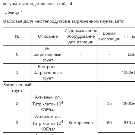
результаты представлены в табл. 4.
Таблица 4
Массовая доля нефтепродуктов в загрязненном грунте, мг/кг
Использованное
Время
№
Описание
оборудование
НП, м
экспозиции
для аэрации
Не
0
загрязненный
-
-
10±
грунт
Контроль.
1
Загрязненный
-
-
4200±
грунт
Загрязненный
грунт
Активный ил.
4
2
15
2600±
Титр клеток 10
КОЕ/мл
Активный ил.
4
3
Компрессор
60
910±
Титр клеток 10
КОЕ/мл