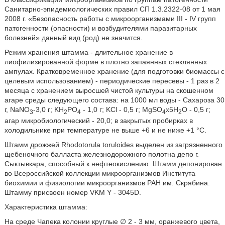
Санитарно-эпидемиологических правил СП 1.3.2322-08 от 1 мая
2008 г. «Безопасность работы с микроорганизмами III - IV групп
патогенности (опасности) и возбудителями паразитарных
болезней» данный вид (род) не значится.
Режим хранения штамма - длительное хранение в
лиофилизированной форме в плотно запаянных стеклянных
ампулах. Кратковременное хранение (для подготовки биомассы с
целевым использованием) - периодические пересевы - 1 раз в 2
месяца с хранением выросшей чистой культуры на скошенном
агаре среды следующего состава: на 1000 мл воды - Сахароза 30
г, NaNO
-3,0 г; KH
PO
- 1,0 г; KCl - 0,5 г; MgSO
х5H
O - 0,5 г;
3
2
4
4
2
агар микробиологический - 20,0; в закрытых пробирках в
холодильнике при температуре не выше +6 и не ниже +1 °С.
Штамм дрожжей Rhodotorula toruloides выделен из загрязненного
щебеночного балласта железнодорожного полотна депо г.
Сыктывкара, способный к нефтеокислению. Штамм депонирован
во Всероссийской коллекции микроорганизмов Института
биохимии и физиологии микроорганизмов РАН им. Скрябина.
Штамму присвоен номер VKM Y - 3045D.
Характеристика штамма:
На среде Чапека колонии круглые
∅ 2 - 3 мм, оранжевого цвета,