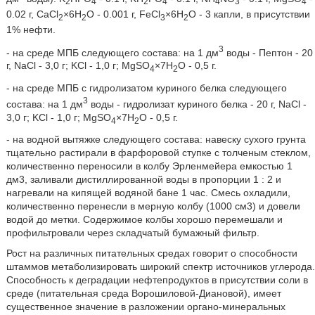
2
4
2
4
4
3
4
0.02 г, CaCl
×6H
O - 0.001 г, FeCl
×6H
O - 3 капли, в присутствии
2
2
3
2
1% нефти.
3
- на среде МПБ следующего состава: на 1 дм
воды - Пептон - 20
г, NaCl - 3,0 г; KCl - 1,0 г; MgSO
×7H
O - 0,5 г.
4
2
- на среде МПБ с гидролизатом куриного белка следующего
3
состава: на 1 дм
воды - гидролизат куриного белка - 20 г, NaCl -
3,0 г; KCl - 1,0 г; MgSO
×7H
O - 0,5 г.
4
2
- на водной вытяжке следующего состава: навеску сухого грунта
тщательно растирали в фарфоровой ступке с толченым стеклом,
количественно переносили в колбу Эрленмейера емкостью 1
дм3, заливали дистиллированной воды в пропорции 1 : 2 и
нагревали на кипящей водяной бане 1 час. Смесь охладили,
количественно перенесли в мерную колбу (1000 см3) и довели
водой до метки. Содержимое колбы хорошо перемешали и
профильтровали через складчатый бумажный фильтр.
Рост на различных питательных средах говорит о способности
штаммов метаболизировать широкий спектр источников углерода.
Способность к деградации нефтепродуктов в присутствии соли в
среде (питательная среда Ворошиловой-Диановой), имеет
существенное значение в разложении органо-минеральных